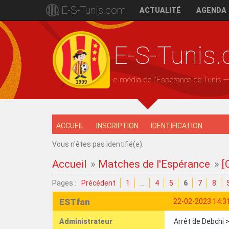
E-S-Tunis.com
ACTUALITÉ
AGENDA
E-S-Tunis
e-média de l'Espérance de Tunis 
ACCUEIL
INSCRIPTION
IDENTIFICATION
Vous n'êtes pas identifié(e).
Accueil
»
Matches de l'Espérance
»
[
Pages :
Précédent
1
…
4
5
6
7
8
ESTfan
22-02-2023 14:3
Administrateur
Arrêt de Debchi >