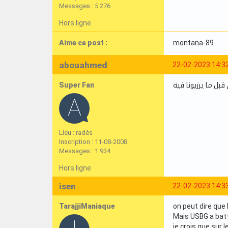
Messages : 5 276
Hors ligne
Aime ce post :
montana-89
abouahmed
22-02-2023 14:3
Super Fan
 قبل ما يرزيونا فيه
Lieu : radès
Inscription : 11-08-2008
Messages : 1 934
Hors ligne
isen
22-02-2023 14:3
TarajjiManiaque
on peut dire que 
Mais USBG a batt
je crois que sur l