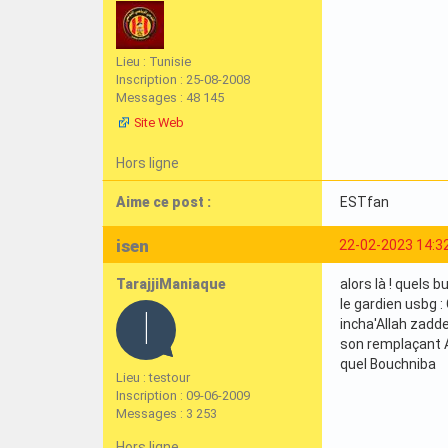
Lieu : Tunisie
Inscription : 25-08-2008
Messages : 48 145
Site Web
Hors ligne
Aime ce post :
ESTfan
isen
22-02-2023 14:3
TarajjiManiaque
alors là ! quels 
le gardien usbg 
incha'Allah zad
son remplaçant A
quel Bouchniba
Lieu : testour
Inscription : 09-06-2009
Messages : 3 253
Hors ligne