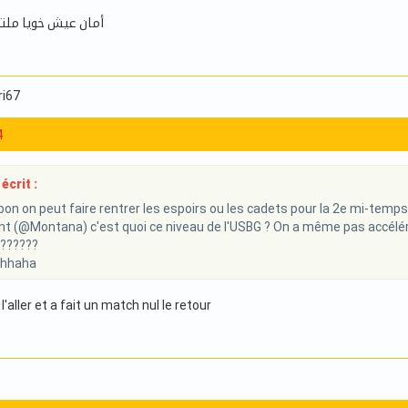
أمان عيش خويا مل
ri67
4
écrit :
on on peut faire rentrer les espoirs ou les cadets pour la 2e mi-temps !
 (@Montana) c'est quoi ce niveau de l'USBG ? On a même pas accéléré !!
 ??????
hhaha
l'aller et a fait un match nul le retour