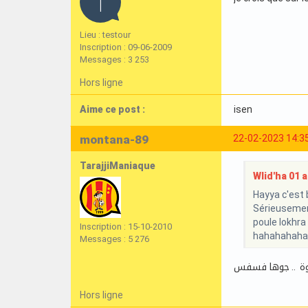
Lieu : testour
Inscription : 09-06-2009
Messages : 3 253
Hors ligne
Aime ce post :
isen
montana-89
22-02-2023 14:3
TarajjiManiaque
Wlid'ha 01 a 
Hayya c'est b
Sérieusement
poule lokhra
Inscription : 15-10-2010
hahahahaha
Messages : 5 276
توة .. جوها فسفس
Hors ligne