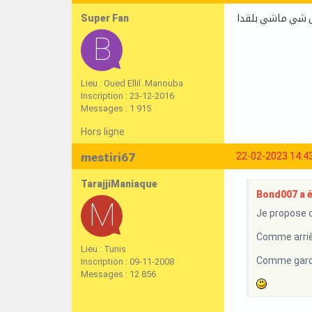
Super Fan
كل شي ماشي بلقدا
Lieu : Oued Ellil .Manouba
Inscription : 23-12-2016
Messages : 1 915
Hors ligne
mestiri67
22-02-2023 14:4
TarajjiManiaque
Bond007 a éc
Je propose d
Comme arriè
Lieu : Tunis
Comme gardi
Inscription : 09-11-2008
Messages : 12 856