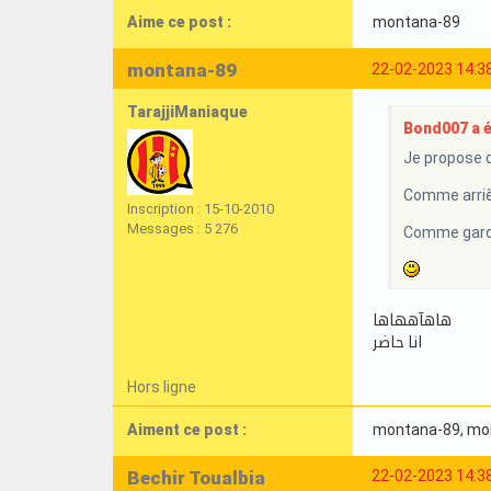
Aime ce post :
montana-89
montana-89
22-02-2023 14:3
TarajjiManiaque
Bond007 a éc
Je propose d
Comme arriè
Inscription : 15-10-2010
Messages : 5 276
Comme gardi
هاهآههاها
انا حاضر
Hors ligne
Aiment ce post :
montana-89
, m
Bechir Toualbia
22-02-2023 14:3