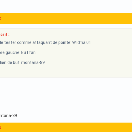
8
rit :
e tester comme attaquant de pointe: Wlid'ha 01
re gauche: ESTfan
en de but: montana-89.
ontana-89
8