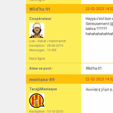
Wlid'ha 01
22-02-2023 14:3
Coopérateur
Hayya c'est bon o
Sérieusement (@M
lokhra ??????
hahahahahahha
Lieu : Rabat / Hammamet
Inscription : 28-06-2015
Messages : 15 592
Hors ligne
Aime ce post :
Wlid'ha 01
montana-89
22-02-2023 14:3
TarajjiManiaque
 و مرياح و بوشنيبة
Inscription : 15-10-2010