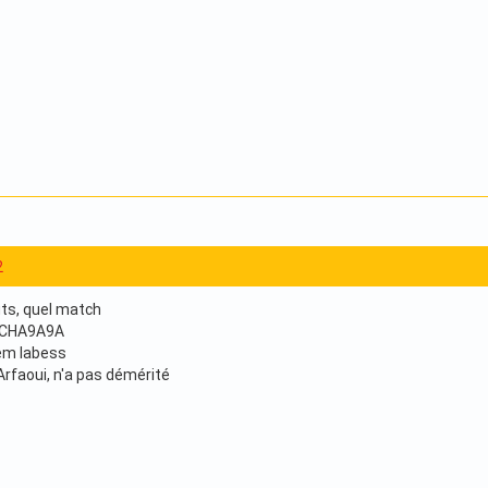
2
buts, quel match
: CHA9A9A
dem labess
rfaoui, n'a pas démérité