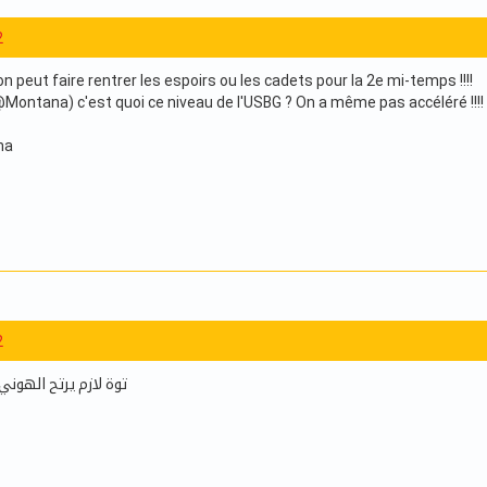
2
n peut faire rentrer les espoirs ou les cadets pour la 2e mi-temps !!!!
ontana) c'est quoi ce niveau de l'USBG ? On a même pas accéléré !!!! E
ha
2
توة لازم يرتح الهوني