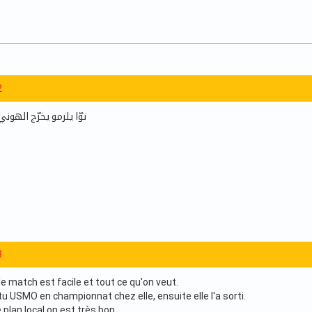
2
توّا يلزمو يخرّج الهوني
3
le match est facile et tout ce qu'on veut.
u USMO en championnat chez elle, ensuite elle l'a sorti.
e plan local on est très bon