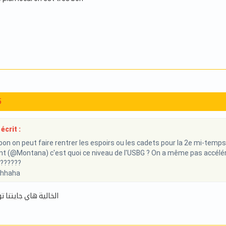
5
écrit :
on on peut faire rentrer les espoirs ou les cadets pour la 2e mi-temps !
 (@Montana) c'est quoi ce niveau de l'USBG ? On a même pas accéléré !!
 ??????
hhaha
الخالية هاي جايتنا 