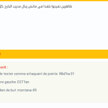
ظاهرين تفرجوا بلقدا في ماتش ريال مدريد البارح ،
3
rit :
e tester comme attaquant de pointe: Wlid'ha 01
re gauche: ESTfan
en de but: montana-89.