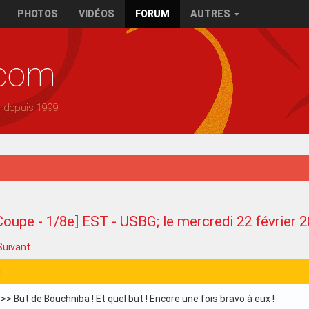
PHOTOS
VIDÉOS
FORUM
AUTRES
.com
— depuis 1999
Coupe - 1/8e] EST - USBG; le mercredi 22 février 
Suivant
1
>> But de Bouchniba ! Et quel but ! Encore une fois bravo à eux !