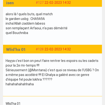
isen
#127
22-02-2023 14:32
alors là ! quels buts, quel match
le gardien usbg : CHA9A9A
incha'Allah zaddem labess
son remplaçant Arfaoui, n'a pas démérité
quel Bouchniba
Wlid'ha 01
#128
22-02-2023 14:32
Hayya c'est bon on peut faire rentrer les espoirs ou les cadets
pour la 2e mi-temps !!!!
Sérieusement (@Montana) c'est quoi ce niveau de l'USBG ? On
a même pas accéléré !!!! El Ghalya a galéré avec ce genre
d'équipe fel poule lokhra ??????
hahahahahahhaha
Wlid'ha 01