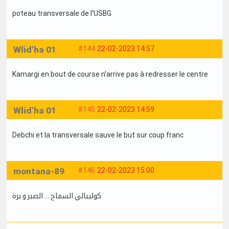
poteau transversale de l'USBG
Wlid'ha 01
#144
22-02-2023 14:57
Kamargi en bout de course n'arrive pas à redresser le centre
Wlid'ha 01
#145
22-02-2023 14:59
Debchi et la transversale sauve le but sur coup franc
montana-89
#146
22-02-2023 15:00
كوليبالي السماح ... الصبر و برة