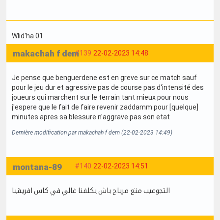
Wlid'ha 01
makachah f dem
#139
22-02-2023 14:48
Je pense que benguerdene est en greve sur ce match sauf
pour le jeu dur et agressive pas de course pas d'intensité des
joueurs qui marchent sur le terrain tant mieux pour nous
j'espere que le fait de faire revenir zaddamm pour [quelque]
minutes apres sa blessure n'aggrave pas son etat
Dernière modification par makachah f dem (22-02-2023 14:49)
montana-89
#140
22-02-2023 14:51
التجوعيب متع مرياح باش يكلفنا غالي في كاس افريقيا