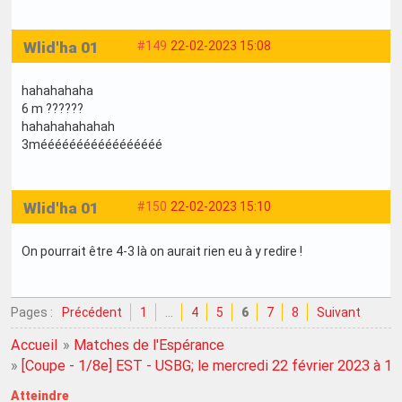
Wlid'ha 01
#149
22-02-2023 15:08
hahahahaha
6 m ??????
hahahahahahah
3mééééééééééééééééé
Wlid'ha 01
#150
22-02-2023 15:10
On pourrait être 4-3 là on aurait rien eu à y redire !
Pages :
Précédent
1
…
4
5
6
7
8
Suivant
Accueil
»
Matches de l'Espérance
»
[Coupe - 1/8e] EST - USBG; le mercredi 22 février 2023 à 1
Atteindre