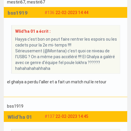
mestiri67
, mestiri67
bss1919
#136
22-02-2023 14:44
Wlid'ha 01 a écrit :
Hayya c'est bon on peut faire rentrer les espoirs ou les
cadets pour la 2e mi-temps !!!!
Sérieusement (@Montana) c'est quoi ce niveau de
l'USBG ? On a même pas accéléré !!!! El Ghalya a galéré
avec ce genre d'équipe fel poule lokhra ??????
hahahahahahhaha
el ghalya a perdu l'aller et a fait un match nul le retour
bss1919
Wlid'ha 01
#137
22-02-2023 14:45