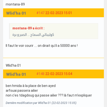
montana-89
Wlid'ha 01
#147
22-02-2023 15:01
montana-89 a écrit :
كوليبالي السماح ... الصبر و برة
Il faut le voir courir .... on dirait qu'il a 50000 ans !
Wlid'ha 01
Wlid'ha 01
#148
22-02-2023 15:04
ben hmida à la place de ben ayed
arfouai passera ailier
non c'es tdagdoug qui passe ailier ??? là faut m'expliquer
Dernière modification par Wlid'ha 01 (22-02-2023 15:05)