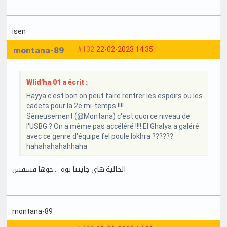
isen
montana-89
#132
22-02-2023 14:35
Wlid'ha 01 a écrit :
Hayya c'est bon on peut faire rentrer les espoirs ou les
cadets pour la 2e mi-temps !!!!
Sérieusement (@Montana) c'est quoi ce niveau de
l'USBG ? On a même pas accéléré !!!! El Ghalya a galéré
avec ce genre d'équipe fel poule lokhra ??????
hahahahahahhaha
الخالية هاي جايتنا توة .. جوها فسفس
montana-89