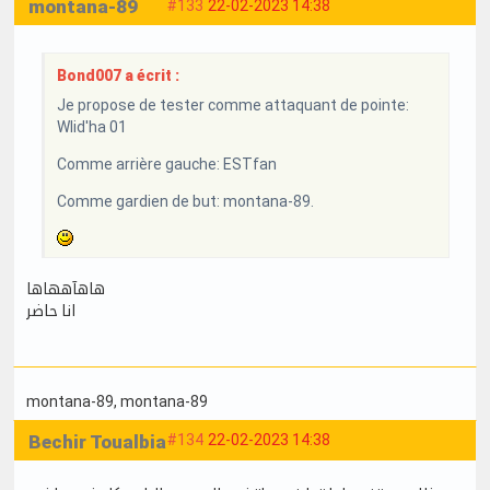
montana-89
#133
22-02-2023 14:38
Bond007 a écrit :
Je propose de tester comme attaquant de pointe:
Wlid'ha 01
Comme arrière gauche: ESTfan
Comme gardien de but: montana-89.
هاهآههاها
انا حاضر
montana-89
, montana-89
Bechir Toualbia
#134
22-02-2023 14:38