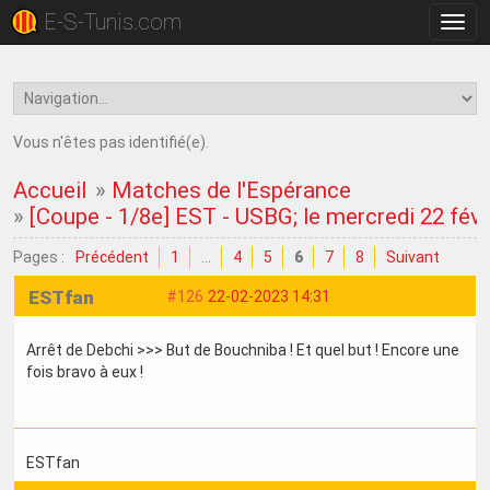
E-S-Tunis.com
Bascu
la
navig
Vous n'êtes pas identifié(e).
Accueil
»
Matches de l'Espérance
»
[Coupe - 1/8e] EST - USBG; le mercredi 22 fév
Pages :
Précédent
1
…
4
5
6
7
8
Suivant
ESTfan
#126
22-02-2023 14:31
Arrêt de Debchi >>> But de Bouchniba ! Et quel but ! Encore une
fois bravo à eux !
ESTfan