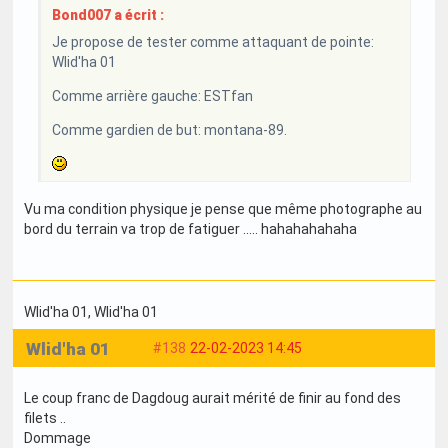
Bond007 a écrit :
Je propose de tester comme attaquant de pointe:
Wlid'ha 01
Comme arrière gauche: ESTfan
Comme gardien de but: montana-89.
Vu ma condition physique je pense que même photographe au
bord du terrain va trop de fatiguer ..... hahahahahaha
Wlid'ha 01
, Wlid'ha 01
Wlid'ha 01
#138
22-02-2023 14:45
Le coup franc de Dagdoug aurait mérité de finir au fond des
filets ..
Dommage