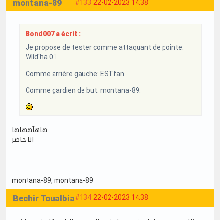
montana-89
#133
22-02-2023 14:38
Bond007 a écrit :
Je propose de tester comme attaquant de pointe:
Wlid'ha 01
Comme arrière gauche: ESTfan
Comme gardien de but: montana-89.
هاهآههاها
انا حاضر
montana-89
, montana-89
Bechir Toualbia
#134
22-02-2023 14:38