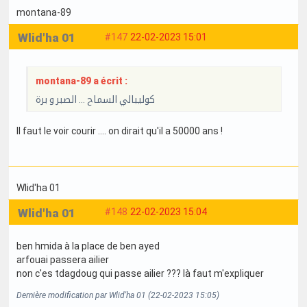
montana-89
Wlid'ha 01
#147
22-02-2023 15:01
montana-89 a écrit :
كوليبالي السماح ... الصبر و برة
Il faut le voir courir .... on dirait qu'il a 50000 ans !
Wlid'ha 01
Wlid'ha 01
#148
22-02-2023 15:04
ben hmida à la place de ben ayed
arfouai passera ailier
non c'es tdagdoug qui passe ailier ??? là faut m'expliquer
Dernière modification par Wlid'ha 01 (22-02-2023 15:05)