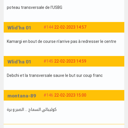
poteau transversale de l'USBG
Wlid'ha 01
#144
22-02-2023 14:57
Kamargi en bout de course n'arrive pas à redresser le centre
Wlid'ha 01
#145
22-02-2023 14:59
Debchi et la transversale sauve le but sur coup franc
montana-89
#146
22-02-2023 15:00
كوليبالي السماح ... الصبر و برة