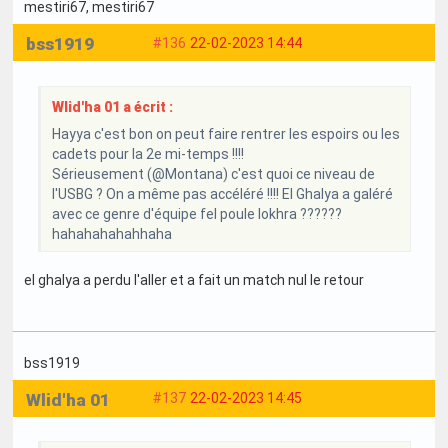
mestiri67
, mestiri67
bss1919
#136
22-02-2023 14:44
Wlid'ha 01 a écrit :
Hayya c'est bon on peut faire rentrer les espoirs ou les
cadets pour la 2e mi-temps !!!!
Sérieusement (@Montana) c'est quoi ce niveau de
l'USBG ? On a même pas accéléré !!!! El Ghalya a galéré
avec ce genre d'équipe fel poule lokhra ??????
hahahahahahhaha
el ghalya a perdu l'aller et a fait un match nul le retour
bss1919
Wlid'ha 01
#137
22-02-2023 14:45