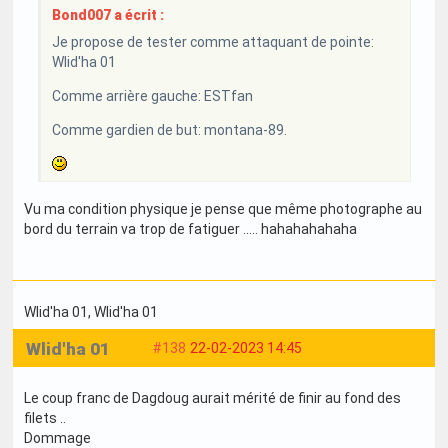
Bond007 a écrit :
Je propose de tester comme attaquant de pointe:
Wlid'ha 01
Comme arrière gauche: ESTfan
Comme gardien de but: montana-89.
Vu ma condition physique je pense que même photographe au
bord du terrain va trop de fatiguer ..... hahahahahaha
Wlid'ha 01
, Wlid'ha 01
Wlid'ha 01
#138
22-02-2023 14:45
Le coup franc de Dagdoug aurait mérité de finir au fond des
filets ..
Dommage