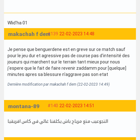
Wlid'ha 01
makachah f dem
#139
22-02-2023 14:48
Je pense que benguerdene est en greve sur ce match sauf
pour le jeu dur et agressive pas de course pas d'intensité des
joueurs qui marchent sur le terrain tant mieux pour nous
j'espere que le fait de faire revenir zaddamm pour [quelque]
minutes apres sa blessure n'aggrave pas son etat
Dernière modification par makachah f dem (22-02-2023 14:49)
montana-89
#140
22-02-2023 14:51
التجوعيب متع مرياح باش يكلفنا غالي في كاس افريقيا