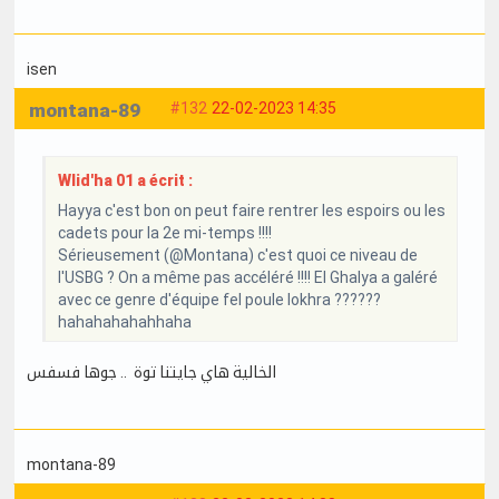
isen
montana-89
#132
22-02-2023 14:35
Wlid'ha 01 a écrit :
Hayya c'est bon on peut faire rentrer les espoirs ou les
cadets pour la 2e mi-temps !!!!
Sérieusement (@Montana) c'est quoi ce niveau de
l'USBG ? On a même pas accéléré !!!! El Ghalya a galéré
avec ce genre d'équipe fel poule lokhra ??????
hahahahahahhaha
الخالية هاي جايتنا توة .. جوها فسفس
montana-89