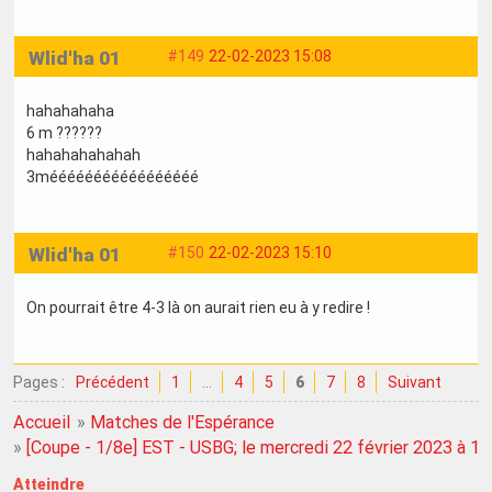
Wlid'ha 01
#149
22-02-2023 15:08
hahahahaha
6 m ??????
hahahahahahah
3mééééééééééééééééé
Wlid'ha 01
#150
22-02-2023 15:10
On pourrait être 4-3 là on aurait rien eu à y redire !
Pages :
Précédent
1
…
4
5
6
7
8
Suivant
Accueil
»
Matches de l'Espérance
»
[Coupe - 1/8e] EST - USBG; le mercredi 22 février 2023 à 1
Atteindre