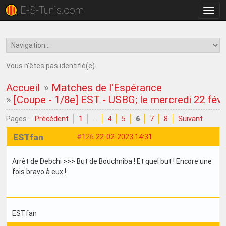
E-S-Tunis.com
Bascu
la
navig
Vous n'êtes pas identifié(e).
Accueil
»
Matches de l'Espérance
»
[Coupe - 1/8e] EST - USBG; le mercredi 22 fév
Pages :
Précédent
1
…
4
5
6
7
8
Suivant
ESTfan
#126
22-02-2023 14:31
Arrêt de Debchi >>> But de Bouchniba ! Et quel but ! Encore une
fois bravo à eux !
ESTfan