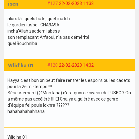
isen
#127
22-02-2023 14:32
alors là ! quels buts, quel match
le gardien usbg : CHA9A9A
incha'Allah zaddem labess
son remplaçant Arfaoui, n'a pas démérité
quel Bouchniba
Wlid'ha 01
#128
22-02-2023 14:32
Hayya c'est bon on peut faire rentrer les espoirs ou les cadets
pour la 2e mi-temps !!!!
Sérieusement (@Montana) c'est quoi ce niveau de l'USBG ? On
a même pas accéléré !!!! El Ghalya a galéré avec ce genre
d'équipe fel poule lokhra ??????
hahahahahahhaha
Wlid'ha 01