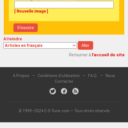
[ Nouvelle image ]
Atteindre
l'accueil du site
Retourner à
A Propos
—
Conditions d'utilisation
—
F.A.Q.
—
Nous
Contacter
© 1999–2024 E-S-Tunis.com — Tous droits réservés