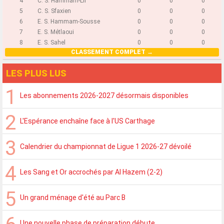
4
C. S. Hammam-Lif
0
0
0
5
C. S. Sfaxien
0
0
0
6
E. S. Hammam-Sousse
0
0
0
7
E. S. Métlaoui
0
0
0
8
E. S. Sahel
0
0
0
CLASSEMENT COMPLET
LES PLUS LUS
Les abonnements 2026-2027 désormais disponibles
L'Espérance enchaîne face à l'US Carthage
Calendrier du championnat de Ligue 1 2026-27 dévoilé
Les Sang et Or accrochés par Al Hazem (2-2)
Un grand ménage d'été au Parc B
Une nouvelle phase de préparation débute