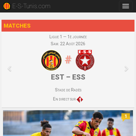
E-S-Tunis.com
Bascu
la
navig
MATCHES
Ligue 1 — 1è journée
Sam. 22 Août 2026
#
EST – ESS
Stade de Radès
En direct sur
1