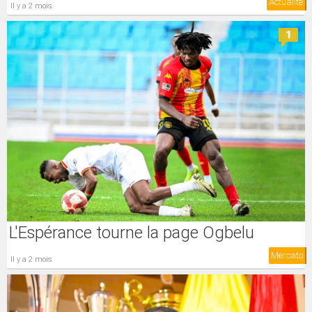
Actualité
il y a 2 mois
1
L'Espérance tourne la page Ogbelu
Mercato
il y a 2 mois