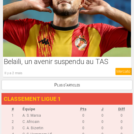
Belaïli, un avenir suspendu au TAS
Mercato
il y a 2 mois
Plus d'articles
CLASSEMENT LIGUE 1
#
Équipe
Pts
J
Diff
1
A. S. Marsa
0
0
0
2
C. Africain
0
0
0
3
C. A. Bizertin
0
0
0