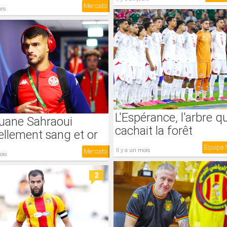
Mercato
urs
L'Espérance, l'arbre qu
uane Sahraoui
cachait la forêt
iellement sang et or
il y a un mois
Mercato
mois
2