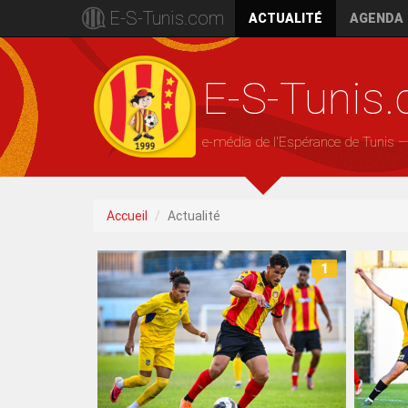
E-S-Tunis.com
ACTUALITÉ
AGENDA
E-S-Tunis
e-média de l'Espérance de Tunis 
Accueil
Actualité
1