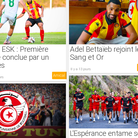
Adel Bettaïeb rejoint l
 ESK : Première
Sang et Or
e conclue par un
ès
il y a 13 jours
Amical
urs
L’Espérance entame 