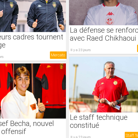
La défense se renfor
eurs cadres tournent
avec Raed Chikhaoui
ge
il y a 23 jours
Mercato
urs
Le staff technique
ef Becha, nouvel
constitué
 offensif
Staff 
il y a 23 jours