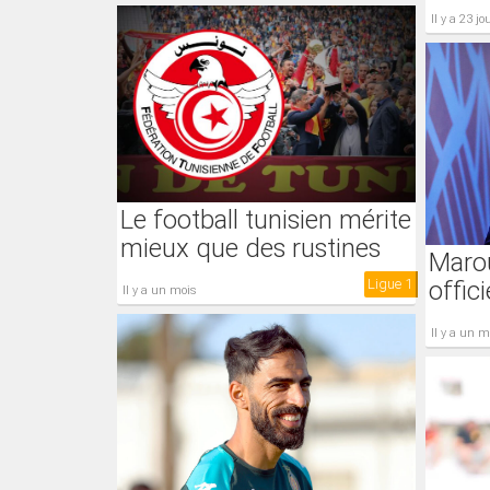
il y a 23 jo
Le football tunisien mérite
mieux que des rustines
Maro
offic
Ligue 1
il y a un mois
il y a un 