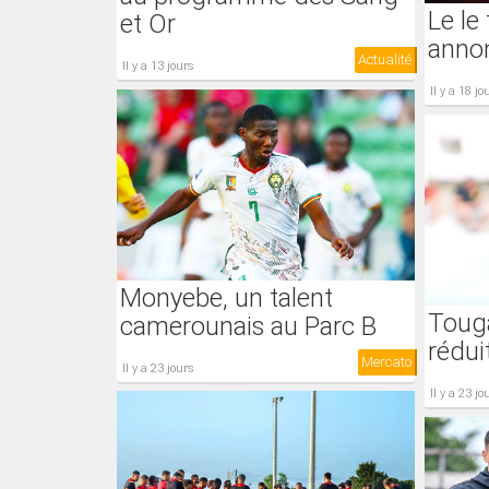
Le le
et Or
annon
Actualité
il y a 13 jours
il y a 18 jo
Monyebe, un talent
Touga
camerounais au Parc B
rédui
Mercato
il y a 23 jours
il y a 23 jo