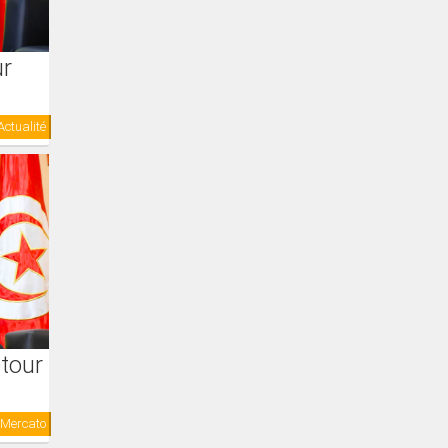
ur
Actualité
etour
Mercato