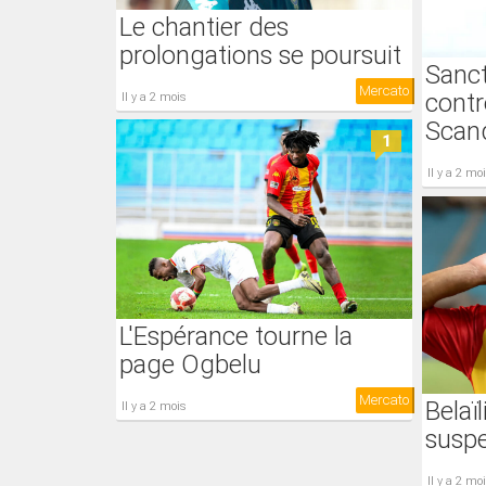
Le chantier des
prolongations se poursuit
Sanct
Mercato
contr
il y a 2 mois
Scand
1
il y a 2 mo
L'Espérance tourne la
page Ogbelu
Mercato
Belaïl
il y a 2 mois
susp
il y a 2 mo