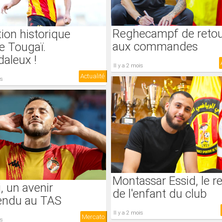
Reghecampf de reto
ion historique
aux commandes
e Tougaï.
aleux !
il y a 2 mois
Actualité
is
Montassar Essid, le r
i, un avenir
de l'enfant du club
endu au TAS
il y a 2 mois
Mercato
is