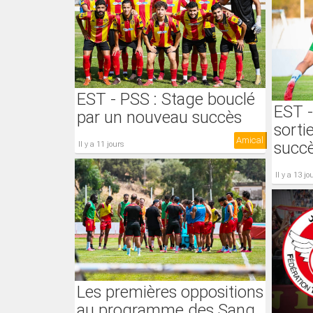
EST - PSS : Stage bouclé
EST -
par un nouveau succès
sorti
Amical
succ
il y a 11 jours
il y a 13 jo
Les premières oppositions
au programme des Sang