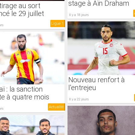
stage à Aïn Draham
 tirage au sort
cé le 29 juillet
il y a 18 jours
Ligue 1
urs
Nouveau renfort à
l'entrejeu
ï : la sanction
te à quatre mois
il y a 22 jours
Actualité
urs