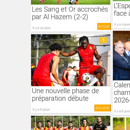
L'Esp
Les Sang et Or accrochés
face 
par Al Hazem (2-2)
il y a 6 jou
Amical
il y a un jour
1
Calen
Une nouvelle phase de
cham
préparation débute
2026-
Actualité
il y a 9 jours
il y a 8 jou