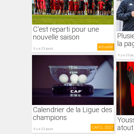
C'est reparti pour une
Plusi
nouvelle saison
la pa
Actualité
il y a 23 jours
il y a 23 jo
Calendrier de la Ligue des
champions
Youss
atout
CAFCL 2027
il y a 23 jours