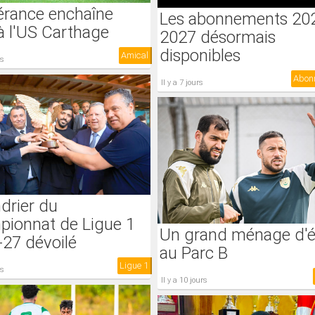
érance enchaîne
Les abonnements 20
à l'US Carthage
2027 désormais
disponibles
Amical
rs
Abon
il y a 7 jours
drier du
pionnat de Ligue 1
Un grand ménage d'é
27 dévoilé
au Parc B
Ligue 1
rs
il y a 10 jours