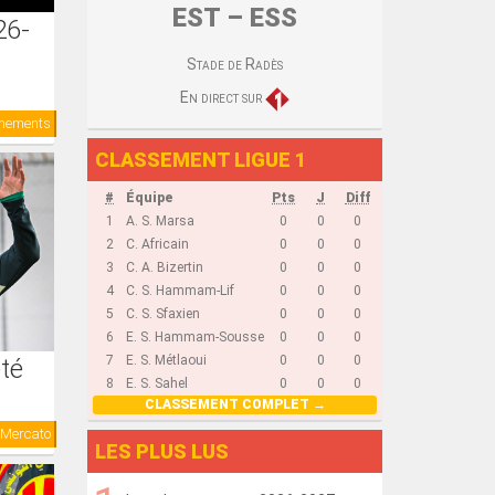
EST – ESS
26-
Stade de Radès
En direct sur
nements
CLASSEMENT LIGUE 1
#
Équipe
Pts
J
Diff
1
A. S. Marsa
0
0
0
2
C. Africain
0
0
0
3
C. A. Bizertin
0
0
0
4
C. S. Hammam-Lif
0
0
0
5
C. S. Sfaxien
0
0
0
6
E. S. Hammam-Sousse
0
0
0
7
E. S. Métlaoui
0
0
0
té
8
E. S. Sahel
0
0
0
CLASSEMENT COMPLET
Mercato
LES PLUS LUS