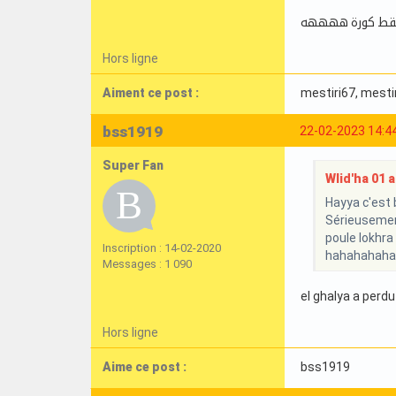
تقط كورة ههههه
Hors ligne
Aiment ce post :
mestiri67
, mesti
bss1919
22-02-2023 14:4
Super Fan
Wlid'ha 01 a 
Hayya c'est b
Sérieusement
poule lokhra
Inscription : 14-02-2020
hahahahaha
Messages : 1 090
el ghalya a perdu 
Hors ligne
Aime ce post :
bss1919