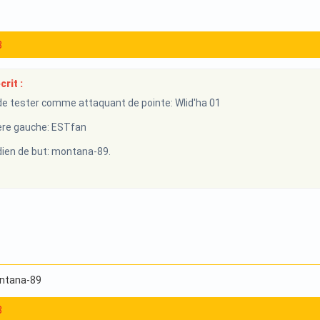
8
rit :
e tester comme attaquant de pointe: Wlid'ha 01
re gauche: ESTfan
en de but: montana-89.
ontana-89
8