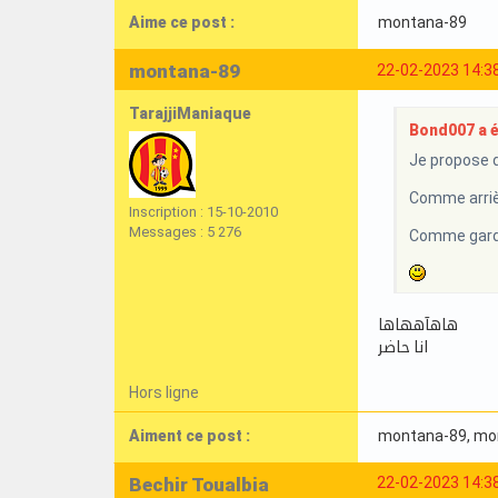
Aime ce post :
montana-89
montana-89
22-02-2023 14:3
TarajjiManiaque
Bond007 a éc
Je propose d
Comme arriè
Inscription : 15-10-2010
Messages : 5 276
Comme gardi
هاهآههاها
انا حاضر
Hors ligne
Aiment ce post :
montana-89
, m
Bechir Toualbia
22-02-2023 14:3