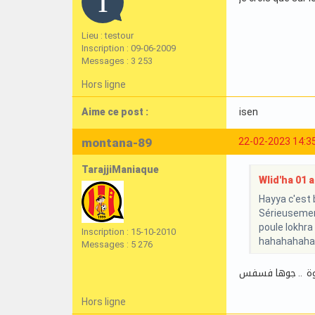
Lieu : testour
Inscription : 09-06-2009
Messages : 3 253
Hors ligne
Aime ce post :
isen
montana-89
22-02-2023 14:3
TarajjiManiaque
Wlid'ha 01 a 
Hayya c'est b
Sérieusement
poule lokhra
Inscription : 15-10-2010
hahahahaha
Messages : 5 276
توة .. جوها فسفس
Hors ligne