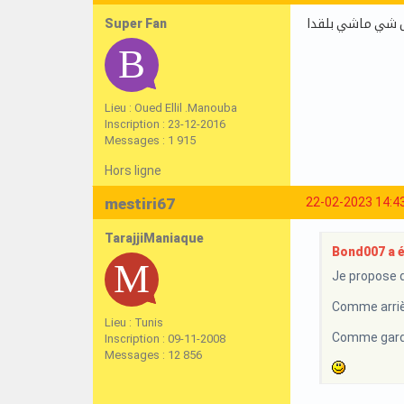
Super Fan
كل شي ماشي بلقدا
Lieu : Oued Ellil .Manouba
Inscription : 23-12-2016
Messages : 1 915
Hors ligne
mestiri67
22-02-2023 14:4
TarajjiManiaque
Bond007 a éc
Je propose d
Comme arriè
Lieu : Tunis
Comme gardi
Inscription : 09-11-2008
Messages : 12 856