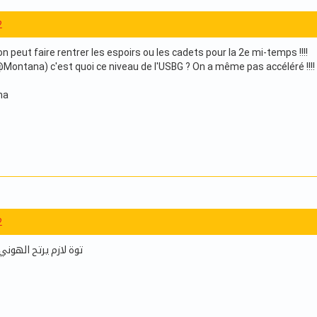
2
n peut faire rentrer les espoirs ou les cadets pour la 2e mi-temps !!!!
ontana) c'est quoi ce niveau de l'USBG ? On a même pas accéléré !!!! E
ha
2
توة لازم يرتح الهوني