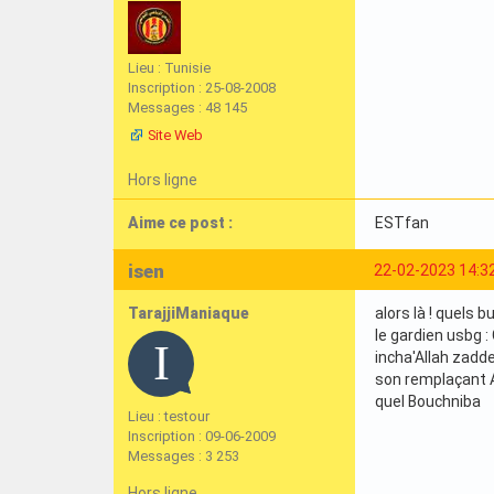
Lieu : Tunisie
Inscription : 25-08-2008
Messages : 48 145
Site Web
Hors ligne
Aime ce post :
ESTfan
isen
22-02-2023 14:3
TarajjiManiaque
alors là ! quels 
le gardien usbg 
incha'Allah zad
son remplaçant A
quel Bouchniba
Lieu : testour
Inscription : 09-06-2009
Messages : 3 253
Hors ligne