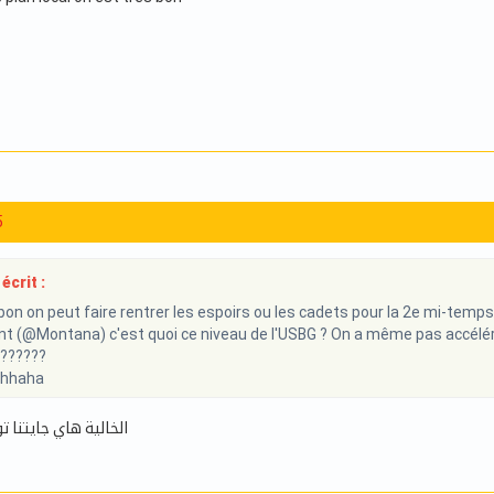
5
écrit :
on on peut faire rentrer les espoirs ou les cadets pour la 2e mi-temps !
 (@Montana) c'est quoi ce niveau de l'USBG ? On a même pas accéléré !!
 ??????
hhaha
الخالية هاي جايتنا 