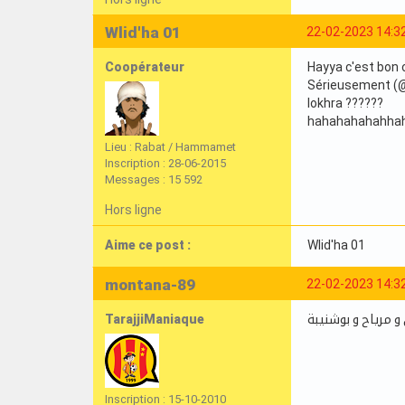
Wlid'ha 01
22-02-2023 14:3
Coopérateur
Hayya c'est bon o
Sérieusement (@M
lokhra ??????
hahahahahahha
Lieu : Rabat / Hammamet
Inscription : 28-06-2015
Messages : 15 592
Hors ligne
Aime ce post :
Wlid'ha 01
montana-89
22-02-2023 14:3
TarajjiManiaque
 و مرياح و بوشنيبة
Inscription : 15-10-2010