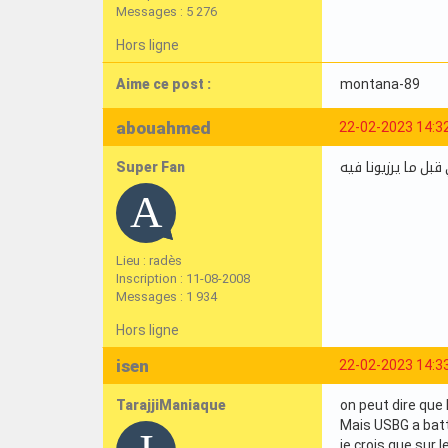
Messages : 5 276
Hors ligne
Aime ce post :
montana-89
abouahmed
22-02-2023 14:3
Super Fan
 قبل ما يرزيونا فيه
Lieu : radès
Inscription : 11-08-2008
Messages : 1 934
Hors ligne
isen
22-02-2023 14:3
TarajjiManiaque
on peut dire que 
Mais USBG a batt
je crois que sur l