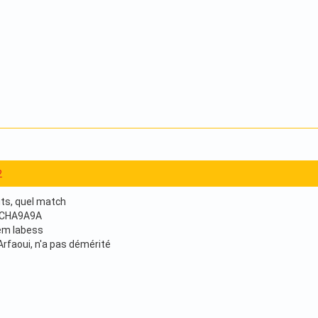
2
buts, quel match
: CHA9A9A
dem labess
rfaoui, n'a pas démérité