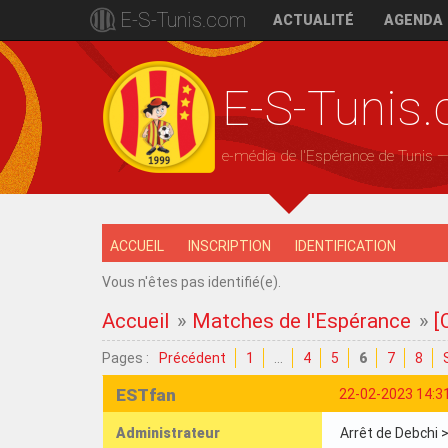
E-S-Tunis.com
ACTUALITÉ
AGENDA
E-S-Tunis
e-média de l'Espérance de Tunis 
ACCUEIL
INSCRIPTION
IDENTIFICATION
Vous n'êtes pas identifié(e).
Accueil
»
Matches de l'Espérance
»
[
Pages :
Précédent
1
…
4
5
6
7
8
ESTfan
22-02-2023 14:3
Administrateur
Arrêt de Debchi >