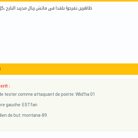
ظاهرين تفرجوا بلقدا في ماتش ريال مدريد البارح ،
3
rit :
e tester comme attaquant de pointe: Wlid'ha 01
re gauche: ESTfan
en de but: montana-89.