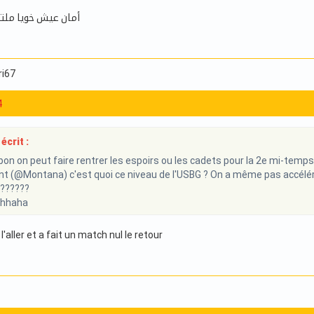
أمان عيش خويا مل
ri67
4
écrit :
on on peut faire rentrer les espoirs ou les cadets pour la 2e mi-temps !
 (@Montana) c'est quoi ce niveau de l'USBG ? On a même pas accéléré !!
 ??????
hhaha
l'aller et a fait un match nul le retour