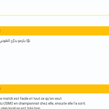
2
توّا يلزمو يخرّج الهوني
3
le match est facile et tout ce qu'on veut.
u USMO en championnat chez elle, ensuite elle l'a sorti.
e plan local on est très bon