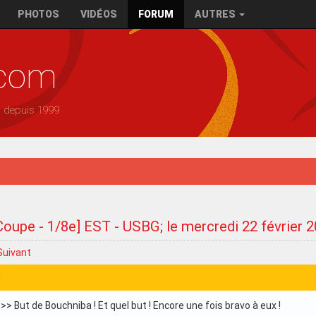
PHOTOS
VIDÉOS
FORUM
AUTRES
.com
— depuis 1999
Coupe - 1/8e] EST - USBG; le mercredi 22 février 
Suivant
1
>> But de Bouchniba ! Et quel but ! Encore une fois bravo à eux !