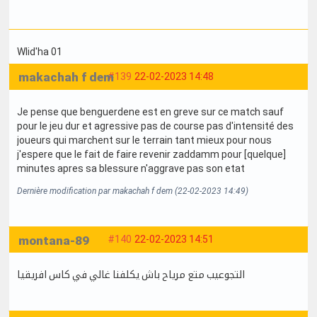
Wlid'ha 01
makachah f dem
#139
22-02-2023 14:48
Je pense que benguerdene est en greve sur ce match sauf
pour le jeu dur et agressive pas de course pas d'intensité des
joueurs qui marchent sur le terrain tant mieux pour nous
j'espere que le fait de faire revenir zaddamm pour [quelque]
minutes apres sa blessure n'aggrave pas son etat
Dernière modification par makachah f dem (22-02-2023 14:49)
montana-89
#140
22-02-2023 14:51
التجوعيب متع مرياح باش يكلفنا غالي في كاس افريقيا