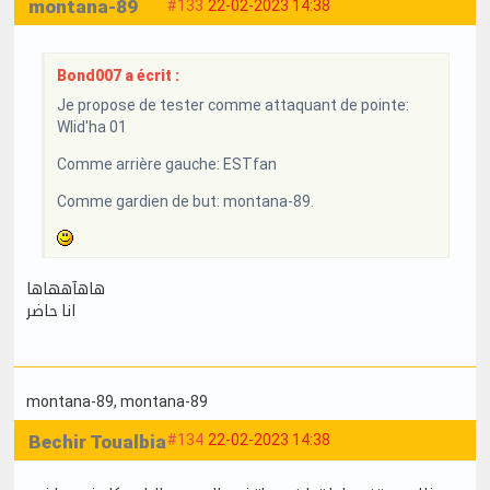
montana-89
#133
22-02-2023 14:38
Bond007 a écrit :
Je propose de tester comme attaquant de pointe:
Wlid'ha 01
Comme arrière gauche: ESTfan
Comme gardien de but: montana-89.
هاهآههاها
انا حاضر
montana-89
, montana-89
Bechir Toualbia
#134
22-02-2023 14:38