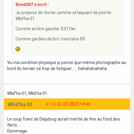
Bond007 a écrit :
Je propose de tester comme attaquant de pointe:
Wlid'ha 01
Comme arrière gauche: ESTfan
Comme gardien de but: montana-89.
Vu ma condition physique je pense que même photographe au
bord du terrain va trop de fatiguer ..... hahahahahaha
Wlid'ha 01
, Wlid'ha 01
Wlid'ha 01
#138
22-02-2023 14:45
Le coup franc de Dagdoug aurait mérité de finir au fond des
filets ..
Dommage