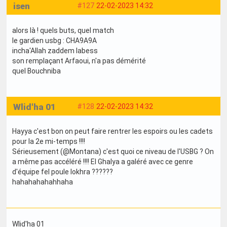
isen
#127
22-02-2023 14:32
alors là ! quels buts, quel match
le gardien usbg : CHA9A9A
incha'Allah zaddem labess
son remplaçant Arfaoui, n'a pas démérité
quel Bouchniba
Wlid'ha 01
#128
22-02-2023 14:32
Hayya c'est bon on peut faire rentrer les espoirs ou les cadets
pour la 2e mi-temps !!!!
Sérieusement (@Montana) c'est quoi ce niveau de l'USBG ? On
a même pas accéléré !!!! El Ghalya a galéré avec ce genre
d'équipe fel poule lokhra ??????
hahahahahahhaha
Wlid'ha 01