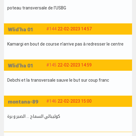
poteau transversale de l'USBG
Wlid'ha 01
#144
22-02-2023 14:57
Kamargi en bout de course n'arrive pas à redresser le centre
Wlid'ha 01
#145
22-02-2023 14:59
Debchi et la transversale sauve le but sur coup franc
montana-89
#146
22-02-2023 15:00
كوليبالي السماح ... الصبر و برة