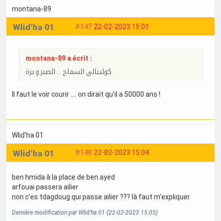
montana-89
Wlid'ha 01
#147
22-02-2023 15:01
montana-89 a écrit :
كوليبالي السماح ... الصبر و برة
Il faut le voir courir .... on dirait qu'il a 50000 ans !
Wlid'ha 01
Wlid'ha 01
#148
22-02-2023 15:04
ben hmida à la place de ben ayed
arfouai passera ailier
non c'es tdagdoug qui passe ailier ??? là faut m'expliquer
Dernière modification par Wlid'ha 01 (22-02-2023 15:05)