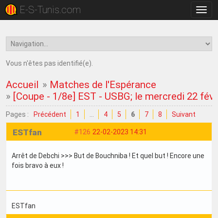
E-S-Tunis.com
Bascu
la
navig
Vous n'êtes pas identifié(e).
Accueil
»
Matches de l'Espérance
»
[Coupe - 1/8e] EST - USBG; le mercredi 22 fév
Pages :
Précédent
1
…
4
5
6
7
8
Suivant
ESTfan
#126
22-02-2023 14:31
Arrêt de Debchi >>> But de Bouchniba ! Et quel but ! Encore une
fois bravo à eux !
ESTfan