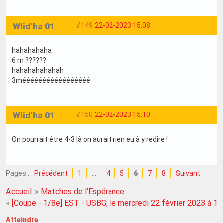
Wlid'ha 01
#149
22-02-2023 15:08
hahahahaha
6 m ??????
hahahahahahah
3mééééééééééééééééé
Wlid'ha 01
#150
22-02-2023 15:10
On pourrait être 4-3 là on aurait rien eu à y redire !
Pages :
Précédent
1
…
4
5
6
7
8
Suivant
Accueil
»
Matches de l'Espérance
»
[Coupe - 1/8e] EST - USBG; le mercredi 22 février 2023 à 1
Atteindre