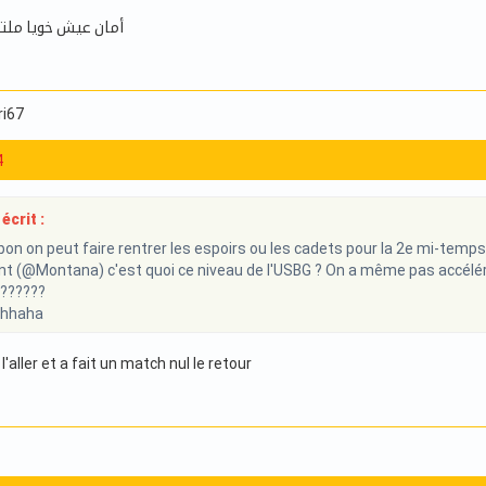
أمان عيش خويا مل
ri67
4
écrit :
on on peut faire rentrer les espoirs ou les cadets pour la 2e mi-temps !
 (@Montana) c'est quoi ce niveau de l'USBG ? On a même pas accéléré !!
 ??????
hhaha
l'aller et a fait un match nul le retour