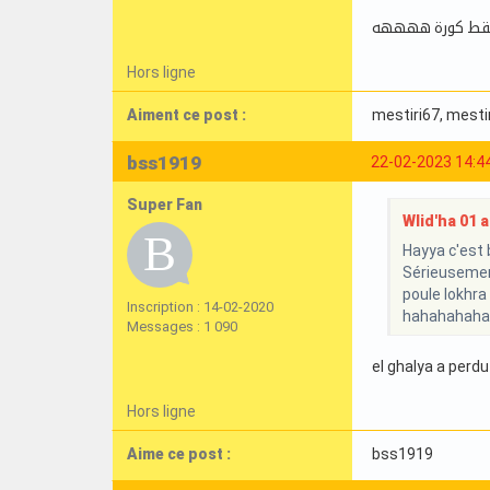
تقط كورة ههههه
Hors ligne
Aiment ce post :
mestiri67
, mesti
bss1919
22-02-2023 14:4
Super Fan
Wlid'ha 01 a 
Hayya c'est b
Sérieusement
poule lokhra
Inscription : 14-02-2020
hahahahaha
Messages : 1 090
el ghalya a perdu 
Hors ligne
Aime ce post :
bss1919