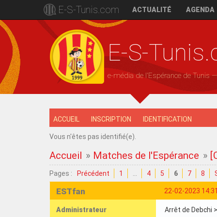
E-S-Tunis.com
ACTUALITÉ
AGENDA
E-S-Tunis
e-média de l'Espérance de Tunis 
ACCUEIL
INSCRIPTION
IDENTIFICATION
Vous n'êtes pas identifié(e).
Accueil
»
Matches de l'Espérance
»
[
Pages :
Précédent
1
…
4
5
6
7
8
ESTfan
22-02-2023 14:3
Administrateur
Arrêt de Debchi >