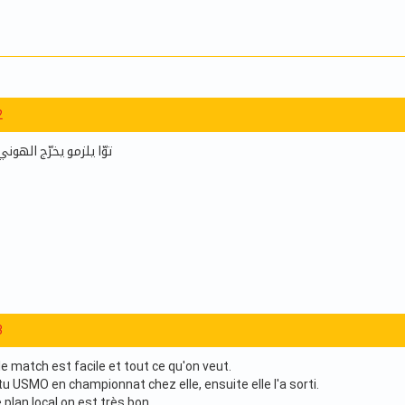
2
توّا يلزمو يخرّج الهوني
3
le match est facile et tout ce qu'on veut.
u USMO en championnat chez elle, ensuite elle l'a sorti.
e plan local on est très bon