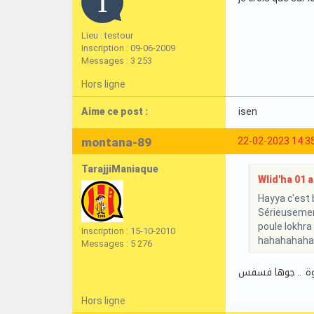
Lieu : testour
Inscription : 09-06-2009
Messages : 3 253
Hors ligne
Aime ce post :
isen
montana-89
22-02-2023 14:3
TarajjiManiaque
Wlid'ha 01 a 
Hayya c'est b
Sérieusement
poule lokhra
Inscription : 15-10-2010
hahahahaha
Messages : 5 276
توة .. جوها فسفس
Hors ligne