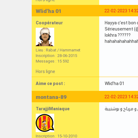
Wlid'ha 01
22-02-2023 14:3
Coopérateur
Hayya c'est bon o
Sérieusement (@M
lokhra ??????
hahahahahahha
Lieu : Rabat / Hammamet
Inscription : 28-06-2015
Messages : 15 592
Hors ligne
Aime ce post :
Wlid'ha 01
montana-89
22-02-2023 14:3
TarajjiManiaque
 و مرياح و بوشنيبة
Inscription : 15-10-2010