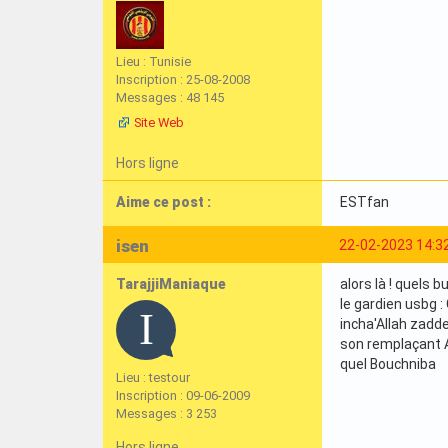
Lieu : Tunisie
Inscription : 25-08-2008
Messages : 48 145
Site Web
Hors ligne
Aime ce post :
ESTfan
isen
22-02-2023 14:3
TarajjiManiaque
alors là ! quels 
le gardien usbg 
incha'Allah zad
son remplaçant A
quel Bouchniba
Lieu : testour
Inscription : 09-06-2009
Messages : 3 253
Hors ligne