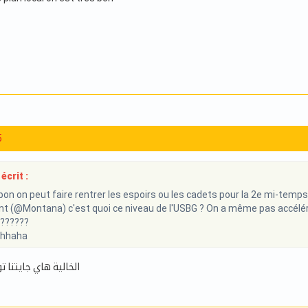
5
écrit :
on on peut faire rentrer les espoirs ou les cadets pour la 2e mi-temps !
 (@Montana) c'est quoi ce niveau de l'USBG ? On a même pas accéléré !!
 ??????
hhaha
الخالية هاي جايتنا 