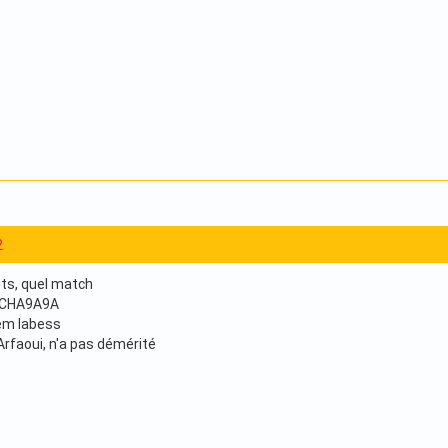
2
buts, quel match
: CHA9A9A
dem labess
rfaoui, n'a pas démérité