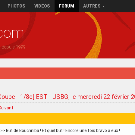
PHOTOS
VIDÉOS
FORUM
AUTRES
.com
— depuis 1999
Coupe - 1/8e] EST - USBG; le mercredi 22 février 
Suivant
1
>> But de Bouchniba ! Et quel but ! Encore une fois bravo à eux !