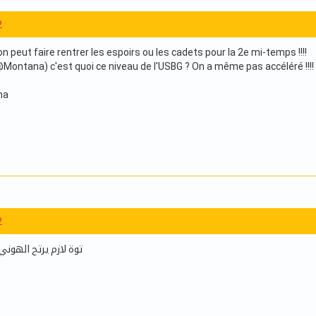
2
n peut faire rentrer les espoirs ou les cadets pour la 2e mi-temps !!!!
ontana) c'est quoi ce niveau de l'USBG ? On a même pas accéléré !!!! E
ha
2
توة لازم يرتح الهوني