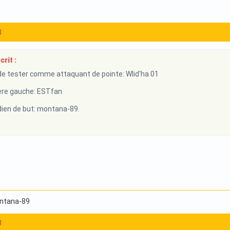
8
rit :
e tester comme attaquant de pointe: Wlid'ha 01
re gauche: ESTfan
en de but: montana-89.
ontana-89
8