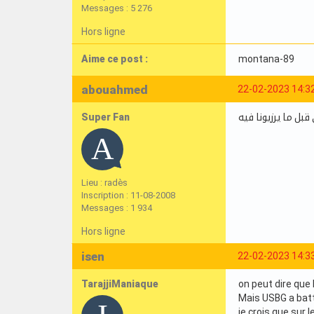
Messages : 5 276
Hors ligne
Aime ce post :
montana-89
abouahmed
22-02-2023 14:3
Super Fan
 قبل ما يرزيونا فيه
Lieu : radès
Inscription : 11-08-2008
Messages : 1 934
Hors ligne
isen
22-02-2023 14:3
TarajjiManiaque
on peut dire que 
Mais USBG a batt
je crois que sur l