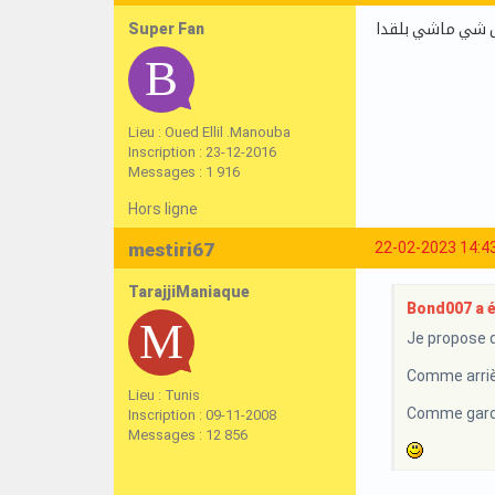
Super Fan
كل شي ماشي بلقدا
Lieu : Oued Ellil .Manouba
Inscription : 23-12-2016
Messages : 1 916
Hors ligne
mestiri67
22-02-2023 14:4
TarajjiManiaque
Bond007 a éc
Je propose d
Comme arriè
Lieu : Tunis
Comme gardi
Inscription : 09-11-2008
Messages : 12 856