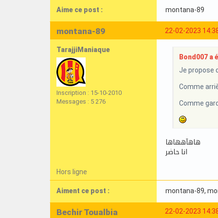
Aime ce post :
montana-89
montana-89
22-02-2023 14:3
TarajjiManiaque
Bond007 a éc
Je propose d
Comme arriè
Inscription : 15-10-2010
Messages : 5 276
Comme gardi
هاهآههاها
انا حاضر
Hors ligne
Aiment ce post :
montana-89
, m
Bechir Toualbia
22-02-2023 14:3