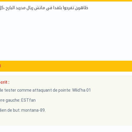
ظاهرين تفرجوا بلقدا في ماتش ريال مدريد البارح ،
3
rit :
e tester comme attaquant de pointe: Wlid'ha 01
re gauche: ESTfan
en de but: montana-89.