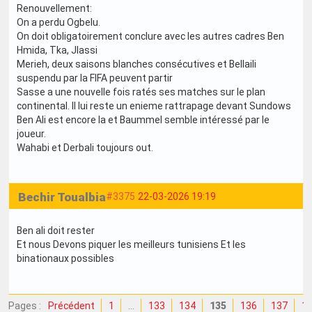
Renouvellement:
On a perdu Ogbelu.
On doit obligatoirement conclure avec les autres cadres Ben
Hmida, Tka, Jlassi
Merieh, deux saisons blanches consécutives et Bellaili
suspendu par la FIFA peuvent partir
Sasse a une nouvelle fois ratés ses matches sur le plan
continental. Il lui reste un enieme rattrapage devant Sundows
Ben Ali est encore la et Baummel semble intéressé par le
joueur.
Wahabi et Derbali toujours out.
Bechir Toualbia
#3375
22-03-2026 19:19
Ben ali doit rester
Et nous Devons piquer les meilleurs tunisiens Et les
binationaux possibles
Pages :
Précédent
1
…
133
134
135
136
137
1