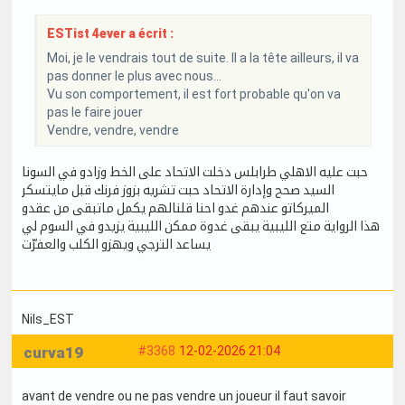
ESTist 4ever a écrit :
Moi, je le vendrais tout de suite. Il a la tête ailleurs, il va
pas donner le plus avec nous...
Vu son comportement, il est fort probable qu'on va
pas le faire jouer
Vendre, vendre, vendre
حبت عليه الاهلي طرابلس دخلت الاتحاد على الخط وزادو في السونا
السيد صحح وإدارة الاتحاد حبت تشريه بزوز فرنك قبل مايتسكر
الميركاتو عندهم غدو احنا قلنالهم يكمل ماتبقى من عقدو
هذا الرواية متع الليبية يبقى غدوة ممكن الليبية يزيدو في السوم لي
يساعد الترجي ويهزو الكلب والعفرّت
Nils_EST
curva19
#3368
12-02-2026 21:04
avant de vendre ou ne pas vendre un joueur il faut savoir