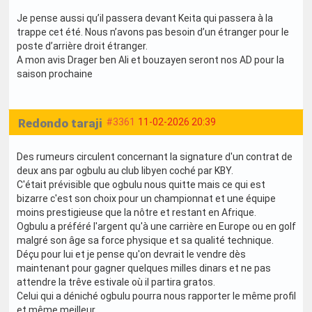
Je pense aussi qu’il passera devant Keita qui passera à la
trappe cet été. Nous n’avons pas besoin d’un étranger pour le
poste d’arrière droit étranger.
A mon avis Drager ben Ali et bouzayen seront nos AD pour la
saison prochaine
Redondo taraji
#3361
11-02-2026 20:39
Des rumeurs circulent concernant la signature d'un contrat de
deux ans par ogbulu au club libyen coché par KBY.
C'était prévisible que ogbulu nous quitte mais ce qui est
bizarre c'est son choix pour un championnat et une équipe
moins prestigieuse que la nôtre et restant en Afrique.
Ogbulu a préféré l'argent qu'à une carrière en Europe ou en golf
malgré son âge sa force physique et sa qualité technique.
Déçu pour lui et je pense qu'on devrait le vendre dès
maintenant pour gagner quelques milles dinars et ne pas
attendre la trêve estivale où il partira gratos.
Celui qui a déniché ogbulu pourra nous rapporter le même profil
et même meilleur.