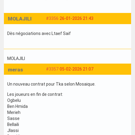
MOLAJILI
#3356
26-01-2026 21:43
Dès négociations avec Ltaef Saif
MOLAJILI
meras
#3357
05-02-2026 21:07
Un nouveau contrat pour Tka selon Mosaique.
Les joueurs en fin de contrat:
Ogbelu
Ben Hmida
Merieh
Sasse
Bellaili
Jlassi