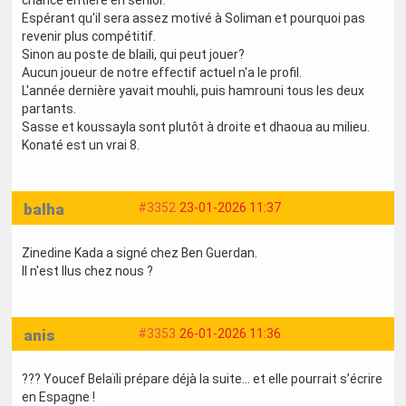
Espérant qu'il sera assez motivé à Soliman et pourquoi pas
revenir plus compétitif.
Sinon au poste de blaili, qui peut jouer?
Aucun joueur de notre effectif actuel n'a le profil.
L'année dernière yavait mouhli, puis hamrouni tous les deux
partants.
Sasse et koussayla sont plutôt à droite et dhaoua au milieu.
Konaté est un vrai 8.
balha
#3352
23-01-2026 11:37
Zinedine Kada a signé chez Ben Guerdan.
Il n'est llus chez nous ?
anis
#3353
26-01-2026 11:36
??? Youcef Belaïli prépare déjà la suite… et elle pourrait s’écrire
en Espagne !