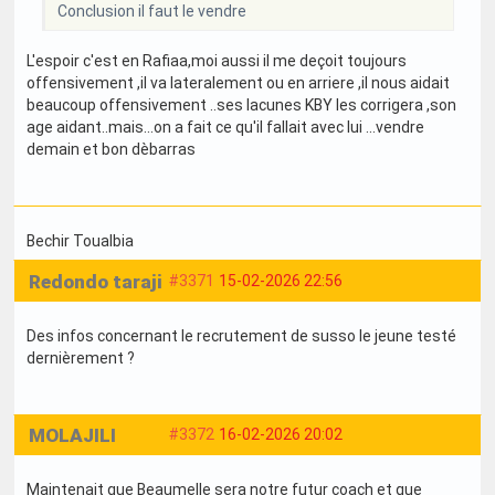
Conclusion il faut le vendre
L'espoir c'est en Rafiaa,moi aussi il me deçoit toujours
offensivement ,il va lateralement ou en arriere ,il nous aidait
beaucoup offensivement ..ses lacunes KBY les corrigera ,son
age aidant..mais...on a fait ce qu'il fallait avec lui ...vendre
demain et bon dèbarras
Bechir Toualbia
Redondo taraji
#3371
15-02-2026 22:56
Des infos concernant le recrutement de susso le jeune testé
dernièrement ?
MOLAJILI
#3372
16-02-2026 20:02
Maintenait que Beaumelle sera notre futur coach et que