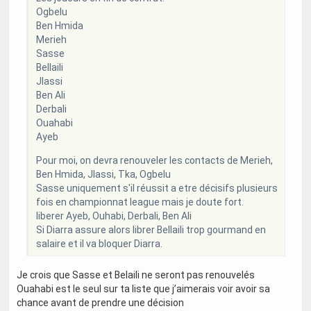
Ogbelu
Ben Hmida
Merieh
Sasse
Bellaili
Jlassi
Ben Ali
Derbali
Ouahabi
Ayeb
Pour moi, on devra renouveler les contacts de Merieh,
Ben Hmida, Jlassi, Tka, Ogbelu
Sasse uniquement s'il réussit a etre décisifs plusieurs
fois en championnat league mais je doute fort.
liberer Ayeb, Ouhabi, Derbali, Ben Ali
Si Diarra assure alors librer Bellaili trop gourmand en
salaire et il va bloquer Diarra.
Je crois que Sasse et Belaili ne seront pas renouvelés
Ouahabi est le seul sur ta liste que j’aimerais voir avoir sa
chance avant de prendre une décision