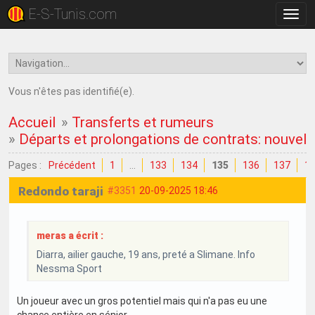
E-S-Tunis.com
Bascu
la
navig
Vous n'êtes pas identifié(e).
Accueil
»
Transferts et rumeurs
»
Départs et prolongations de contrats: nouvell
Pages :
Précédent
1
…
133
134
135
136
137
1
Redondo taraji
#3351
20-09-2025 18:46
meras a écrit :
Diarra, ailier gauche, 19 ans, preté a Slimane. Info
Nessma Sport
Un joueur avec un gros potentiel mais qui n'a pas eu une
chance entière en sénior.