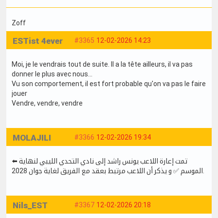
Zoff
ESTist 4ever
#3365
12-02-2026 14:23
Moi, je le vendrais tout de suite. Il a la tête ailleurs, il va pas
donner le plus avec nous...
Vu son comportement, il est fort probable qu'on va pas le faire
jouer
Vendre, vendre, vendre
MOLAJILI
#3366
12-02-2026 19:34
⬅️ تمت إعارة اللاعب يونس راشد إلى نادي التحدي الليبي لنهاية
الموسم ✅ و يذكر أن اللاعب مرتبط بعقد مع الفريق لغاية جوان 2028.
Nils_EST
#3367
12-02-2026 20:18