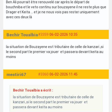
Ben Ali pourrait être renouvelé car après le départ de
bouchniba et le veto continu sur bouzayene il ne reste plus que
Drager et Keita … et je ne nous vois pas rester uniquement
avec ces deux là
Bechir Toualbia
#3359
06-02-2026 10:35
la situation de Bouzayene est tributaire de celle de kanzari ,si
le second part le premier va jouer et passera devant keita au
moins
mestiri67
#3360
06-02-2026 11:45
Bechir Toualbia a écrit :
la situation de Bouzayene est tributaire de celle de
kanzari ,si le second part le premier va jouer et
passera devant keita au moins