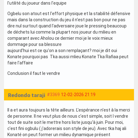
l'utilité du joueur dans l'equipe
Ogbelu son atout est l'effort physique et la stabilité défensive
mais dans la construction du jeu il n'est pas bon pour ne pas
dire nul surtout quand l'adversaire joue le pressing beaucoup
de déchets lui comme la plupart nos joueur du milieu en
comparant avec Aholou ce dernier moi je le voix mieux
dommage pour sa blessure
aujourd'hui est ce qu'on a son remplaçant? moi je dit oui
Konate pourquoi pas Tka aussi mlieu Konate Tka Rafiaa peut
faire l'affaire
Conclusion il faut le vendre
Redondo taraji
#3369
12-02-2026 21:19
Il a et aura toujours la tête ailleurs. L'espérance n'est à la merci
de personne. Il ne veut plus de nous c'est simple, soit l vendre
tout de suite soit le mettre hors liste jusqu'à juin. Pour moi,
c'est fini ogbulu ( j'adorerais son style de jeu). Avec tka haj ali
Konaté on peut former un milieu dynamique présent