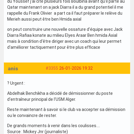
du Youssef j'ai cité plusieurs fois Boulbina avant qu'il parte au
Qatar maintenant on a jack Diarra il a du grand potentiel il me
rappelle du Frank Olivier a part ca il faut préparer le relève du
Merieh aussi peut être ben Hmida axial
on peut construire une nouvelle ossature d'équipe avec Jack
Diarra Rafiaa konate au milieu Elyes Araar Ben hmida Axial
mais à condition d'être diriger avec un coach qui leur permet
d'améliorer tactiquement pour être plus efficace
anis
#3355
26-01-2026 19:32
? Urgent :
Abdelhak Benchikha a décidé de démissionner du poste
d'entraîneur principal de l'USM Alger.
Reste maintenant à savoir si le club va accepter sa démission
ou le convaincre de rester.
De grands moments à venir dans les coulisses.…
Source : Mickey Jnr (journaliste)