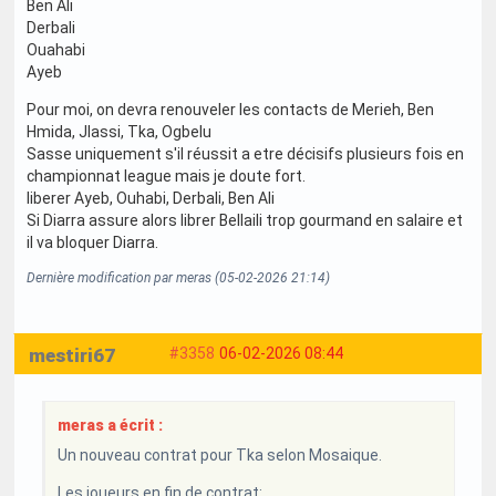
Ben Ali
Derbali
Ouahabi
Ayeb
Pour moi, on devra renouveler les contacts de Merieh, Ben
Hmida, Jlassi, Tka, Ogbelu
Sasse uniquement s'il réussit a etre décisifs plusieurs fois en
championnat league mais je doute fort.
liberer Ayeb, Ouhabi, Derbali, Ben Ali
Si Diarra assure alors librer Bellaili trop gourmand en salaire et
il va bloquer Diarra.
Dernière modification par meras (05-02-2026 21:14)
mestiri67
#3358
06-02-2026 08:44
meras a écrit :
Un nouveau contrat pour Tka selon Mosaique.
Les joueurs en fin de contrat: