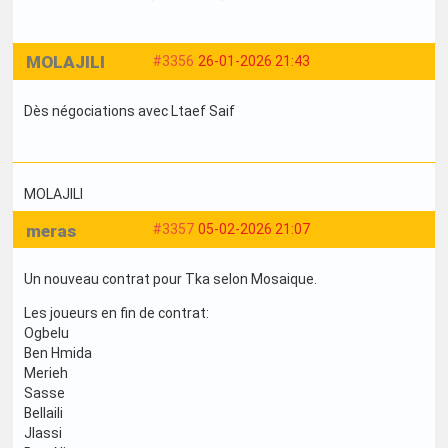
MOLAJILI
#3356
26-01-2026 21:43
Dès négociations avec Ltaef Saif
MOLAJILI
meras
#3357
05-02-2026 21:07
Un nouveau contrat pour Tka selon Mosaique.
Les joueurs en fin de contrat:
Ogbelu
Ben Hmida
Merieh
Sasse
Bellaili
Jlassi