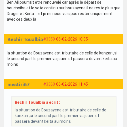
Ben Ali pourrait être renouvelé car après le départ de
bouchniba et le veto continu sur bouzayene il ne reste plus que
Drager et Keita … et je ne nous vois pas rester uniquement
avec ces deux là
Bechir Toualbia
#3359
06-02-2026 10:35
la situation de Bouzayene est tributaire de celle de kanzari ,si
le second part le premier va jouer et passera devant keita au
moins
mestiri67
#3360
06-02-2026 11:45
Bechir Toualbia a écrit :
la situation de Bouzayene est tributaire de celle de
kanzari ,si le second part le premier va jouer et
passera devant keita au moins