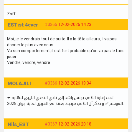
Zoff
ESTist 4ever
#3365
12-02-2026 14:23
Moi, je le vendrais tout de suite. Il a la tête ailleurs, il va pas
donner le plus avec nous...
Vu son comportement, il est fort probable qu'on va pas le faire
jouer
Vendre, vendre, vendre
MOLAJILI
#3366
12-02-2026 19:34
⬅️ تمت إعارة اللاعب يونس راشد إلى نادي التحدي الليبي لنهاية
الموسم ✅ و يذكر أن اللاعب مرتبط بعقد مع الفريق لغاية جوان 2028.
Nils_EST
#3367
12-02-2026 20:18