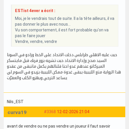
ESTist 4ever a écrit :
Moi, je le vendrais tout de suite. Il a la tête ailleurs, il va
pas donner le plus avec nous...
Vu son comportement, il est fort probable qu'on va
pas le faire jouer
Vendre, vendre, vendre
حبت عليه الاهلي طرابلس دخلت الاتحاد على الخط وزادو في السونا
السيد صحح وإدارة الاتحاد حبت تشريه بزوز فرنك قبل مايتسكر
الميركاتو عندهم غدو احنا قلنالهم يكمل ماتبقى من عقدو
هذا الرواية متع الليبية يبقى غدوة ممكن الليبية يزيدو في السوم لي
يساعد الترجي ويهزو الكلب والعفرّت
Nils_EST
curva19
#3368
12-02-2026 21:04
avant de vendre ou ne pas vendre un joueur il faut savoir