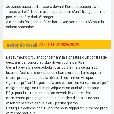
Je pense aussi qu’il passera devant Keita qui passera à la
trappe cet été. Nous n’avons pas besoin d’un étranger pour le
poste d’arrière droit étranger.
A mon avis Drager ben Ali et bouzayen seront nos AD pour la
saison prochaine
Redondo taraji
#3361
11-02-2026 20:39
Des rumeurs circulent concernant la signature d'un contrat de
deux ans par ogbulu au club libyen coché par KBY.
C'était prévisible que ogbulu nous quitte mais ce qui est
bizarre c'est son choix pour un championnat et une équipe
moins prestigieuse que la nôtre et restant en Afrique.
Ogbulu a préféré l'argent qu'à une carrière en Europe ou en golf
malgré son âge sa force physique et sa qualité technique.
Déçu pour lui et je pense qu'on devrait le vendre dès
maintenant pour gagner quelques milles dinars et ne pas
attendre la trêve estivale où il partira gratos.
Celui qui a déniché ogbulu pourra nous rapporter le même profil
et même meilleur.