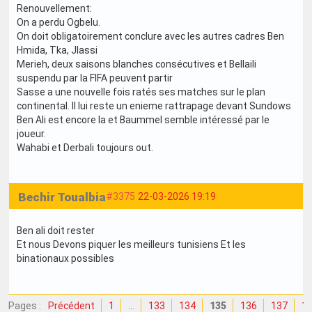
Renouvellement:
On a perdu Ogbelu.
On doit obligatoirement conclure avec les autres cadres Ben
Hmida, Tka, Jlassi
Merieh, deux saisons blanches consécutives et Bellaili
suspendu par la FIFA peuvent partir
Sasse a une nouvelle fois ratés ses matches sur le plan
continental. Il lui reste un enieme rattrapage devant Sundows
Ben Ali est encore la et Baummel semble intéressé par le
joueur.
Wahabi et Derbali toujours out.
Bechir Toualbia
#3375
22-03-2026 19:19
Ben ali doit rester
Et nous Devons piquer les meilleurs tunisiens Et les
binationaux possibles
Pages :
Précédent
1
…
133
134
135
136
137
1