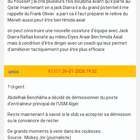
du Youssef j'ai cité plusieurs fois Boulbina avant qu'il parte au
Qatar maintenant on a jack Diarra il a du grand potentiel il me
rappelle du Frank Olivier a part ca il faut préparer le relève du
Merieh aussi peut être ben Hmida axial
on peut construire une nouvelle ossature d'équipe avec Jack
Diarra Rafiaa konate au milieu Elyes Araar Ben hmida Axial
mais à condition d'être diriger avec un coach qui leur permet
d'améliorer tactiquement pour être plus efficace
anis
#3355
26-01-2026 19:32
? Urgent :
Abdelhak Benchikha a décidé de démissionner du poste
d'entraîneur principal de l'USM Alger.
Reste maintenant à savoir si le club va accepter sa démission
ou le convaincre de rester.
De grands moments à venir dans les coulisses.…
Source : Mickey Jnr (journaliste)