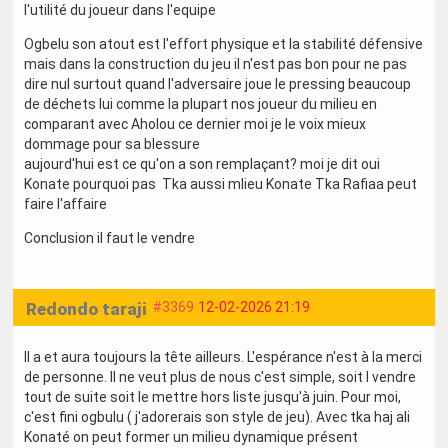
l'utilité du joueur dans l'equipe
Ogbelu son atout est l'effort physique et la stabilité défensive
mais dans la construction du jeu il n'est pas bon pour ne pas
dire nul surtout quand l'adversaire joue le pressing beaucoup
de déchets lui comme la plupart nos joueur du milieu en
comparant avec Aholou ce dernier moi je le voix mieux
dommage pour sa blessure
aujourd'hui est ce qu'on a son remplaçant? moi je dit oui
Konate pourquoi pas Tka aussi mlieu Konate Tka Rafiaa peut
faire l'affaire
Conclusion il faut le vendre
Redondo taraji
#3369
12-02-2026 21:19
Il a et aura toujours la tête ailleurs. L'espérance n'est à la merci
de personne. Il ne veut plus de nous c'est simple, soit l vendre
tout de suite soit le mettre hors liste jusqu'à juin. Pour moi,
c'est fini ogbulu ( j'adorerais son style de jeu). Avec tka haj ali
Konaté on peut former un milieu dynamique présent