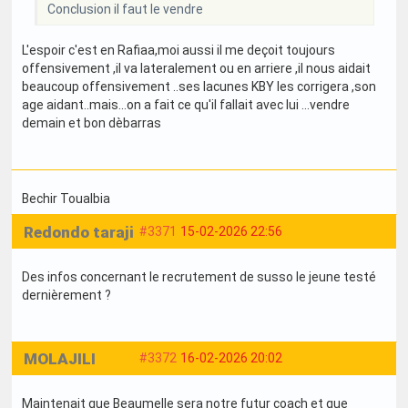
Conclusion il faut le vendre
L'espoir c'est en Rafiaa,moi aussi il me deçoit toujours
offensivement ,il va lateralement ou en arriere ,il nous aidait
beaucoup offensivement ..ses lacunes KBY les corrigera ,son
age aidant..mais...on a fait ce qu'il fallait avec lui ...vendre
demain et bon dèbarras
Bechir Toualbia
Redondo taraji
#3371
15-02-2026 22:56
Des infos concernant le recrutement de susso le jeune testé
dernièrement ?
MOLAJILI
#3372
16-02-2026 20:02
Maintenait que Beaumelle sera notre futur coach et que