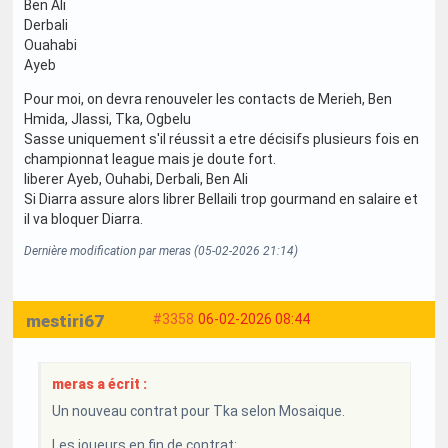
Ben Ali
Derbali
Ouahabi
Ayeb
Pour moi, on devra renouveler les contacts de Merieh, Ben
Hmida, Jlassi, Tka, Ogbelu
Sasse uniquement s'il réussit a etre décisifs plusieurs fois en
championnat league mais je doute fort.
liberer Ayeb, Ouhabi, Derbali, Ben Ali
Si Diarra assure alors librer Bellaili trop gourmand en salaire et
il va bloquer Diarra.
Dernière modification par meras (05-02-2026 21:14)
mestiri67
#3358
06-02-2026 08:44
meras a écrit :
Un nouveau contrat pour Tka selon Mosaique.
Les joueurs en fin de contrat: