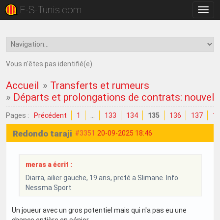
E-S-Tunis.com
Bascu
la
navig
Vous n'êtes pas identifié(e).
Accueil
»
Transferts et rumeurs
»
Départs et prolongations de contrats: nouvell
Pages :
Précédent
1
…
133
134
135
136
137
1
Redondo taraji
#3351
20-09-2025 18:46
meras a écrit :
Diarra, ailier gauche, 19 ans, preté a Slimane. Info
Nessma Sport
Un joueur avec un gros potentiel mais qui n'a pas eu une
chance entière en sénior.