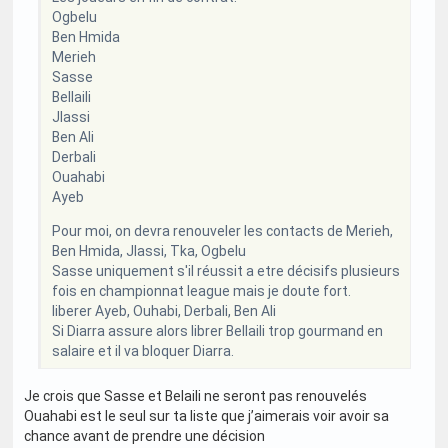
Ogbelu
Ben Hmida
Merieh
Sasse
Bellaili
Jlassi
Ben Ali
Derbali
Ouahabi
Ayeb
Pour moi, on devra renouveler les contacts de Merieh,
Ben Hmida, Jlassi, Tka, Ogbelu
Sasse uniquement s'il réussit a etre décisifs plusieurs
fois en championnat league mais je doute fort.
liberer Ayeb, Ouhabi, Derbali, Ben Ali
Si Diarra assure alors librer Bellaili trop gourmand en
salaire et il va bloquer Diarra.
Je crois que Sasse et Belaili ne seront pas renouvelés
Ouahabi est le seul sur ta liste que j’aimerais voir avoir sa
chance avant de prendre une décision