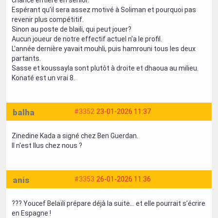
Espérant qu'il sera assez motivé à Soliman et pourquoi pas
revenir plus compétitif.
Sinon au poste de blaili, qui peut jouer?
Aucun joueur de notre effectif actuel n'a le profil.
L'année dernière yavait mouhli, puis hamrouni tous les deux
partants.
Sasse et koussayla sont plutôt à droite et dhaoua au milieu.
Konaté est un vrai 8.
balha
#3352
23-01-2026 11:37
Zinedine Kada a signé chez Ben Guerdan.
Il n'est llus chez nous ?
anis
#3353
26-01-2026 11:36
??? Youcef Belaïli prépare déjà la suite… et elle pourrait s’écrire
en Espagne !