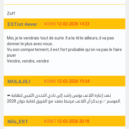
Zoff
ESTist 4ever
#3365
12-02-2026 14:23
Moi, je le vendrais tout de suite. Il a la tête ailleurs, il va pas
donner le plus avec nous...
Vu son comportement, il est fort probable qu'on va pas le faire
jouer
Vendre, vendre, vendre
MOLAJILI
#3366
12-02-2026 19:34
⬅️ تمت إعارة اللاعب يونس راشد إلى نادي التحدي الليبي لنهاية
الموسم ✅ و يذكر أن اللاعب مرتبط بعقد مع الفريق لغاية جوان 2028.
Nils_EST
#3367
12-02-2026 20:18