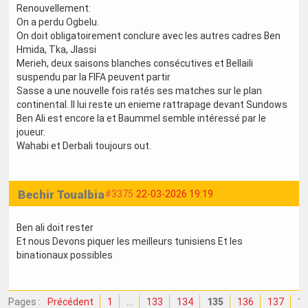
Renouvellement:
On a perdu Ogbelu.
On doit obligatoirement conclure avec les autres cadres Ben
Hmida, Tka, Jlassi
Merieh, deux saisons blanches consécutives et Bellaili
suspendu par la FIFA peuvent partir
Sasse a une nouvelle fois ratés ses matches sur le plan
continental. Il lui reste un enieme rattrapage devant Sundows
Ben Ali est encore la et Baummel semble intéressé par le
joueur.
Wahabi et Derbali toujours out.
Bechir Toualbia
#3375
22-03-2026 19:19
Ben ali doit rester
Et nous Devons piquer les meilleurs tunisiens Et les
binationaux possibles
Pages :
Précédent
1
…
133
134
135
136
137
1