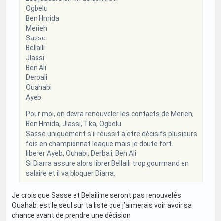
Ogbelu
Ben Hmida
Merieh
Sasse
Bellaili
Jlassi
Ben Ali
Derbali
Ouahabi
Ayeb
Pour moi, on devra renouveler les contacts de Merieh,
Ben Hmida, Jlassi, Tka, Ogbelu
Sasse uniquement s'il réussit a etre décisifs plusieurs
fois en championnat league mais je doute fort.
liberer Ayeb, Ouhabi, Derbali, Ben Ali
Si Diarra assure alors librer Bellaili trop gourmand en
salaire et il va bloquer Diarra.
Je crois que Sasse et Belaili ne seront pas renouvelés
Ouahabi est le seul sur ta liste que j’aimerais voir avoir sa
chance avant de prendre une décision