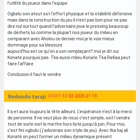
l'utilité du joueur dans l'equipe
Ogbelu son atout est l'effort physique et la stabilité défensive
mais dans la construction du jeu il n'est pas bon pour ne pas
dire nul surtout quand l'adversaire joue le pressing beaucoup
de déchets lui comme la plupart nos joueur du milieu en
comparant avec Aholou ce dernier moi je le voix mieux
dommage pour sa blessure
aujourd'hui est ce qu'on a son remplaçant? moi je dit oui
Konate pourquoi pas Tka aussi mlieu Konate Tka Rafiaa peut
faire l'affaire
Conclusion il faut le vendre
Redondo taraji
#3369
12-02-2026 21:19
Il a et aura toujours la tête ailleurs. L'espérance n'est à la merci
de personne. Il ne veut plus de nous c'est simple, soit l vendre
tout de suite soit le mettre hors liste jusqu'à juin. Pour moi,
c'est fini ogbulu ( j'adorerais son style de jeu). Avec tka haj ali
Konaté on peut former un milieu dynamique présent