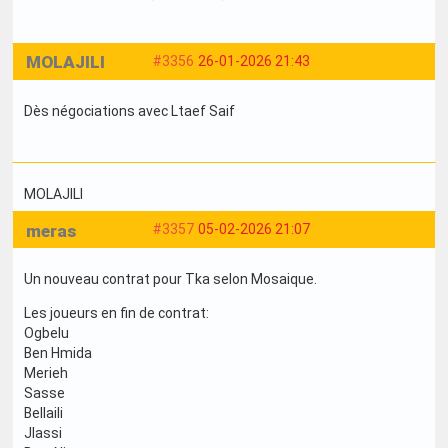
MOLAJILI
#3356
26-01-2026 21:43
Dès négociations avec Ltaef Saif
MOLAJILI
meras
#3357
05-02-2026 21:07
Un nouveau contrat pour Tka selon Mosaique.
Les joueurs en fin de contrat:
Ogbelu
Ben Hmida
Merieh
Sasse
Bellaili
Jlassi