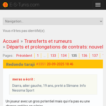
E-S-Tunis.com
Bascu
la
navig
Vous n'êtes pas identifié(e).
Accueil
»
Transferts et rumeurs
»
Départs et prolongations de contrats: nouvell
Pages :
Précédent
1
…
133
134
135
136
137
1
Redondo taraji
#3351
20-09-2025 18:46
meras a écrit :
Diarra, ailier gauche, 19 ans, preté a Slimane. Info
Nessma Sport
Un joueur avec un gros potentiel mais qui n'a pas eu une
chance entière en sénior.