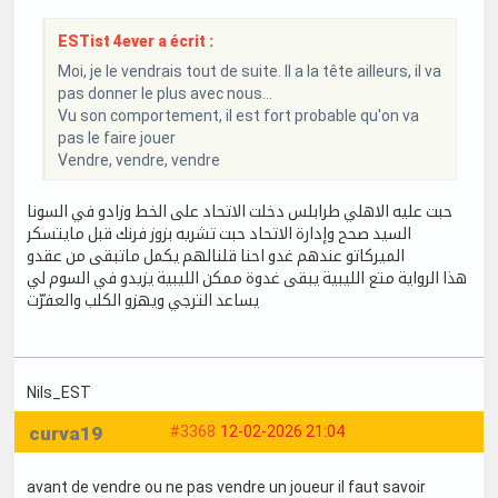
ESTist 4ever a écrit :
Moi, je le vendrais tout de suite. Il a la tête ailleurs, il va
pas donner le plus avec nous...
Vu son comportement, il est fort probable qu'on va
pas le faire jouer
Vendre, vendre, vendre
حبت عليه الاهلي طرابلس دخلت الاتحاد على الخط وزادو في السونا
السيد صحح وإدارة الاتحاد حبت تشريه بزوز فرنك قبل مايتسكر
الميركاتو عندهم غدو احنا قلنالهم يكمل ماتبقى من عقدو
هذا الرواية متع الليبية يبقى غدوة ممكن الليبية يزيدو في السوم لي
يساعد الترجي ويهزو الكلب والعفرّت
Nils_EST
curva19
#3368
12-02-2026 21:04
avant de vendre ou ne pas vendre un joueur il faut savoir