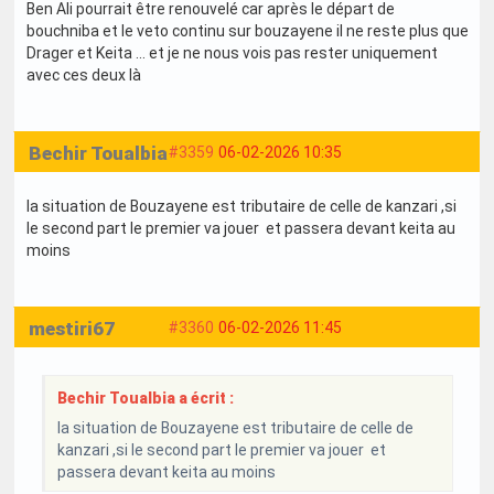
Ben Ali pourrait être renouvelé car après le départ de
bouchniba et le veto continu sur bouzayene il ne reste plus que
Drager et Keita … et je ne nous vois pas rester uniquement
avec ces deux là
Bechir Toualbia
#3359
06-02-2026 10:35
la situation de Bouzayene est tributaire de celle de kanzari ,si
le second part le premier va jouer et passera devant keita au
moins
mestiri67
#3360
06-02-2026 11:45
Bechir Toualbia a écrit :
la situation de Bouzayene est tributaire de celle de
kanzari ,si le second part le premier va jouer et
passera devant keita au moins