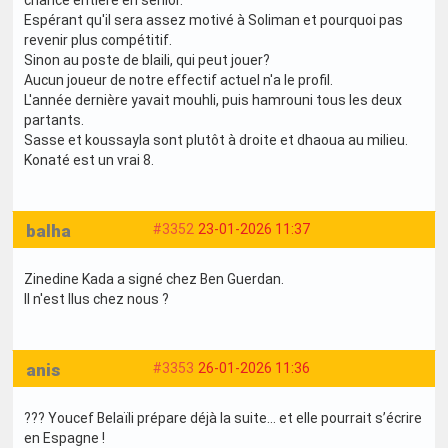
Espérant qu'il sera assez motivé à Soliman et pourquoi pas
revenir plus compétitif.
Sinon au poste de blaili, qui peut jouer?
Aucun joueur de notre effectif actuel n'a le profil.
L'année dernière yavait mouhli, puis hamrouni tous les deux
partants.
Sasse et koussayla sont plutôt à droite et dhaoua au milieu.
Konaté est un vrai 8.
balha
#3352
23-01-2026 11:37
Zinedine Kada a signé chez Ben Guerdan.
Il n'est llus chez nous ?
anis
#3353
26-01-2026 11:36
??? Youcef Belaïli prépare déjà la suite… et elle pourrait s’écrire
en Espagne !