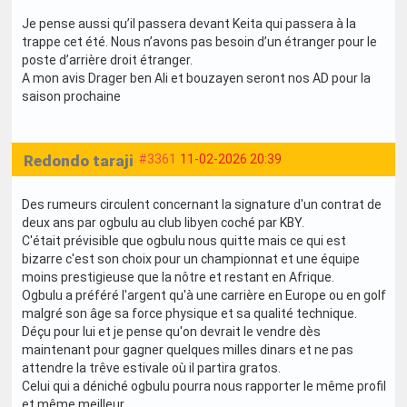
Je pense aussi qu’il passera devant Keita qui passera à la
trappe cet été. Nous n’avons pas besoin d’un étranger pour le
poste d’arrière droit étranger.
A mon avis Drager ben Ali et bouzayen seront nos AD pour la
saison prochaine
Redondo taraji
#3361
11-02-2026 20:39
Des rumeurs circulent concernant la signature d'un contrat de
deux ans par ogbulu au club libyen coché par KBY.
C'était prévisible que ogbulu nous quitte mais ce qui est
bizarre c'est son choix pour un championnat et une équipe
moins prestigieuse que la nôtre et restant en Afrique.
Ogbulu a préféré l'argent qu'à une carrière en Europe ou en golf
malgré son âge sa force physique et sa qualité technique.
Déçu pour lui et je pense qu'on devrait le vendre dès
maintenant pour gagner quelques milles dinars et ne pas
attendre la trêve estivale où il partira gratos.
Celui qui a déniché ogbulu pourra nous rapporter le même profil
et même meilleur.