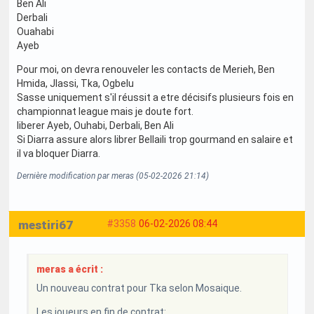
Ben Ali
Derbali
Ouahabi
Ayeb
Pour moi, on devra renouveler les contacts de Merieh, Ben
Hmida, Jlassi, Tka, Ogbelu
Sasse uniquement s'il réussit a etre décisifs plusieurs fois en
championnat league mais je doute fort.
liberer Ayeb, Ouhabi, Derbali, Ben Ali
Si Diarra assure alors librer Bellaili trop gourmand en salaire et
il va bloquer Diarra.
Dernière modification par meras (05-02-2026 21:14)
mestiri67
#3358
06-02-2026 08:44
meras a écrit :
Un nouveau contrat pour Tka selon Mosaique.
Les joueurs en fin de contrat: