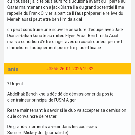
du Youssef j'ai cité plusieurs fois Boulbina avant qu'il parte au
Qatar maintenant on a jack Diarra il a du grand potentiel il me
rappelle du Frank Olivier a part ca il faut préparer le relève du
Merieh aussi peut être ben Hmida axial
on peut construire une nouvelle ossature d'équipe avec Jack
Diarra Rafiaa konate au milieu Elyes Araar Ben hmida Axial
mais à condition d'être diriger avec un coach qui leur permet
d'améliorer tactiquement pour être plus efficace
anis
#3355
26-01-2026 19:32
? Urgent :
Abdelhak Benchikha a décidé de démissionner du poste
d'entraîneur principal de l'USM Alger.
Reste maintenant à savoir si le club va accepter sa démission
ou le convaincre de rester.
De grands moments à venir dans les coulisses.…
Source : Mickey Jnr (journaliste)