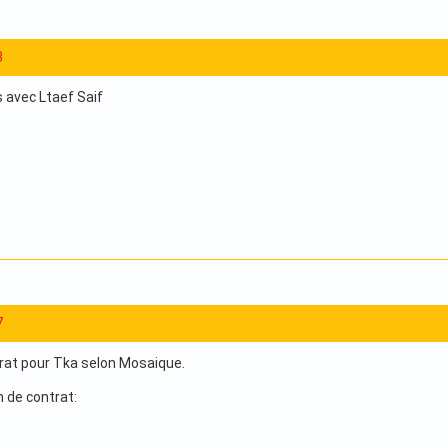
3
 avec Ltaef Saif
7
rat pour Tka selon Mosaique.
n de contrat: