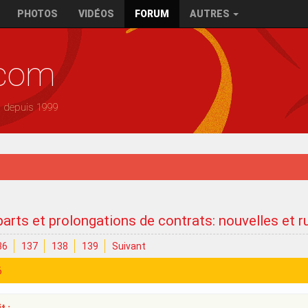
PHOTOS
VIDÉOS
FORUM
AUTRES
.com
— depuis 1999
arts et prolongations de contrats: nouvelles et 
36
137
138
139
Suivant
6