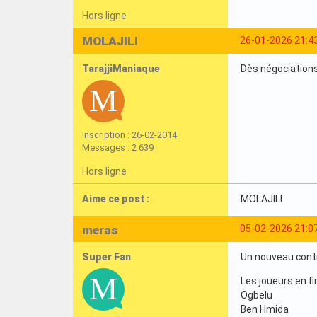
Hors ligne
MOLAJILI
26-01-2026 21:4
TarajjiManiaque
Dès négociations
Inscription : 26-02-2014
Messages : 2 639
Hors ligne
Aime ce post :
MOLAJILI
meras
05-02-2026 21:0
Super Fan
Un nouveau cont
Les joueurs en fi
Ogbelu
Ben Hmida