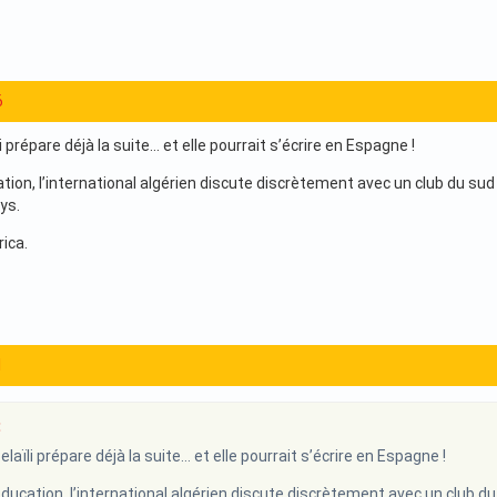
6
i prépare déjà la suite… et elle pourrait s’écrire en Espagne !
tion, l’international algérien discute discrètement avec un club du sud
ys.
rica.
1
:
laïli prépare déjà la suite… et elle pourrait s’écrire en Espagne !
éducation, l’international algérien discute discrètement avec un club du