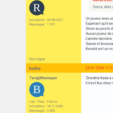
meras a écri
Diarra, aili
Un joueur avec un
Inscription : 03-08-2021
Espérant qu'il s
Messages : 1 767
Sinon au poste de 
Aucun joueur de no
L'année dernière
Sasse et koussay
Konaté est un vra
Hors ligne
balha
23-01-2026 11:3
TarajjiManiaque
Zinedine Kada a 
Il n'est llus chez
Lieu : Paris - France
Inscription : 16-11-2002
Messages : 3 585