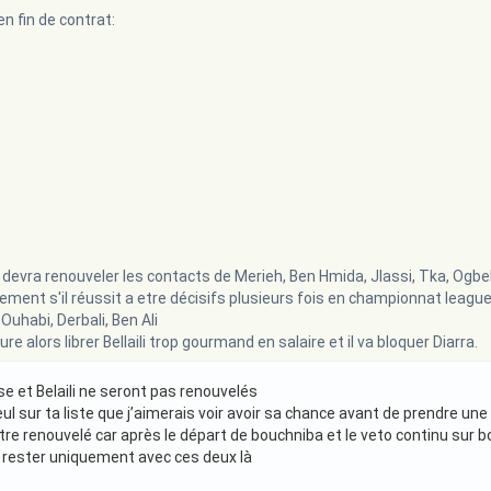
n fin de contrat:
 devra renouveler les contacts de Merieh, Ben Hmida, Jlassi, Tka, Ogbe
ment s'il réussit a etre décisifs plusieurs fois en championnat league
 Ouhabi, Derbali, Ben Ali
ure alors librer Bellaili trop gourmand en salaire et il va bloquer Diarra.
e et Belaili ne seront pas renouvelés
ul sur ta liste que j’aimerais voir avoir sa chance avant de prendre une
être renouvelé car après le départ de bouchniba et le veto continu sur b
 rester uniquement avec ces deux là