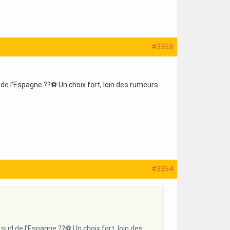
#3353
 de l’Espagne ??⚽ Un choix fort, loin des rumeurs
#3354
 sud de l’Espagne ??⚽ Un choix fort, loin des