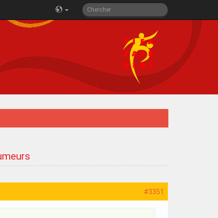
rumeurs
#3351