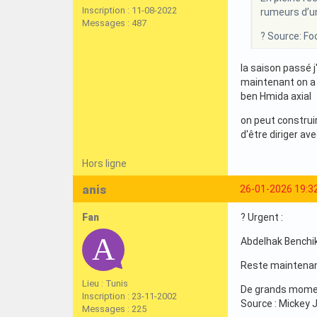
Inscription : 11-08-2022
rumeurs d’un
Messages : 487
? Source: Foo
la saison passé j
maintenant on a j
ben Hmida axia
on peut construi
d'être diriger av
Hors ligne
anis
26-01-2026 19:3
Fan
? Urgent :
Abdelhak Benchik
Reste maintenant 
Lieu : Tunis
De grands moment
Inscription : 23-11-2002
Source : Mickey J
Messages : 225