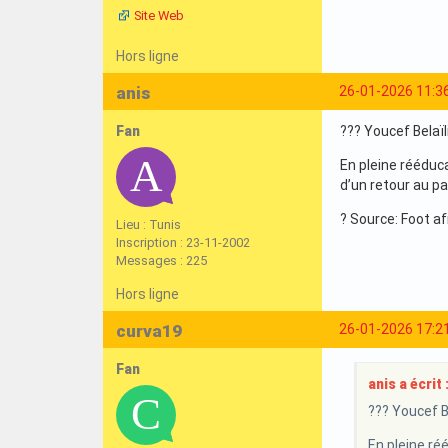
Site Web
Hors ligne
anis
26-01-2026 11:3
Fan
??? Youcef Belaïl
En pleine rééduca
d’un retour au pa
? Source: Foot af
Lieu : Tunis
Inscription : 23-11-2002
Messages : 225
Hors ligne
curva19
26-01-2026 17:2
Fan
anis a écrit 
??? Youcef Be
En pleine ré