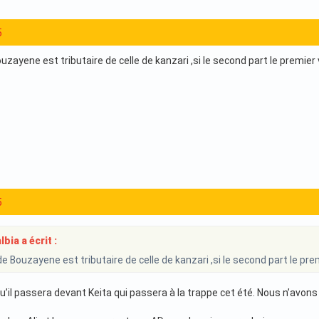
5
ouzayene est tributaire de celle de kanzari ,si le second part le premi
5
bia a écrit :
 de Bouzayene est tributaire de celle de kanzari ,si le second part le p
’il passera devant Keita qui passera à la trappe cet été. Nous n’avons 