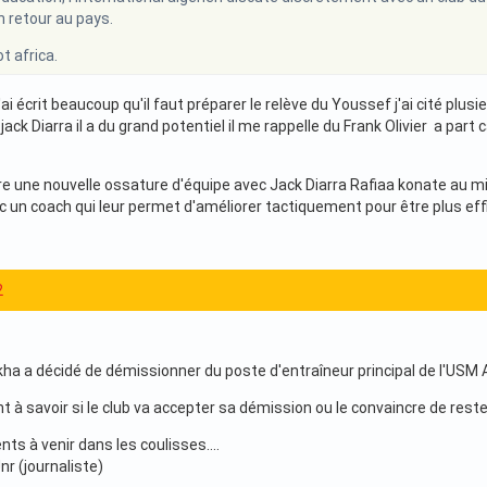
 retour au pays.
t africa.
'ai écrit beaucoup qu'il faut préparer le relève du Youssef j'ai cité plusi
ack Diarra il a du grand potentiel il me rappelle du Frank Olivier a part 
l
re une nouvelle ossature d'équipe avec Jack Diarra Rafiaa konate au mi
ec un coach qui leur permet d'améliorer tactiquement pour être plus ef
2
ha a décidé de démissionner du poste d'entraîneur principal de l'USM A
à savoir si le club va accepter sa démission ou le convaincre de reste
s à venir dans les coulisses.…
nr (journaliste)