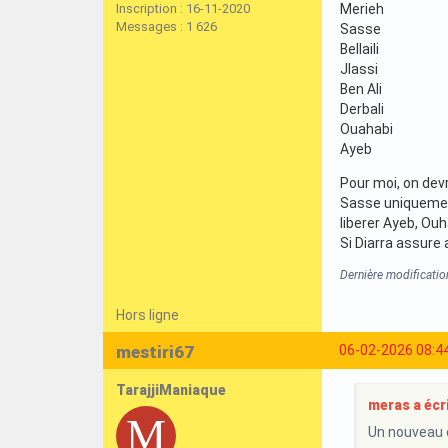
Inscription : 16-11-2020
Merieh
Messages : 1 626
Sasse
Bellaili
Jlassi
Ben Ali
Derbali
Ouahabi
Ayeb
Pour moi, on dev
Sasse uniquement
liberer Ayeb, Ouha
Si Diarra assure a
Dernière modificati
Hors ligne
mestiri67
06-02-2026 08:4
TarajjiManiaque
meras a écri
Un nouveau 