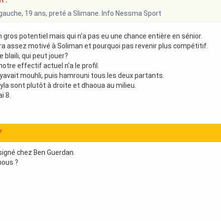
t :
er gauche, 19 ans, preté a Slimane. Info Nessma Sport
 gros potentiel mais qui n'a pas eu une chance entière en sénior.
era assez motivé à Soliman et pourquoi pas revenir plus compétitif.
blaili, qui peut jouer?
tre effectif actuel n'a le profil.
 yavait mouhli, puis hamrouni tous les deux partants.
la sont plutôt à droite et dhaoua au milieu.
i 8.
7
signé chez Ben Guerdan.
 nous ?