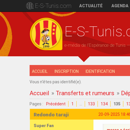
E-S-Tunis.com
ACTUALITÉ
AGENDA
E-S-Tunis
e-média de l'Espérance de Tunis 
ACCUEIL
INSCRIPTION
IDENTIFICATION
Vous n'êtes pas identifié(e).
Accueil
»
Transferts et rumeurs
»
Dép
Pages :
Précédent
1
…
133
134
135
1
Redondo taraji
20-09-2025 18:4
Super Fan