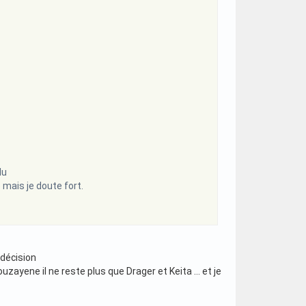
lu
 mais je doute fort.
 décision
ouzayene il ne reste plus que Drager et Keita … et je