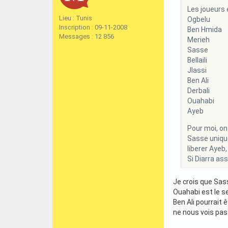
Les joueurs e
Lieu : Tunis
Ogbelu
Inscription : 09-11-2008
Ben Hmida
Messages : 12 856
Merieh
Sasse
Bellaili
Jlassi
Ben Ali
Derbali
Ouahabi
Ayeb
Pour moi, on
Sasse unique
liberer Ayeb,
Si Diarra ass
Je crois que Sass
Ouahabi est le se
Ben Ali pourrait 
ne nous vois pas