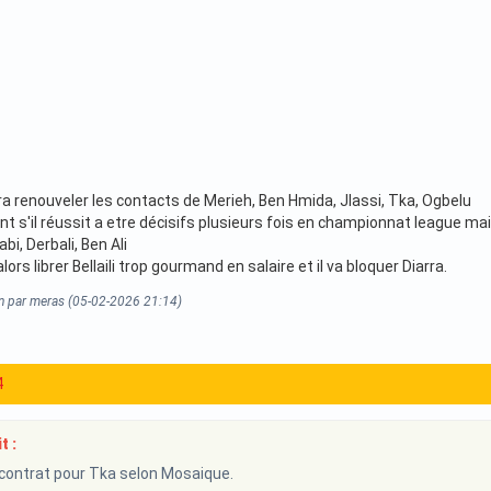
ra renouveler les contacts de Merieh, Ben Hmida, Jlassi, Tka, Ogbelu
 s'il réussit a etre décisifs plusieurs fois en championnat league mais
bi, Derbali, Ben Ali
lors librer Bellaili trop gourmand en salaire et il va bloquer Diarra.
on par meras (05-02-2026 21:14)
4
t :
contrat pour Tka selon Mosaique.