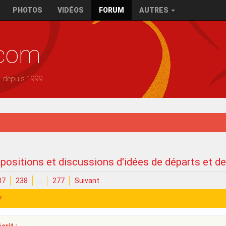
PHOTOS
VIDÉOS
FORUM
AUTRES
.com
— depuis 1999
positions et discussions d'idées de départs et d
37
238
…
277
Suivant
7