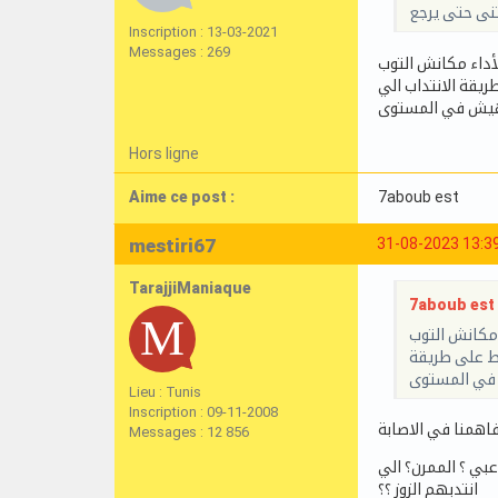
تنى حتى يرجع
Inscription : 13-03-2021
Messages : 269
لأداء مكانش التوب
قة الانتداب الي
هيش في المستوى
Hors ligne
Aime ce post :
7aboub est
mestiri67
31-08-2023 13:3
TarajjiManiaque
7aboub est a
 مكانش التوب
ط على طريقة
ش في المستوى
Lieu : Tunis
Inscription : 09-11-2008
Messages : 12 856
بي ؟ الممرن؟ الي
انتدبهم الزوز ؟؟