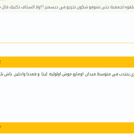
فوه لجمعية حتى نشوفو شكون نخرجو في ديسمبر ؟؟ولا الستاف تكنيك قال م
2
نتدب في متوسط ميدان. اومارو موش اولولية لينا و قعدنا واحلين باش نل
7