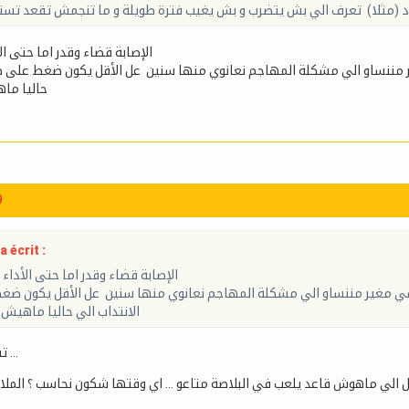
اد (مثلا) تعرف الي بش يتضرب و بش يغيب فترة طويلة و ما تنجمش تقعد تس
الإصابة قضاء وقدر اما حتى ا
ننساو الي مشكلة المهاجم نعانوي منها سنين عل الأقل يكون ضغط على طري
حاليا ما
9
 écrit :
الإصابة قضاء وقدر اما حتى الأداء
ي مغير مننساو الي مشكلة المهاجم نعانوي منها سنين عل الأقل يكون ضغ
الانتداب الي حاليا ماهي
تفاهمنا في الاصابة …
ول الي ماهوش قاعد يلعب في البلاصة متاعو … اي وقتها شكون نحاسب ؟ الملاع