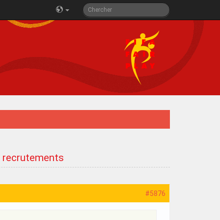
e recrutements
#5876