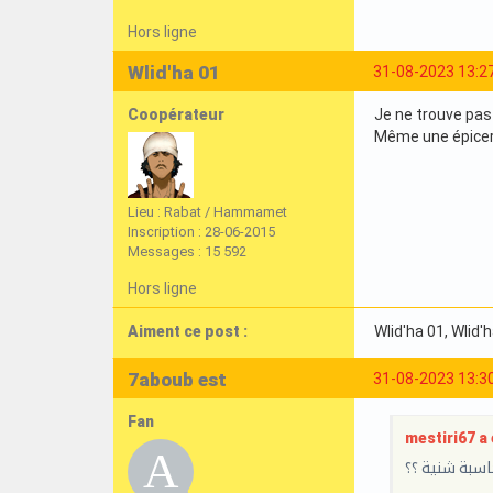
Hors ligne
Wlid'ha 01
31-08-2023 13:2
Coopérateur
Je ne trouve pas l
Même une épiceri
Lieu : Rabat / Hammamet
Inscription : 28-06-2015
Messages : 15 592
Hors ligne
Aiment ce post :
Wlid'ha 01
, Wlid'
7aboub est
31-08-2023 13:3
Fan
mestiri67 a é
سبة شنية ؟؟