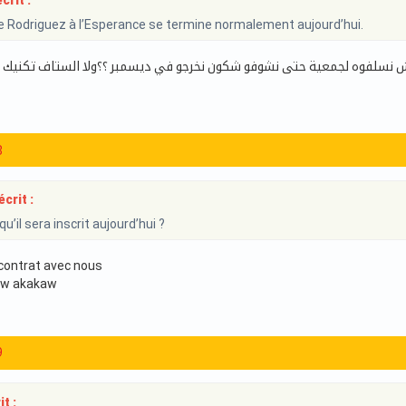
crit :
e Rodriguez à l’Esperance se termine normalement aujourd’hui.
 نسلفوه لجمعية حتى نشوفو شكون نخرجو في ديسمبر ؟؟ولا الستاف تكنيك ق
8
crit :
qu’il sera inscrit aujourd’hui ?
 contrat avec nous
r w akakaw
9
t :