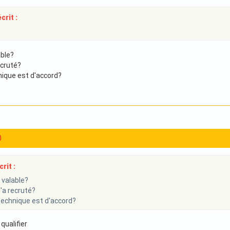
crit :
able?
ecruté?
nique est d'accord?
0
rit :
s valable?
l'a recruté?
 technique est d'accord?
 qualifier