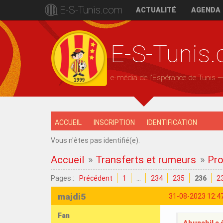
E-S-Tunis.com
ACTUALITÉ
AGENDA
E-S-Tunis
e-média de l'Espérance de Tunis 
ACCUEIL
INSCRIPTION
IDENTIFICATION
Vous n'êtes pas identifié(e).
Accueil
»
Transferts et rumeurs
»
Pro
Pages :
Précédent
1
…
234
235
236
2
majdi5
31-08-2023 12:4
Fan