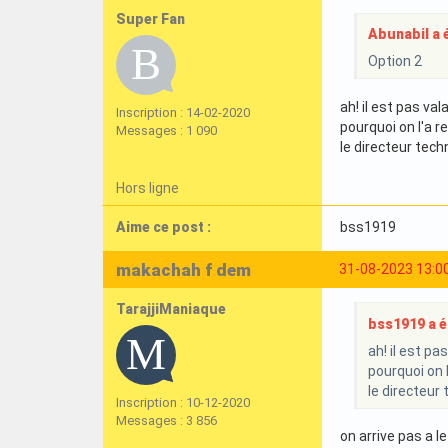
Super Fan
Abunabil a é
Option 2
ah! il est pas val
Inscription : 14-02-2020
pourquoi on l'a r
Messages : 1 090
le directeur tech
Hors ligne
Aime ce post :
bss1919
makachah f dem
31-08-2023 13:0
TarajjiManiaque
bss1919 a éc
ah! il est pa
pourquoi on 
le directeur
Inscription : 10-12-2020
Messages : 3 856
on arrive pas a le