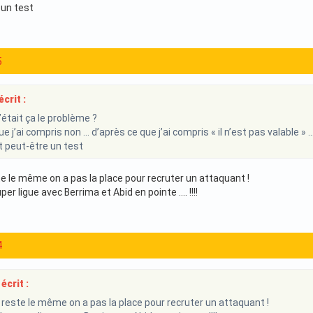
 un test
5
crit :
’était ça le problème ?
ue j’ai compris non … d’après ce que j’ai compris « il n’est pas valable 
it peut-être un test
e le même on a pas la place pour recruter un attaquant !
per ligue avec Berrima et Abid en pointe .... !!!!
4
écrit :
reste le même on a pas la place pour recruter un attaquant !