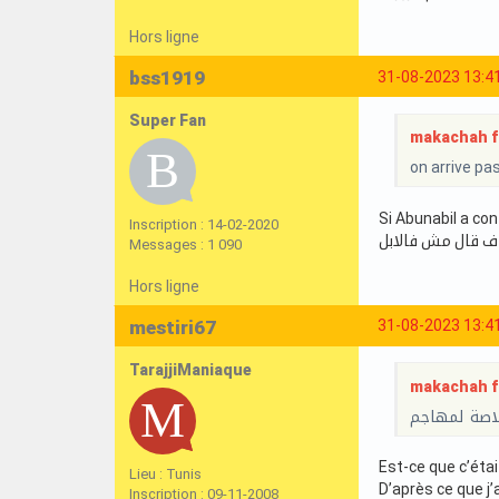
Hors ligne
bss1919
31-08-2023 13:4
Super Fan
makachah f 
on arrive pas 
Si Abunabil a con
Inscription : 14-02-2020
ف قال مش فالابل
Messages : 1 090
Hors ligne
mestiri67
31-08-2023 13:4
TarajjiManiaque
makachah f 
بلاصة لمهاجم
Est-ce que c’étai
Lieu : Tunis
D’après ce que j’
Inscription : 09-11-2008