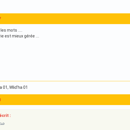
7
es mots .....
e est mieux gérée ....
ha 01
, Wlid'ha 01
0
crit :
محا