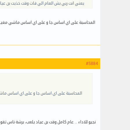
يعني انت ربي بش العام الي فات وقت خذيت بن عي
المحاسبة على اي اساس جا و على اي اساس ماشي مغير م
#5884
المحاسبة على اي اساس جا و على اي اساس ماش
نجيو للاداء … عام كامل وقت بن عياد يلعب، برشة ناس تق