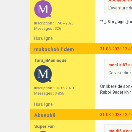
Abunabil a é
L’aventure d
ال موش فالابل؟؟
Inscription : 17-07-2023
Messages : 326
Hors ligne
makachah f dem
31-08-2023 12:4
TarajjiManiaque
mestiri67 a é
Ça veut dire 
On libere de son
Inscription : 10-12-2020
Rabbi i9ader khi
Messages : 3 856
Hors ligne
Abunabil
31-08-2023 12:4
Super Fan
majdi5 a écri