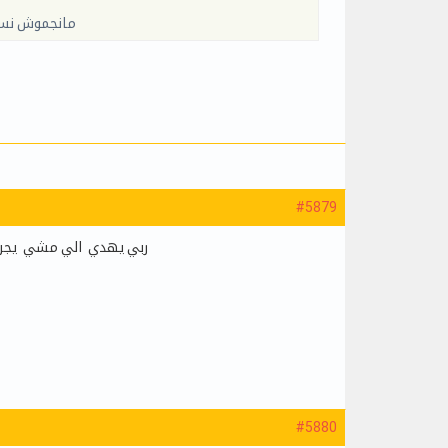
مانجموش نسل
#5879
ربي يهدي الي مشي يجري ي
#5880