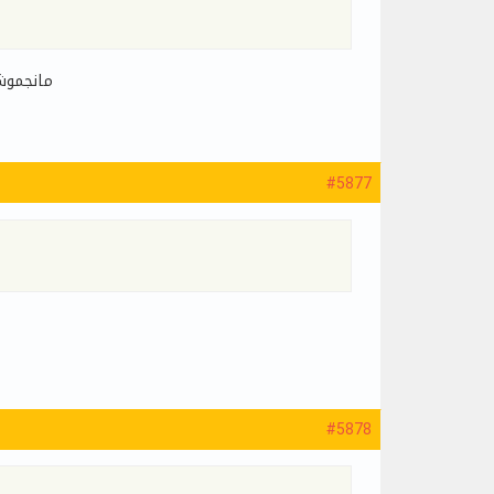
مانجموش
#5877
#5878