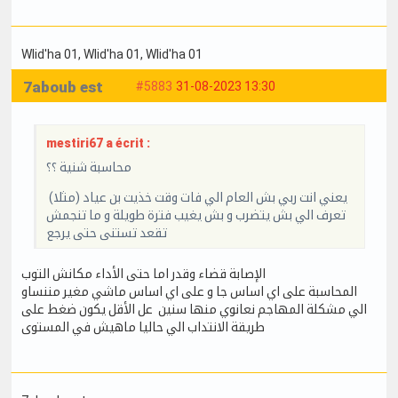
Wlid'ha 01
, Wlid'ha 01
, Wlid'ha 01
7aboub est
#5883
31-08-2023 13:30
mestiri67 a écrit :
محاسبة شنية ؟؟
يعني انت ربي بش العام الي فات وقت خذيت بن عياد (مثلا)
تعرف الي بش يتضرب و بش يغيب فترة طويلة و ما تنجمش
تقعد تستنى حتى يرجع
الإصابة قضاء وقدر اما حتى الأداء مكانش التوب
المحاسبة على اي اساس جا و على اي اساس ماشي مغير مننساو
الي مشكلة المهاجم نعانوي منها سنين عل الأقل يكون ضغط على
طريقة الانتداب الي حاليا ماهيش في المستوى