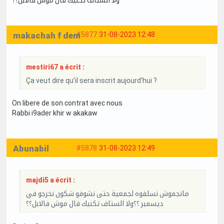
makachah f dem
#5877
31-08-2023 12:48
mestiri67 a écrit :
Ça veut dire qu’il sera inscrit aujourd’hui ?
On libere de son contrat avec nous
Rabbi i9ader khir w akakaw
Abunabil
#5878
31-08-2023 12:49
majdi5 a écrit :
مانجموش نسلفوه لجمعية حتى نشوفو شكون نخرجو في
ديسمبر ؟؟ولا الستاف تكنيك قال موش فالابل؟؟