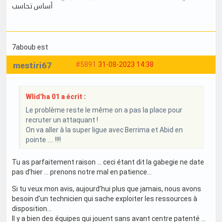
أساس تحاسب
7aboub est
mestiri67
#5891
31-08-2023 14:38
Wlid'ha 01 a écrit :
Le problème reste le même on a pas la place pour
recruter un attaquant !
On va aller à la super ligue avec Berrima et Abid en
pointe .... !!!!
Tu as parfaitement raison … ceci étant dit la gabegie ne date
pas d’hier … prenons notre mal en patience…
Si tu veux mon avis, aujourd’hui plus que jamais, nous avons
besoin d’un technicien qui sache exploiter les ressources à
disposition…
Il y a bien des équipes qui jouent sans avant centre patenté …