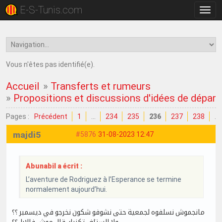
E-S-Tunis.com
Bascu
la
navig
Vous n'êtes pas identifié(e).
Accueil
»
Transferts et rumeurs
»
Propositions et discussions d'idées de dépar
Pages :
Précédent
1
…
234
235
236
237
238
…
majdi5
#5876
31-08-2023 12:47
Abunabil a écrit :
L’aventure de Rodriguez à l’Esperance se termine
normalement aujourd’hui.
مانجموش نسلفوه لجمعية حتى نشوفو شكون نخرجو في ديسمبر ؟؟
ولا الستاف تكنيك قال موش فالابل؟؟