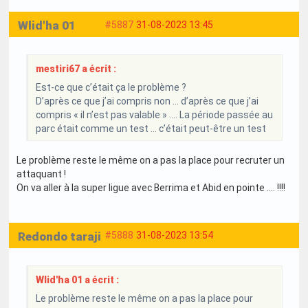
Wlid'ha 01
#5887
31-08-2023 13:45
mestiri67 a écrit :
Est-ce que c’était ça le problème ?
D’après ce que j’ai compris non … d’après ce que j’ai
compris « il n’est pas valable » …. La période passée au
parc était comme un test … c’était peut-être un test
Le problème reste le même on a pas la place pour recruter un
attaquant !
On va aller à la super ligue avec Berrima et Abid en pointe .... !!!!
Redondo taraji
#5888
31-08-2023 13:54
Wlid'ha 01 a écrit :
Le problème reste le même on a pas la place pour