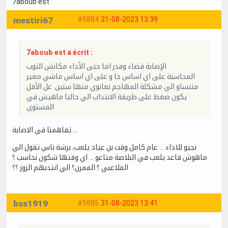
7aboub est
mestiri67
#5884
31-08-2023 13:39
7aboub est a écrit :
الإصابة قضاء وقدر اما حتى الأداء مكانش التوب
المحاسبة على اي اساس جا و على اي اساس ماشي مغير
مننساو الي مشكلة المهاجم نعانوي منها سنين عل الأقل
يكون ضغط على طريقة الانتداب الي حاليا ماهيش في
المستوى
تفاهمنا في الاصابة …
نجيو للاداء … عام كامل وقت بن عياد يلعب، برشة ناس تقول الي
ماهوش قاعد يلعب في البلاصة متاعو … اي وقتها شكون نحاسب ؟
الملاعبي ؟ الممرن؟ الي انتدبهم الزوز ؟؟
bss1919
#5885
31-08-2023 13:41