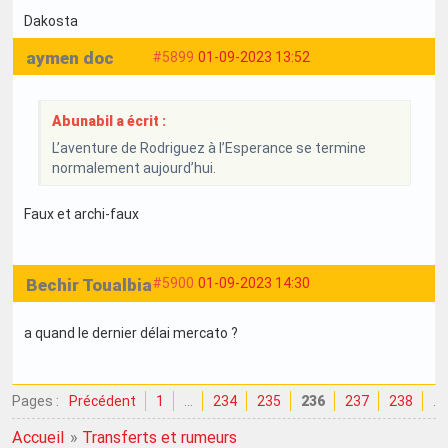
Dakosta
aymen doc
#5899
01-09-2023 13:52
Abunabil a écrit :
L’aventure de Rodriguez à l’Esperance se termine
normalement aujourd’hui.
Faux et archi-faux
Bechir Toualbia
#5900
01-09-2023 14:30
a quand le dernier délai mercato ?
Pages :
Précédent
1
…
234
235
236
237
238
…
Accueil
»
Transferts et rumeurs