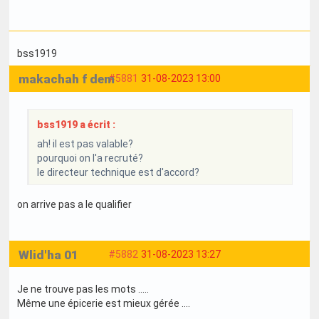
bss1919
makachah f dem
#5881
31-08-2023 13:00
bss1919 a écrit :
ah! il est pas valable?
pourquoi on l'a recruté?
le directeur technique est d'accord?
on arrive pas a le qualifier
Wlid'ha 01
#5882
31-08-2023 13:27
Je ne trouve pas les mots .....
Même une épicerie est mieux gérée ....