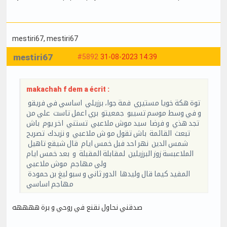
mestiri67
, mestiri67
mestiri67
#5892
31-08-2023 14:39
makachah f dem a écrit :
توة هكة خويا مستيري فمة جوا، برزيلي اساسي في فريقو
و في وسط موسم تسيبو جمعيتو بري اعمل تاست علي من
تجد هذي و فرضا سيد موش ملاعبي تستني اخر يوم باش
تبعث القائمة باش تقول مو ش ملاعبي و نزيدك تصريح
شمس الدين نهر احد فبل خمس ايام قال شيقع تاهيل
الملاعبسة زوز البرزيلين لمقابلة المقبلة و بعد خمس ايام
ولي مهاجم موش ملاعبي
المفيد كيما قال وليدها الدور ثاني و سبو ليغ بن حمودة
مهاجم اساسي
صدقني نحاول نقنع في روحي و برة ههههه