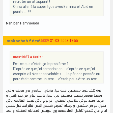
recruter un attaquant !
On va aller à la super ligue avec Berrima et Abid en
pointe .... !!!!
Nsit ben Hammouda
makachah f dem
#5889
31-08-2023 13:55
mestiri67 a écrit :
Est-ce que c’était ça le problème ?
D’après ce que j’ai compris non … d’après ce que j’ai
compris « il n’est pas valable » …. La période passée au
parc était comme un test … c’était peut-être un test
توة هكة خويا مستيري فمة جوا، برزيلي اساسي في فريقو و في
وسط موسم تسيبو جمعيتو بري اعمل تاست علي من تجد هذي و
فرضا سيد موش ملاعبي تستني اخر يوم باش تبعث القائمة باش
تقول مو ش ملاعبي و نزيدك تصريح شمس الدين نهر احد فبل خمس
ايام قال شيقع تاهيل الملاعبسة زوز البرزيلين لمقابلة المقبلة و بعد