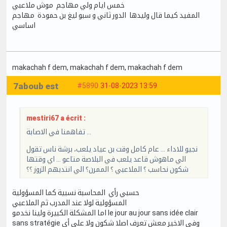
خمس ايام ولي مهاجم موش ملاعبي
المفيد كيما قال وليدها الدور ثاني و سبو ليغ بن حمودة مهاجم
اساسي
makachah f dem
, makachah f dem
, makachah f dem
7aboub est
#5890
31-08-2023 13:59
mestiri67 a écrit :
تفاهمنا في الاصابة …
نجيو للاداء … عام كامل وقت بن عياد يلعب، برشة ناس تقول
الي ماهوش قاعد يلعب في البلاصة متاعو … اي وقتها
شكون نحاسب ؟ الملاعبي ؟ الممرن؟ الي انتدبهم الزوز ؟؟
حسبي رأي المحاسبة نسبية كما المسؤولية
المسؤولية لولا عند المدرب ثم الملاعبي
اما المشكلة الكبيرة ولينا نخدمو le jour au jour sans idée clair
sans stratégie وفي الاخير معش تعرف اصلا شكون ولا على أي