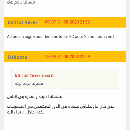
فسرلنا يرحم بوك
ESTist 4ever
#5897
31-08-2023 21:56
Arfaoui a signé pour les zantours FC pour 2 ans… bon vent
Dakosta
#5898
31-08-2023 22:09
ESTist 4ever a écrit :
فسرلنا يرحم بوك
مشكلة ادارية و بقدرة ربي لاباس
حتى كان ماوصلناش قيدناه في الدور التمهيدي،في المجموعات
يكون حاظر ان شاء الله