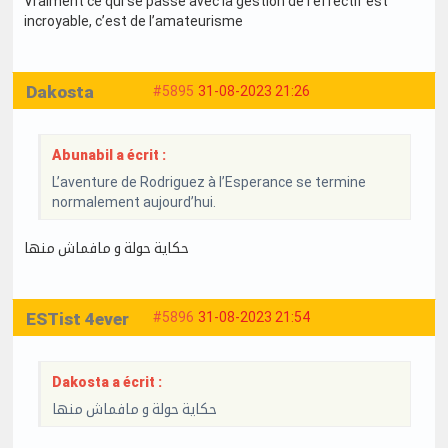
Vraiment ce qui se passe avec la gestion de l’effectif est
incroyable, c’est de l’amateurisme
Dakosta
#5895
31-08-2023 21:26
Abunabil a écrit :
L’aventure de Rodriguez à l’Esperance se termine
normalement aujourd’hui.
حكاية حولة و مافماش منها
ESTist 4ever
#5896
31-08-2023 21:54
Dakosta a écrit :
حكاية حولة و مافماش منها