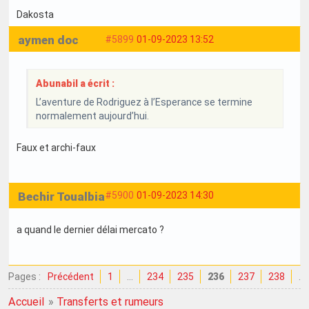
Dakosta
aymen doc
#5899
01-09-2023 13:52
Abunabil a écrit :
L’aventure de Rodriguez à l’Esperance se termine
normalement aujourd’hui.
Faux et archi-faux
Bechir Toualbia
#5900
01-09-2023 14:30
a quand le dernier délai mercato ?
Pages :
Précédent
1
…
234
235
236
237
238
…
Accueil
»
Transferts et rumeurs