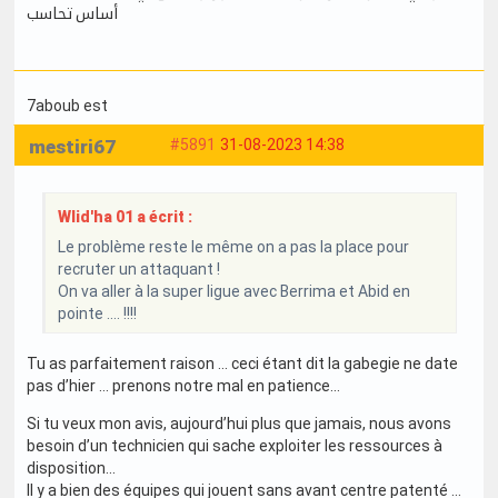
أساس تحاسب
7aboub est
mestiri67
#5891
31-08-2023 14:38
Wlid'ha 01 a écrit :
Le problème reste le même on a pas la place pour
recruter un attaquant !
On va aller à la super ligue avec Berrima et Abid en
pointe .... !!!!
Tu as parfaitement raison … ceci étant dit la gabegie ne date
pas d’hier … prenons notre mal en patience…
Si tu veux mon avis, aujourd’hui plus que jamais, nous avons
besoin d’un technicien qui sache exploiter les ressources à
disposition…
Il y a bien des équipes qui jouent sans avant centre patenté …