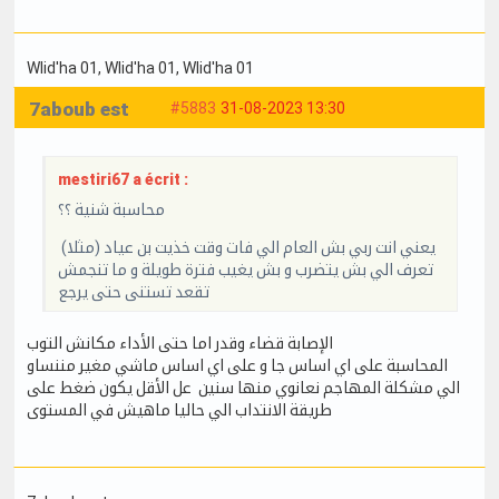
Wlid'ha 01
, Wlid'ha 01
, Wlid'ha 01
7aboub est
#5883
31-08-2023 13:30
mestiri67 a écrit :
محاسبة شنية ؟؟
يعني انت ربي بش العام الي فات وقت خذيت بن عياد (مثلا)
تعرف الي بش يتضرب و بش يغيب فترة طويلة و ما تنجمش
تقعد تستنى حتى يرجع
الإصابة قضاء وقدر اما حتى الأداء مكانش التوب
المحاسبة على اي اساس جا و على اي اساس ماشي مغير مننساو
الي مشكلة المهاجم نعانوي منها سنين عل الأقل يكون ضغط على
طريقة الانتداب الي حاليا ماهيش في المستوى