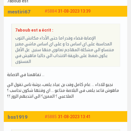
7aboub est
mestiri67
#5884
31-08-2023 13:39
7aboub est a écrit :
الإصابة قضاء وقدر اما حتى الأداء مكانش التوب
المحاسبة على اي اساس جا و على اي اساس ماشي مغير
مننساو الي مشكلة المهاجم نعانوي منها سنين عل الأقل
يكون ضغط على طريقة الانتداب الي حاليا ماهيش في
المستوى
تفاهمنا في الاصابة …
نجيو للاداء … عام كامل وقت بن عياد يلعب، برشة ناس تقول الي
ماهوش قاعد يلعب في البلاصة متاعو … اي وقتها شكون نحاسب ؟
الملاعبي ؟ الممرن؟ الي انتدبهم الزوز ؟؟
bss1919
#5885
31-08-2023 13:41