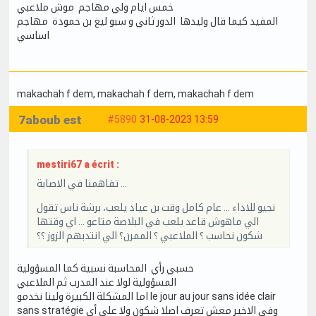
خمس ايام ولي مهاجم موش ملاعبي
المفيد كيما قال وليدها الدور ثاني و سبو ليغ بن حمودة مهاجم
اساسي
makachah f dem
, makachah f dem
, makachah f dem
7aboub est
#5890
31-08-2023 13:59
mestiri67 a écrit :
تفاهمنا في الاصابة …
نجيو للاداء … عام كامل وقت بن عياد يلعب، برشة ناس تقول
الي ماهوش قاعد يلعب في البلاصة متاعو … اي وقتها
شكون نحاسب ؟ الملاعبي ؟ الممرن؟ الي انتدبهم الزوز ؟؟
حسبي رأي المحاسبة نسبية كما المسؤولية
المسؤولية لولا عند المدرب ثم الملاعبي
اما المشكلة الكبيرة ولينا نخدمو le jour au jour sans idée clair
sans stratégie وفي الاخير معش تعرف اصلا شكون ولا على أي