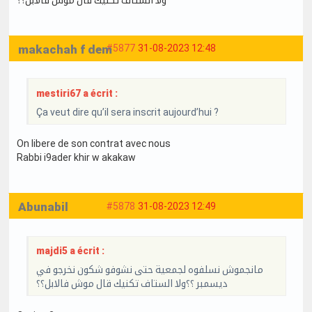
makachah f dem
#5877
31-08-2023 12:48
mestiri67 a écrit :
Ça veut dire qu’il sera inscrit aujourd’hui ?
On libere de son contrat avec nous
Rabbi i9ader khir w akakaw
Abunabil
#5878
31-08-2023 12:49
majdi5 a écrit :
مانجموش نسلفوه لجمعية حتى نشوفو شكون نخرجو في
ديسمبر ؟؟ولا الستاف تكنيك قال موش فالابل؟؟