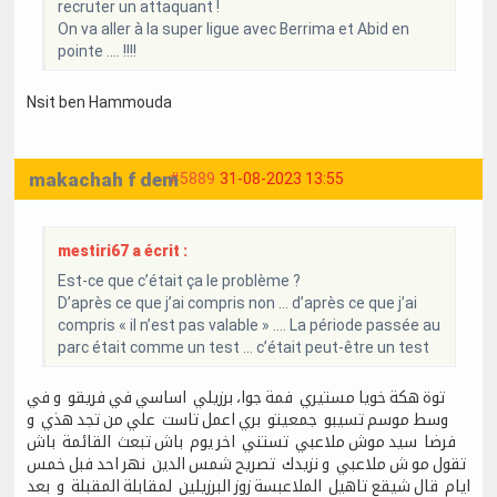
recruter un attaquant !
On va aller à la super ligue avec Berrima et Abid en
pointe .... !!!!
Nsit ben Hammouda
makachah f dem
#5889
31-08-2023 13:55
mestiri67 a écrit :
Est-ce que c’était ça le problème ?
D’après ce que j’ai compris non … d’après ce que j’ai
compris « il n’est pas valable » …. La période passée au
parc était comme un test … c’était peut-être un test
توة هكة خويا مستيري فمة جوا، برزيلي اساسي في فريقو و في
وسط موسم تسيبو جمعيتو بري اعمل تاست علي من تجد هذي و
فرضا سيد موش ملاعبي تستني اخر يوم باش تبعث القائمة باش
تقول مو ش ملاعبي و نزيدك تصريح شمس الدين نهر احد فبل خمس
ايام قال شيقع تاهيل الملاعبسة زوز البرزيلين لمقابلة المقبلة و بعد