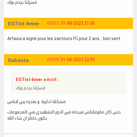
فسرلنا يرحم بوك
ESTist 4ever
#5897
31-08-2023 21:56
Arfaoui a signé pour les zantours FC pour 2 ans… bon vent
Dakosta
#5898
31-08-2023 22:09
ESTist 4ever a écrit :
فسرلنا يرحم بوك
مشكلة ادارية و بقدرة ربي لاباس
حتى كان ماوصلناش قيدناه في الدور التمهيدي،في المجموعات
يكون حاظر ان شاء الله