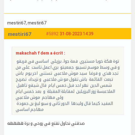
mestiri67
, mestiri67
mestiri67
#5892
31-08-2023 14:39
makachah f dem a écrit :
توة هكة خويا مستيري فمة جوا، برزيلي اساسي في فريقو
و في وسط موسم تسيبو جمعيتو بري اعمل تاست علي من
تجد هذي و فرضا سيد موش ملاعبي تستني اخر يوم باش
تبعث القائمة باش تقول مو ش ملاعبي و نزيدك تصريح
شمس الدين نهر احد فبل خمس ايام قال شيقع تاهيل
الملاعبسة زوز البرزيلين لمقابلة المقبلة و بعد خمس ايام
ولي مهاجم موش ملاعبي
المفيد كيما قال وليدها الدور ثاني و سبو ليغ بن حمودة
مهاجم اساسي
صدقني نحاول نقنع في روحي و برة ههههه