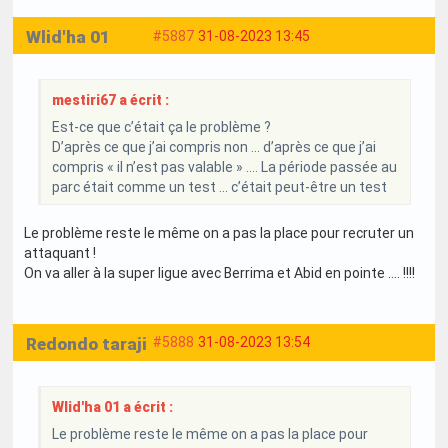
Wlid'ha 01
#5887
31-08-2023 13:45
mestiri67 a écrit :
Est-ce que c’était ça le problème ?
D’après ce que j’ai compris non … d’après ce que j’ai
compris « il n’est pas valable » …. La période passée au
parc était comme un test … c’était peut-être un test
Le problème reste le même on a pas la place pour recruter un
attaquant !
On va aller à la super ligue avec Berrima et Abid en pointe .... !!!!
Redondo taraji
#5888
31-08-2023 13:54
Wlid'ha 01 a écrit :
Le problème reste le même on a pas la place pour