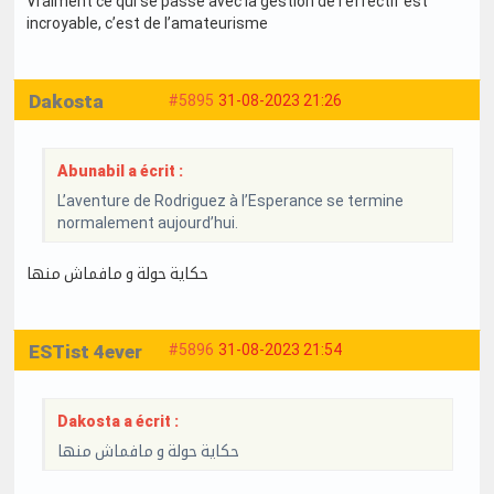
Vraiment ce qui se passe avec la gestion de l’effectif est
incroyable, c’est de l’amateurisme
Dakosta
#5895
31-08-2023 21:26
Abunabil a écrit :
L’aventure de Rodriguez à l’Esperance se termine
normalement aujourd’hui.
حكاية حولة و مافماش منها
ESTist 4ever
#5896
31-08-2023 21:54
Dakosta a écrit :
حكاية حولة و مافماش منها