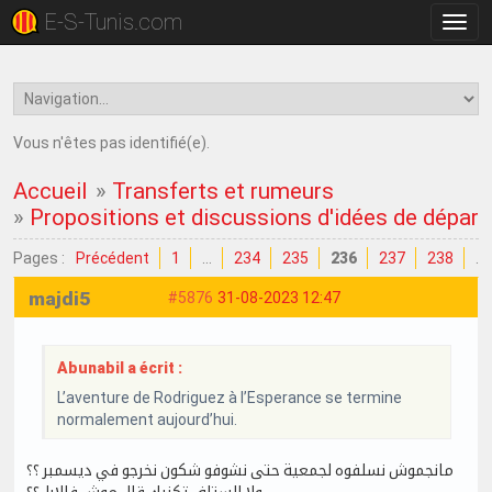
E-S-Tunis.com
Bascu
la
navig
Vous n'êtes pas identifié(e).
Accueil
»
Transferts et rumeurs
»
Propositions et discussions d'idées de dépar
Pages :
Précédent
1
…
234
235
236
237
238
…
majdi5
#5876
31-08-2023 12:47
Abunabil a écrit :
L’aventure de Rodriguez à l’Esperance se termine
normalement aujourd’hui.
مانجموش نسلفوه لجمعية حتى نشوفو شكون نخرجو في ديسمبر ؟؟
ولا الستاف تكنيك قال موش فالابل؟؟