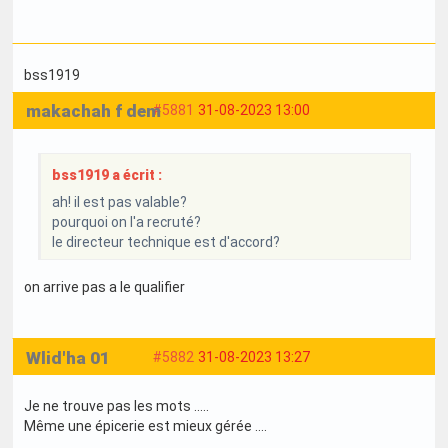
bss1919
makachah f dem
#5881
31-08-2023 13:00
bss1919 a écrit :
ah! il est pas valable?
pourquoi on l'a recruté?
le directeur technique est d'accord?
on arrive pas a le qualifier
Wlid'ha 01
#5882
31-08-2023 13:27
Je ne trouve pas les mots .....
Même une épicerie est mieux gérée ....