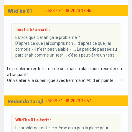
Wlid'ha 01
#5887
31-08-2023 13:45
mestiri67 a écrit :
Est-ce que c’était ça le problème ?
D’après ce que j’ai compris non … d’après ce que j’ai
compris « il n’est pas valable » …. La période passée au
parc était comme un test … c’était peut-être un test
Le problème reste le même on a pas la place pour recruter un
attaquant !
On va aller à la super ligue avec Berrima et Abid en pointe .... !!!!
Redondo taraji
#5888
31-08-2023 13:54
Wlid'ha 01 a écrit :
Le problème reste le même on a pas la place pour