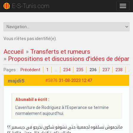
E-S-Tunis.com
Bascu
la
navig
Vous n'êtes pas identifié(e).
Accueil
»
Transferts et rumeurs
»
Propositions et discussions d'idées de dépar
Pages :
Précédent
1
…
234
235
236
237
238
…
majdi5
#5876
31-08-2023 12:47
Abunabil a écrit :
L’aventure de Rodriguez à l’Esperance se termine
normalement aujourd’hui.
مانجموش نسلفوه لجمعية حتى نشوفو شكون نخرجو في ديسمبر ؟؟
ولا الستاف تكنيك قال موش فالابل؟؟