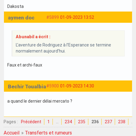
Dakosta
aymen doc
#5899
01-09-2023 13:52
Abunabil a écrit :
L’aventure de Rodriguez à l’Esperance se termine
normalement aujourd’hui.
Faux et archi-faux
Bechir Toualbia
#5900
01-09-2023 14:30
a quand le dernier délai mercato ?
Pages :
Précédent
1
…
234
235
236
237
238
…
Accueil
»
Transferts et rumeurs