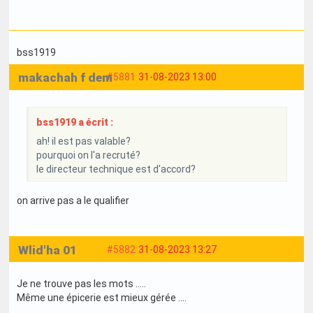
bss1919
makachah f dem
#5881
31-08-2023 13:00
bss1919 a écrit :
ah! il est pas valable?
pourquoi on l'a recruté?
le directeur technique est d'accord?
on arrive pas a le qualifier
Wlid'ha 01
#5882
31-08-2023 13:27
Je ne trouve pas les mots .....
Même une épicerie est mieux gérée ....