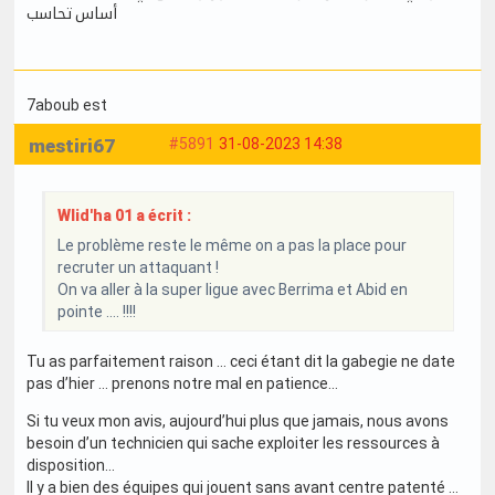
أساس تحاسب
7aboub est
mestiri67
#5891
31-08-2023 14:38
Wlid'ha 01 a écrit :
Le problème reste le même on a pas la place pour
recruter un attaquant !
On va aller à la super ligue avec Berrima et Abid en
pointe .... !!!!
Tu as parfaitement raison … ceci étant dit la gabegie ne date
pas d’hier … prenons notre mal en patience…
Si tu veux mon avis, aujourd’hui plus que jamais, nous avons
besoin d’un technicien qui sache exploiter les ressources à
disposition…
Il y a bien des équipes qui jouent sans avant centre patenté …