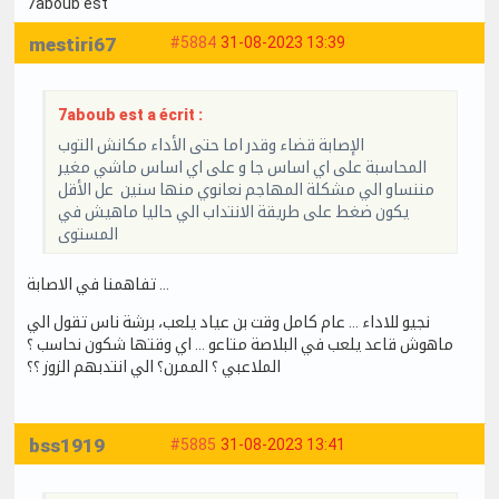
7aboub est
mestiri67
#5884
31-08-2023 13:39
7aboub est a écrit :
الإصابة قضاء وقدر اما حتى الأداء مكانش التوب
المحاسبة على اي اساس جا و على اي اساس ماشي مغير
مننساو الي مشكلة المهاجم نعانوي منها سنين عل الأقل
يكون ضغط على طريقة الانتداب الي حاليا ماهيش في
المستوى
تفاهمنا في الاصابة …
نجيو للاداء … عام كامل وقت بن عياد يلعب، برشة ناس تقول الي
ماهوش قاعد يلعب في البلاصة متاعو … اي وقتها شكون نحاسب ؟
الملاعبي ؟ الممرن؟ الي انتدبهم الزوز ؟؟
bss1919
#5885
31-08-2023 13:41