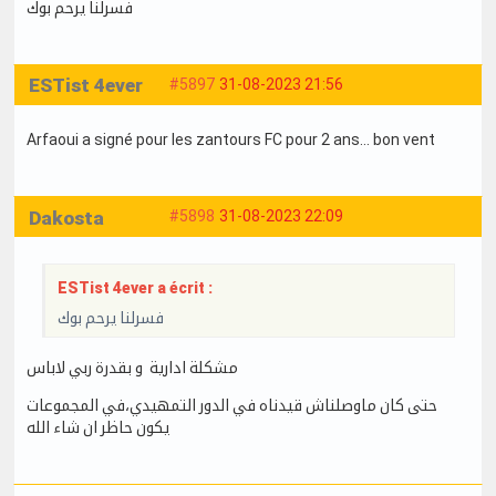
فسرلنا يرحم بوك
ESTist 4ever
#5897
31-08-2023 21:56
Arfaoui a signé pour les zantours FC pour 2 ans… bon vent
Dakosta
#5898
31-08-2023 22:09
ESTist 4ever a écrit :
فسرلنا يرحم بوك
مشكلة ادارية و بقدرة ربي لاباس
حتى كان ماوصلناش قيدناه في الدور التمهيدي،في المجموعات
يكون حاظر ان شاء الله