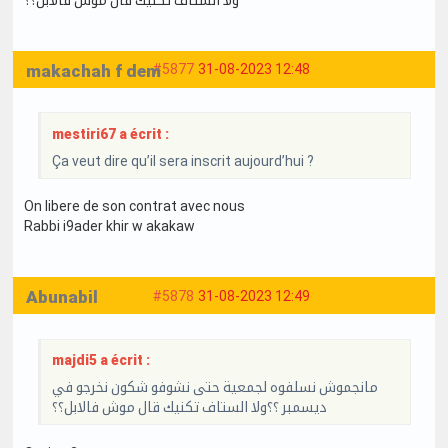
makachah f dem
#5877
31-08-2023 12:48
mestiri67 a écrit :
Ça veut dire qu’il sera inscrit aujourd’hui ?
On libere de son contrat avec nous
Rabbi i9ader khir w akakaw
Abunabil
#5878
31-08-2023 12:49
majdi5 a écrit :
مانجموش نسلفوه لجمعية حتى نشوفو شكون نخرجو في
ديسمبر ؟؟ولا الستاف تكنيك قال موش فالابل؟؟