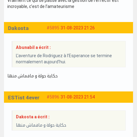
Vraiment ce qui se passe avec la gestion de l’effectif est
incroyable, c’est de l’amateurisme
Dakosta
#5895
31-08-2023 21:26
Abunabil a écrit :
L’aventure de Rodriguez à l’Esperance se termine
normalement aujourd’hui.
حكاية حولة و مافماش منها
ESTist 4ever
#5896
31-08-2023 21:54
Dakosta a écrit :
حكاية حولة و مافماش منها