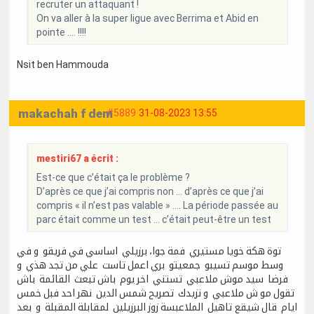
recruter un attaquant !
On va aller à la super ligue avec Berrima et Abid en
pointe .... !!!!
Nsit ben Hammouda
makachah f dem
#5889
31-08-2023 13:55
mestiri67 a écrit :
Est-ce que c’était ça le problème ?
D’après ce que j’ai compris non … d’après ce que j’ai
compris « il n’est pas valable » …. La période passée au
parc était comme un test … c’était peut-être un test
توة هكة خويا مستيري فمة جوا، برزيلي اساسي في فريقو و في
وسط موسم تسيبو جمعيتو بري اعمل تاست علي من تجد هذي و
فرضا سيد موش ملاعبي تستني اخر يوم باش تبعث القائمة باش
تقول مو ش ملاعبي و نزيدك تصريح شمس الدين نهر احد فبل خمس
ايام قال شيقع تاهيل الملاعبسة زوز البرزيلين لمقابلة المقبلة و بعد