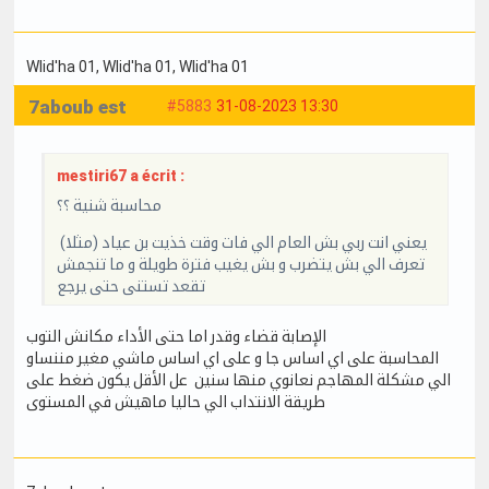
Wlid'ha 01
, Wlid'ha 01
, Wlid'ha 01
7aboub est
#5883
31-08-2023 13:30
mestiri67 a écrit :
محاسبة شنية ؟؟
يعني انت ربي بش العام الي فات وقت خذيت بن عياد (مثلا)
تعرف الي بش يتضرب و بش يغيب فترة طويلة و ما تنجمش
تقعد تستنى حتى يرجع
الإصابة قضاء وقدر اما حتى الأداء مكانش التوب
المحاسبة على اي اساس جا و على اي اساس ماشي مغير مننساو
الي مشكلة المهاجم نعانوي منها سنين عل الأقل يكون ضغط على
طريقة الانتداب الي حاليا ماهيش في المستوى