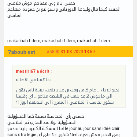
خمس ايام ولي مهاجم موش ملاعبي
المفيد كيما قال وليدها الدور ثاني و سبو ليغ بن حمودة مهاجم
اساسي
makachah f dem
, makachah f dem
, makachah f dem
7aboub est
#5890
31-08-2023 13:59
mestiri67 a écrit :
تفاهمنا في الاصابة …
نجيو للاداء … عام كامل وقت بن عياد يلعب، برشة ناس تقول
الي ماهوش قاعد يلعب في البلاصة متاعو … اي وقتها
شكون نحاسب ؟ الملاعبي ؟ الممرن؟ الي انتدبهم الزوز ؟؟
حسبي رأي المحاسبة نسبية كما المسؤولية
المسؤولية لولا عند المدرب ثم الملاعبي
اما المشكلة الكبيرة ولينا نخدمو le jour au jour sans idée clair
sans stratégie وفي الاخير معش تعرف اصلا شكون ولا على أي