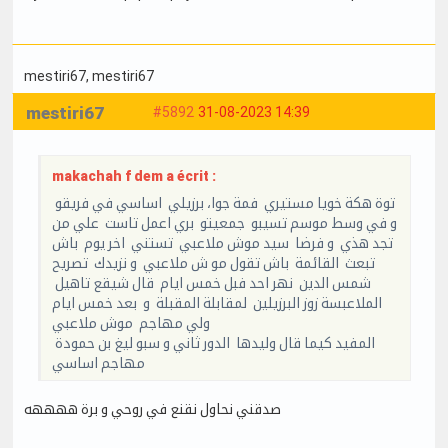
mestiri67
, mestiri67
mestiri67
#5892
31-08-2023 14:39
makachah f dem a écrit :
توة هكة خويا مستيري فمة جوا، برزيلي اساسي في فريقو
و في وسط موسم تسيبو جمعيتو بري اعمل تاست علي من
تجد هذي و فرضا سيد موش ملاعبي تستني اخر يوم باش
تبعث القائمة باش تقول مو ش ملاعبي و نزيدك تصريح
شمس الدين نهر احد فبل خمس ايام قال شيقع تاهيل
الملاعبسة زوز البرزيلين لمقابلة المقبلة و بعد خمس ايام
ولي مهاجم موش ملاعبي
المفيد كيما قال وليدها الدور ثاني و سبو ليغ بن حمودة
مهاجم اساسي
صدقني نحاول نقنع في روحي و برة ههههه