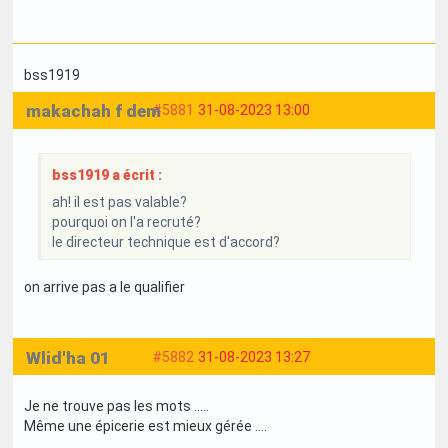
bss1919
makachah f dem
#5881
31-08-2023 13:00
bss1919 a écrit :
ah! il est pas valable?
pourquoi on l'a recruté?
le directeur technique est d'accord?
on arrive pas a le qualifier
Wlid'ha 01
#5882
31-08-2023 13:27
Je ne trouve pas les mots .....
Même une épicerie est mieux gérée ....