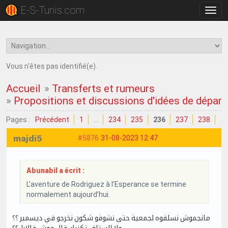
E-S-Tunis.com
Bascu
la
navig
Vous n'êtes pas identifié(e).
Accueil
»
Transferts et rumeurs
»
Propositions et discussions d'idées de dépar
Pages :
Précédent
1
…
234
235
236
237
238
…
majdi5
#5876
31-08-2023 12:47
Abunabil a écrit :
L’aventure de Rodriguez à l’Esperance se termine
normalement aujourd’hui.
مانجموش نسلفوه لجمعية حتى نشوفو شكون نخرجو في ديسمبر ؟؟
ولا الستاف تكنيك قال موش فالابل؟؟