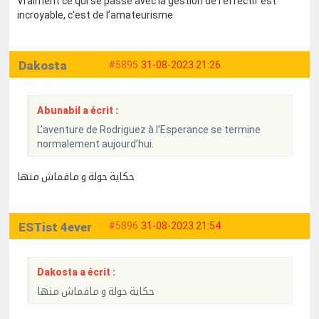
Vraiment ce qui se passe avec la gestion de l’effectif est
incroyable, c’est de l’amateurisme
Dakosta
#5895
31-08-2023 21:26
Abunabil a écrit :
L’aventure de Rodriguez à l’Esperance se termine
normalement aujourd’hui.
حكاية حولة و مافماش منها
ESTist 4ever
#5896
31-08-2023 21:54
Dakosta a écrit :
حكاية حولة و مافماش منها