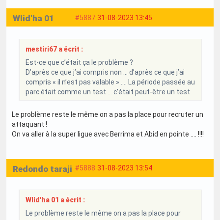
Wlid'ha 01
#5887
31-08-2023 13:45
mestiri67 a écrit :
Est-ce que c’était ça le problème ?
D’après ce que j’ai compris non … d’après ce que j’ai
compris « il n’est pas valable » …. La période passée au
parc était comme un test … c’était peut-être un test
Le problème reste le même on a pas la place pour recruter un
attaquant !
On va aller à la super ligue avec Berrima et Abid en pointe .... !!!!
Redondo taraji
#5888
31-08-2023 13:54
Wlid'ha 01 a écrit :
Le problème reste le même on a pas la place pour