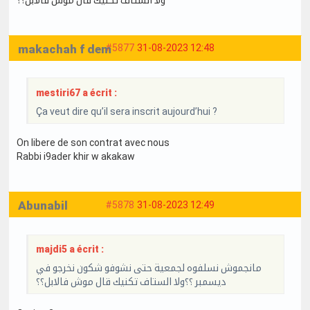
makachah f dem
#5877
31-08-2023 12:48
mestiri67 a écrit :
Ça veut dire qu’il sera inscrit aujourd’hui ?
On libere de son contrat avec nous
Rabbi i9ader khir w akakaw
Abunabil
#5878
31-08-2023 12:49
majdi5 a écrit :
مانجموش نسلفوه لجمعية حتى نشوفو شكون نخرجو في
ديسمبر ؟؟ولا الستاف تكنيك قال موش فالابل؟؟