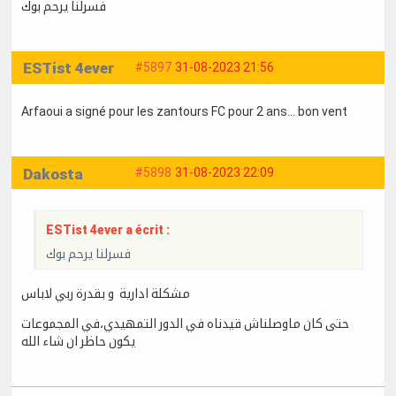
فسرلنا يرحم بوك
ESTist 4ever
#5897
31-08-2023 21:56
Arfaoui a signé pour les zantours FC pour 2 ans… bon vent
Dakosta
#5898
31-08-2023 22:09
ESTist 4ever a écrit :
فسرلنا يرحم بوك
مشكلة ادارية و بقدرة ربي لاباس
حتى كان ماوصلناش قيدناه في الدور التمهيدي،في المجموعات
يكون حاظر ان شاء الله