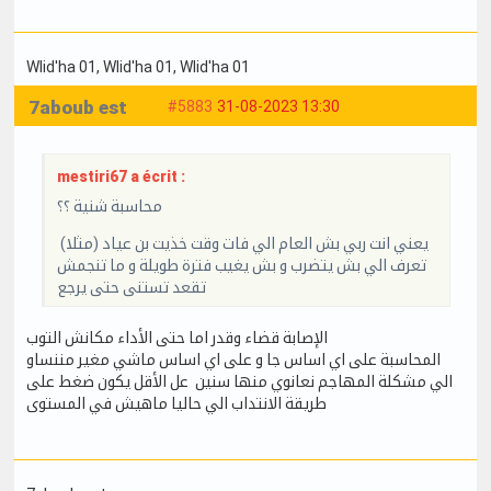
Wlid'ha 01
, Wlid'ha 01
, Wlid'ha 01
7aboub est
#5883
31-08-2023 13:30
mestiri67 a écrit :
محاسبة شنية ؟؟
يعني انت ربي بش العام الي فات وقت خذيت بن عياد (مثلا)
تعرف الي بش يتضرب و بش يغيب فترة طويلة و ما تنجمش
تقعد تستنى حتى يرجع
الإصابة قضاء وقدر اما حتى الأداء مكانش التوب
المحاسبة على اي اساس جا و على اي اساس ماشي مغير مننساو
الي مشكلة المهاجم نعانوي منها سنين عل الأقل يكون ضغط على
طريقة الانتداب الي حاليا ماهيش في المستوى