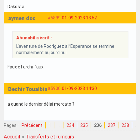
Dakosta
aymen doc
#5899
01-09-2023 13:52
Abunabil a écrit :
L’aventure de Rodriguez à l’Esperance se termine
normalement aujourd’hui.
Faux et archi-faux
Bechir Toualbia
#5900
01-09-2023 14:30
a quand le dernier délai mercato ?
Pages :
Précédent
1
…
234
235
236
237
238
…
Accueil
»
Transferts et rumeurs