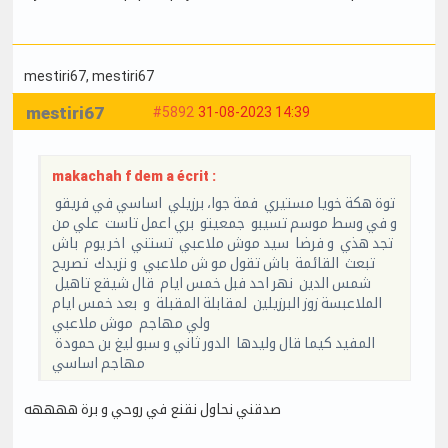
mestiri67
, mestiri67
mestiri67
#5892
31-08-2023 14:39
makachah f dem a écrit :
توة هكة خويا مستيري فمة جوا، برزيلي اساسي في فريقو
و في وسط موسم تسيبو جمعيتو بري اعمل تاست علي من
تجد هذي و فرضا سيد موش ملاعبي تستني اخر يوم باش
تبعث القائمة باش تقول مو ش ملاعبي و نزيدك تصريح
شمس الدين نهر احد فبل خمس ايام قال شيقع تاهيل
الملاعبسة زوز البرزيلين لمقابلة المقبلة و بعد خمس ايام
ولي مهاجم موش ملاعبي
المفيد كيما قال وليدها الدور ثاني و سبو ليغ بن حمودة
مهاجم اساسي
صدقني نحاول نقنع في روحي و برة ههههه