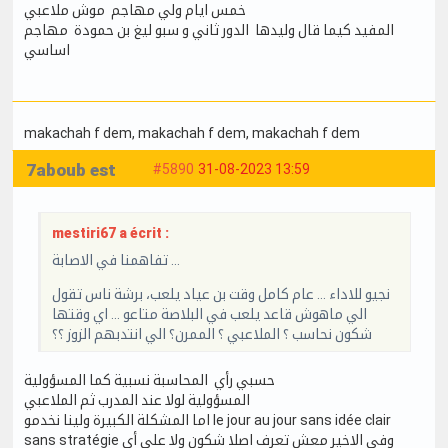
خمس ايام ولي مهاجم موش ملاعبي
المفيد كيما قال وليدها الدور ثاني و سبو ليغ بن حمودة مهاجم
اساسي
makachah f dem
, makachah f dem
, makachah f dem
7aboub est
#5890
31-08-2023 13:59
mestiri67 a écrit :
تفاهمنا في الاصابة …
نجيو للاداء … عام كامل وقت بن عياد يلعب، برشة ناس تقول
الي ماهوش قاعد يلعب في البلاصة متاعو … اي وقتها
شكون نحاسب ؟ الملاعبي ؟ الممرن؟ الي انتدبهم الزوز ؟؟
حسبي رأي المحاسبة نسبية كما المسؤولية
المسؤولية لولا عند المدرب ثم الملاعبي
اما المشكلة الكبيرة ولينا نخدمو le jour au jour sans idée clair
sans stratégie وفي الاخير معش تعرف اصلا شكون ولا على أي