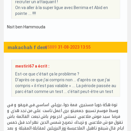
recruter un attaquant !
On va aller à la super ligue avec Berrima et Abid en
pointe .... !!!!
Nsit ben Hammouda
makachah f dem
#5889
31-08-2023 13:55
mestiri67 a écrit :
Est-ce que c’était ça le problème ?
D’après ce que j’ai compris non … d’après ce que j’ai
compris « il n’est pas valable » …. La période passée au
parc était comme un test … c’était peut-être un test
توة هكة خويا مستيري فمة جوا، برزيلي اساسي في فريقو و في
وسط موسم تسيبو جمعيتو بري اعمل تاست علي من تجد هذي و
فرضا سيد موش ملاعبي تستني اخر يوم باش تبعث القائمة باش
تقول مو ش ملاعبي و نزيدك تصريح شمس الدين نهر احد فبل خمس
ايام قال شيقع تاهيل الملاعبسة زوز البرزيلين لمقابلة المقبلة و بعد