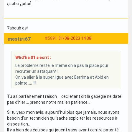
أساس تحاسب
7aboub est
mestiri67
#5891
31-08-2023 14:38
Wlid'ha 01 a écrit :
Le problème reste le même on a pas la place pour
recruter un attaquant !
On va aller à la super ligue avec Berrima et Abid en
pointe .... !!!!
Tu as parfaitement raison … ceci étant dit la gabegie ne date
pas d’hier … prenons notre mal en patience…
Si tu veux mon avis, aujourd’hui plus que jamais, nous avons
besoin d’un technicien qui sache exploiter les ressources à
disposition…
Il y a bien des équipes qui jouent sans avant centre patenté …