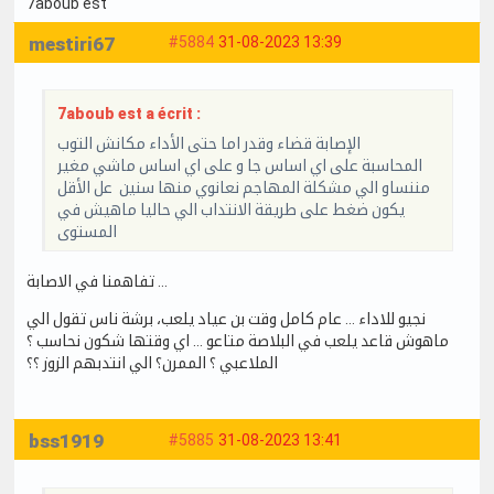
7aboub est
mestiri67
#5884
31-08-2023 13:39
7aboub est a écrit :
الإصابة قضاء وقدر اما حتى الأداء مكانش التوب
المحاسبة على اي اساس جا و على اي اساس ماشي مغير
مننساو الي مشكلة المهاجم نعانوي منها سنين عل الأقل
يكون ضغط على طريقة الانتداب الي حاليا ماهيش في
المستوى
تفاهمنا في الاصابة …
نجيو للاداء … عام كامل وقت بن عياد يلعب، برشة ناس تقول الي
ماهوش قاعد يلعب في البلاصة متاعو … اي وقتها شكون نحاسب ؟
الملاعبي ؟ الممرن؟ الي انتدبهم الزوز ؟؟
bss1919
#5885
31-08-2023 13:41