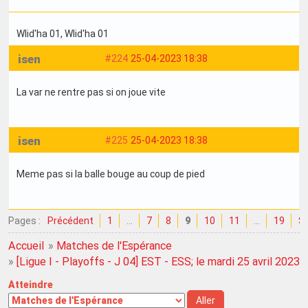
Wlid'ha 01
, Wlid'ha 01
isen
#224
25-04-2023 18:38
La var ne rentre pas si on joue vite
isen
#225
25-04-2023 18:38
Meme pas si la balle bouge au coup de pied
Pages :
Précédent
1
…
7
8
9
10
11
…
19
Su
Accueil
»
Matches de l'Espérance
»
[Ligue I - Playoffs - J 04] EST - ESS; le mardi 25 avril 2023
Atteindre