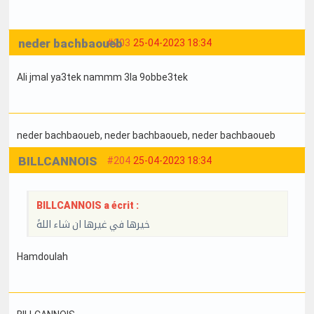
neder bachbaoueb
#203
25-04-2023 18:34
Ali jmal ya3tek nammm 3la 9obbe3tek
neder bachbaoueb
, neder bachbaoueb
, neder bachbaoueb
BILLCANNOIS
#204
25-04-2023 18:34
BILLCANNOIS a écrit :
خيرها في غيرها ان شاء اللهً
Hamdoulah