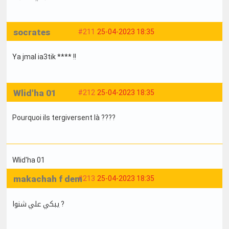
socrates
#211
25-04-2023 18:35
Ya jmal ia3tik **** !!
Wlid'ha 01
#212
25-04-2023 18:35
Pourquoi ils tergiversent là ????
Wlid'ha 01
makachah f dem
#213
25-04-2023 18:35
يبكي علي شنوا ?