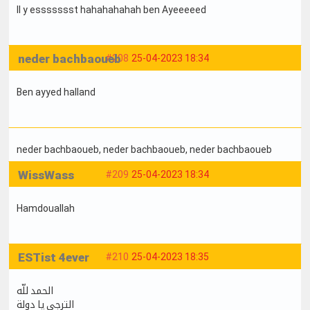
Il y essssssst hahahahahah ben Ayeeeeed
neder bachbaoueb
#208
25-04-2023 18:34
Ben ayyed halland
neder bachbaoueb
, neder bachbaoueb
, neder bachbaoueb
WissWass
#209
25-04-2023 18:34
Hamdouallah
ESTist 4ever
#210
25-04-2023 18:35
الحمد للّه
الترجي يا دولة