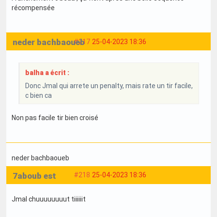
récompensée
neder bachbaoueb
#217
25-04-2023 18:36
balha a écrit :
Donc Jmal qui arrete un penalty, mais rate un tir facile,
c bien ca
Non pas facile tir bien croisé
neder bachbaoueb
7aboub est
#218
25-04-2023 18:36
Jmal chuuuuuuuut tiiiiiit