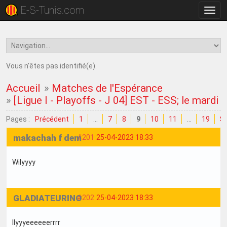
E-S-Tunis.com
Bascu
la
navig
Vous n'êtes pas identifié(e).
Accueil
»
Matches de l'Espérance
»
[Ligue I - Playoffs - J 04] EST - ESS; le mardi 
Pages :
Précédent
1
…
7
8
9
10
11
…
19
Su
makachah f dem
#201
25-04-2023 18:33
Wilyyyy
GLADIATEURINO
#202
25-04-2023 18:33
Ilyyyeeeeeerrrr