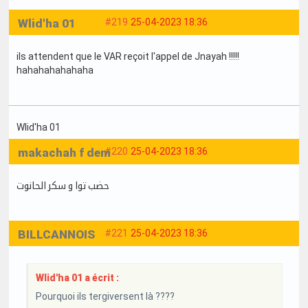
Wlid'ha 01
#219
25-04-2023 18:36
ils attendent que le VAR reçoit l'appel de Jnayah !!!!!
hahahahahahaha
Wlid'ha 01
makachah f dem
#220
25-04-2023 18:36
حضب توا و سكر الحانوت
BILLCANNOIS
#221
25-04-2023 18:36
Wlid'ha 01 a écrit :
Pourquoi ils tergiversent là ????