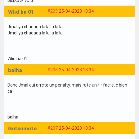
BILLCANNOIS
Wlid'ha 01
#205
25-04-2023 18:34
Jmal ya chaqaqa la la la la la
Jmal ya chaqaqa la la la la la
Wlid'ha 01
balha
#206
25-04-2023 18:34
Donc Jmal qui arrete un penalty, mais rate un tir facile, c bien
ca
balha
Gotsumoto
#207
25-04-2023 18:34