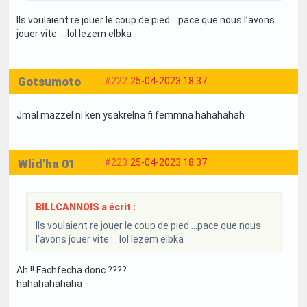
Ils voulaient re jouer le coup de pied …pace que nous l’avons
jouer vite … lol lezem elbka
Gotsumoto
#222
25-04-2023 18:37
Jmal mazzel ni ken ysakrelna fi femmna hahahahah
Wlid'ha 01
#223
25-04-2023 18:37
BILLCANNOIS a écrit :
Ils voulaient re jouer le coup de pied …pace que nous
l’avons jouer vite … lol lezem elbka
Ah !! Fachfecha donc ????
hahahahahaha