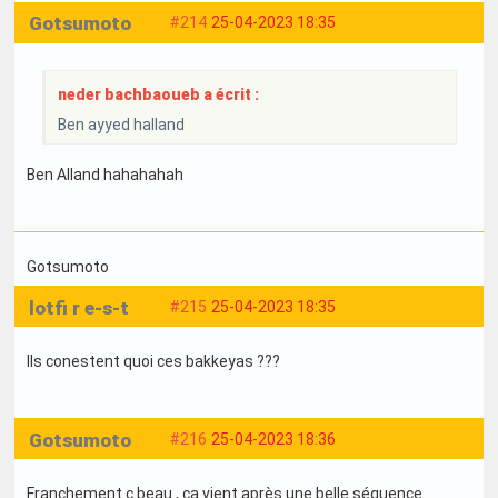
Gotsumoto
#214
25-04-2023 18:35
neder bachbaoueb a écrit :
Ben ayyed halland
Ben Alland hahahahah
Gotsumoto
lotfi r e-s-t
#215
25-04-2023 18:35
Ils conestent quoi ces bakkeyas ???
Gotsumoto
#216
25-04-2023 18:36
Franchement c beau , ça vient après une belle séquence