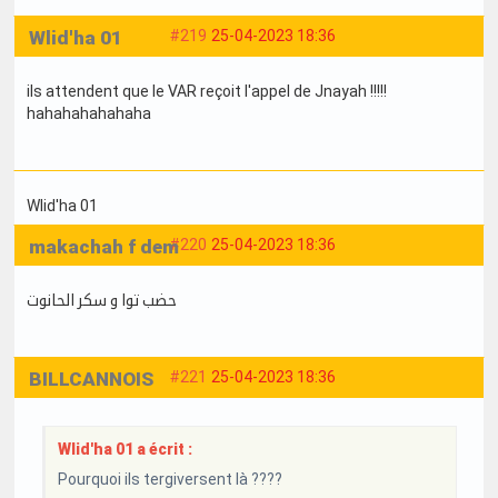
Wlid'ha 01
#219
25-04-2023 18:36
ils attendent que le VAR reçoit l'appel de Jnayah !!!!!
hahahahahahaha
Wlid'ha 01
makachah f dem
#220
25-04-2023 18:36
حضب توا و سكر الحانوت
BILLCANNOIS
#221
25-04-2023 18:36
Wlid'ha 01 a écrit :
Pourquoi ils tergiversent là ????