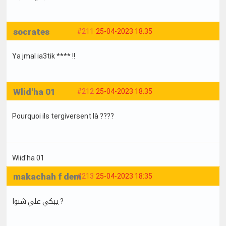
socrates
#211
25-04-2023 18:35
Ya jmal ia3tik **** !!
Wlid'ha 01
#212
25-04-2023 18:35
Pourquoi ils tergiversent là ????
Wlid'ha 01
makachah f dem
#213
25-04-2023 18:35
يبكي علي شنوا ?