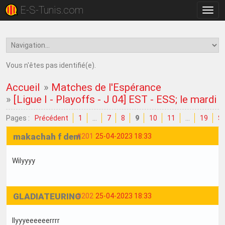
E-S-Tunis.com
Bascu
la
navig
Vous n'êtes pas identifié(e).
Accueil
»
Matches de l'Espérance
»
[Ligue I - Playoffs - J 04] EST - ESS; le mardi 
Pages :
Précédent
1
…
7
8
9
10
11
…
19
Su
makachah f dem
#201
25-04-2023 18:33
Wilyyyy
GLADIATEURINO
#202
25-04-2023 18:33
Ilyyyeeeeeerrrr