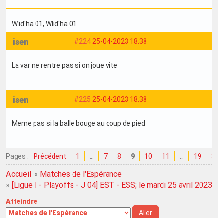
Wlid'ha 01
, Wlid'ha 01
isen
#224
25-04-2023 18:38
La var ne rentre pas si on joue vite
isen
#225
25-04-2023 18:38
Meme pas si la balle bouge au coup de pied
Pages :
Précédent
1
…
7
8
9
10
11
…
19
Su
Accueil
»
Matches de l'Espérance
»
[Ligue I - Playoffs - J 04] EST - ESS; le mardi 25 avril 2023
Atteindre