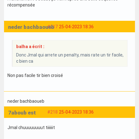
récompensée
neder bachbaoueb
#217
25-04-2023 18:36
balha a écrit :
Donc Jmal qui arrete un penalty, mais rate un tir facile,
c bien ca
Non pas facile tir bien croisé
neder bachbaoueb
7aboub est
#218
25-04-2023 18:36
Jmal chuuuuuuuut tiiiiiit