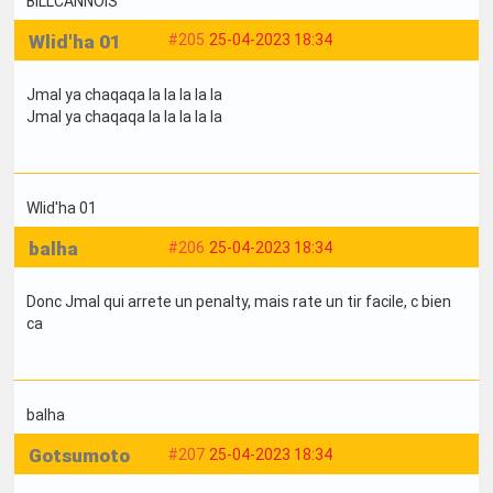
BILLCANNOIS
Wlid'ha 01
#205
25-04-2023 18:34
Jmal ya chaqaqa la la la la la
Jmal ya chaqaqa la la la la la
Wlid'ha 01
balha
#206
25-04-2023 18:34
Donc Jmal qui arrete un penalty, mais rate un tir facile, c bien
ca
balha
Gotsumoto
#207
25-04-2023 18:34