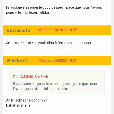
Ils voulaient re jouer le coup de pied …pace que nous l’avons
jouer vite … lol lezem elbka
Gotsumoto
#222
25-04-2023 18:37
Jmal mazzel ni ken ysakrelna fi femmna hahahahah
Wlid'ha 01
#223
25-04-2023 18:37
BILLCANNOIS a écrit :
Ils voulaient re jouer le coup de pied …pace que nous
l’avons jouer vite … lol lezem elbka
Ah !! Fachfecha donc ????
hahahahahaha