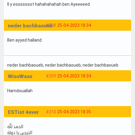
Il y essssssst hahahahahah ben Ayeeeeed
neder bachbaoueb
#208
25-04-2023 18:34
Ben ayyed halland
neder bachbaoueb
, neder bachbaoueb
, neder bachbaoueb
WissWass
#209
25-04-2023 18:34
Hamdouallah
ESTist 4ever
#210
25-04-2023 18:35
الحمد للّه
الترجي يا دولة