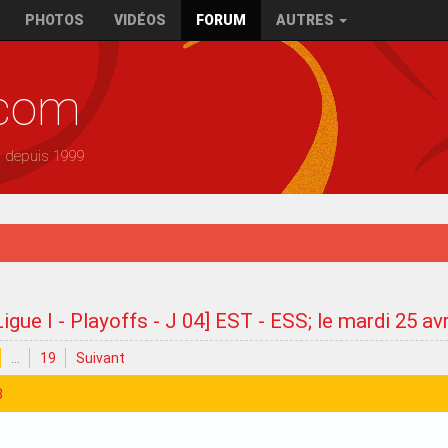
PHOTOS
VIDÉOS
FORUM
AUTRES
.com
— depuis 1999
Ligue I - Playoffs - J 04] EST - ESS; le mardi 25 av
…
19
Suivant
3