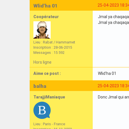
Wlid'ha 01
25-04-2023 18:3
Coopérateur
Jmal ya chaqaqa la
Jmal ya chaqaqa la
Lieu : Rabat / Hammamet
Inscription : 28-06-2015
Messages : 15 592
Hors ligne
Aime ce post :
Wlid'ha 01
balha
25-04-2023 18:3
TarajjiManiaque
Donc Jmal qui arr
Lieu : Paris - France