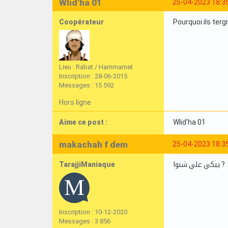
Wlid'ha 01
25-04-2023 18:3
Coopérateur
Pourquoi ils terg
Lieu : Rabat / Hammamet
Inscription : 28-06-2015
Messages : 15 592
Hors ligne
Aime ce post :
Wlid'ha 01
makachah f dem
25-04-2023 18:3
TarajjiManiaque
يبكي علي شنوا ?
Inscription : 10-12-2020
Messages : 3 856