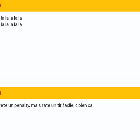
4
 la la la la
 la la la la
4
ete un penalty, mais rate un tir facile, c bien ca