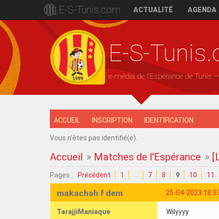
E-S-Tunis.com
ACTUALITÉ
AGENDA
E-S-Tunis
e-média de l'Espérance de Tunis 
ACCUEIL
INSCRIPTION
IDENTIFICATION
Vous n'êtes pas identifié(e).
Accueil
»
Matches de l'Espérance
»
[
Pages :
Précédent
1
…
7
8
9
10
11
makachah f dem
25-04-2023 18:3
TarajjiManiaque
Wilyyyy