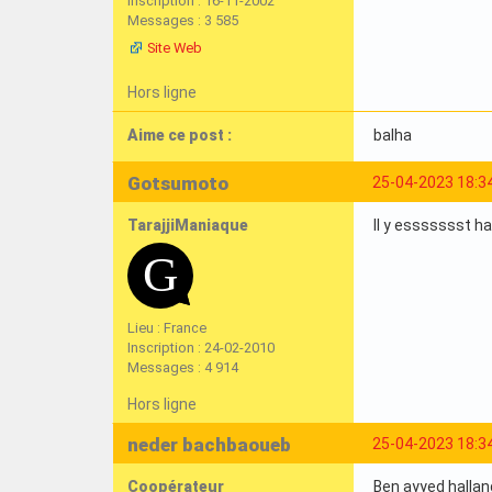
Inscription : 16-11-2002
Messages : 3 585
Site Web
Hors ligne
Aime ce post :
balha
Gotsumoto
25-04-2023 18:3
TarajjiManiaque
Il y essssssst 
Lieu : France
Inscription : 24-02-2010
Messages : 4 914
Hors ligne
neder bachbaoueb
25-04-2023 18:3
Coopérateur
Ben ayyed hallan