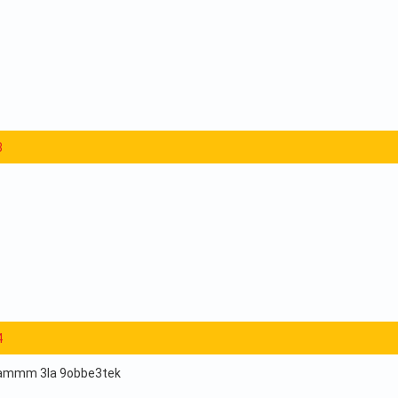
3
4
 nammm 3la 9obbe3tek