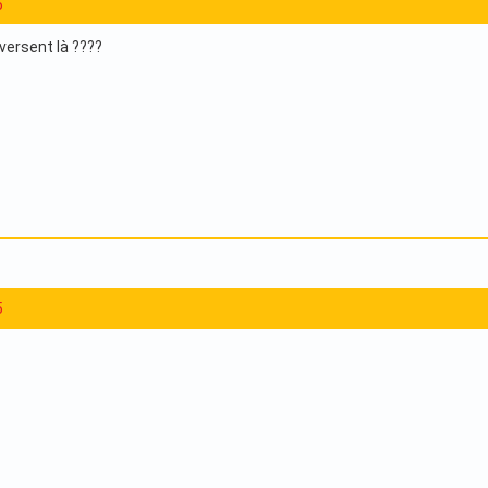
5
iversent là ????
5