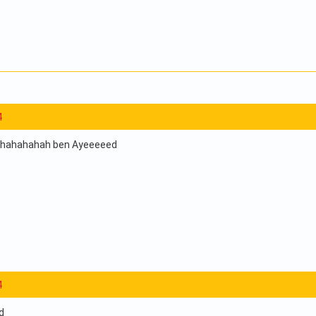
4
hahahahahah ben Ayeeeeed
4
d