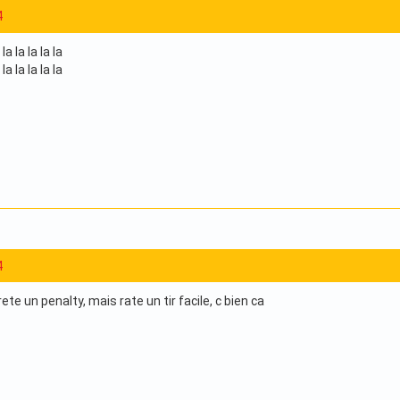
4
 la la la la
 la la la la
4
ete un penalty, mais rate un tir facile, c bien ca