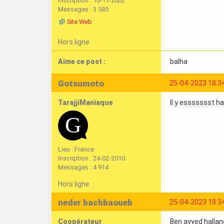
Inscription : 16-11-2002
Messages : 3 585
Site Web
Hors ligne
Aime ce post :
balha
Gotsumoto
25-04-2023 18:3
TarajjiManiaque
Il y essssssst 
Lieu : France
Inscription : 24-02-2010
Messages : 4 914
Hors ligne
neder bachbaoueb
25-04-2023 18:3
Coopérateur
Ben ayyed hallan