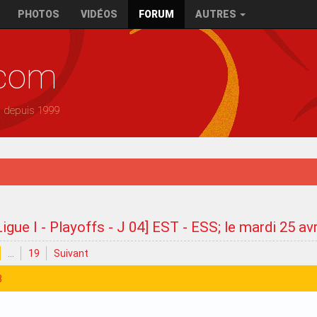
PHOTOS
VIDÉOS
FORUM
AUTRES
.com
— depuis 1999
Ligue I - Playoffs - J 04] EST - ESS; le mardi 25 av
…
19
Suivant
3