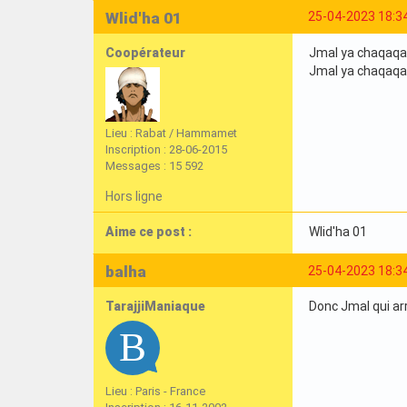
Wlid'ha 01
25-04-2023 18:3
Coopérateur
Jmal ya chaqaqa la
Jmal ya chaqaqa la
Lieu : Rabat / Hammamet
Inscription : 28-06-2015
Messages : 15 592
Hors ligne
Aime ce post :
Wlid'ha 01
balha
25-04-2023 18:3
TarajjiManiaque
Donc Jmal qui arr
Lieu : Paris - France