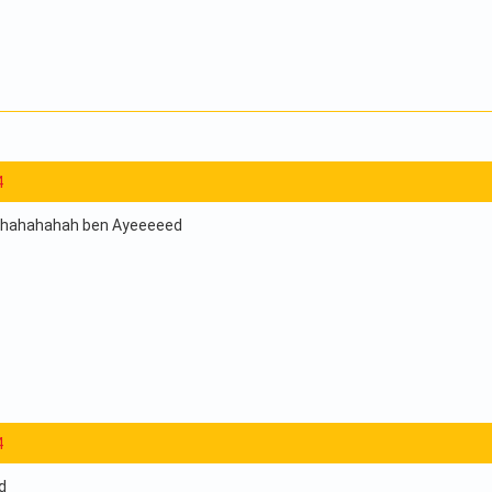
4
hahahahahah ben Ayeeeeed
4
d