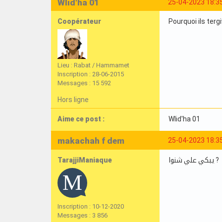
Wlid'ha 01
25-04-2023 18:3
Coopérateur
Pourquoi ils terg
Lieu : Rabat / Hammamet
Inscription : 28-06-2015
Messages : 15 592
Hors ligne
Aime ce post :
Wlid'ha 01
makachah f dem
25-04-2023 18:3
TarajjiManiaque
يبكي علي شنوا ?
Inscription : 10-12-2020
Messages : 3 856