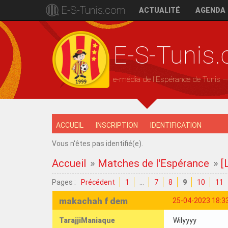
E-S-Tunis.com
ACTUALITÉ
AGENDA
E-S-Tunis
e-média de l'Espérance de Tunis 
ACCUEIL
INSCRIPTION
IDENTIFICATION
Vous n'êtes pas identifié(e).
Accueil
»
Matches de l'Espérance
»
[
Pages :
Précédent
1
…
7
8
9
10
11
makachah f dem
25-04-2023 18:3
TarajjiManiaque
Wilyyyy