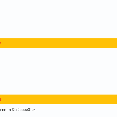
3
4
 nammm 3la 9obbe3tek