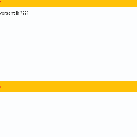
5
iversent là ????
5