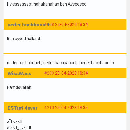
Il y essssssst hahahahahah ben Ayeeeeed
neder bachbaoueb
#208
25-04-2023 18:34
Ben ayyed halland
neder bachbaoueb
, neder bachbaoueb
, neder bachbaoueb
WissWass
#209
25-04-2023 18:34
Hamdouallah
ESTist 4ever
#210
25-04-2023 18:35
الحمد للّه
الترجي يا دولة