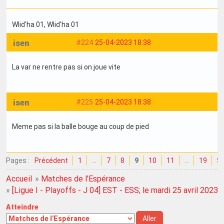
Wlid'ha 01
, Wlid'ha 01
isen
#224
25-04-2023 18:38
La var ne rentre pas si on joue vite
isen
#225
25-04-2023 18:38
Meme pas si la balle bouge au coup de pied
Pages :
Précédent
1
…
7
8
9
10
11
…
19
Su
Accueil
»
Matches de l'Espérance
»
[Ligue I - Playoffs - J 04] EST - ESS; le mardi 25 avril 2023
Atteindre