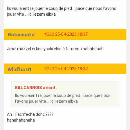
Ils voulaient re jouer le coup de pied …pace que nous l’avons
jouer vite … lol lezem elbka
Gotsumoto
#222
25-04-2023 18:37
Jmal mazzel ni ken ysakrelna fi femmna hahahahah
Wlid'ha 01
#223
25-04-2023 18:37
BILLCANNOIS a écrit :
Ils voulaient re jouer le coup de pied …pace que nous
l’avons jouer vite … lol lezem elbka
Ah !! Fachfecha donc ????
hahahahahaha