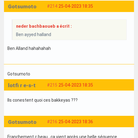
Gotsumoto
#214
25-04-2023 18:35
neder bachbaoueb a écrit :
Ben ayyed halland
Ben Alland hahahahah
Gotsumoto
lotfi r e-s-t
#215
25-04-2023 18:35
Ils conestent quoi ces bakkeyas ???
Gotsumoto
#216
25-04-2023 18:36
Franchement c beau , ça vient après une belle séquence