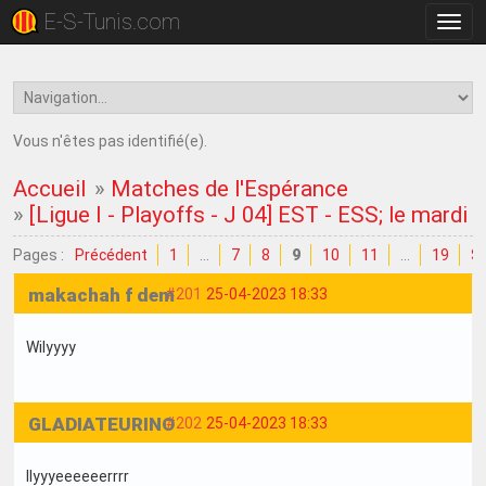
E-S-Tunis.com
Bascu
la
navig
Vous n'êtes pas identifié(e).
Accueil
»
Matches de l'Espérance
»
[Ligue I - Playoffs - J 04] EST - ESS; le mardi 
Pages :
Précédent
1
…
7
8
9
10
11
…
19
Su
makachah f dem
#201
25-04-2023 18:33
Wilyyyy
GLADIATEURINO
#202
25-04-2023 18:33
Ilyyyeeeeeerrrr