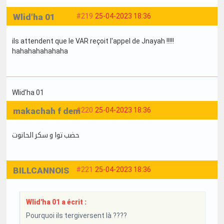
Wlid'ha 01
#219
25-04-2023 18:36
ils attendent que le VAR reçoit l'appel de Jnayah !!!!!
hahahahahahaha
Wlid'ha 01
makachah f dem
#220
25-04-2023 18:36
حضب توا و سكر الحانوت
BILLCANNOIS
#221
25-04-2023 18:36
Wlid'ha 01 a écrit :
Pourquoi ils tergiversent là ????