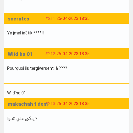
socrates
#211
25-04-2023 18:35
Ya jmal ia3tik **** !!
Wlid'ha 01
#212
25-04-2023 18:35
Pourquoi ils tergiversent là ????
Wlid'ha 01
makachah f dem
#213
25-04-2023 18:35
يبكي علي شنوا ?