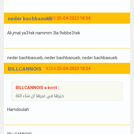
neder bachbaoueb
#203
25-04-2023 18:34
Ali jmal ya3tek nammm 3la 9obbe3tek
neder bachbaoueb
, neder bachbaoueb
, neder bachbaoueb
BILLCANNOIS
#204
25-04-2023 18:34
BILLCANNOIS a écrit :
خيرها في غيرها ان شاء اللهً
Hamdoulah