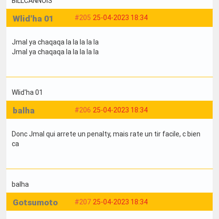
BILLCANNOIS
Wlid'ha 01
#205
25-04-2023 18:34
Jmal ya chaqaqa la la la la la
Jmal ya chaqaqa la la la la la
Wlid'ha 01
balha
#206
25-04-2023 18:34
Donc Jmal qui arrete un penalty, mais rate un tir facile, c bien
ca
balha
Gotsumoto
#207
25-04-2023 18:34