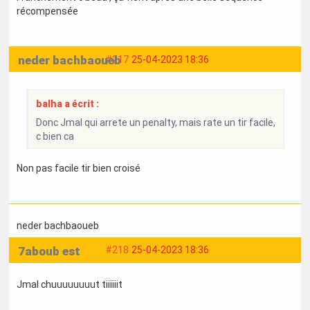
récompensée
neder bachbaoueb
#217
25-04-2023 18:36
balha a écrit :
Donc Jmal qui arrete un penalty, mais rate un tir facile,
c bien ca
Non pas facile tir bien croisé
neder bachbaoueb
7aboub est
#218
25-04-2023 18:36
Jmal chuuuuuuuut tiiiiiit