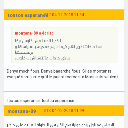
toutou esperance
#17
04-12-2018 11:34
montana-89 a écrit :
يا خويا الدنيا مش فلوس بركا
فما حاجات اخرى اهم كيما تاريخ جمعية، بالماراسها و
بريستيجها
هاذي حاجات ماتتشراش ب فلوس
Denya moch flous. Denya baaarcha flous. Si les montants
evoqué sont juste qu'il le jouent meme sur Mars si ils veulent.
toutou esperance
, toutou esperance
montana-89
#18
04-12-2018 11:49
الاهلي عمناول رتحو جواراتهم الكل في البطولة العربية على خاطر