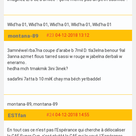
Wlid'ha 01
, Wlid'ha 01
, Wlid'ha 01
, Wlid'ha 01
, Wlid'ha 01
montana-89
#23
04-12-2018 13:12
3amnéwel rba7na coupe d‘arabe b 7mil D. tla3elna benour 9al
3anna azmet flous tarred sassi w rouge w jabelna derbali w
eneramo..
hedha mch tmakmik 3ini 3inek?
sada9ni 7atta b 10 mil€ chay ma béch yetbaddel
montana-89
, montana-89
ESTfan
#24
04-12-2018 14:55
En tout cas ce n'est pas l'Espérance qui cherche à délocaliser
la CAF Super Cup, c'est plutôt la CAF qui le veut. L'Espérance