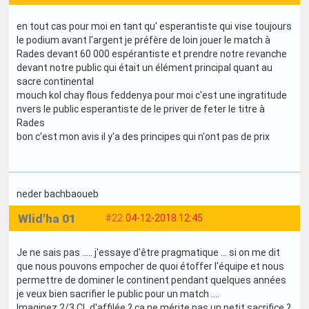
en tout cas pour moi en tant qu' esperantiste qui vise toujours
le podium avant l'argent je préfère de loin jouer le match à
Rades devant 60 000 espérantiste et prendre notre revanche
devant notre public qui était un élément principal quant au
sacre continental
mouch kol chay flous feddenya pour moi c'est une ingratitude
nvers le public esperantiste de le priver de feter le titre à
Rades
bon c'est mon avis il y'a des principes qui n'ont pas de prix
neder bachbaoueb
Wlid'ha 01
#22
04-12-2018 12:45
Je ne sais pas ..... j'essaye d'être pragmatique ... si on me dit
que nous pouvons empocher de quoi étoffer l'équipe et nous
permettre de dominer le continent pendant quelques années
je veux bien sacrifier le public pour un match ....
Imaginez 2/3 CL d'affilée ? ça ne mérite pas un petit sacrifice ?