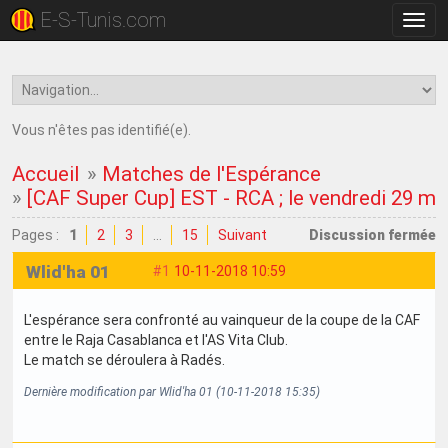
E-S-Tunis.com
Bascu
la
navig
Vous n'êtes pas identifié(e).
Accueil
»
Matches de l'Espérance
»
[CAF Super Cup] EST - RCA ; le vendredi 29 m
Pages :
1
2
3
…
15
Suivant
Discussion fermée
Wlid'ha 01
#1
10-11-2018 10:59
L'espérance sera confronté au vainqueur de la coupe de la CAF
entre le Raja Casablanca et l'AS Vita Club.
Le match se déroulera à Radés.
Dernière modification par Wlid'ha 01 (10-11-2018 15:35)