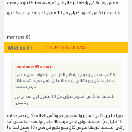
ماتش ربع نهائي رابطة الابطال ناس تعرف شمعناها تاريخ جمعية
بالنسبة ليا كاس السوبر خيرلي من 10 مليون اورو عند بن نور ولا غيرو
montana-89
Wlid'ha 01
#19
04-12-2018 12:03
montana-89 a écrit :
الاهلي عمناول رتحو جواراتهم الكل في البطولة العربية على
خاطر ماتش ربع نهائي رابطة الابطال ناس تعرف شمعناها
تاريخ جمعية
بالنسبة ليا كاس السوبر خيرلي من 10 مليون اورو عند بن نور
ولا غيرو
خويا ما بين كأس السوبر والشمبيوزليغ وكأس العالم (كان تصح حكاية
10 مليارات) الجمعية تولي ادخل قريب 40 مليار توانسة ! سامحني أما
راهي الجمعية لازمها فلوس كان نحبو نهزو كل شيء 10 سنين لقدام !