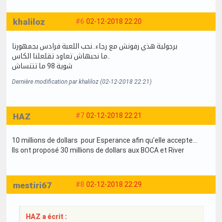
khaliloz
#6
02-12-2018 22:20
برجولية هذي رفونش مع رجاء..نحب اللعبة فرادس بجمهورنا
ما نحبهاش تعاود تقلعلنا الكاس..
شوية 98 ما تتنساش
Dernière modification par khaliloz (02-12-2018 22:21)
HAZ
#7
02-12-2018 22:21
10 millions de dollars pour Esperance afin qu'elle accepte...
Ils ont proposé 30 millions de dollars aux BOCA et River
mestiri67
#8
02-12-2018 22:29
HAZ a écrit :