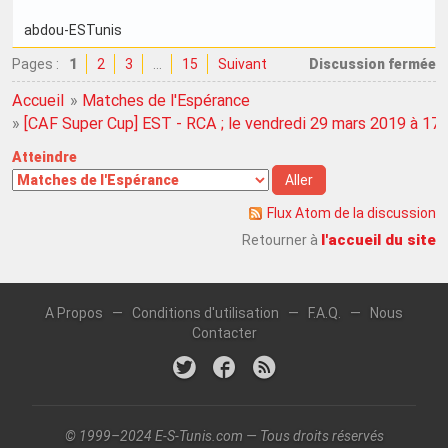
abdou-ESTunis
Pages :
1
2
3
…
15
Suivant
Discussion fermée
Accueil
»
Matches de l'Espérance
»
[CAF Super Cup] EST - RCA ; le vendredi 29 mars 2019 à 17
Atteindre
Flux Atom de la discussion
l'accueil du site
Retourner à
A Propos
—
Conditions d'utilisation
—
F.A.Q.
—
Nous
Contacter
© 1999–2024 E-S-Tunis.com — Tous droits réservés