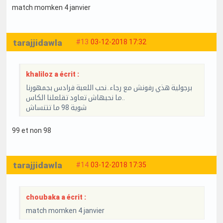
match momken 4 janvier
tarajjidawla
#13
03-12-2018 17:32
khaliloz a écrit :
برجولية هذي رفونش مع رجاء..نحب اللعبة فرادس بجمهورنا
ما نحبهاش تعاود تقلعلنا الكاس..
شوية 98 ما تتنساش
99 et non 98
tarajjidawla
#14
03-12-2018 17:35
choubaka a écrit :
match momken 4 janvier