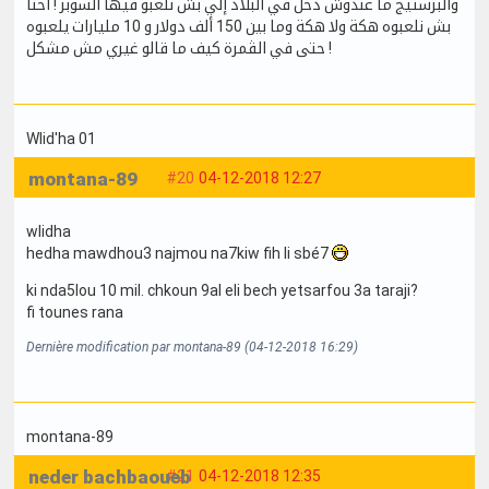
والبرستيج ما عندوش دخل في البلاد إلي بش نلعبو فيها السوبر ! أحنا
بش نلعبوه هكة ولا هكة وما بين 150 ألف دولار و 10 مليارات يلعبوه
حتى في الڨمرة كيف ما قالو غيري مش مشكل !
Wlid'ha 01
montana-89
#20
04-12-2018 12:27
wlidha
hedha mawdhou3 najmou na7kiw fih li sbé7
ki nda5lou 10 mil. chkoun 9al eli bech yetsarfou 3a taraji?
fi tounes rana
Dernière modification par montana-89 (04-12-2018 16:29)
montana-89
neder bachbaoueb
#21
04-12-2018 12:35