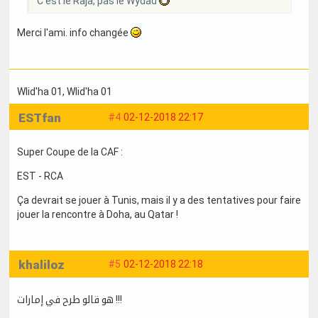
C'est le Raja, pas le Wydad
Merci l'ami. info changée
Wlid'ha 01
, Wlid'ha 01
ESTfan
#4
02-12-2018 22:17
Super Coupe de la CAF :
EST - RCA
Ça devrait se jouer à Tunis, mais il y a des tentatives pour faire
jouer la rencontre à Doha, au Qatar !
khaliloz
#5
02-12-2018 22:18
هو قالو طرح في إمارات !!!