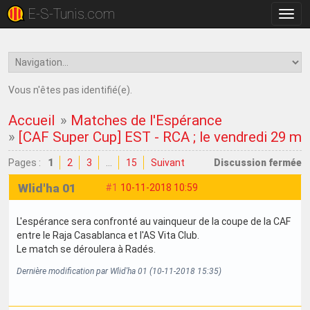
E-S-Tunis.com
Bascu
la
navig
Vous n'êtes pas identifié(e).
Accueil
»
Matches de l'Espérance
»
[CAF Super Cup] EST - RCA ; le vendredi 29 m
Pages :
1
2
3
…
15
Suivant
Discussion fermée
Wlid'ha 01
#1
10-11-2018 10:59
L'espérance sera confronté au vainqueur de la coupe de la CAF
entre le Raja Casablanca et l'AS Vita Club.
Le match se déroulera à Radés.
Dernière modification par Wlid'ha 01 (10-11-2018 15:35)