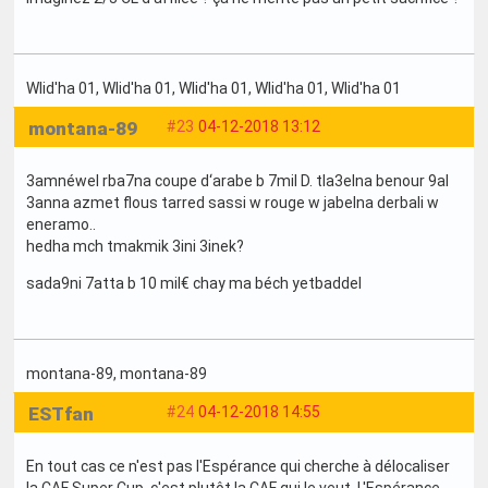
Wlid'ha 01
, Wlid'ha 01
, Wlid'ha 01
, Wlid'ha 01
, Wlid'ha 01
montana-89
#23
04-12-2018 13:12
3amnéwel rba7na coupe d‘arabe b 7mil D. tla3elna benour 9al
3anna azmet flous tarred sassi w rouge w jabelna derbali w
eneramo..
hedha mch tmakmik 3ini 3inek?
sada9ni 7atta b 10 mil€ chay ma béch yetbaddel
montana-89
, montana-89
ESTfan
#24
04-12-2018 14:55
En tout cas ce n'est pas l'Espérance qui cherche à délocaliser
la CAF Super Cup, c'est plutôt la CAF qui le veut. L'Espérance