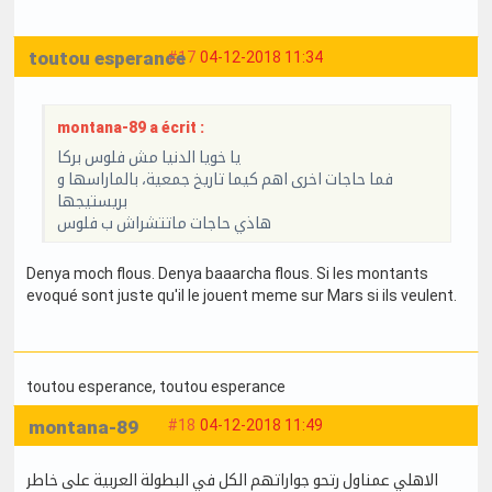
toutou esperance
#17
04-12-2018 11:34
montana-89 a écrit :
يا خويا الدنيا مش فلوس بركا
فما حاجات اخرى اهم كيما تاريخ جمعية، بالماراسها و
بريستيجها
هاذي حاجات ماتتشراش ب فلوس
Denya moch flous. Denya baaarcha flous. Si les montants
evoqué sont juste qu'il le jouent meme sur Mars si ils veulent.
toutou esperance
, toutou esperance
montana-89
#18
04-12-2018 11:49
الاهلي عمناول رتحو جواراتهم الكل في البطولة العربية على خاطر