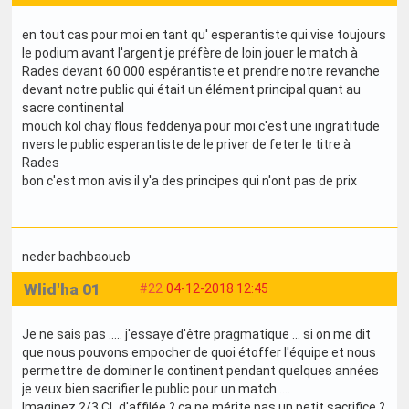
en tout cas pour moi en tant qu' esperantiste qui vise toujours
le podium avant l'argent je préfère de loin jouer le match à
Rades devant 60 000 espérantiste et prendre notre revanche
devant notre public qui était un élément principal quant au
sacre continental
mouch kol chay flous feddenya pour moi c'est une ingratitude
nvers le public esperantiste de le priver de feter le titre à
Rades
bon c'est mon avis il y'a des principes qui n'ont pas de prix
neder bachbaoueb
Wlid'ha 01
#22
04-12-2018 12:45
Je ne sais pas ..... j'essaye d'être pragmatique ... si on me dit
que nous pouvons empocher de quoi étoffer l'équipe et nous
permettre de dominer le continent pendant quelques années
je veux bien sacrifier le public pour un match ....
Imaginez 2/3 CL d'affilée ? ça ne mérite pas un petit sacrifice ?