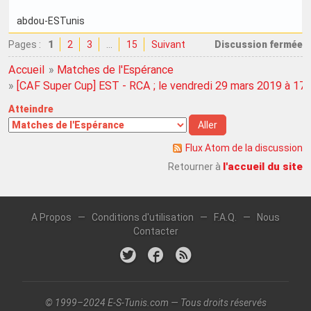
abdou-ESTunis
Pages :
1
2
3
…
15
Suivant
Discussion fermée
Accueil
»
Matches de l'Espérance
»
[CAF Super Cup] EST - RCA ; le vendredi 29 mars 2019 à 17
Atteindre
Flux Atom de la discussion
l'accueil du site
Retourner à
A Propos
—
Conditions d'utilisation
—
F.A.Q.
—
Nous
Contacter
© 1999–2024 E-S-Tunis.com — Tous droits réservés