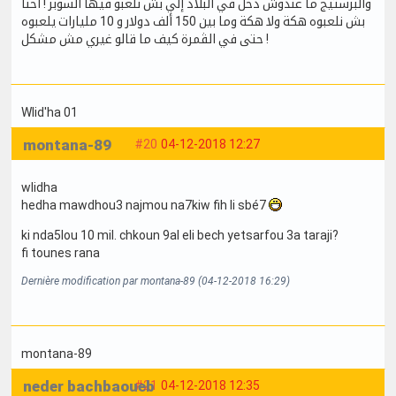
والبرستيج ما عندوش دخل في البلاد إلي بش نلعبو فيها السوبر ! أحنا
بش نلعبوه هكة ولا هكة وما بين 150 ألف دولار و 10 مليارات يلعبوه
حتى في الڨمرة كيف ما قالو غيري مش مشكل !
Wlid'ha 01
montana-89
#20
04-12-2018 12:27
wlidha
hedha mawdhou3 najmou na7kiw fih li sbé7
ki nda5lou 10 mil. chkoun 9al eli bech yetsarfou 3a taraji?
fi tounes rana
Dernière modification par montana-89 (04-12-2018 16:29)
montana-89
neder bachbaoueb
#21
04-12-2018 12:35