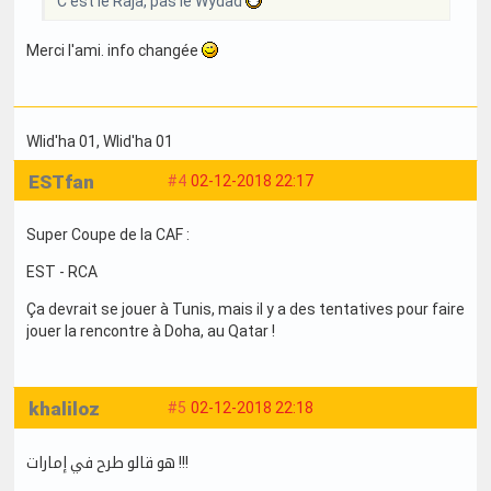
C'est le Raja, pas le Wydad
Merci l'ami. info changée
Wlid'ha 01
, Wlid'ha 01
ESTfan
#4
02-12-2018 22:17
Super Coupe de la CAF :
EST - RCA
Ça devrait se jouer à Tunis, mais il y a des tentatives pour faire
jouer la rencontre à Doha, au Qatar !
khaliloz
#5
02-12-2018 22:18
هو قالو طرح في إمارات !!!