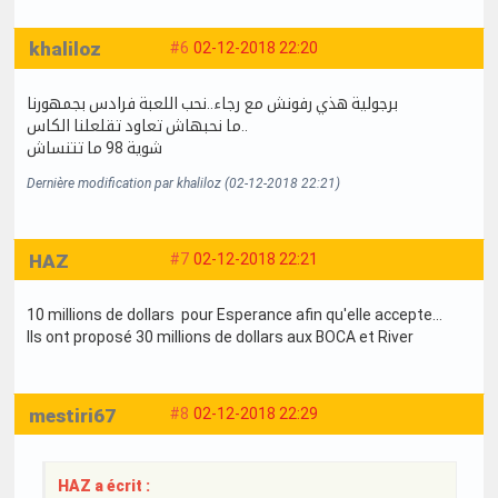
khaliloz
#6
02-12-2018 22:20
برجولية هذي رفونش مع رجاء..نحب اللعبة فرادس بجمهورنا
ما نحبهاش تعاود تقلعلنا الكاس..
شوية 98 ما تتنساش
Dernière modification par khaliloz (02-12-2018 22:21)
HAZ
#7
02-12-2018 22:21
10 millions de dollars pour Esperance afin qu'elle accepte...
Ils ont proposé 30 millions de dollars aux BOCA et River
mestiri67
#8
02-12-2018 22:29
HAZ a écrit :