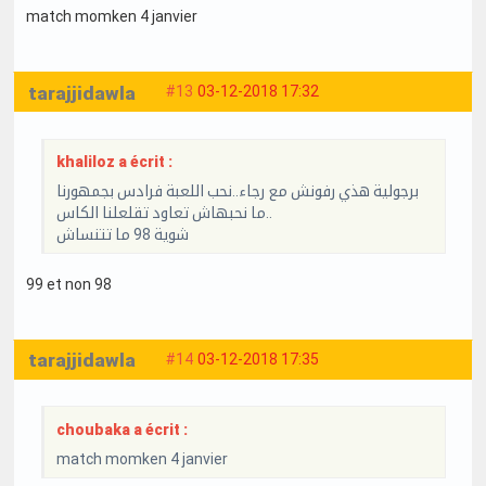
match momken 4 janvier
tarajjidawla
#13
03-12-2018 17:32
khaliloz a écrit :
برجولية هذي رفونش مع رجاء..نحب اللعبة فرادس بجمهورنا
ما نحبهاش تعاود تقلعلنا الكاس..
شوية 98 ما تتنساش
99 et non 98
tarajjidawla
#14
03-12-2018 17:35
choubaka a écrit :
match momken 4 janvier