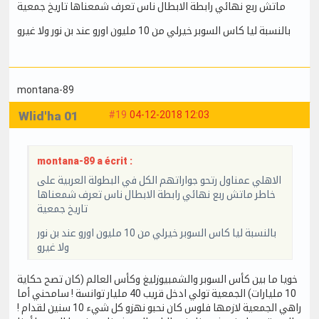
ماتش ربع نهائي رابطة الابطال ناس تعرف شمعناها تاريخ جمعية
بالنسبة ليا كاس السوبر خيرلي من 10 مليون اورو عند بن نور ولا غيرو
montana-89
Wlid'ha 01
#19
04-12-2018 12:03
montana-89 a écrit :
الاهلي عمناول رتحو جواراتهم الكل في البطولة العربية على
خاطر ماتش ربع نهائي رابطة الابطال ناس تعرف شمعناها
تاريخ جمعية
بالنسبة ليا كاس السوبر خيرلي من 10 مليون اورو عند بن نور
ولا غيرو
خويا ما بين كأس السوبر والشمبيوزليغ وكأس العالم (كان تصح حكاية
10 مليارات) الجمعية تولي ادخل قريب 40 مليار توانسة ! سامحني أما
راهي الجمعية لازمها فلوس كان نحبو نهزو كل شيء 10 سنين لقدام !