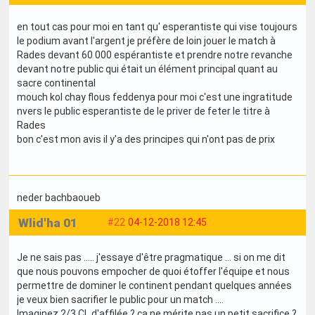
en tout cas pour moi en tant qu' esperantiste qui vise toujours
le podium avant l'argent je préfère de loin jouer le match à
Rades devant 60 000 espérantiste et prendre notre revanche
devant notre public qui était un élément principal quant au
sacre continental
mouch kol chay flous feddenya pour moi c'est une ingratitude
nvers le public esperantiste de le priver de feter le titre à
Rades
bon c'est mon avis il y'a des principes qui n'ont pas de prix
neder bachbaoueb
Wlid'ha 01
#22
04-12-2018 12:45
Je ne sais pas ..... j'essaye d'être pragmatique ... si on me dit
que nous pouvons empocher de quoi étoffer l'équipe et nous
permettre de dominer le continent pendant quelques années
je veux bien sacrifier le public pour un match ....
Imaginez 2/3 CL d'affilée ? ça ne mérite pas un petit sacrifice ?