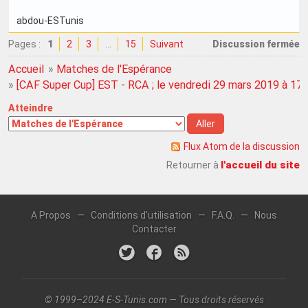
abdou-ESTunis
Pages :
1
2
3
…
15
Suivant
Discussion fermée
Accueil
»
Matches de l'Espérance
»
[CAF Super Cup] EST - RCA ; le vendredi 29 mars 2019 à 17
Atteindre
Flux Atom de la discussion
l'accueil du site
Retourner à
A Propos
—
Conditions d'utilisation
—
F.A.Q.
—
Nous
Contacter
© 1999–2024 E-S-Tunis.com — Tous droits réservés