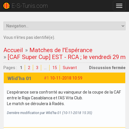
E-S-Tunis.com
Bascu
la
navig
Vous n'êtes pas identifié(e).
Accueil
»
Matches de l'Espérance
»
[CAF Super Cup] EST - RCA ; le vendredi 29 m
Pages :
1
2
3
…
15
Suivant
Discussion fermée
Wlid'ha 01
#1
10-11-2018 10:59
L'espérance sera confronté au vainqueur de la coupe de la CAF
entre le Raja Casablanca et l'AS Vita Club.
Le match se déroulera à Radés.
Dernière modification par Wlid'ha 01 (10-11-2018 15:35)