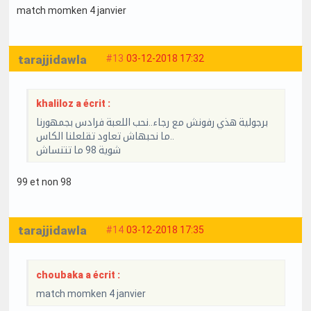
match momken 4 janvier
tarajjidawla
#13
03-12-2018 17:32
khaliloz a écrit :
برجولية هذي رفونش مع رجاء..نحب اللعبة فرادس بجمهورنا
ما نحبهاش تعاود تقلعلنا الكاس..
شوية 98 ما تتنساش
99 et non 98
tarajjidawla
#14
03-12-2018 17:35
choubaka a écrit :
match momken 4 janvier