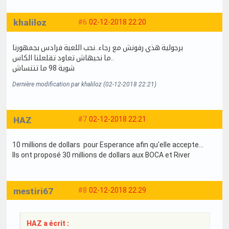
khaliloz
#6
02-12-2018 22:20
برجولية هذي رفونش مع رجاء..نحب اللعبة فرادس بجمهورنا
ما نحبهاش تعاود تقلعلنا الكاس..
شوية 98 ما تتنساش
Dernière modification par khaliloz (02-12-2018 22:21)
HAZ
#7
02-12-2018 22:21
10 millions de dollars pour Esperance afin qu'elle accepte...
Ils ont proposé 30 millions de dollars aux BOCA et River
mestiri67
#8
02-12-2018 22:29
HAZ a écrit :