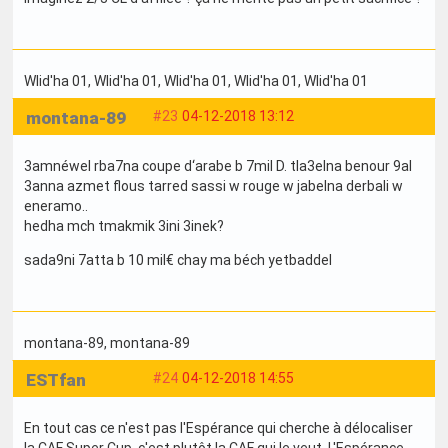
Wlid'ha 01
, Wlid'ha 01
, Wlid'ha 01
, Wlid'ha 01
, Wlid'ha 01
montana-89
#23
04-12-2018 13:12
3amnéwel rba7na coupe d‘arabe b 7mil D. tla3elna benour 9al
3anna azmet flous tarred sassi w rouge w jabelna derbali w
eneramo..
hedha mch tmakmik 3ini 3inek?
sada9ni 7atta b 10 mil€ chay ma béch yetbaddel
montana-89
, montana-89
ESTfan
#24
04-12-2018 14:55
En tout cas ce n'est pas l'Espérance qui cherche à délocaliser
la CAF Super Cup, c'est plutôt la CAF qui le veut. L'Espérance