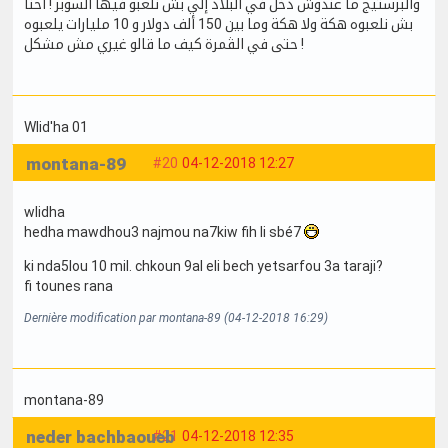
والبرستيج ما عندوش دخل في البلاد إلي بش نلعبو فيها السوبر ! أحنا
بش نلعبوه هكة ولا هكة وما بين 150 ألف دولار و 10 مليارات يلعبوه
حتى في الڨمرة كيف ما قالو غيري مش مشكل !
Wlid'ha 01
montana-89
#20
04-12-2018 12:27
wlidha
hedha mawdhou3 najmou na7kiw fih li sbé7
ki nda5lou 10 mil. chkoun 9al eli bech yetsarfou 3a taraji?
fi tounes rana
Dernière modification par montana-89 (04-12-2018 16:29)
montana-89
neder bachbaoueb
#21
04-12-2018 12:35