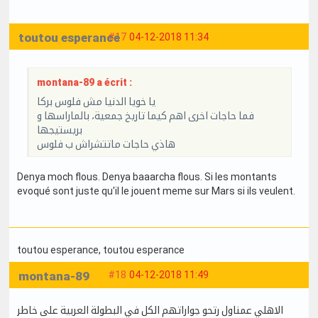
toutou esperance
#17
04-12-2018 11:34
montana-89 a écrit :
يا خويا الدنيا مش فلوس بركا
فما حاجات اخرى اهم كيما تاريخ جمعية، بالماراسها و
بريستيجها
هاذي حاجات ماتتشراش ب فلوس
Denya moch flous. Denya baaarcha flous. Si les montants
evoqué sont juste qu'il le jouent meme sur Mars si ils veulent.
toutou esperance
, toutou esperance
montana-89
#18
04-12-2018 11:49
الاهلي عمناول رتحو جواراتهم الكل في البطولة العربية على خاطر