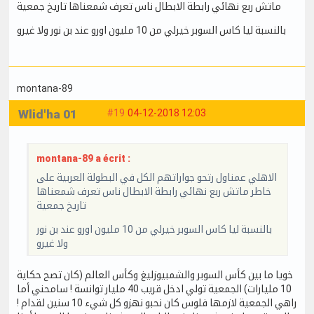
ماتش ربع نهائي رابطة الابطال ناس تعرف شمعناها تاريخ جمعية
بالنسبة ليا كاس السوبر خيرلي من 10 مليون اورو عند بن نور ولا غيرو
montana-89
Wlid'ha 01
#19
04-12-2018 12:03
montana-89 a écrit :
الاهلي عمناول رتحو جواراتهم الكل في البطولة العربية على
خاطر ماتش ربع نهائي رابطة الابطال ناس تعرف شمعناها
تاريخ جمعية
بالنسبة ليا كاس السوبر خيرلي من 10 مليون اورو عند بن نور
ولا غيرو
خويا ما بين كأس السوبر والشمبيوزليغ وكأس العالم (كان تصح حكاية
10 مليارات) الجمعية تولي ادخل قريب 40 مليار توانسة ! سامحني أما
راهي الجمعية لازمها فلوس كان نحبو نهزو كل شيء 10 سنين لقدام !