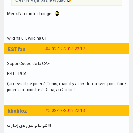
C'est le Raja, pas le Wydad
Merci l'ami. info changée
Wlid'ha 01
, Wlid'ha 01
ESTfan
#4
02-12-2018 22:17
Super Coupe de la CAF :
EST - RCA
Ça devrait se jouer à Tunis, mais il y a des tentatives pour faire
jouer la rencontre à Doha, au Qatar !
khaliloz
#5
02-12-2018 22:18
هو قالو طرح في إمارات !!!