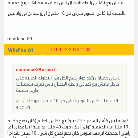
ماتش ربع نهائي رابطة الابطال ناس تعرف شمعناها تاريخ جمعية
بالنسبة ليا كاس السوبر خيرلي من 10 مليون اورو عند بن نور ولا غيرو
montana-89
Wlid'ha 01
#19
04-12-2018 12:03
montana-89 a écrit :
الاهلي عمناول رتحو جواراتهم الكل في البطولة العربية على
خاطر ماتش ربع نهائي رابطة الابطال ناس تعرف شمعناها
تاريخ جمعية
بالنسبة ليا كاس السوبر خيرلي من 10 مليون اورو عند بن نور
ولا غيرو
خويا ما بين كأس السوبر والشمبيوزليغ وكأس العالم (كان تصح حكاية
10 مليارات) الجمعية تولي ادخل قريب 40 مليار توانسة ! سامحني أما
راهي الجمعية لازمها فلوس كان نحبو نهزو كل شيء 10 سنين لقدام !