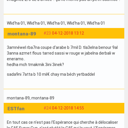
Wlid'ha 01
, Wlid'ha 01
, Wlid'ha 01
, Wlid'ha 01
, Wlid'ha 01
montana-89
#23
04-12-2018 13:12
3amnéwel rba7na coupe d‘arabe b 7mil D. tla3elna benour 9al
3anna azmet flous tarred sassi w rouge w jabelna derbali w
eneramo..
hedha mch tmakmik 3ini 3inek?
sada9ni 7atta b 10 mil€ chay ma béch yetbaddel
montana-89
, montana-89
ESTfan
#24
04-12-2018 14:55
En tout cas ce n'est pas l'Espérance qui cherche à délocaliser
la CAF Super Cup, c'est plutôt la CAF qui le veut. L'Espérance