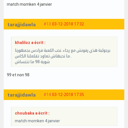
match momken 4 janvier
tarajjidawla
#13
03-12-2018 17:32
khaliloz a écrit :
برجولية هذي رفونش مع رجاء..نحب اللعبة فرادس بجمهورنا
ما نحبهاش تعاود تقلعلنا الكاس..
شوية 98 ما تتنساش
99 et non 98
tarajjidawla
#14
03-12-2018 17:35
choubaka a écrit :
match momken 4 janvier