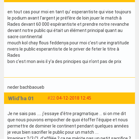
en tout cas pour moi en tant qu' esperantiste qui vise toujours
le podium avant l'argent je préfère de loin jouer le match à
Rades devant 60 000 espérantiste et prendre notre revanche
devant notre public qui était un élément principal quant au
sacre continental
mouch kol chay flous feddenya pour moi c'est une ingratitude
nvers le public esperantiste de le priver de feter le titre à
Rades
bon c'est mon avis il y'a des principes qui n'ont pas de prix
neder bachbaoueb
Wlid'ha 01
#22
04-12-2018 12:45
Je ne sais pas ..... j'essaye d'être pragmatique ... si on me dit
que nous pouvons empocher de quoi étoffer l'équipe et nous
permettre de dominer le continent pendant quelques années
je veux bien sacrifier le public pour un match ....
Imaginez 2/3 CL d'affilée ? ça ne mérite pas un petit sacrifice ?