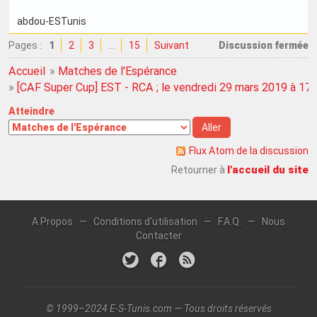
abdou-ESTunis
Pages :
1
2
3
…
15
Suivant
Discussion fermée
Accueil
»
Matches de l'Espérance
»
[CAF Super Cup] EST - RCA ; le vendredi 29 mars 2019 à 17
Atteindre
Flux Atom de la discussion
l'accueil du site
Retourner à
A Propos
—
Conditions d'utilisation
—
F.A.Q.
—
Nous
Contacter
© 1999–2024 E-S-Tunis.com — Tous droits réservés