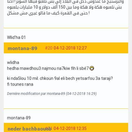
والبرستيج ما عندوش دخل في البلاد إلي بش نلعبو فيها السوبر ! أحنا
بش نلعبوه هكة ولا هكة وما بين 150 ألف دولار و 10 مليارات يلعبوه
حتى في الڨمرة كيف ما قالو غيري مش مشكل !
Wlid'ha 01
montana-89
#20
04-12-2018 12:27
wlidha
hedha mawdhou3 najmou na7kiw fih li sbé7
ki nda5lou 10 mil. chkoun 9al eli bech yetsarfou 3a taraji?
fi tounes rana
Dernière modification par montana-89 (04-12-2018 16:29)
montana-89
neder bachbaoueb
#21
04-12-2018 12:35