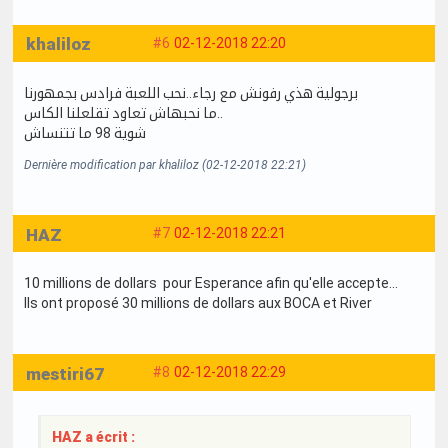
khaliloz
#6
02-12-2018 22:20
برجولية هذي رفونش مع رجاء..نحب اللعبة فرادس بجمهورنا
ما نحبهاش تعاود تقلعلنا الكاس..
شوية 98 ما تتنساش
Dernière modification par khaliloz (02-12-2018 22:21)
HAZ
#7
02-12-2018 22:21
10 millions de dollars pour Esperance afin qu'elle accepte...
Ils ont proposé 30 millions de dollars aux BOCA et River
mestiri67
#8
02-12-2018 22:29
HAZ a écrit :