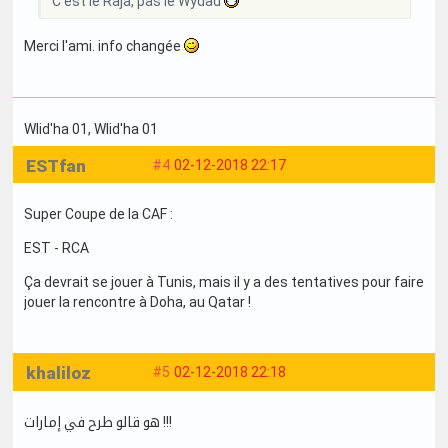
C'est le Raja, pas le Wydad
Merci l'ami. info changée
Wlid'ha 01
, Wlid'ha 01
ESTfan
#4
02-12-2018 22:17
Super Coupe de la CAF :
EST - RCA
Ça devrait se jouer à Tunis, mais il y a des tentatives pour faire
jouer la rencontre à Doha, au Qatar !
khaliloz
#5
02-12-2018 22:18
هو قالو طرح في إمارات !!!