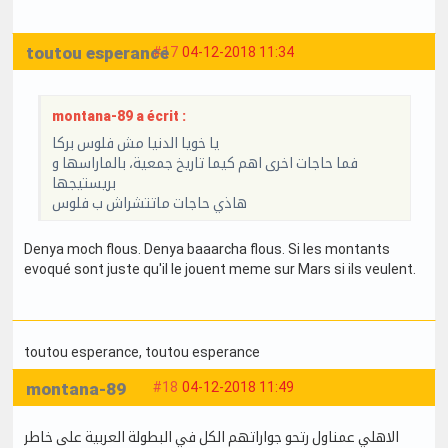
toutou esperance
#17
04-12-2018 11:34
montana-89 a écrit :
يا خويا الدنيا مش فلوس بركا
فما حاجات اخرى اهم كيما تاريخ جمعية، بالماراسها و
بريستيجها
هاذي حاجات ماتتشراش ب فلوس
Denya moch flous. Denya baaarcha flous. Si les montants
evoqué sont juste qu'il le jouent meme sur Mars si ils veulent.
toutou esperance
, toutou esperance
montana-89
#18
04-12-2018 11:49
الاهلي عمناول رتحو جواراتهم الكل في البطولة العربية على خاطر