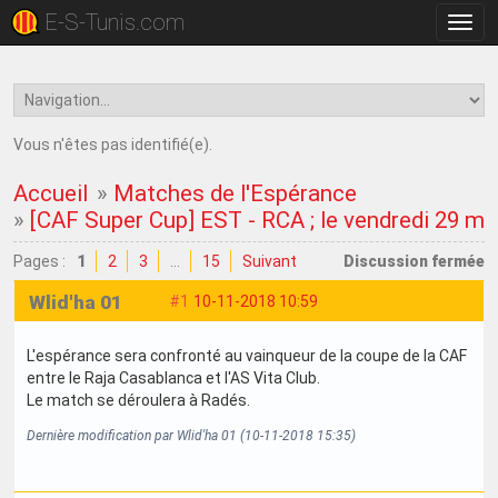
E-S-Tunis.com
Bascu
la
navig
Vous n'êtes pas identifié(e).
Accueil
»
Matches de l'Espérance
»
[CAF Super Cup] EST - RCA ; le vendredi 29 m
Pages :
1
2
3
…
15
Suivant
Discussion fermée
Wlid'ha 01
#1
10-11-2018 10:59
L'espérance sera confronté au vainqueur de la coupe de la CAF
entre le Raja Casablanca et l'AS Vita Club.
Le match se déroulera à Radés.
Dernière modification par Wlid'ha 01 (10-11-2018 15:35)