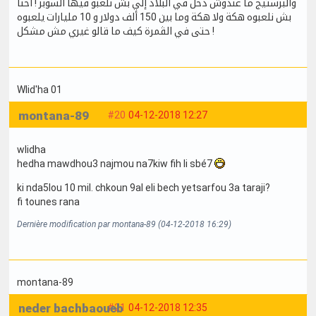
والبرستيج ما عندوش دخل في البلاد إلي بش نلعبو فيها السوبر ! أحنا
بش نلعبوه هكة ولا هكة وما بين 150 ألف دولار و 10 مليارات يلعبوه
حتى في الڨمرة كيف ما قالو غيري مش مشكل !
Wlid'ha 01
montana-89
#20
04-12-2018 12:27
wlidha
hedha mawdhou3 najmou na7kiw fih li sbé7
ki nda5lou 10 mil. chkoun 9al eli bech yetsarfou 3a taraji?
fi tounes rana
Dernière modification par montana-89 (04-12-2018 16:29)
montana-89
neder bachbaoueb
#21
04-12-2018 12:35