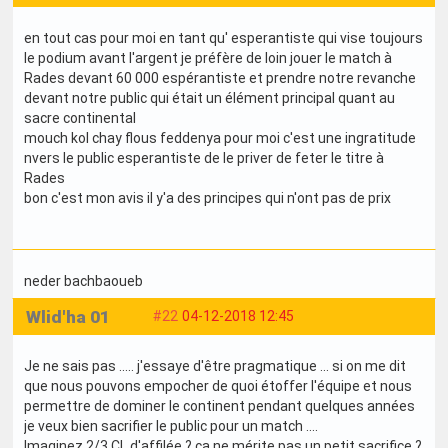
en tout cas pour moi en tant qu' esperantiste qui vise toujours
le podium avant l'argent je préfère de loin jouer le match à
Rades devant 60 000 espérantiste et prendre notre revanche
devant notre public qui était un élément principal quant au
sacre continental
mouch kol chay flous feddenya pour moi c'est une ingratitude
nvers le public esperantiste de le priver de feter le titre à
Rades
bon c'est mon avis il y'a des principes qui n'ont pas de prix
neder bachbaoueb
Wlid'ha 01
#22
04-12-2018 12:45
Je ne sais pas ..... j'essaye d'être pragmatique ... si on me dit
que nous pouvons empocher de quoi étoffer l'équipe et nous
permettre de dominer le continent pendant quelques années
je veux bien sacrifier le public pour un match ....
Imaginez 2/3 CL d'affilée ? ça ne mérite pas un petit sacrifice ?