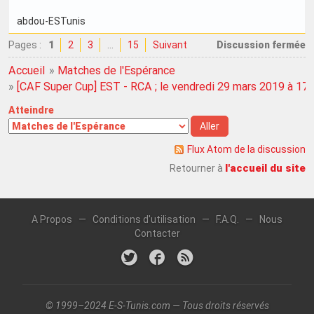
abdou-ESTunis
Pages :
1
2
3
…
15
Suivant
Discussion fermée
Accueil
»
Matches de l'Espérance
»
[CAF Super Cup] EST - RCA ; le vendredi 29 mars 2019 à 17
Atteindre
Flux Atom de la discussion
l'accueil du site
Retourner à
A Propos
—
Conditions d'utilisation
—
F.A.Q.
—
Nous
Contacter
© 1999–2024 E-S-Tunis.com — Tous droits réservés