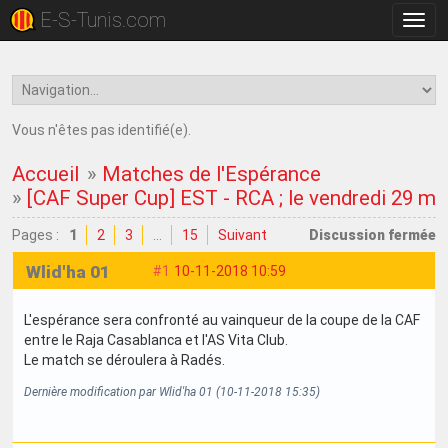
E-S-Tunis.com
Bascu
la
navig
Vous n'êtes pas identifié(e).
Accueil
»
Matches de l'Espérance
»
[CAF Super Cup] EST - RCA ; le vendredi 29 m
Pages :
1
2
3
…
15
Suivant
Discussion fermée
Wlid'ha 01
#1
10-11-2018 10:59
L'espérance sera confronté au vainqueur de la coupe de la CAF
entre le Raja Casablanca et l'AS Vita Club.
Le match se déroulera à Radés.
Dernière modification par Wlid'ha 01 (10-11-2018 15:35)