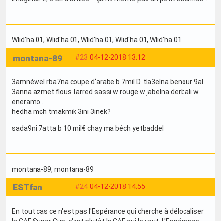
Wlid'ha 01
, Wlid'ha 01
, Wlid'ha 01
, Wlid'ha 01
, Wlid'ha 01
montana-89
#23
04-12-2018 13:12
3amnéwel rba7na coupe d‘arabe b 7mil D. tla3elna benour 9al
3anna azmet flous tarred sassi w rouge w jabelna derbali w
eneramo..
hedha mch tmakmik 3ini 3inek?
sada9ni 7atta b 10 mil€ chay ma béch yetbaddel
montana-89
, montana-89
ESTfan
#24
04-12-2018 14:55
En tout cas ce n'est pas l'Espérance qui cherche à délocaliser
la CAF Super Cup, c'est plutôt la CAF qui le veut. L'Espérance