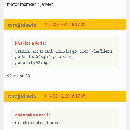
match momken 4 janvier
tarajjidawla
#13
03-12-2018 17:32
khaliloz a écrit :
برجولية هذي رفونش مع رجاء..نحب اللعبة فرادس بجمهورنا
ما نحبهاش تعاود تقلعلنا الكاس..
شوية 98 ما تتنساش
99 et non 98
tarajjidawla
#14
03-12-2018 17:35
choubaka a écrit :
match momken 4 janvier