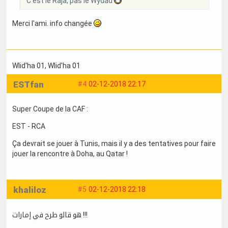
C'est le Raja, pas le Wydad
Merci l'ami. info changée
Wlid'ha 01
, Wlid'ha 01
ESTfan
#4
02-12-2018 22:17
Super Coupe de la CAF :
EST - RCA
Ça devrait se jouer à Tunis, mais il y a des tentatives pour faire
jouer la rencontre à Doha, au Qatar !
khaliloz
#5
02-12-2018 22:18
هو قالو طرح في إمارات !!!