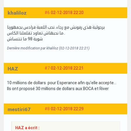
khaliloz
#6
02-12-2018 22:20
برجولية هذي رفونش مع رجاء..نحب اللعبة فرادس بجمهورنا
ما نحبهاش تعاود تقلعلنا الكاس..
شوية 98 ما تتنساش
Dernière modification par khaliloz (02-12-2018 22:21)
HAZ
#7
02-12-2018 22:21
10 millions de dollars pour Esperance afin qu'elle accepte...
Ils ont proposé 30 millions de dollars aux BOCA et River
mestiri67
#8
02-12-2018 22:29
HAZ a écrit :