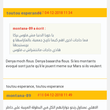
toutou esperance
#17
04-12-2018 11:34
montana-89 a écrit :
يا خويا الدنيا مش فلوس بركا
فما حاجات اخرى اهم كيما تاريخ جمعية، بالماراسها و
بريستيجها
هاذي حاجات ماتتشراش ب فلوس
Denya moch flous. Denya baaarcha flous. Si les montants
evoqué sont juste qu'il le jouent meme sur Mars si ils veulent.
toutou esperance
, toutou esperance
montana-89
#18
04-12-2018 11:49
الاهلي عمناول رتحو جواراتهم الكل في البطولة العربية على خاطر