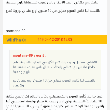
ماتش ربع نهائي رابطة الابطال ناس تعرف شمعناها تاريخ جمعية
بالنسبة ليا كاس السوبر خيرلي من 10 مليون اورو عند بن نور ولا غيرو
montana-89
Wlid'ha 01
#19
04-12-2018 12:03
montana-89 a écrit :
الاهلي عمناول رتحو جواراتهم الكل في البطولة العربية على
خاطر ماتش ربع نهائي رابطة الابطال ناس تعرف شمعناها
تاريخ جمعية
بالنسبة ليا كاس السوبر خيرلي من 10 مليون اورو عند بن نور
ولا غيرو
خويا ما بين كأس السوبر والشمبيوزليغ وكأس العالم (كان تصح حكاية
10 مليارات) الجمعية تولي ادخل قريب 40 مليار توانسة ! سامحني أما
راهي الجمعية لازمها فلوس كان نحبو نهزو كل شيء 10 سنين لقدام !