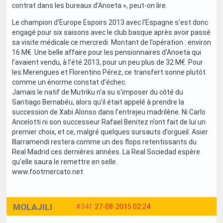
contrat dans les bureaux d’Anoeta », peut-on lire.
Le champion d’Europe Espoirs 2013 avec l’Espagne s’est donc
engagé pour six saisons avec le club basque après avoir passé
sa visite médicale ce mercredi. Montant de l’opération : environ
16 M€. Une belle affaire pour les pensionnaires d’Anoeta qui
l’avaient vendu, à l’été 2013, pour un peu plus de 32 M€. Pour
les Merengues et Florentino Pérez, ce transfert sonne plutôt
comme un énorme constat d’échec.
Jamais le natif de Mutriku n’a su s’imposer du côté du
Santiago Bernabéu, alors qu’il était appelé à prendre la
succession de Xabi Alonso dans l’entrejeu madrilène. Ni Carlo
Ancelotti ni son successeur Rafael Benitez n’ont fait de lui un
premier choix, et ce, malgré quelques sursauts d’orgueil. Asier
Illarramendi restera comme un des flops retentissants du
Real Madrid ces dernières années. La Real Sociedad espère
qu’elle saura le remettre en selle.
www.footmercato.net
MOLAJILI
#341
27-08-2015 02:24