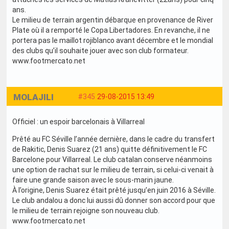
ans.
Le milieu de terrain argentin débarque en provenance de River
Plate où il a remporté le Copa Libertadores. En revanche, il ne
portera pas le maillot rojiblanco avant décembre et le mondial
des clubs qu’il souhaite jouer avec son club formateur.
www.footmercato.net
MOLAJILI
#345
29-08-2015 13:49
Officiel : un espoir barcelonais à Villarreal
Prêté au FC Séville l’année dernière, dans le cadre du transfert
de Rakitic, Denis Suarez (21 ans) quitte définitivement le FC
Barcelone pour Villarreal. Le club catalan conserve néanmoins
une option de rachat sur le milieu de terrain, si celui-ci venait à
faire une grande saison avec le sous-marin jaune.
À l’origine, Denis Suarez était prêté jusqu’en juin 2016 à Séville.
Le club andalou a donc lui aussi dû donner son accord pour que
le milieu de terrain rejoigne son nouveau club.
www.footmercato.net