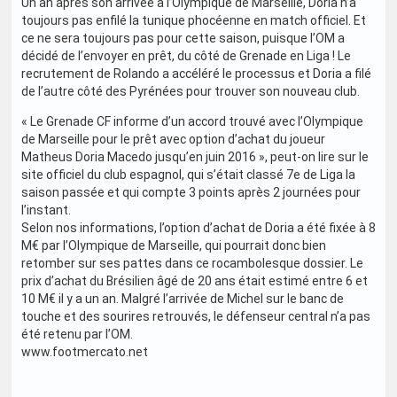
Un an après son arrivée à l’Olympique de Marseille, Doria n’a
toujours pas enfilé la tunique phocéenne en match officiel. Et
ce ne sera toujours pas pour cette saison, puisque l’OM a
décidé de l’envoyer en prêt, du côté de Grenade en Liga ! Le
recrutement de Rolando a accéléré le processus et Doria a filé
de l’autre côté des Pyrénées pour trouver son nouveau club.
« Le Grenade CF informe d’un accord trouvé avec l’Olympique
de Marseille pour le prêt avec option d’achat du joueur
Matheus Doria Macedo jusqu’en juin 2016 », peut-on lire sur le
site officiel du club espagnol, qui s’était classé 7e de Liga la
saison passée et qui compte 3 points après 2 journées pour
l’instant.
Selon nos informations, l’option d’achat de Doria a été fixée à 8
M€ par l’Olympique de Marseille, qui pourrait donc bien
retomber sur ses pattes dans ce rocambolesque dossier. Le
prix d’achat du Brésilien âgé de 20 ans était estimé entre 6 et
10 M€ il y a un an. Malgré l’arrivée de Michel sur le banc de
touche et des sourires retrouvés, le défenseur central n’a pas
été retenu par l’OM.
www.footmercato.net