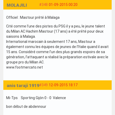
MOLAJILI
#348
01-09-2015 00:20
Officiel : Mastour prêté à Malaga
Cité comme l’une des pistes du PSG il y a peu, le jeune talent
du Milan AC Hachim Mastour (17 ans) a été prêté pour deux
saisons à Malaga.
International marocain à seulement 17 ans, Mastour a
également connu les équipes de jeunes de l’Italie quand il avait
15 ans. Considéré comme l’un des plus grands espoirs de sa
génération, l’attaquant a réalisé la préparation estivale avec le
groupe pro du Milan AC.
www.footmercato.net
anis taraji 1919
#349
12-09-2015 18:17
Mi-Tps Sporting Gijón 0 - 0 Valence
bon début de abdennour