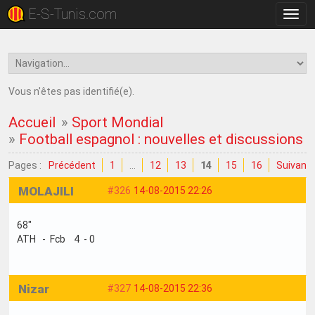
E-S-Tunis.com
Bascu
la
navig
Vous n'êtes pas identifié(e).
Accueil
»
Sport Mondial
»
Football espagnol : nouvelles et discussions
Pages :
Précédent
1
…
12
13
14
15
16
Suivant
MOLAJILI
#326
14-08-2015 22:26
68"
ATH - Fcb 4 - 0
Nizar
#327
14-08-2015 22:36