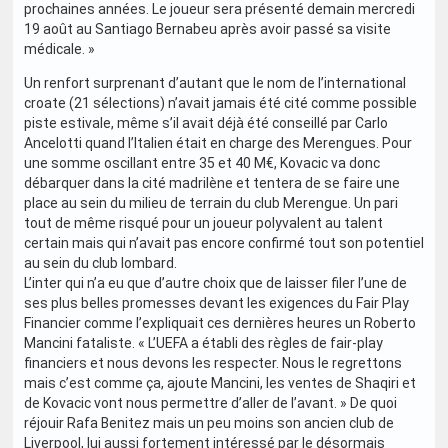
prochaines années. Le joueur sera présenté demain mercredi
19 août au Santiago Bernabeu après avoir passé sa visite
médicale. »
Un renfort surprenant d’autant que le nom de l’international
croate (21 sélections) n’avait jamais été cité comme possible
piste estivale, même s’il avait déjà été conseillé par Carlo
Ancelotti quand l’Italien était en charge des Merengues. Pour
une somme oscillant entre 35 et 40 M€, Kovacic va donc
débarquer dans la cité madrilène et tentera de se faire une
place au sein du milieu de terrain du club Merengue. Un pari
tout de même risqué pour un joueur polyvalent au talent
certain mais qui n’avait pas encore confirmé tout son potentiel
au sein du club lombard.
L’inter qui n’a eu que d’autre choix que de laisser filer l’une de
ses plus belles promesses devant les exigences du Fair Play
Financier comme l’expliquait ces dernières heures un Roberto
Mancini fataliste. « L’UEFA a établi des règles de fair-play
financiers et nous devons les respecter. Nous le regrettons
mais c’est comme ça, ajoute Mancini, les ventes de Shaqiri et
de Kovacic vont nous permettre d’aller de l’avant. » De quoi
réjouir Rafa Benitez mais un peu moins son ancien club de
Liverpool, lui aussi fortement intéressé par le désormais