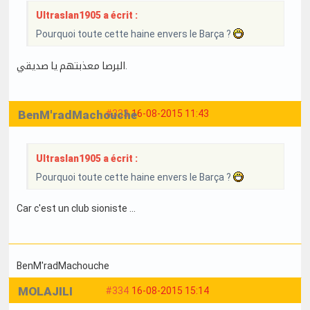
Ultraslan1905 a écrit :
Pourquoi toute cette haine envers le Barça ?
البرصا معذبتهم يا صديقي.
BenM'radMachouche
#333
16-08-2015 11:43
Ultraslan1905 a écrit :
Pourquoi toute cette haine envers le Barça ?
Car c'est un club sioniste ...
BenM'radMachouche
MOLAJILI
#334
16-08-2015 15:14