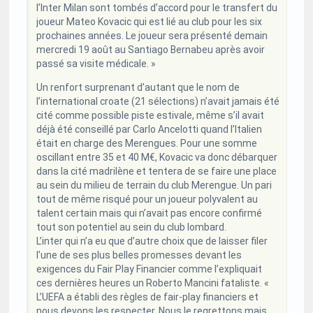
l’Inter Milan sont tombés d’accord pour le transfert du
joueur Mateo Kovacic qui est lié au club pour les six
prochaines années. Le joueur sera présenté demain
mercredi 19 août au Santiago Bernabeu après avoir
passé sa visite médicale. »
Un renfort surprenant d’autant que le nom de
l’international croate (21 sélections) n’avait jamais été
cité comme possible piste estivale, même s’il avait
déjà été conseillé par Carlo Ancelotti quand l’Italien
était en charge des Merengues. Pour une somme
oscillant entre 35 et 40 M€, Kovacic va donc débarquer
dans la cité madrilène et tentera de se faire une place
au sein du milieu de terrain du club Merengue. Un pari
tout de même risqué pour un joueur polyvalent au
talent certain mais qui n’avait pas encore confirmé
tout son potentiel au sein du club lombard.
L’inter qui n’a eu que d’autre choix que de laisser filer
l’une de ses plus belles promesses devant les
exigences du Fair Play Financier comme l’expliquait
ces dernières heures un Roberto Mancini fataliste. «
L’UEFA a établi des règles de fair-play financiers et
nous devons les respecter. Nous le regrettons mais