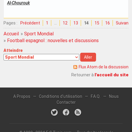
Al-Chourouk
Pages :
Précédent
1
…
12
13
14
15
16
Suivant
Accueil
»
Sport Mondial
»
Football espagnol : nouvelles et discussions
Atteindre
Flux Atom de la discussion
l'accueil du site
Retourner à
A Propos
—
Conditions d'utilisation
—
F.A.Q.
—
Nous
Contacter