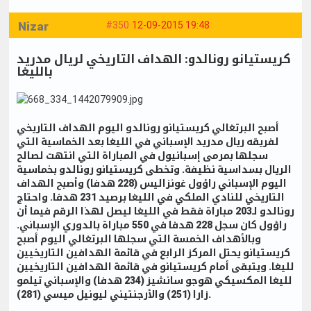
Nizar
#350
12-09-2015 19:48
كريستيانو رونالدو: الهداف التاريخي لريال مدريد
بالليغا
أصبح البرتغالي كريستيانو رونالدو اليوم الهداف التاريخي
لفريقه ريال مدريد الإسباني في الليغا بعد الخماسية التي
سجلها بمرمى إسبانيول في المباراة التي انتهت لصالح
الريال بسداسية نظيفة. وتخطى كريستيانو رونالدو بخماسية
اليوم الإسباني راؤول غونزاليس (228 هدفا) وأصبح الهداف
التاريخي للنادي الملكي في الليغا برصيد 231 هدفا. واحتاج
رونالدو لـ203 مباراة فقط في الليغا ليصل لهذا الرقم فيما أن
راؤول كان سجل 228 هدفا في 550 مباراة بالدوري الإسباني.
وبالأهداف الخمسة التي سجلها البرتغالي اليوم أصبح
كريستيانو يحتل المركز الرابع في قائمة الهدافين التاريخيين
لليغا. ويتبقى أمام كريستيانو في قائمة الهدافين التاريخيين
لليغا المكسيكي هوجو سانشيز (234 هدفا) والإسباني تيلمو
زارا (251) والأرجنتيني ليونيل ميسي (281).