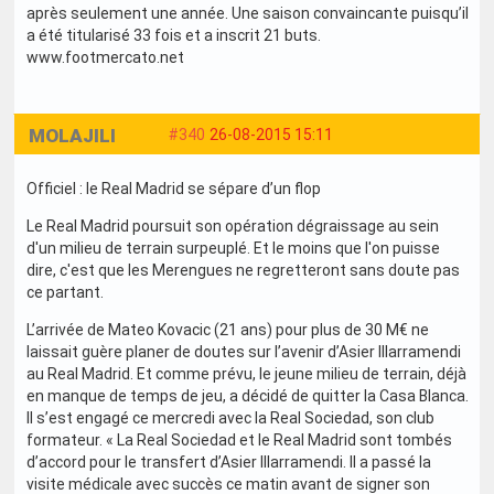
après seulement une année. Une saison convaincante puisqu’il
a été titularisé 33 fois et a inscrit 21 buts.
www.footmercato.net
MOLAJILI
#340
26-08-2015 15:11
Officiel : le Real Madrid se sépare d’un flop
Le Real Madrid poursuit son opération dégraissage au sein
d'un milieu de terrain surpeuplé. Et le moins que l'on puisse
dire, c'est que les Merengues ne regretteront sans doute pas
ce partant.
L’arrivée de Mateo Kovacic (21 ans) pour plus de 30 M€ ne
laissait guère planer de doutes sur l’avenir d’Asier Illarramendi
au Real Madrid. Et comme prévu, le jeune milieu de terrain, déjà
en manque de temps de jeu, a décidé de quitter la Casa Blanca.
Il s’est engagé ce mercredi avec la Real Sociedad, son club
formateur. « La Real Sociedad et le Real Madrid sont tombés
d’accord pour le transfert d’Asier Illarramendi. Il a passé la
visite médicale avec succès ce matin avant de signer son