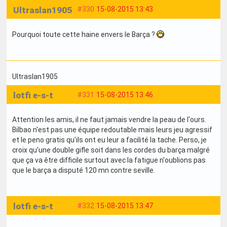
Ultraslan1905
#330
15-08-2015 13:43
Pourquoi toute cette haine envers le Barça ?
Ultraslan1905
lotfi e-s-t
#331
15-08-2015 13:46
Attention les amis, il ne faut jamais vendre la peau de l'ours.
Bilbao n'est pas une équipe redoutable mais leurs jeu agressif
et le peno gratis qu'ils ont eu leur a facilité la tache. Perso, je
croix qu'une double gifle soit dans les cordes du barça malgré
que ça va être difficile surtout avec la fatigue n'oublions pas
que le barça a disputé 120 mn contre seville.
lotfi e-s-t
#332
15-08-2015 13:47