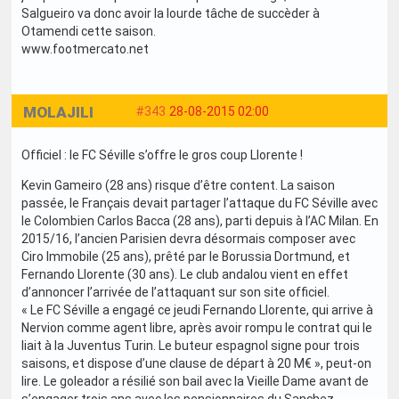
Salgueiro va donc avoir la lourde tâche de succèder à
Otamendi cette saison.
www.footmercato.net
MOLAJILI
#343
28-08-2015 02:00
Officiel : le FC Séville s’offre le gros coup Llorente !
Kevin Gameiro (28 ans) risque d’être content. La saison
passée, le Français devait partager l’attaque du FC Séville avec
le Colombien Carlos Bacca (28 ans), parti depuis à l’AC Milan. En
2015/16, l’ancien Parisien devra désormais composer avec
Ciro Immobile (25 ans), prêté par le Borussia Dortmund, et
Fernando Llorente (30 ans). Le club andalou vient en effet
d’annoncer l’arrivée de l’attaquant sur son site officiel.
« Le FC Séville a engagé ce jeudi Fernando Llorente, qui arrive à
Nervion comme agent libre, après avoir rompu le contrat qui le
liait à la Juventus Turin. Le buteur espagnol signe pour trois
saisons, et dispose d’une clause de départ à 20 M€ », peut-on
lire. Le goleador a résilié son bail avec la Vieille Dame avant de