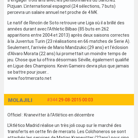
s’engager trois ans avec les pensionnaires du Sanchez
Pizjuan. L’international espagnol (24 sélections, 7 buts)
percevra un salaire annuel net proche de 4 M€.
Le natif de Rincón de Soto retrouve une Liga où il a brillé des
années durant avec l’Athletic Bilbao (85 buts en 262
apparitions entre 2004 et 2013) après deux saisons correctes
à la Juventus Turin (23 réalisations en 66 matches de Serie A).
Seulement, l’arrivée de Mario Mandzukic (29 ans) et l’éclosion
d’Alvaro Morata (22 ans) lui promettait un moindre temps de
jeu. Chose que lui offrira désormais Séville, également qualifié
en Ligue des Champions. Kevin Gameiro devra plus que jamais
se battre pour jouer...
www.footmercato.net
MOLAJILI
#344
29-08-2015 00:03
Officiel : Kranevitter à l’Atlético en décembre
L’Atlético Madrid réalise un très joli coup sur le marché des
transferts en cette fin de mercato. Les Colchoneros se sont
attachés les services de Matias Kranevitter (22ans) pour cinq