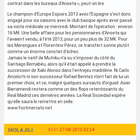
contrat dans les bureaux d’Anoeta », peut-on lire.
Le champion d’Europe Espoirs 2013 avec l’Espagne s’est donc
engagé pour six saisons avec le club basque après avoir passé
sa visite médicale ce mercredi. Montant de l’opération : environ
16 M€. Une belle affaire pour les pensionnaires d’Anoeta qui
l’avaient vendu, à l’été 2013, pour un peu plus de 32 M€. Pour
les Merengues et Florentino Pérez, ce transfert sonne plutôt
comme un énorme constat d’échec.
Jamais le natif de Mutriku n’a su s’imposer du côté du
Santiago Bernabéu, alors qu’il était appelé à prendre la
succession de Xabi Alonso dans l’entrejeu madrilène. Ni Carlo
Ancelotti ni son successeur Rafael Benitez n’ont fait de lui un
premier choix, et ce, malgré quelques sursauts d’orgueil. Asier
Illarramendi restera comme un des flops retentissants du
Real Madrid ces dernières années. La Real Sociedad espère
qu’elle saura le remettre en selle.
www.footmercato.net
MOLAJILI
#341
27-08-2015 02:24