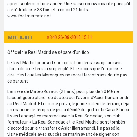
après seulement une année. Une saison convaincante puisqu’il
a été titularisé 33 fois et a inscrit 21 buts.
www.footmercato.net
MOLAJILI
#340
26-08-2015 15:11
Officiel : le Real Madrid se sépare d’un flop
Le Real Madrid poursuit son opération dégraissage au sein
d'un milieu de terrain surpeuplé. Et le moins que l'on puisse
dire, c'est que les Merengues ne regretteront sans doute pas
ce partant.
L’arrivée de Mateo Kovacic (21 ans) pour plus de 30 M€ ne
laissait guère planer de doutes sur l’avenir d’Asier Illarramendi
au Real Madrid. Et comme prévu, le jeune milieu de terrain, déjà
en manque de temps de jeu, a décidé de quitter la Casa Blanca.
Il s’est engagé ce mercredi avec la Real Sociedad, son club
formateur. « La Real Sociedad et le Real Madrid sont tombés
d’accord pour le transfert d’Asier Illarramendi. Il a passé la
visite médicale avec succès ce matin avant de signer son