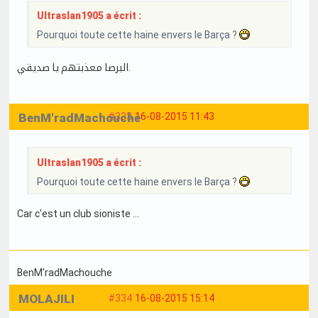
Ultraslan1905 a écrit :
Pourquoi toute cette haine envers le Barça ?
البرصا معذبتهم يا صديقي.
BenM'radMachouche
#333
16-08-2015 11:43
Ultraslan1905 a écrit :
Pourquoi toute cette haine envers le Barça ?
Car c'est un club sioniste ...
BenM'radMachouche
MOLAJILI
#334
16-08-2015 15:14