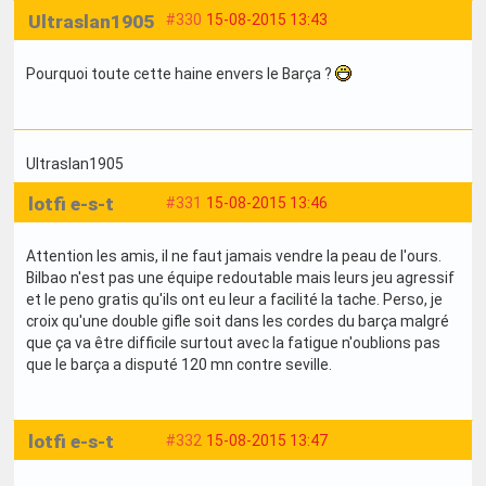
Ultraslan1905
#330
15-08-2015 13:43
Pourquoi toute cette haine envers le Barça ?
Ultraslan1905
lotfi e-s-t
#331
15-08-2015 13:46
Attention les amis, il ne faut jamais vendre la peau de l'ours.
Bilbao n'est pas une équipe redoutable mais leurs jeu agressif
et le peno gratis qu'ils ont eu leur a facilité la tache. Perso, je
croix qu'une double gifle soit dans les cordes du barça malgré
que ça va être difficile surtout avec la fatigue n'oublions pas
que le barça a disputé 120 mn contre seville.
lotfi e-s-t
#332
15-08-2015 13:47