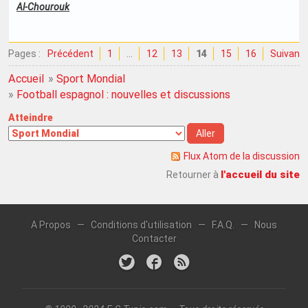
Al-Chourouk
Pages :
Précédent
1
…
12
13
14
15
16
Suivant
Accueil
»
Sport Mondial
»
Football espagnol : nouvelles et discussions
Atteindre
Flux Atom de la discussion
l'accueil du site
Retourner à
A Propos
—
Conditions d'utilisation
—
F.A.Q.
—
Nous
Contacter