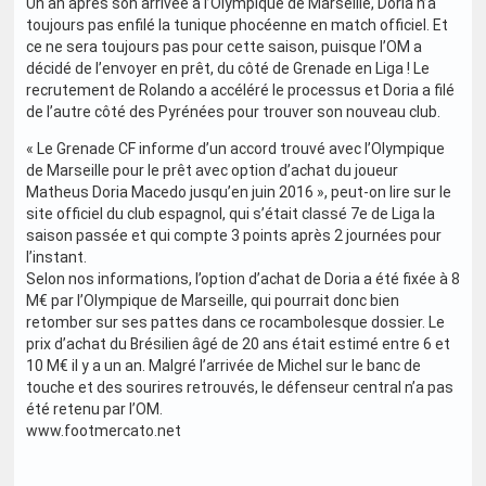
Un an après son arrivée à l’Olympique de Marseille, Doria n’a
toujours pas enfilé la tunique phocéenne en match officiel. Et
ce ne sera toujours pas pour cette saison, puisque l’OM a
décidé de l’envoyer en prêt, du côté de Grenade en Liga ! Le
recrutement de Rolando a accéléré le processus et Doria a filé
de l’autre côté des Pyrénées pour trouver son nouveau club.
« Le Grenade CF informe d’un accord trouvé avec l’Olympique
de Marseille pour le prêt avec option d’achat du joueur
Matheus Doria Macedo jusqu’en juin 2016 », peut-on lire sur le
site officiel du club espagnol, qui s’était classé 7e de Liga la
saison passée et qui compte 3 points après 2 journées pour
l’instant.
Selon nos informations, l’option d’achat de Doria a été fixée à 8
M€ par l’Olympique de Marseille, qui pourrait donc bien
retomber sur ses pattes dans ce rocambolesque dossier. Le
prix d’achat du Brésilien âgé de 20 ans était estimé entre 6 et
10 M€ il y a un an. Malgré l’arrivée de Michel sur le banc de
touche et des sourires retrouvés, le défenseur central n’a pas
été retenu par l’OM.
www.footmercato.net