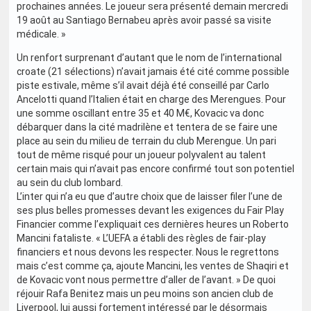
prochaines années. Le joueur sera présenté demain mercredi
19 août au Santiago Bernabeu après avoir passé sa visite
médicale. »
Un renfort surprenant d’autant que le nom de l’international
croate (21 sélections) n’avait jamais été cité comme possible
piste estivale, même s’il avait déjà été conseillé par Carlo
Ancelotti quand l’Italien était en charge des Merengues. Pour
une somme oscillant entre 35 et 40 M€, Kovacic va donc
débarquer dans la cité madrilène et tentera de se faire une
place au sein du milieu de terrain du club Merengue. Un pari
tout de même risqué pour un joueur polyvalent au talent
certain mais qui n’avait pas encore confirmé tout son potentiel
au sein du club lombard.
L’inter qui n’a eu que d’autre choix que de laisser filer l’une de
ses plus belles promesses devant les exigences du Fair Play
Financier comme l’expliquait ces dernières heures un Roberto
Mancini fataliste. « L’UEFA a établi des règles de fair-play
financiers et nous devons les respecter. Nous le regrettons
mais c’est comme ça, ajoute Mancini, les ventes de Shaqiri et
de Kovacic vont nous permettre d’aller de l’avant. » De quoi
réjouir Rafa Benitez mais un peu moins son ancien club de
Liverpool, lui aussi fortement intéressé par le désormais