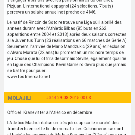
s’engager trois ans avec les pensionnaires du Sanchez
Pizjuan. L’international espagnol (24 sélections, 7 buts)
percevra un salaire annuel net proche de 4 M€.
Le natif de Rincón de Soto retrouve une Liga où il a brillé des
années durant avec l’Athletic Bilbao (85 buts en 262
apparitions entre 2004 et 2013) après deux saisons correctes
à la Juventus Turin (23 réalisations en 66 matches de Serie A).
Seulement, l’arrivée de Mario Mandzukic (29 ans) et l’éclosion
d’Alvaro Morata (22 ans) lui promettait un moindre temps de
jeu. Chose que lui offrira désormais Séville, également qualifié
en Ligue des Champions. Kevin Gameiro devra plus que jamais
se battre pour jouer...
www.footmercato.net
MOLAJILI
#344
29-08-2015 00:03
Officiel : Kranevitter à l’Atlético en décembre
L’Atlético Madrid réalise un très joli coup sur le marché des
transferts en cette fin de mercato. Les Colchoneros se sont
attachés les services de Matias Kranevitter (22ans) pour cinq