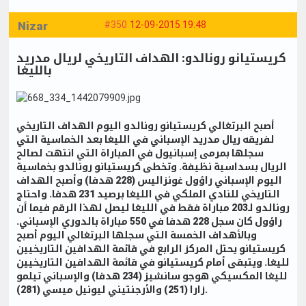
Nizar
#350
12-09-2015 19:48
كريستيانو رونالدو: الهداف التاريخي لريال مدريد
بالليغا
أصبح البرتغالي كريستيانو رونالدو اليوم الهداف التاريخي
لفريقه ريال مدريد الإسباني في الليغا بعد الخماسية التي
سجلها بمرمى إسبانيول في المباراة التي انتهت لصالح
الريال بسداسية نظيفة. وتخطى كريستيانو رونالدو بخماسية
اليوم الإسباني راؤول غونزاليس (228 هدفا) وأصبح الهداف
التاريخي للنادي الملكي في الليغا برصيد 231 هدفا. واحتاج
رونالدو لـ203 مباراة فقط في الليغا ليصل لهذا الرقم فيما أن
راؤول كان سجل 228 هدفا في 550 مباراة بالدوري الإسباني.
وبالأهداف الخمسة التي سجلها البرتغالي اليوم أصبح
كريستيانو يحتل المركز الرابع في قائمة الهدافين التاريخيين
لليغا. ويتبقى أمام كريستيانو في قائمة الهدافين التاريخيين
لليغا المكسيكي هوجو سانشيز (234 هدفا) والإسباني تيلمو
زارا (251) والأرجنتيني ليونيل ميسي (281).