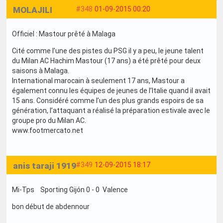
MOLAJILI
#348
01-09-2015 00:20
Officiel : Mastour prêté à Malaga
Cité comme l’une des pistes du PSG il y a peu, le jeune talent
du Milan AC Hachim Mastour (17 ans) a été prêté pour deux
saisons à Malaga.
International marocain à seulement 17 ans, Mastour a
également connu les équipes de jeunes de l’Italie quand il avait
15 ans. Considéré comme l’un des plus grands espoirs de sa
génération, l’attaquant a réalisé la préparation estivale avec le
groupe pro du Milan AC.
www.footmercato.net
anis taraji 1919
#349
12-09-2015 18:17
Mi-Tps Sporting Gijón 0 - 0 Valence
bon début de abdennour