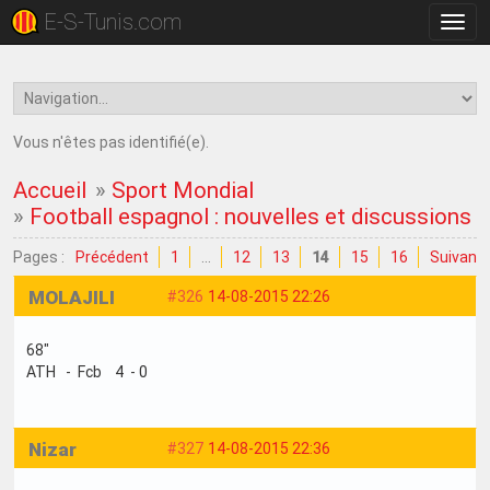
E-S-Tunis.com
Bascu
la
navig
Vous n'êtes pas identifié(e).
Accueil
»
Sport Mondial
»
Football espagnol : nouvelles et discussions
Pages :
Précédent
1
…
12
13
14
15
16
Suivant
MOLAJILI
#326
14-08-2015 22:26
68"
ATH - Fcb 4 - 0
Nizar
#327
14-08-2015 22:36