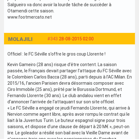
Salgueiro va donc avoir la lourde tâche de succèder à
Otamendi cette saison.
www.footmercato.net
MOLAJILI
#343
28-08-2015 02:00
Officiel : le FC Séville s’offre le gros coup Llorente !
Kevin Gameiro (28 ans) risque d’être content. La saison
passée, le Français devait partager l’attaque du FC Séville avec
le Colombien Carlos Bacca (28 ans), parti depuis à l’AC Milan. En
2015/16, l’ancien Parisien devra désormais composer avec
Ciro Immobile (25 ans), prêté par le Borussia Dortmund, et
Fernando Llorente (30 ans). Le club andalou vient en effet
d’annoncer l’arrivée de l’attaquant sur son site officiel.
« Le FC Séville a engagé ce jeudi Fernando Llorente, qui arrive à
Nervion comme agent libre, après avoir rompu le contrat qui le
liait à la Juventus Turin. Le buteur espagnol signe pour trois
saisons, et dispose d’une clause de départ à 20 M€ », peut-on
lire. Le goleador a résilié son bail avec la Vieille Dame avant de