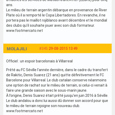
ans.
Le milieu de terrain argentin débarque en provenance de River
Plate où il a remporté le Copa Libertadores. En revanche, il ne
portera pas le maillot rojiblanco avant décembre et le mondial
des clubs qu’il souhaite jouer avec son club formateur.
www.footmercato.net
MOLAJILI
#345
29-08-2015 13:49
Officiel : un espoir barcelonais à Villarreal
Prêté au FC Séville l’année dernière, dans le cadre du transfert
de Rakitic, Denis Suarez (21 ans) quitte définitivement le FC
Barcelone pour Villarreal. Le club catalan conserve néanmoins
une option de rachat sur le milieu de terrain, si celui-ci venait à
faire une grande saison avec le sous-marin jaune.
À l’origine, Denis Suarez était prêté jusqu’en juin 2016 à Séville.
Le club andalou a donc lui aussi dû donner son accord pour que
le milieu de terrain rejoigne son nouveau club.
www.footmercato.net