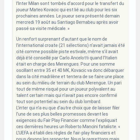
l’Inter Milan sont tombés d’accord pour le transfert du
joueur Mateo Kovacic qui est lié au club pour les six
prochaines années. Le joueur sera présenté demain
mercredi 19 août au Santiago Bernabeu après avoir
passé sa visite médicale. »
Un renfort surprenant d’autant que le nom de
l’international croate (21 sélections) n’avait jamais été
cité comme possible piste estivale, même s’il avait
déjà été conseillé par Carlo Ancelotti quand l’Italien
était en charge des Merengues. Pour une somme
oscillant entre 35 et 40 M€, Kovacic va donc débarquer
dans la cité madrilène et tentera de se faire une place
au sein du milieu de terrain du club Merengue. Un pari
tout de même risqué pour un joueur polyvalent au
talent certain mais qui n’avait pas encore confirmé
tout son potentiel au sein du club lombard.
L’inter qui n’a eu que d’autre choix que de laisser filer
l’une de ses plus belles promesses devant les
exigences du Fair Play Financier comme l’expliquait
ces dernières heures un Roberto Mancini fataliste. «
L’UEFA a établi des règles de fair-play financiers et
nous devons les respecter. Nous le regrettons mais