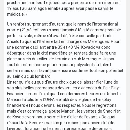
prochaines années. Le joueur sera présenté demain mercredi
19 août au Santiago Bernabeu après avoir passé sa visite
médicale. »
Un renfort surprenant d’autant que le nom de l’international
croate (21 sélections) n’avait jamais été cité comme possible
piste estivale, même s’il avait déjà été conseillé par Carlo
Ancelotti quand l’Italien était en charge des Merengues. Pour
une somme oscillant entre 35 et 40 M€, Kovacic va donc
débarquer dans la cité madrilène et tentera de se faire une
place au sein du milieu de terrain du club Merengue. Un pari
tout de même risqué pour un joueur polyvalent au talent
certain mais qui n’avait pas encore confirmé tout son potentiel
au sein du club lombard.
L’inter qui n’a eu que d’autre choix que de laisser filer l’une de
ses plus belles promesses devant les exigences du Fair Play
Financier comme l’expliquait ces dernières heures un Roberto
Mancini fataliste. « L’UEFA a établi des règles de fair-play
financiers et nous devons les respecter. Nous le regrettons
mais c’est comme ça, ajoute Mancini, les ventes de Shaqiri et
de Kovacic vont nous permettre d’aller de l’avant. » De quoi
réjouir Rafa Benitez mais un peu moins son ancien club de
Liverpool, lui aussi fortement intéressé par le désormais