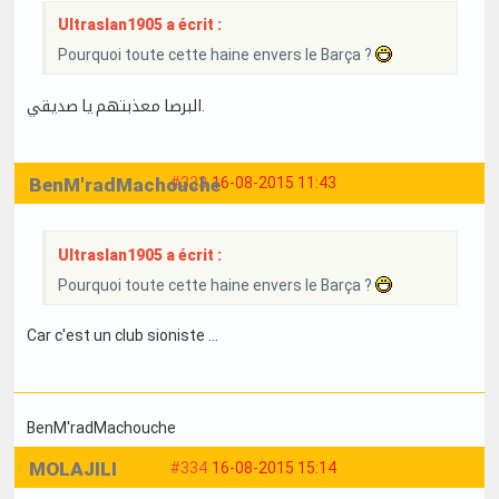
Ultraslan1905 a écrit :
Pourquoi toute cette haine envers le Barça ?
البرصا معذبتهم يا صديقي.
BenM'radMachouche
#333
16-08-2015 11:43
Ultraslan1905 a écrit :
Pourquoi toute cette haine envers le Barça ?
Car c'est un club sioniste ...
BenM'radMachouche
MOLAJILI
#334
16-08-2015 15:14