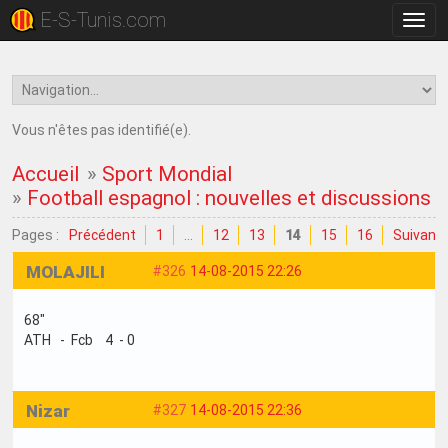
E-S-Tunis.com
Bascu
la
navig
Vous n'êtes pas identifié(e).
Accueil
»
Sport Mondial
»
Football espagnol : nouvelles et discussions
Pages :
Précédent
1
…
12
13
14
15
16
Suivant
MOLAJILI
#326
14-08-2015 22:26
68"
ATH - Fcb 4 - 0
Nizar
#327
14-08-2015 22:36