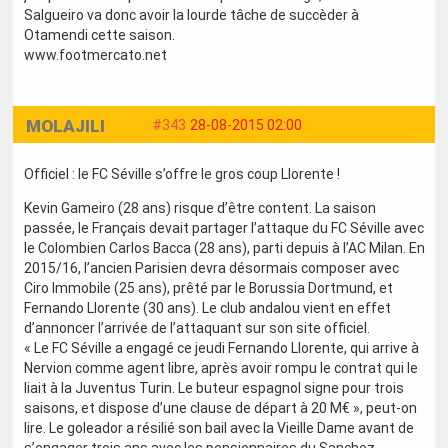
Salgueiro va donc avoir la lourde tâche de succèder à
Otamendi cette saison.
www.footmercato.net
MOLAJILI
#343
28-08-2015 02:00
Officiel : le FC Séville s’offre le gros coup Llorente !
Kevin Gameiro (28 ans) risque d’être content. La saison
passée, le Français devait partager l’attaque du FC Séville avec
le Colombien Carlos Bacca (28 ans), parti depuis à l’AC Milan. En
2015/16, l’ancien Parisien devra désormais composer avec
Ciro Immobile (25 ans), prêté par le Borussia Dortmund, et
Fernando Llorente (30 ans). Le club andalou vient en effet
d’annoncer l’arrivée de l’attaquant sur son site officiel.
« Le FC Séville a engagé ce jeudi Fernando Llorente, qui arrive à
Nervion comme agent libre, après avoir rompu le contrat qui le
liait à la Juventus Turin. Le buteur espagnol signe pour trois
saisons, et dispose d’une clause de départ à 20 M€ », peut-on
lire. Le goleador a résilié son bail avec la Vieille Dame avant de