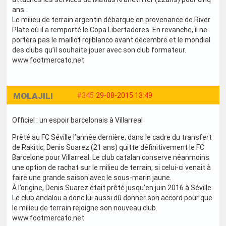
ans.
Le milieu de terrain argentin débarque en provenance de River
Plate où il a remporté le Copa Libertadores. En revanche, il ne
portera pas le maillot rojiblanco avant décembre et le mondial
des clubs qu’il souhaite jouer avec son club formateur.
www.footmercato.net
MOLAJILI
#345
29-08-2015 13:49
Officiel : un espoir barcelonais à Villarreal
Prêté au FC Séville l’année dernière, dans le cadre du transfert
de Rakitic, Denis Suarez (21 ans) quitte définitivement le FC
Barcelone pour Villarreal. Le club catalan conserve néanmoins
une option de rachat sur le milieu de terrain, si celui-ci venait à
faire une grande saison avec le sous-marin jaune.
À l’origine, Denis Suarez était prêté jusqu’en juin 2016 à Séville.
Le club andalou a donc lui aussi dû donner son accord pour que
le milieu de terrain rejoigne son nouveau club.
www.footmercato.net