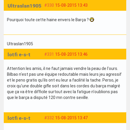
Ultraslan1905
#330
15-08-2015 13:43
Pourquoi toute cette haine envers le Barça ?
Ultraslan1905
lotfi e-s-t
#331
15-08-2015 13:46
Attention les amis, il ne faut jamais vendre la peau de l'ours.
Bilbao n'est pas une équipe redoutable mais leurs jeu agressif
et le peno gratis qu'ils ont eu leur a facilité la tache. Perso, je
croix qu'une double gifle soit dans les cordes du barça malgré
que ça va être difficile surtout avec la fatigue n'oublions pas
que le barça a disputé 120 mn contre seville.
lotfi e-s-t
#332
15-08-2015 13:47