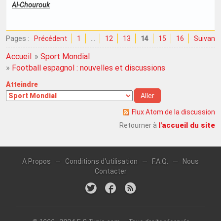
Al-Chourouk
Pages :
Précédent
1
…
12
13
14
15
16
Suivant
Accueil
»
Sport Mondial
»
Football espagnol : nouvelles et discussions
Atteindre
Flux Atom de la discussion
l'accueil du site
Retourner à
A Propos
—
Conditions d'utilisation
—
F.A.Q.
—
Nous
Contacter