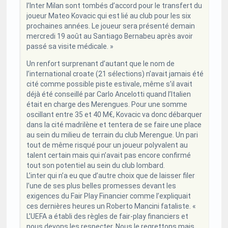
l’Inter Milan sont tombés d’accord pour le transfert du
joueur Mateo Kovacic qui est lié au club pour les six
prochaines années. Le joueur sera présenté demain
mercredi 19 août au Santiago Bernabeu après avoir
passé sa visite médicale. »
Un renfort surprenant d’autant que le nom de
l’international croate (21 sélections) n’avait jamais été
cité comme possible piste estivale, même s’il avait
déjà été conseillé par Carlo Ancelotti quand l’Italien
était en charge des Merengues. Pour une somme
oscillant entre 35 et 40 M€, Kovacic va donc débarquer
dans la cité madrilène et tentera de se faire une place
au sein du milieu de terrain du club Merengue. Un pari
tout de même risqué pour un joueur polyvalent au
talent certain mais qui n’avait pas encore confirmé
tout son potentiel au sein du club lombard.
L’inter qui n’a eu que d’autre choix que de laisser filer
l’une de ses plus belles promesses devant les
exigences du Fair Play Financier comme l’expliquait
ces dernières heures un Roberto Mancini fataliste. «
L’UEFA a établi des règles de fair-play financiers et
nous devons les respecter. Nous le regrettons mais