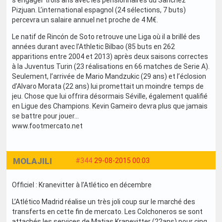
s’engager trois ans avec les pensionnaires du Sanchez
Pizjuan. L’international espagnol (24 sélections, 7 buts)
percevra un salaire annuel net proche de 4 M€.
Le natif de Rincón de Soto retrouve une Liga où il a brillé des
années durant avec l’Athletic Bilbao (85 buts en 262
apparitions entre 2004 et 2013) après deux saisons correctes
à la Juventus Turin (23 réalisations en 66 matches de Serie A).
Seulement, l’arrivée de Mario Mandzukic (29 ans) et l’éclosion
d’Alvaro Morata (22 ans) lui promettait un moindre temps de
jeu. Chose que lui offrira désormais Séville, également qualifié
en Ligue des Champions. Kevin Gameiro devra plus que jamais
se battre pour jouer...
www.footmercato.net
MOLAJILI
#344
29-08-2015 00:03
Officiel : Kranevitter à l’Atlético en décembre
L’Atlético Madrid réalise un très joli coup sur le marché des
transferts en cette fin de mercato. Les Colchoneros se sont
attachés les services de Matias Kranevitter (22ans) pour cinq