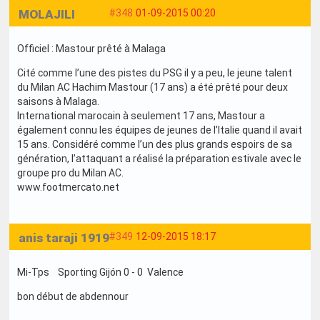
MOLAJILI
#348
01-09-2015 00:20
Officiel : Mastour prêté à Malaga
Cité comme l’une des pistes du PSG il y a peu, le jeune talent
du Milan AC Hachim Mastour (17 ans) a été prêté pour deux
saisons à Malaga.
International marocain à seulement 17 ans, Mastour a
également connu les équipes de jeunes de l’Italie quand il avait
15 ans. Considéré comme l’un des plus grands espoirs de sa
génération, l’attaquant a réalisé la préparation estivale avec le
groupe pro du Milan AC.
www.footmercato.net
anis taraji 1919
#349
12-09-2015 18:17
Mi-Tps Sporting Gijón 0 - 0 Valence
bon début de abdennour