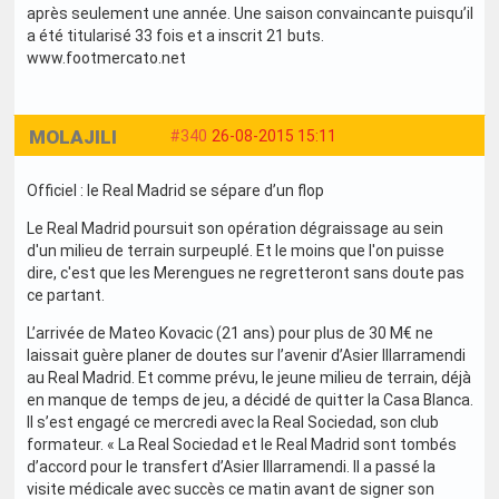
après seulement une année. Une saison convaincante puisqu’il
a été titularisé 33 fois et a inscrit 21 buts.
www.footmercato.net
MOLAJILI
#340
26-08-2015 15:11
Officiel : le Real Madrid se sépare d’un flop
Le Real Madrid poursuit son opération dégraissage au sein
d'un milieu de terrain surpeuplé. Et le moins que l'on puisse
dire, c'est que les Merengues ne regretteront sans doute pas
ce partant.
L’arrivée de Mateo Kovacic (21 ans) pour plus de 30 M€ ne
laissait guère planer de doutes sur l’avenir d’Asier Illarramendi
au Real Madrid. Et comme prévu, le jeune milieu de terrain, déjà
en manque de temps de jeu, a décidé de quitter la Casa Blanca.
Il s’est engagé ce mercredi avec la Real Sociedad, son club
formateur. « La Real Sociedad et le Real Madrid sont tombés
d’accord pour le transfert d’Asier Illarramendi. Il a passé la
visite médicale avec succès ce matin avant de signer son