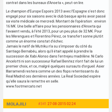
contrat dans les bureaux d’Anoeta », peut-on lire.
Le champion d’Europe Espoirs 2013 avec l’Espagne s’est donc
engagé pour six saisons avec le club basque après avoir passé
sa visite médicale ce mercredi. Montant de l’opération : environ
16 M€. Une belle affaire pour les pensionnaires d’Anoeta qui
l’avaient vendu, à l’été 2013, pour un peu plus de 32 M€. Pour
les Merengues et Florentino Pérez, ce transfert sonne plutôt
comme un énorme constat d’échec.
Jamais le natif de Mutriku n’a su s’imposer du côté du
Santiago Bernabéu, alors qu’il était appelé à prendre la
succession de Xabi Alonso dans l’entrejeu madrilène. Ni Carlo
Ancelotti ni son successeur Rafael Benitez n’ont fait de lui un
premier choix, et ce, malgré quelques sursauts d’orgueil. Asier
Illarramendi restera comme un des flops retentissants du
Real Madrid ces dernières années. La Real Sociedad espère
qu’elle saura le remettre en selle.
www.footmercato.net
MOLAJILI
#341
27-08-2015 02:24