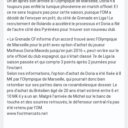
Un an après son arrivée à l’Olympique de Marseille, Doria n’a
toujours pas enfilé la tunique phocéenne en match officiel. Et
ce ne sera toujours pas pour cette saison, puisque l’OM a
décidé de l’envoyer en prêt, du côté de Grenade en Liga ! Le
recrutement de Rolando a accéléré le processus et Doria a filé
de l’autre côté des Pyrénées pour trouver son nouveau club.
« Le Grenade CF informe d’un accord trouvé avec l’Olympique
de Marseille pour le prêt avec option d’achat du joueur
Matheus Doria Macedo jusqu’en juin 2016 », peut-on lire sur le
site officiel du club espagnol, qui s’était classé 7e de Liga la
saison passée et qui compte 3 points après 2 journées pour
l’instant.
Selon nos informations, l’option d’achat de Doria a été fixée à 8
M€ par l’Olympique de Marseille, qui pourrait donc bien
retomber sur ses pattes dans ce rocambolesque dossier. Le
prix d’achat du Brésilien âgé de 20 ans était estimé entre 6 et
10 M€ il y a un an. Malgré l’arrivée de Michel sur le banc de
touche et des sourires retrouvés, le défenseur central n’a pas
été retenu par l’OM.
www.footmercato.net