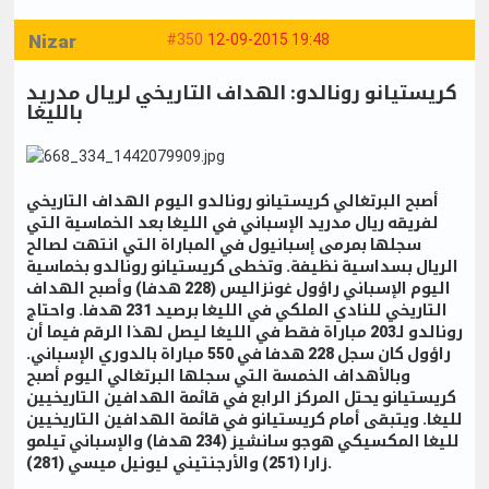
Nizar
#350
12-09-2015 19:48
كريستيانو رونالدو: الهداف التاريخي لريال مدريد
بالليغا
أصبح البرتغالي كريستيانو رونالدو اليوم الهداف التاريخي
لفريقه ريال مدريد الإسباني في الليغا بعد الخماسية التي
سجلها بمرمى إسبانيول في المباراة التي انتهت لصالح
الريال بسداسية نظيفة. وتخطى كريستيانو رونالدو بخماسية
اليوم الإسباني راؤول غونزاليس (228 هدفا) وأصبح الهداف
التاريخي للنادي الملكي في الليغا برصيد 231 هدفا. واحتاج
رونالدو لـ203 مباراة فقط في الليغا ليصل لهذا الرقم فيما أن
راؤول كان سجل 228 هدفا في 550 مباراة بالدوري الإسباني.
وبالأهداف الخمسة التي سجلها البرتغالي اليوم أصبح
كريستيانو يحتل المركز الرابع في قائمة الهدافين التاريخيين
لليغا. ويتبقى أمام كريستيانو في قائمة الهدافين التاريخيين
لليغا المكسيكي هوجو سانشيز (234 هدفا) والإسباني تيلمو
زارا (251) والأرجنتيني ليونيل ميسي (281).