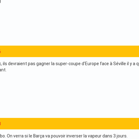
0
6
x, ils devraient pas gagner la super-coupe d'Europe face à Séville il y a
ant.
3
labo. On verra si le Barça va pouvoir inverser la vapeur dans 3 jours.