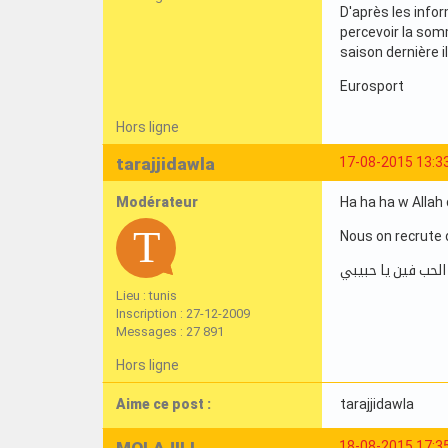
D'après les info
percevoir la somm
saison dernière il
Eurosport
Hors ligne
tarajjidawla
17-08-2015 13:3
Modérateur
Ha ha ha w Allah 
Nous on recrute 
الحب فين يا حبيبي
Lieu : tunis
Inscription : 27-12-2009
Messages : 27 891
Hors ligne
Aime ce post :
tarajjidawla
MOLAJILI
18-08-2015 17:3