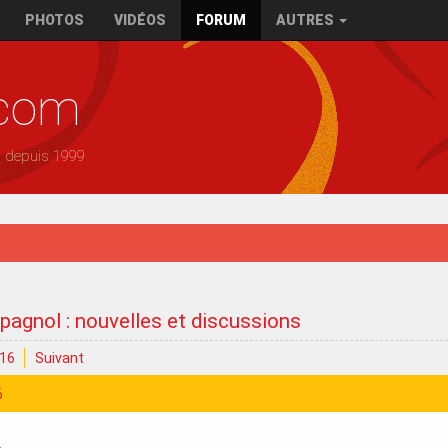
PHOTOS
VIDÉOS
FORUM
AUTRES
.com
— depuis 1999
pagnol : nouvelles et discussions
16
Suivant
6