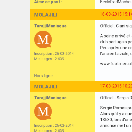
Aime ce post :
BenM'radMacho
MOLAJILI
16-08-2015 15:1
TarajjiManiaque
Officiel : Ciani s
A peine arrivé et
club portugais p
Peu après une co
Inscription : 26-02-2014
l’ancien Laziale,
Messages : 2 639
www.footmercat
Hors ligne
MOLAJILI
17-08-2015 10:2
TarajjiManiaque
Officiel - Sergi
Sergio Ramos pro
Alors qu'il y a 
13h30, lors d'une
Inscription : 26-02-2014
annonce met un t
Messages : 2 639