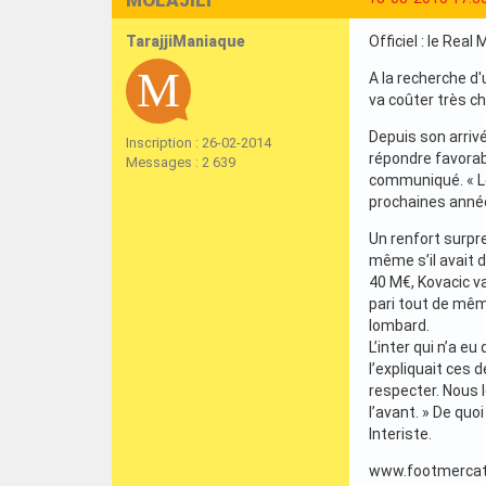
TarajjiManiaque
Officiel : le Real
A la recherche d'
va coûter très ch
Depuis son arrivé
Inscription : 26-02-2014
répondre favorab
Messages : 2 639
communiqué. « Le 
prochaines année
Un renfort surpre
même s’il avait d
40 M€, Kovacic va
pari tout de même
lombard.
L’inter qui n’a e
l’expliquait ces 
respecter. Nous 
l’avant. » De quo
Interiste.
www.footmercat