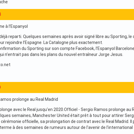
uche
4
igne à l’Espanyol
 déjà reparti. Quelques semaines après avoir signé libre au Sporting, le
our rejoindre l’Espagne. La Catalogne plus exactement.
nfirmation du Sporting sur son compte Facebook, l’Espanyol Barcelone 
 qui n’entrait pas dans les plans du nouvel entraîneur Jorge Jesus.
o.net
9
o Ramos prolonge au Real Madrid
longe avec le Real jusqu'en 2020.Officiel - Sergio Ramos prolonge au 
quelques semaines, Manchester United était prêt à tout pour attirer Ser
 cérémonie officielle, sa prolongation de contrat avec le Real Madrid. I
erme à des semaines de rumeurs autour de l'avenir de l'international