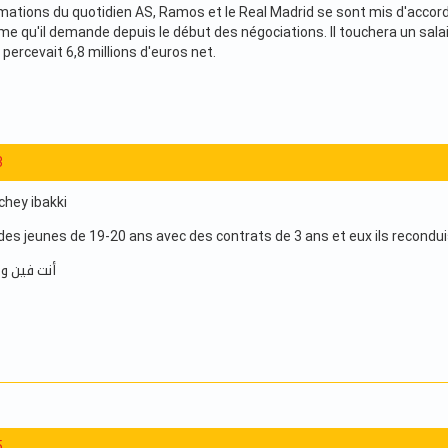
rmations du quotidien AS, Ramos et le Real Madrid se sont mis d'accord
e qu'il demande depuis le début des négociations. Il touchera un salair
 percevait 6,8 millions d'euros net.
3
chey ibakki
des jeunes de 19-20 ans avec des contrats de 3 ans et eux ils recondui
أنت فين و 
5