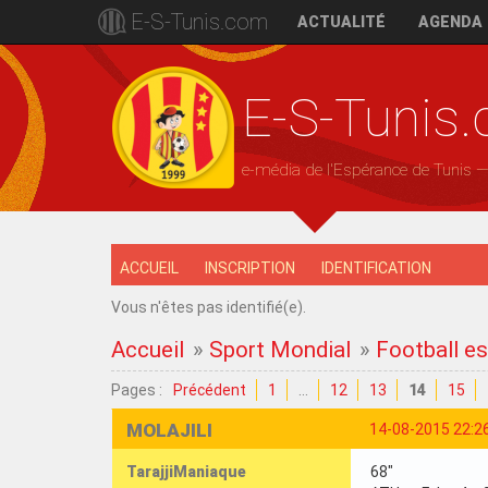
E-S-Tunis.com
ACTUALITÉ
AGENDA
E-S-Tunis
e-média de l'Espérance de Tunis 
ACCUEIL
INSCRIPTION
IDENTIFICATION
Vous n'êtes pas identifié(e).
Accueil
»
Sport Mondial
»
Football es
Pages :
Précédent
1
…
12
13
14
15
MOLAJILI
14-08-2015 22:2
TarajjiManiaque
68"