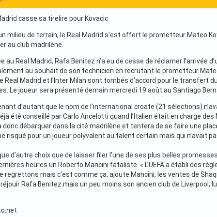
 Madrid casse sa tirelire pour Kovacic
un milieu de terrain, le Real Madrid s'est offert le prometteur Mateo Kov
er au club madrilène.
e au Real Madrid, Rafa Benitez n’a eu de cesse de réclamer l’arrivée d’u
lement au souhait de son technicien en recrutant le prometteur Mateo 
Real Madrid et l’Inter Milan sont tombés d’accord pour le transfert du 
s. Le joueur sera présenté demain mercredi 19 août au Santiago Berna
nant d’autant que le nom de l’international croate (21 sélections) n’av
éjà été conseillé par Carlo Ancelotti quand l’Italien était en charge 
 donc débarquer dans la cité madrilène et tentera de se faire une plac
 risqué pour un joueur polyvalent au talent certain mais qui n’avait p
u que d’autre choix que de laisser filer l’une de ses plus belles promes
dernières heures un Roberto Mancini fataliste. « L’UEFA a établi des règl
le regrettons mais c’est comme ça, ajoute Mancini, les ventes de Shaqi
i réjouir Rafa Benitez mais un peu moins son ancien club de Liverpool, 
o.net