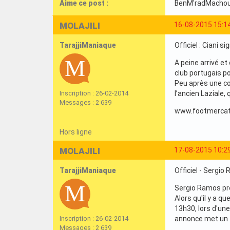
Aime ce post :
BenM'radMacho
MOLAJILI
16-08-2015 15:1
TarajjiManiaque
Officiel : Ciani s
A peine arrivé et
club portugais p
Peu après une co
Inscription : 26-02-2014
l’ancien Laziale,
Messages : 2 639
www.footmercat
Hors ligne
MOLAJILI
17-08-2015 10:2
TarajjiManiaque
Officiel - Sergi
Sergio Ramos pro
Alors qu'il y a 
13h30, lors d'une
Inscription : 26-02-2014
annonce met un t
Messages : 2 639