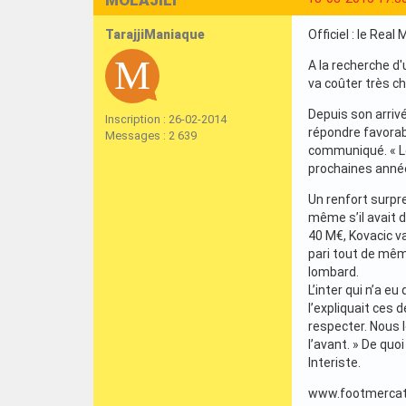
TarajjiManiaque
Officiel : le Real
A la recherche d'
va coûter très ch
Depuis son arrivé
Inscription : 26-02-2014
répondre favorab
Messages : 2 639
communiqué. « Le 
prochaines année
Un renfort surpre
même s’il avait d
40 M€, Kovacic va
pari tout de même
lombard.
L’inter qui n’a e
l’expliquait ces 
respecter. Nous 
l’avant. » De quo
Interiste.
www.footmercat