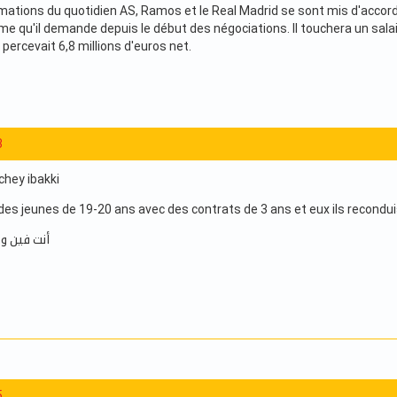
rmations du quotidien AS, Ramos et le Real Madrid se sont mis d'accord
e qu'il demande depuis le début des négociations. Il touchera un salair
 percevait 6,8 millions d'euros net.
3
chey ibakki
des jeunes de 19-20 ans avec des contrats de 3 ans et eux ils recondui
أنت فين و 
5