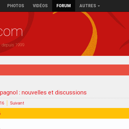
PHOTOS
VIDÉOS
FORUM
AUTRES
.com
— depuis 1999
pagnol : nouvelles et discussions
16
Suivant
6