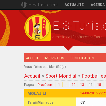
E-S-Tunis.com
ACTUALITÉ
AGENDA
E-S-Tunis
e-média de l'Espérance de Tunis 
ACCUEIL
INSCRIPTION
IDENTIFICATION
Vous n'êtes pas identifié(e).
Accueil
»
Sport Mondial
»
Football es
Pages :
Précédent
1
…
12
13
14
15
MOLAJILI
14-08-2015 22:2
TarajjiManiaque
68"