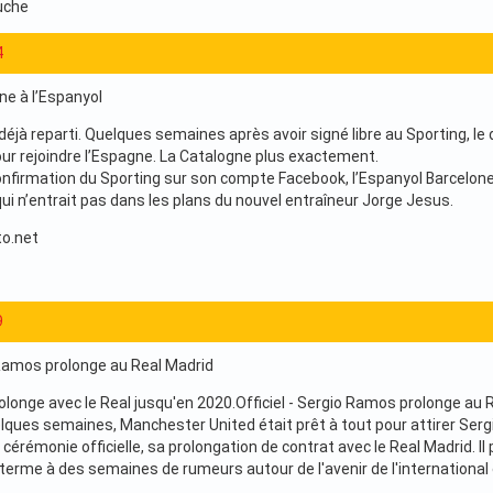
uche
4
igne à l’Espanyol
 déjà reparti. Quelques semaines après avoir signé libre au Sporting, le
our rejoindre l’Espagne. La Catalogne plus exactement.
nfirmation du Sporting sur son compte Facebook, l’Espanyol Barcelone 
 qui n’entrait pas dans les plans du nouvel entraîneur Jorge Jesus.
o.net
9
o Ramos prolonge au Real Madrid
longe avec le Real jusqu'en 2020.Officiel - Sergio Ramos prolonge au 
quelques semaines, Manchester United était prêt à tout pour attirer Ser
 cérémonie officielle, sa prolongation de contrat avec le Real Madrid. I
erme à des semaines de rumeurs autour de l'avenir de l'international