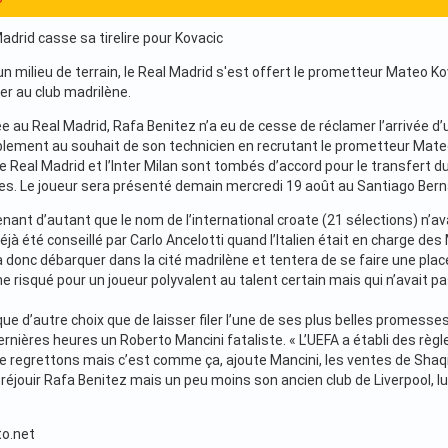
 Madrid casse sa tirelire pour Kovacic
un milieu de terrain, le Real Madrid s'est offert le prometteur Mateo Kov
er au club madrilène.
e au Real Madrid, Rafa Benitez n’a eu de cesse de réclamer l’arrivée d’u
lement au souhait de son technicien en recrutant le prometteur Mateo 
Real Madrid et l’Inter Milan sont tombés d’accord pour le transfert du 
s. Le joueur sera présenté demain mercredi 19 août au Santiago Berna
nant d’autant que le nom de l’international croate (21 sélections) n’av
éjà été conseillé par Carlo Ancelotti quand l’Italien était en charge 
 donc débarquer dans la cité madrilène et tentera de se faire une plac
 risqué pour un joueur polyvalent au talent certain mais qui n’avait p
u que d’autre choix que de laisser filer l’une de ses plus belles promes
dernières heures un Roberto Mancini fataliste. « L’UEFA a établi des règl
le regrettons mais c’est comme ça, ajoute Mancini, les ventes de Shaqi
i réjouir Rafa Benitez mais un peu moins son ancien club de Liverpool, 
o.net