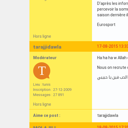
D'après les info
percevoir la somm
saison dernière il
Eurosport
Hors ligne
tarajjidawla
17-08-2015 13:3
Modérateur
Ha ha ha w Allah 
Nous on recrute 
الحب فين يا حبيبي
Lieu : tunis
Inscription : 27-12-2009
Messages : 27 891
Hors ligne
Aime ce post :
tarajjidawla
MOLAJILI
18-08-2015 17:3