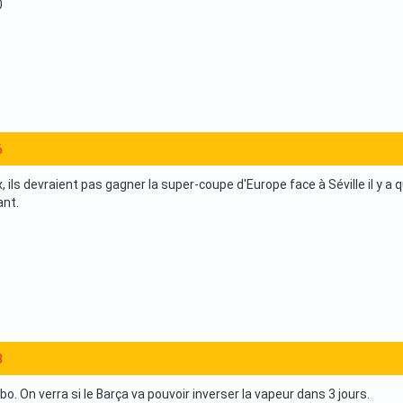
0
6
x, ils devraient pas gagner la super-coupe d'Europe face à Séville il y a
ant.
3
labo. On verra si le Barça va pouvoir inverser la vapeur dans 3 jours.