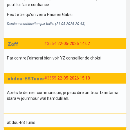
peut lui faire confiance
Peut être qu'on verra Hassen Gabsi
Dernière modification par balha (21-05-2026 20:43)
Zoff
#3554
22-05-2026 14:02
Par contre j'aimerai bien voir YZ conseiller de chokri
abdou-ESTunis
#3555
22-05-2026 15:18
Après le dernier communiqué, je peux dire un truc: tzantarna
idara w joumhour wal hamdulillah.
abdou-ESTunis