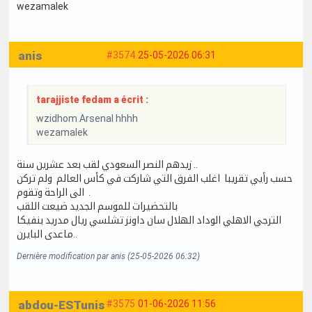
wezamalek
anis
#3574
25-05-2026 06:31
tarajjiste fedam a écrit :
wzidhom Arsenal hhhh
wezamalek
زيدهم النصر السعودي لقب بعد عشرين سنة ..
حسب رأيي تقريبا اغلب الفرق التي شاركت في كأس العالم ولم تركن
الى الراحة وتقوم .
بالتحضيرات للموسم الجديد ضيعت اللقب
الترجي الاهلي الوداد الهلال سان داونز تشلسي ريال مدريد بنفيكا
ماعدى البايرن..
Dernière modification par anis (25-05-2026 06:32)
abdou-ESTunis
#3575
01-06-2026 11:56