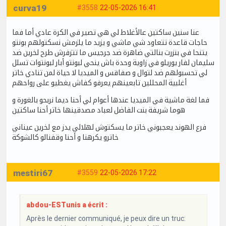
curva19
#3558
22-05-2026 16:41
عنا سنين ساكتين عالأغلاط لي هي تصير في الكرة عادي أما فما
حاجات قاعدة تتعاود شي ماشي و يزيد ما يلزمش نسكتولهم بونتو
يتنحا في بنزرت بنالتي ضاهرة ضد جرجيس ما تتزفرش طرح لخرين ضد
سليمان لفار يوريلو في زاوية وحدة باش ينحي لبونتو أبار لبونتوات تسلل
لي تحسبولهم ضد لتوال و صفاقس و الميديا لا حياة لمن تنادي خاتر
أغلبية المحللين تابعينهم يعرفو كفاش يغطيو على رواحهم
فما لغة ماشية في الميديا عندها أعوام لي أحنا ديما نربحو بالغورة و
هوما شريفة بنت الفاضل لعباد مصدقينها خاتر أحنا ساكتين
فرع الهوند يعجبوني خاتر ما يسكتوش لهلالي يدز مع لخرين عيناني
خاترو يكرهنا و أحنا وقفنالو كالشوكة
mestiri67
#3559
22-05-2026 17:22
abdou-ESTunis a écrit :
Après le dernier communiqué, je peux dire un truc: