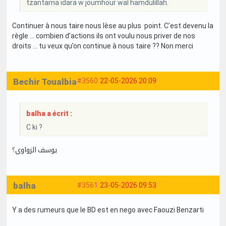
tzantarna idara w joumhour wal hamdulillah.
Continuer à nous taire nous lèse au plus point. C’est devenu la
règle … combien d’actions ils ont voulu nous priver de nos
droits … tu veux qu’on continue à nous taire ?? Non merci
Bechir Toualbia
#3560
22-05-2026 20:09
balha a écrit :
C ki ?
يوسف الزواوي؟
balha
#3561
23-05-2026 09:53
Y a des rumeurs que le BD est en nego avec Faouzi Benzarti