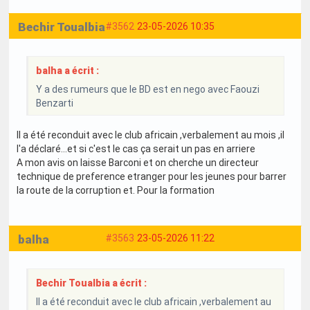
Bechir Toualbia
#3562
23-05-2026 10:35
balha a écrit :
Y a des rumeurs que le BD est en nego avec Faouzi
Benzarti
Il a été reconduit avec le club africain ,verbalement au mois ,il
l'a déclaré...et si c'est le cas ça serait un pas en arriere
A mon avis on laisse Barconi et on cherche un directeur
technique de preference etranger pour les jeunes pour barrer
la route de la corruption et. Pour la formation
balha
#3563
23-05-2026 11:22
Bechir Toualbia a écrit :
Il a été reconduit avec le club africain ,verbalement au