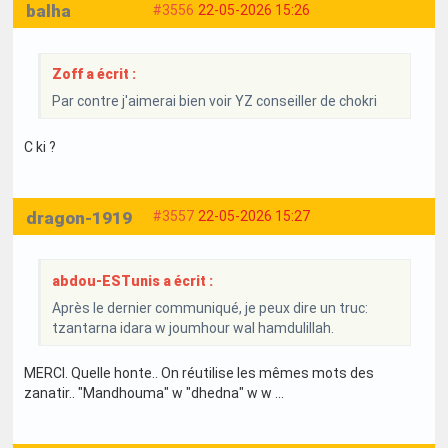
balha
#3556
22-05-2026 15:26
Zoff a écrit :
Par contre j'aimerai bien voir YZ conseiller de chokri
C ki ?
dragon-1919
#3557
22-05-2026 15:27
abdou-ESTunis a écrit :
Après le dernier communiqué, je peux dire un truc:
tzantarna idara w joumhour wal hamdulillah.
MERCI. Quelle honte.. On réutilise les mêmes mots des
zanatir.. "Mandhouma" w "dhedna" w w ...