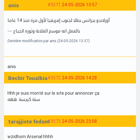
anis
#3571
24-05-2026 13:57
أورلاندو بيراتس بطلا لجنوب إفريقيا لأول مرة منذ 14 عاما
--- بالفعل انه موسم الغلابة وثورة الجياع
Dernière modification par anis (24-05-2026 13:57)
anis
Bechir Toualbia
#3572
24-05-2026 14:28
Hhh je suis monté sur le site pour annoncer ça
سنة كبيسة ههه
tarajjiste fedam
#3573
24-05-2026 23:08
wzidhom Arsenal hhhh