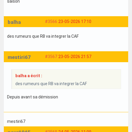
saison
balha
#3566
23-05-2026 17:10
des rumeurs que RB va integrer la CAF
mestiri67
#3567
23-05-2026 21:57
balha a écrit :
des rumeurs que RB va integrer la CAF
Depuis avant sa démission
mestiri67
#3568
24-05-2026 11:09