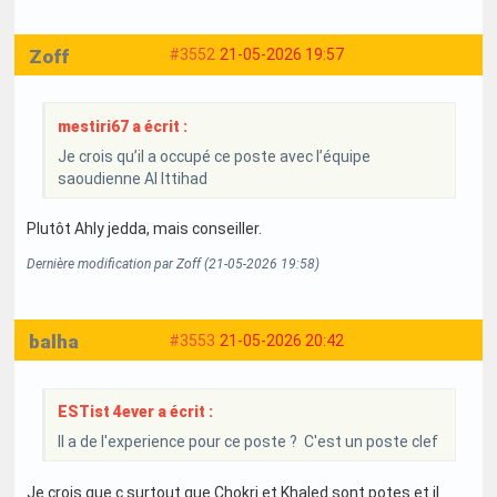
Zoff
#3552
21-05-2026 19:57
mestiri67 a écrit :
Je crois qu’il a occupé ce poste avec l’équipe
saoudienne Al Ittihad
Plutôt Ahly jedda, mais conseiller.
Dernière modification par Zoff (21-05-2026 19:58)
balha
#3553
21-05-2026 20:42
ESTist 4ever a écrit :
Il a de l'experience pour ce poste ? C'est un poste clef
Je crois que c surtout que Chokri et Khaled sont potes et il