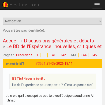
E-S-Tunis.com
Bascu
la
navig
Vous n'êtes pas identifié(e).
Accueil
»
Discussions générales et débats
»
Le BD de l'Espérance : nouvelles, critiques et
Pages :
Précédent
1
…
141
142
143
144
145
1
mestiri67
#3551
21-05-2026 18:11
ESTist 4ever a écrit :
Il a de l'experience pour ce poste ? C'est un poste clef
Je crois qu’il a occupé ce poste avec l’équipe saoudienne Al
Ittihad