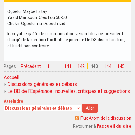
Ogbelu: Maybe I stay
Yazid Mansouri: C'est du 50-50
Chokri: Ogbelu ma i7ebech izid
Incroyable gaffe de communcation venant du vice-president
chargé de la section football. Le joueur et le DS disent un truc,
et lui dit son contraire.
Pages :
Précédent
1
…
141
142
143
144
145
1
Accueil
»
Discussions générales et débats
»
Le BD de l'Espérance : nouvelles, critiques et suggestions
Atteindre
Flux Atom de la discussion
l'accueil du site
Retourner à