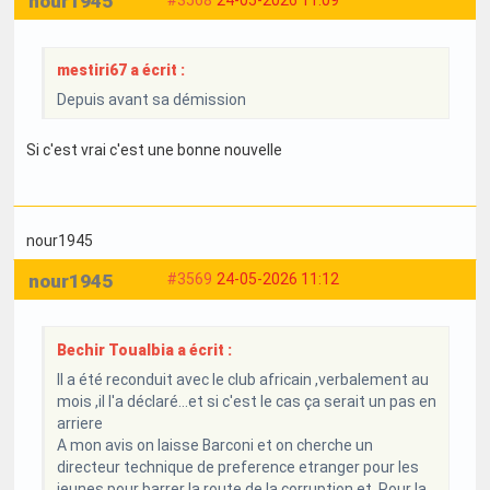
nour1945
mestiri67 a écrit :
Depuis avant sa démission
Si c'est vrai c'est une bonne nouvelle
nour1945
nour1945
#3569
24-05-2026 11:12
Bechir Toualbia a écrit :
Il a été reconduit avec le club africain ,verbalement au
mois ,il l'a déclaré...et si c'est le cas ça serait un pas en
arriere
A mon avis on laisse Barconi et on cherche un
directeur technique de preference etranger pour les
jeunes pour barrer la route de la corruption et. Pour la