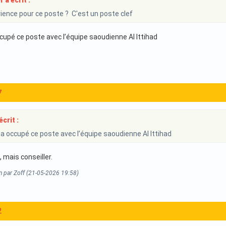
 a écrit :
erience pour ce poste ? C'est un poste clef
occupé ce poste avec l’équipe saoudienne Al Ittihad
7
crit :
l a occupé ce poste avec l’équipe saoudienne Al Ittihad
, mais conseiller.
n par Zoff (21-05-2026 19:58)
2