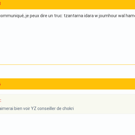
8
 communiqué, je peux dire un truc: tzantarna idara w joumhour wal hamd
6
:
aimerai bien voir YZ conseiller de chokri