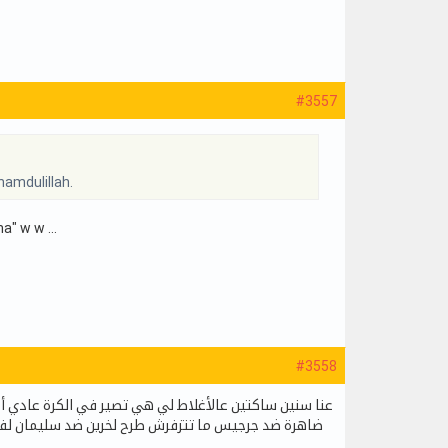
#3557
hamdulillah.
" w w ...
#3558
عنا سنين ساكتين عالأغلاط لي هي تصير في الكرة عادي أم
ضاهرة ضد جرجيس ما تتزفرش طرح لخرين ضد سليمان لفار 