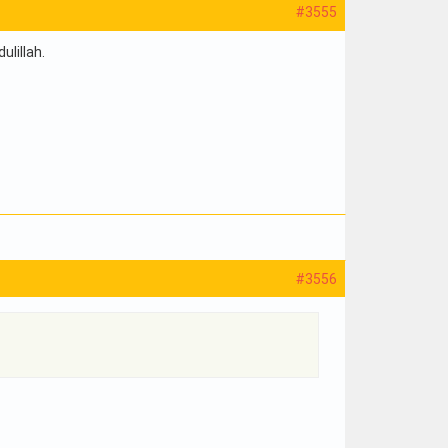
#3555
ulillah.
#3556