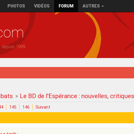
PHOTOS
VIDÉOS
FORUM
AUTRES
.com
— depuis 1999
ébats
»
Le BD de l'Espérance : nouvelles, critique
44
145
146
Suivant
1