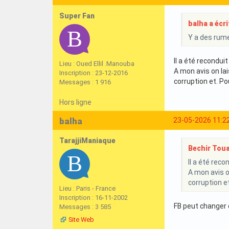
Super Fan
balha a écrit
Y a des rume
Il a été reconduit
Lieu : Oued Ellil .Manouba
A mon avis on lai
Inscription : 23-12-2016
corruption et. Po
Messages : 1 916
Hors ligne
balha
23-05-2026 11:2
TarajjiManiaque
Bechir Toual
Il a été reco
A mon avis o
corruption e
Lieu : Paris - France
Inscription : 16-11-2002
FB peut changer d
Messages : 3 585
Site Web