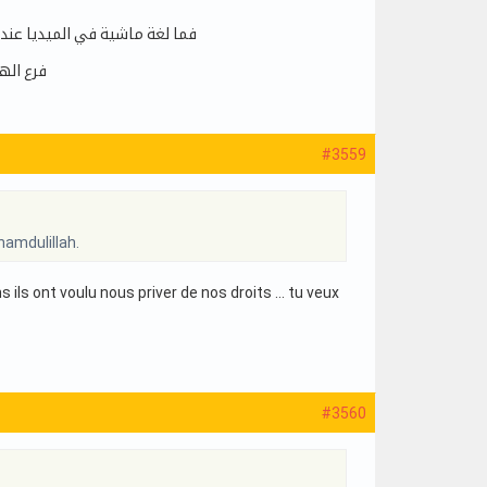
فما لغة ماشية في الميديا عندها
فرع اله
#3559
hamdulillah.
 ils ont voulu nous priver de nos droits … tu veux
#3560