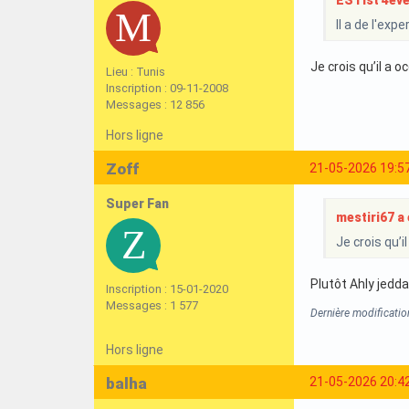
ESTist 4ever
Il a de l'exp
Je crois qu’il a 
Lieu : Tunis
Inscription : 09-11-2008
Messages : 12 856
Hors ligne
Zoff
21-05-2026 19:5
Super Fan
mestiri67 a é
Je crois qu’i
Plutôt Ahly jedda
Inscription : 15-01-2020
Messages : 1 577
Dernière modificatio
Hors ligne
balha
21-05-2026 20:4