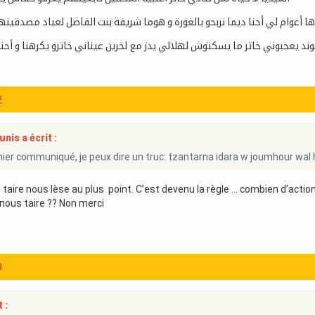
 أعوام لي أحنا ديما نربحو بالغورة و هوما شريفة بنت الفاضل لعباد مصدقينها
وند يعجبوني خاتر ما يسكتوش لهلالي يدز مع لخرين عيناني خاترو يكرهنا و أحن
2
is a écrit :
nier communiqué, je peux dire un truc: tzantarna idara w joumhour wal 
taire nous lèse au plus point. C’est devenu la règle … combien d’actions
 nous taire ?? Non merci
9
 :