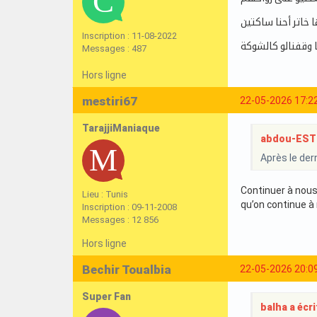
 خاتر أحنا ساكتين
Inscription : 11-08-2022
ا وقفنالو كالشوكة
Messages : 487
Hors ligne
mestiri67
22-05-2026 17:2
TarajjiManiaque
abdou-ESTun
Après le der
Continuer à nous 
Lieu : Tunis
qu’on continue à
Inscription : 09-11-2008
Messages : 12 856
Hors ligne
Bechir Toualbia
22-05-2026 20:0
Super Fan
balha a écrit