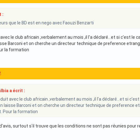
 :
urs que le BD est en nego avec Faouzi Benzarti
 avec le club africain ,verbalement au mois ,il l'a déclaré...et si c'est le 
sse Barconi et on cherche un directeur technique de preference etrange
ur la formation
2
bia a écrit :
nduit avec le club africain ,verbalement au mois ,il l'a déclaré...et si c'es
n laisse Barconi et on cherche un directeur technique de preference etr
t. Pour la formation
'avis, surtout s'il trouve que les conditions ne sont pas réunies pour re