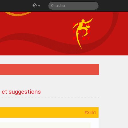
s et suggestions
#3551