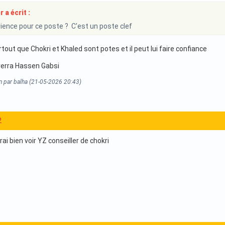
 a écrit :
erience pour ce poste ? C'est un poste clef
rtout que Chokri et Khaled sont potes et il peut lui faire confiance
verra Hassen Gabsi
n par balha (21-05-2026 20:43)
2
rai bien voir YZ conseiller de chokri