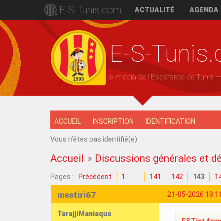
E-S-Tunis.com
ACTUALITÉ
AGENDA
E-S-Tunis
e-média de l'Espérance de Tunis 
ACCUEIL
INSCRIPTION
IDENTIFICATION
Vous n'êtes pas identifié(e).
Accueil
»
Discussions générales et d
Pages :
Précédent
1
…
141
142
143
1
mestiri67
21-05-2026 18:1
TarajjiManiaque