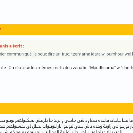
7
is a écrit :
nier communiqué, je peux dire un truc: tzantarna idara w joumhour wal 
nte.. On réutilise les mêmes mots des zanatir.. "Mandhouma" w "dhedna
1
ا فما حاجات قاعدة تتعاود شي ماشي و يزيد ما يلزمش نسكتولهم بونتو يتنحا
يوريلو في زاوية وحدة باش ينحي لبونتو أبار لبونتوات تسلل لي تحسبولهم ضد
الميديا لا حياة لمن تنادي خاتر أغلبية المحللين تابعينهم يعرفو كفاش