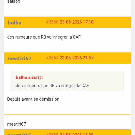
saison
balha
#3566
23-05-2026 17:10
des rumeurs que RB va integrer la CAF
mestiri67
#3567
23-05-2026 21:57
balha a écrit :
des rumeurs que RB va integrer la CAF
Depuis avant sa démission
mestiri67
#3568
24-05-2026 11:09