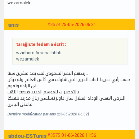
wezamalek
anis
#3574
25-05-2026 06:31
tarajjiste fedam a écrit :
wzidhom Arsenal hhhh
wezamalek
زيدهم النصر السعودي لقب بعد عشرين سنة ..
حسب رأيي تقريبا اغلب الفرق التي شاركت في كأس العالم ولم تركن
الى الراحة وتقوم .
بالتحضيرات للموسم الجديد ضيعت اللقب
الترجي الاهلي الوداد الهلال سان داونز تشلسي ريال مدريد بنفيكا
ماعدى البايرن..
Dernière modification par anis (25-05-2026 06:32)
abdou-ESTunis
#3575
01-06-2026 11:56