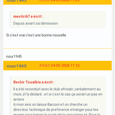
nour1945
mestiri67 a écrit :
Depuis avant sa démission
Si c'est vrai c'est une bonne nouvelle
nour1945
nour1945
#3569
24-05-2026 11:12
Bechir Toualbia a écrit :
Il a été reconduit avec le club africain ,verbalement au
mois ,il l'a déclaré...et si c'est le cas ça serait un pas en
arriere
A mon avis on laisse Barconi et on cherche un
directeur technique de preference etranger pour les
jeunes pour barrer la route de la corruption et. Pour la