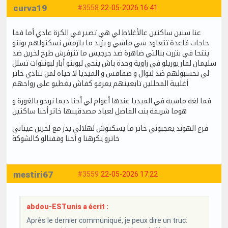
curva19
#3558
22-05-2026 16:41
عنا سنين ساكتين عالأغلاط لي هي تصير في الكرة عادي أما فما
حاجات قاعدة تتعاود شي ماشي و يزيد ما يلزمش نسكتولهم بونتو
يتنحا في بنزرت بنالتي ضاهرة ضد جرجيس ما تتزفرش طرح لخرين ضد
سليمان لفار يوريلو في زاوية وحدة باش ينحي لبونتو أبار لبونتوات تسلل
لي تحسبولهم ضد لتوال و صفاقس و الميديا لا حياة لمن تنادي خاتر
أغلبية المحللين تابعينهم يعرفو كفاش يغطيو على رواحهم
فما لغة ماشية في الميديا عندها أعوام لي أحنا ديما نربحو بالغورة و
هوما شريفة بنت الفاضل لعباد مصدقينها خاتر أحنا ساكتين
فرع الهوند يعجبوني خاتر ما يسكتوش لهلالي يدز مع لخرين عيناني
خاترو يكرهنا و أحنا وقفنالو كالشوكة
mestiri67
#3559
22-05-2026 17:22
abdou-ESTunis a écrit :
Après le dernier communiqué, je peux dire un truc: