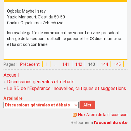
Ogbelu: Maybe I stay
Yazid Mansouri: C'est du 50-50
Chokri: Ogbelu ma i7ebech izid
Incroyable gaffe de communcation venant du vice-president
chargé de la section football. Le joueur et le DS disent un truc,
et lui dit son contraire.
Pages :
Précédent
1
…
141
142
143
144
145
1
Accueil
»
Discussions générales et débats
»
Le BD de l'Espérance : nouvelles, critiques et suggestions
Atteindre
Flux Atom de la discussion
l'accueil du site
Retourner à