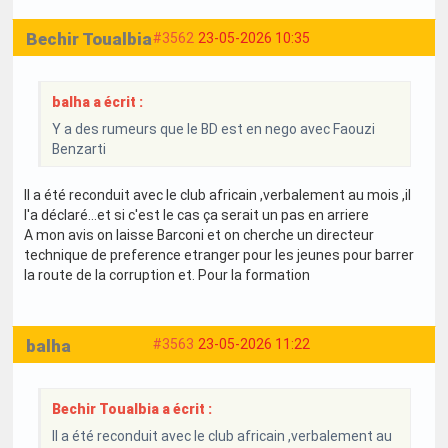
Bechir Toualbia
#3562
23-05-2026 10:35
balha a écrit :
Y a des rumeurs que le BD est en nego avec Faouzi
Benzarti
Il a été reconduit avec le club africain ,verbalement au mois ,il
l'a déclaré...et si c'est le cas ça serait un pas en arriere
A mon avis on laisse Barconi et on cherche un directeur
technique de preference etranger pour les jeunes pour barrer
la route de la corruption et. Pour la formation
balha
#3563
23-05-2026 11:22
Bechir Toualbia a écrit :
Il a été reconduit avec le club africain ,verbalement au