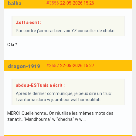
balha
#3556
22-05-2026 15:26
Zoff a écrit :
Par contre j'aimerai bien voir YZ conseiller de chokri
C ki ?
dragon-1919
#3557
22-05-2026 15:27
abdou-ESTunis a écrit :
Après le dernier communiqué, je peux dire un truc:
tzantarna idara w joumhour wal hamdulillah.
MERCI. Quelle honte.. On réutilise les mêmes mots des
zanatir.. "Mandhouma" w "dhedna" w w ...