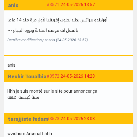
anis
#3571
24-05-2026 13:57
أورلاندو بيراتس بطلا لجنوب إفريقيا لأول مرة منذ 14 عاما
--- بالفعل انه موسم الغلابة وثورة الجياع
Dernière modification par anis (24-05-2026 13:57)
anis
Bechir Toualbia
#3572
24-05-2026 14:28
Hhh je suis monté sur le site pour annoncer ça
سنة كبيسة ههه
tarajjiste fedam
#3573
24-05-2026 23:08
wzidhom Arsenal hhhh