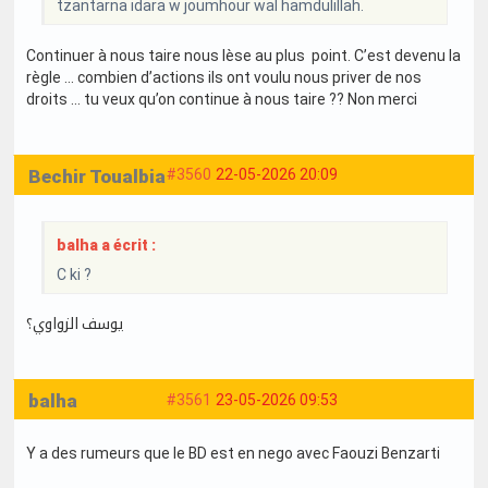
tzantarna idara w joumhour wal hamdulillah.
Continuer à nous taire nous lèse au plus point. C’est devenu la
règle … combien d’actions ils ont voulu nous priver de nos
droits … tu veux qu’on continue à nous taire ?? Non merci
Bechir Toualbia
#3560
22-05-2026 20:09
balha a écrit :
C ki ?
يوسف الزواوي؟
balha
#3561
23-05-2026 09:53
Y a des rumeurs que le BD est en nego avec Faouzi Benzarti