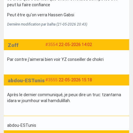
peut lui faire confiance
Peut être qu'on verra Hassen Gabsi
Dernière modification par balha (21-05-2026 20:43)
Zoff
#3554
22-05-2026 14:02
Par contre j'aimerai bien voir YZ conseiller de chokri
abdou-ESTunis
#3555
22-05-2026 15:18
Après le dernier communiqué, je peux dire un truc: tzantarna
idara w joumhour wal hamdulillah.
abdou-ESTunis