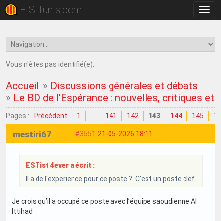
E-S-Tunis.com
Bascu
la
navig
Vous n'êtes pas identifié(e).
Accueil
»
Discussions générales et débats
»
Le BD de l'Espérance : nouvelles, critiques et
Pages :
Précédent
1
…
141
142
143
144
145
1
mestiri67
#3551
21-05-2026 18:11
ESTist 4ever a écrit :
Il a de l'experience pour ce poste ? C'est un poste clef
Je crois qu’il a occupé ce poste avec l’équipe saoudienne Al
Ittihad