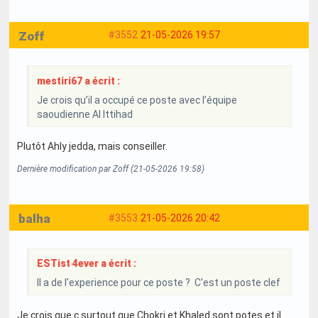
Zoff
#3552
21-05-2026 19:57
mestiri67 a écrit :
Je crois qu’il a occupé ce poste avec l’équipe
saoudienne Al Ittihad
Plutôt Ahly jedda, mais conseiller.
Dernière modification par Zoff (21-05-2026 19:58)
balha
#3553
21-05-2026 20:42
ESTist 4ever a écrit :
Il a de l'experience pour ce poste ? C'est un poste clef
Je crois que c surtout que Chokri et Khaled sont potes et il