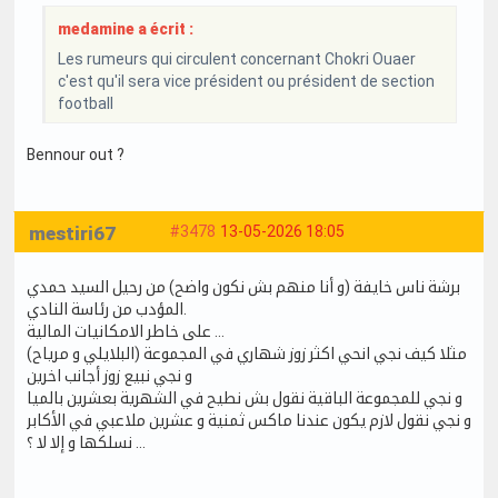
medamine a écrit :
Les rumeurs qui circulent concernant Chokri Ouaer
c'est qu'il sera vice président ou président de section
football
Bennour out ?
mestiri67
#3478
13-05-2026 18:05
برشة ناس خايفة (و أنا منهم بش نكون واضح) من رحيل السيد حمدي
المؤدب من رئاسة النادي.
على خاطر الامكانيات المالية …
مثلا كيف نجي انحي اكثر زوز شهاري في المجموعة (البلايلي و مرياح)
و نجي نبيع زوز أجانب اخرين
و نجي للمجموعة الباقية نقول بش نطيح في الشهرية بعشرين بالميا
و نجي نقول لازم يكون عندنا ماكس ثمنية و عشرين ملاعبي في الأكابر
… نسلكها و إلا لا ؟