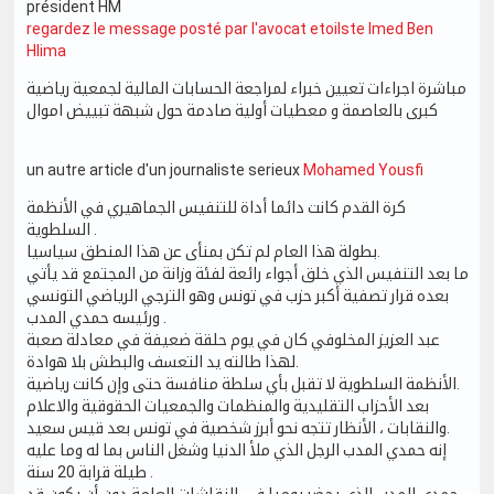
président HM
regardez le message posté par l'avocat etoilste Imed Ben
Hlima
مباشرة اجراءات تعيين خبراء لمراجعة الحسابات المالية لجمعية رياضية
كبرى بالعاصمة و معطيات أولية صادمة حول شبهة تبييض اموال
un autre article d'un journaliste serieux
Mohamed Yousfi
كرة القدم كانت دائما أداة للتنفيس الجماهيري في الأنظمة
السلطوية .
بطولة هذا العام لم تكن بمنأى عن هذا المنطق سياسيا.
ما بعد التنفيس الذي خلق أجواء رائعة لفئة وزانة من المجتمع قد يأتي
بعده قرار تصفية أكبر حزب في تونس وهو الترجي الرياضي التونسي
ورئيسه حمدي المدب .
عبد العزيز المخلوفي كان في يوم حلقة ضعيفة في معادلة صعبة
لهذا طالته يد التعسف والبطش بلا هوادة.
الأنظمة السلطوية لا تقبل بأي سلطة منافسة حتى وإن كانت رياضية.
بعد الأحزاب التقليدية والمنظمات والجمعيات الحقوقية والاعلام
والنقابات ، الأنظار تتجه نحو أبرز شخصية في تونس بعد قيس سعيد.
إنه حمدي المدب الرجل الذي ملأ الدنيا وشغل الناس بما له وما عليه
طيلة قرابة 20 سنة .