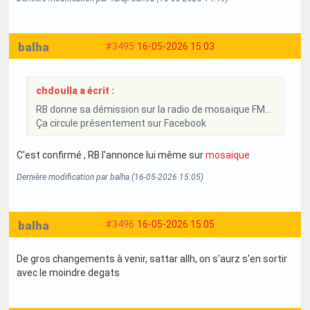
balha
#3495
16-05-2026 15:03
chdoulla a écrit :
RB donne sa démission sur la radio de mosaïque FM...
Ça circule présentement sur Facebook
C'est confirmé , RB l'annonce lui même sur
mosaique
Dernière modification par balha (16-05-2026 15:05)
balha
#3496
16-05-2026 15:05
De gros changements à venir, sattar allh, on s'aurz s'en sortir
avec le moindre degats