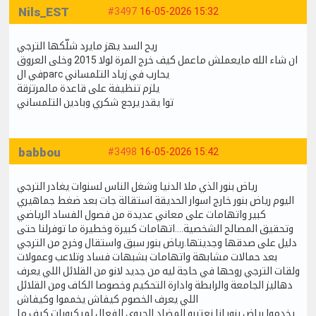
Nils_EST
#3497
16-05-2026 15:32
ريح السد يهز مايرد شلّكها الترجي
ان شاء الله مايعملش ماعمل كيف خرج المرة لولا 2015 وخلى العروق
في الparc يحارب في زياد التلمساني
يلزم تنظيفة على قاعدة مالمرتزقة
توا يقدر يرجع شكري وبادين التلمساني
babbou
#3498
16-05-2026 15:42
رياض بنور الذي ملا الدنيا وشغل الناس لسنوات يغادر الترجي
اليوم رياض بنور خارج اسوار الحديقة استقالة جات بعد ضغط جماهيري
كبير واتهامات على معاني عديدة من فصول الفساد الرياضي
وتحقيق المصالح الشخصية....اتهامات كبيرة وخطيرة ما توفرلنا حتى
دليل على صدقها وجديتها.رياض بنور سبق واستقال وخرج من الترجي
بعد حمالات مشابهة واتهامات بشبهات فساد وتلاعب وعمولات
ولقات الترجي روحها في حاجة ليه من جديد لانو من القلائل اللي يعرف
دهاليز الجامعة والرابطة وادارة التحكيم وخصوصا الكاف ومن القلائل
اللي يعرف الخصوم كيفاش يخمموا وكيفاش
يخدموا.رياض بنور انا نعتبرو المضاد الحيوي الفعال لميكروبات كيف ما