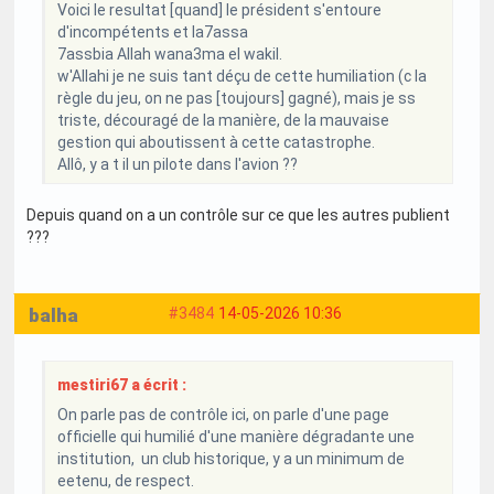
Voici le resultat [quand] le président s'entoure
d'incompétents et la7assa
7assbia Allah wana3ma el wakil.
w'Allahi je ne suis tant déçu de cette humiliation (c la
règle du jeu, on ne pas [toujours] gagné), mais je ss
triste, découragé de la manière, de la mauvaise
gestion qui aboutissent à cette catastrophe.
Allô, y a t il un pilote dans l'avion ??
Depuis quand on a un contrôle sur ce que les autres publient
???
balha
#3484
14-05-2026 10:36
mestiri67 a écrit :
On parle pas de contrôle ici, on parle d'une page
officielle qui humilié d'une manière dégradante une
institution, un club historique, y a un minimum de
eetenu, de respect.