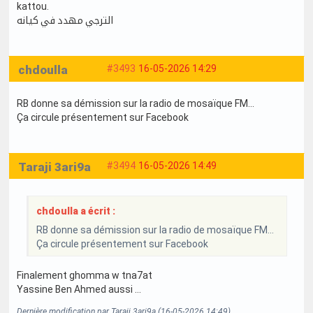
kattou.
الترجي مهدد في كيانه
chdoulla
#3493
16-05-2026 14:29
RB donne sa démission sur la radio de mosaïque FM...
Ça circule présentement sur Facebook
Taraji 3ari9a
#3494
16-05-2026 14:49
chdoulla a écrit :
RB donne sa démission sur la radio de mosaïque FM...
Ça circule présentement sur Facebook
Finalement ghomma w tna7at
Yassine Ben Ahmed aussi …
Dernière modification par Taraji 3ari9a (16-05-2026 14:49)