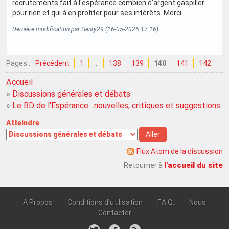
recrutements fait à l'espérance combien d'argent gaspiller
pour rien et qui à en profiter pour ses intérêts. Merci
Dernière modification par Henry29 (16-05-2026 17:16)
Pages :
Précédent
1
…
138
139
140
141
142
…
Accueil
»
Discussions générales et débats
»
Le BD de l'Espérance : nouvelles, critiques et suggestions
Atteindre
Flux Atom de la discussion
l'accueil du site
Retourner à
A Propos
—
Conditions d'utilisation
—
F.A.Q.
—
Nous
Contacter