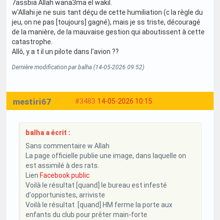
7assbia Allah wana3ma el wakil.
w'Allahi je ne suis tant déçu de cette humiliation (c la règle du
jeu, on ne pas [toujours] gagné), mais je ss triste, découragé
de la manière, de la mauvaise gestion qui aboutissent à cette
catastrophe.
Allô, y a t il un pilote dans l'avion ??
Dernière modification par balha (14-05-2026 09:52)
mestiri67
#3483
14-05-2026 10:15
balha a écrit :
Sans commentaire w Allah
La page officielle publie une image, dans laquelle on
est assimilé à des rats.
Lien
Facebook public
Voilà le résultat [quand] le bureau est infesté
d'opportunistes, arriviste
Voilà le résultat [quand] HM ferme la porte aux
enfants du club pour prêter main-forte