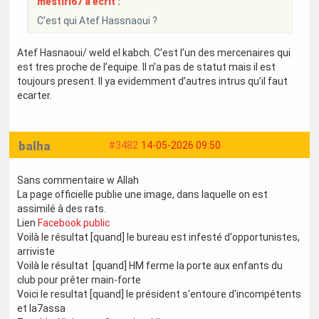
mestiri67 a écrit :
C’est qui Atef Hassnaoui ?
Atef Hasnaoui/ weld el kabch. C’est l’un des mercenaires qui
est tres proche de l’equipe. Il n’a pas de statut mais il est
toujours present. Il ya evidemment d’autres intrus qu’il faut
ecarter.
balha
#3482
14-05-2026 09:50
Sans commentaire w Allah
La page officielle publie une image, dans laquelle on est
assimilé à des rats.
Lien
Facebook public
Voilà le résultat [quand] le bureau est infesté d'opportunistes,
arriviste
Voilà le résultat [quand] HM ferme la porte aux enfants du
club pour prêter main-forte
Voici le resultat [quand] le président s'entoure d'incompétents
et la7assa