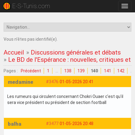
E-S-Tunis.com
Bascu
la
navig
Vous n'êtes pas identifié(e).
Accueil
»
Discussions générales et débats
»
Le BD de l'Espérance : nouvelles, critiques et
Pages :
Précédent
1
…
138
139
140
141
142
…
medamine
#3476
01-05-2026 20:41
Les rumeurs qui circulent concernant Chokri Ouaer c'est qu'il
sera vice président ou président de section football
balha
#3477
01-05-2026 20:48