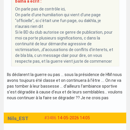
balha a écrit :
On parle pas de contrôle ici,
On parle d'une humiliation qui vient d'une page
"officielle", si c'était une fun page, ou dakhla, je
n'aurais rien dit
Si le BD du club autorise ce genre de publication, pour
moi ca porte plusieurs significations, c dans la
continuité de leur démarche agressive de
victimisation, ,d'accusations de conflits d'interets, et
de bla bla, c un message clair pour dire, on vous
respecte pas, et la guerre vient juste de commencer
Ils déclarent la guerre ou pas … sous la présidence de HM nous
avons toujours été classe et on continuera à l’être …. On ne va
pas tomber à leur bassesse … d’ailleurs l’ambiance sportive
s’est dégradée à cause d’eux et de leurs semblables… voulons
nous continuer à la faire se dégrader ?? Je ne crois pas
Nils_EST
#3486
14-05-2026 14:05