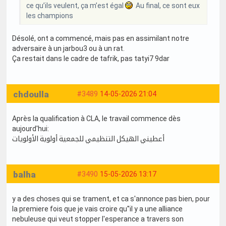
ce qu’ils veulent, ça m’est égal
Au final, ce sont eux
les champions
Désolé, ont a commencé, mais pas en assimilant notre
adversaire à un jarbou3 ou à un rat.
Ça restait dans le cadre de tafrik, pas tatyi7 9dar
chdoulla
#3489
14-05-2026 21:04
Après la qualification à CLA, le travail commence dès
aujourd'hui:
أعطيني الهيكل التنظيمي للجمعية أولوية الأولويات
balha
#3490
15-05-2026 13:17
y a des choses qui se trament, et ca s'annonce pas bien, pour
la premiere fois que je vais croire qu''il y a une alliance
nebuleuse qui veut stopper l'esperance a travers son