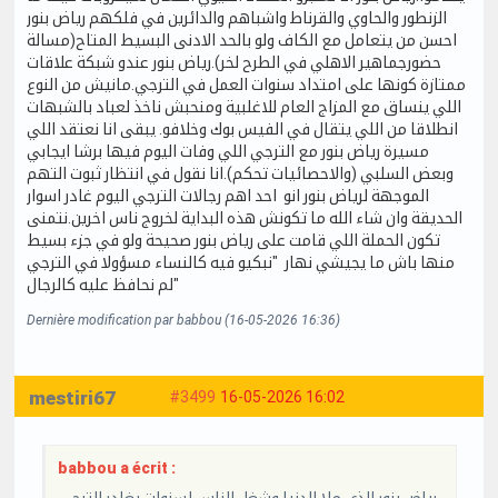
الزنطور والحاوي والقرناط واشباهم والدائرين في فلكهم رياض بنور
احسن من يتعامل مع الكاف ولو بالحد الادنى البسيط المتاح(مسالة
حضورجماهير الاهلي في الطرح لخر).رياض بنور عندو شبكة علاقات
ممتازة كونها على امتداد سنوات العمل في الترجي.مانيش من النوع
اللي ينساق مع المزاج العام للاغلبية ومنحبش ناخذ لعباد بالشبهات
انطلاقا من اللي يتقال في الفيس بوك وخلافو. يبقى انا نعتقد اللي
مسيرة رياض بنور مع الترجي اللي وفات اليوم فيها برشا ايجابي
وبعض السلبي (والاحصائيات تحكم).انا نقول في انتظار ثبوت التهم
الموجهة لرياض بنور انو احد اهم رجالات الترجي اليوم غادر اسوار
الحديقة وان شاء الله ما تكونش هذه البداية لخروج ناس اخرين.نتمنى
تكون الحملة اللي قامت على رياض بنور صحيحة ولو في جزء بسيط
منها باش ما يجيشي نهار "نبكيو فيه كالنساء مسؤولا في الترجي
لم نحافظ عليه كالرجال"
Dernière modification par babbou (16-05-2026 16:36)
mestiri67
#3499
16-05-2026 16:02
babbou a écrit :