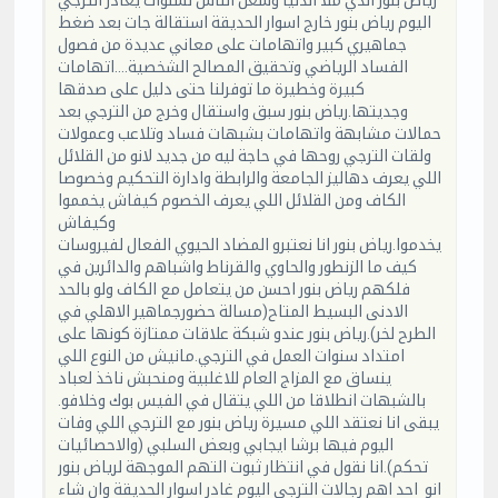
رياض بنور الذي ملا الدنيا وشغل الناس لسنوات يغادر الترجي
اليوم رياض بنور خارج اسوار الحديقة استقالة جات بعد ضغط
جماهيري كبير واتهامات على معاني عديدة من فصول
الفساد الرياضي وتحقيق المصالح الشخصية....اتهامات
كبيرة وخطيرة ما توفرلنا حتى دليل على صدقها
وجديتها.رياض بنور سبق واستقال وخرج من الترجي بعد
حمالات مشابهة واتهامات بشبهات فساد وتلاعب وعمولات
ولقات الترجي روحها في حاجة ليه من جديد لانو من القلائل
اللي يعرف دهاليز الجامعة والرابطة وادارة التحكيم وخصوصا
الكاف ومن القلائل اللي يعرف الخصوم كيفاش يخمموا
وكيفاش
يخدموا.رياض بنور انا نعتبرو المضاد الحيوي الفعال لفيروسات
كيف ما الزنطور والحاوي والقرناط واشباهم والدائرين في
فلكهم رياض بنور احسن من يتعامل مع الكاف ولو بالحد
الادنى البسيط المتاح(مسالة حضورجماهير الاهلي في
الطرح لخر).رياض بنور عندو شبكة علاقات ممتازة كونها على
امتداد سنوات العمل في الترجي.مانيش من النوع اللي
ينساق مع المزاج العام للاغلبية ومنحبش ناخذ لعباد
بالشبهات انطلاقا من اللي يتقال في الفيس بوك وخلافو.
يبقى انا نعتقد اللي مسيرة رياض بنور مع الترجي اللي وفات
اليوم فيها برشا ايجابي وبعض السلبي (والاحصائيات
تحكم).انا نقول في انتظار ثبوت التهم الموجهة لرياض بنور
انو احد اهم رجالات الترجي اليوم غادر اسوار الحديقة وان شاء