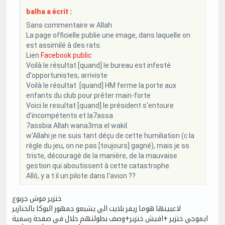
balha a écrit :
Sans commentaire w Allah
La page officielle publie une image, dans laquelle on
est assimilé à des rats.
Lien
Facebook public
Voilà le résultat [quand] le bureau est infesté
d'opportunistes, arriviste
Voilà le résultat [quand] HM ferme la porte aux
enfants du club pour prêter main-forte
Voici le resultat [quand] le président s'entoure
d'incompétents et la7assa
7assbia Allah wana3ma el wakil.
w'Allahi je ne suis tant déçu de cette humiliation (c la
règle du jeu, on ne pas [toujours] gagné), mais je ss
triste, découragé de la manière, de la mauvaise
gestion qui aboutissent à cette catastrophe.
Allô, y a t il un pilote dans l'avion ??
خنزير موش جربوع
لاعبينها هوما ريفر بلايت الي يشبعو جمهور البوكا بالخنازير
ايموجي خنزير +افيش خنزير+وصف بطولتهم حلال في صفحة رسمية