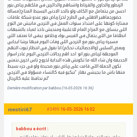
الزنطور والحاوي والقرناط واشباهم والدائرين في فلكهم رياض بنور
احسن من يتعامل مع الكاف ولو بالحد الادنى البسيط المتاح(مسالة
حضورجماهير الاهلي في الطرح لخر).رياض بنور عندو شبكة علاقات
ممتازة كونها على امتداد سنوات العمل في الترجي.مانيش من النوع
اللي ينساق مع المزاج العام للاغلبية ومنحبش ناخذ لعباد بالشبهات
انطلاقا من اللي يتقال في الفيس بوك وخلافو. يبقى انا نعتقد اللي
مسيرة رياض بنور مع الترجي اللي وفات اليوم فيها برشا ايجابي
وبعض السلبي (والاحصائيات تحكم).انا نقول في انتظار ثبوت التهم
الموجهة لرياض بنور انو احد اهم رجالات الترجي اليوم غادر اسوار
الحديقة وان شاء الله ما تكونش هذه البداية لخروج ناس اخرين.نتمنى
تكون الحملة اللي قامت على رياض بنور صحيحة ولو في جزء بسيط
منها باش ما يجيشي نهار "نبكيو فيه كالنساء مسؤولا في الترجي
لم نحافظ عليه كالرجال"
Dernière modification par babbou (16-05-2026 16:36)
mestiri67
#3499
16-05-2026 16:02
babbou a écrit :