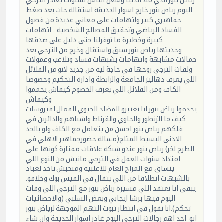
رياض بنور الذي ملا الدنيا وشغل الناس لسنوات يغادر الترجي
اليوم رياض بنور خارج اسوار الحديقة استقالة جات بعد ضغط
جماهيري كبير واتهامات على معاني عديدة من فصول
الفساد الرياضي وتحقيق المصالح الشخصية....اتهامات
كبيرة وخطيرة ما توفرلنا حتى دليل على صدقها
وجديتها.رياض بنور سبق واستقال وخرج من الترجي بعد
حمالات مشابهة واتهامات بشبهات فساد وتلاعب وعمولات
ولقات الترجي روحها في حاجة ليه من جديد لانو من القلائل
اللي يعرف دهاليز الجامعة والرابطة وادارة التحكيم وخصوصا
الكاف ومن القلائل اللي يعرف الخصوم كيفاش يخمموا
وكيفاش
يخدموا.رياض بنور انا نعتبرو المضاد الحيوي الفعال لفيروسات
كيف ما الزنطور والحاوي والقرناط واشباهم والدائرين في
فلكهم رياض بنور احسن من يتعامل مع الكاف ولو بالحد
الادنى البسيط المتاح(مسالة حضورجماهير الاهلي في
الطرح لخر).رياض بنور عندو شبكة علاقات ممتازة كونها على
امتداد سنوات العمل في الترجي.مانيش من النوع اللي
ينساق مع المزاج العام للاغلبية ومنحبش ناخذ لعباد
بالشبهات انطلاقا من اللي يتقال في الفيس بوك وخلافو.
يبقى انا نعتقد اللي مسيرة رياض بنور مع الترجي اللي وفات
اليوم فيها برشا ايجابي وبعض السلبي (والاحصائيات
تحكم).انا نقول في انتظار ثبوت التهم الموجهة لرياض بنور
انو احد اهم رجالات الترجي اليوم غادر اسوار الحديقة وان شاء