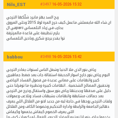
Nils_EST
#3497
16-05-2026 15:32
ريح السد يهز مايرد شلّكها الترجي
ان شاء الله مايعملش ماعمل كيف خرج المرة لولا 2015 وخلى العروق
في الparc يحارب في زياد التلمساني
يلزم تنظيفة على قاعدة مالمرتزقة
توا يقدر يرجع شكري وبادين التلمساني
babbou
#3498
16-05-2026 15:42
رياض بنور الذي ملا الدنيا وشغل الناس لسنوات يغادر الترجي
اليوم رياض بنور خارج اسوار الحديقة استقالة جات بعد ضغط جماهيري
كبير واتهامات على معاني عديدة من فصول الفساد الرياضي
وتحقيق المصالح الشخصية....اتهامات كبيرة وخطيرة ما توفرلنا حتى
دليل على صدقها وجديتها.رياض بنور سبق واستقال وخرج من الترجي
بعد حمالات مشابهة واتهامات بشبهات فساد وتلاعب وعمولات
ولقات الترجي روحها في حاجة ليه من جديد لانو من القلائل اللي يعرف
دهاليز الجامعة والرابطة وادارة التحكيم وخصوصا الكاف ومن القلائل
اللي يعرف الخصوم كيفاش يخمموا وكيفاش
يخدموا.رياض بنور انا نعتبرو المضاد الحيوي الفعال لميكروبات كيف ما