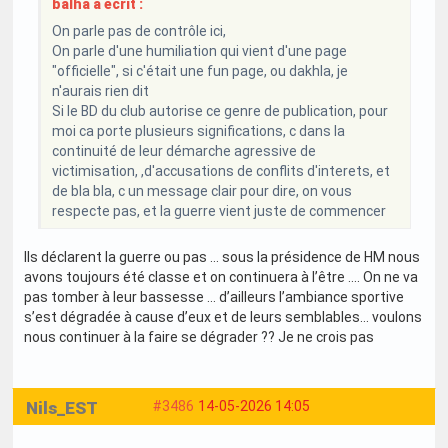
balha a écrit :
On parle pas de contrôle ici,
On parle d'une humiliation qui vient d'une page
"officielle", si c'était une fun page, ou dakhla, je
n'aurais rien dit
Si le BD du club autorise ce genre de publication, pour
moi ca porte plusieurs significations, c dans la
continuité de leur démarche agressive de
victimisation, ,d'accusations de conflits d'interets, et
de bla bla, c un message clair pour dire, on vous
respecte pas, et la guerre vient juste de commencer
Ils déclarent la guerre ou pas … sous la présidence de HM nous
avons toujours été classe et on continuera à l’être …. On ne va
pas tomber à leur bassesse … d’ailleurs l’ambiance sportive
s’est dégradée à cause d’eux et de leurs semblables… voulons
nous continuer à la faire se dégrader ?? Je ne crois pas
Nils_EST
#3486
14-05-2026 14:05