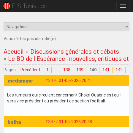
E-S-Tunis.com
Bascu
la
navig
Vous n'êtes pas identifié(e).
Accueil
»
Discussions générales et débats
»
Le BD de l'Espérance : nouvelles, critiques et
Pages :
Précédent
1
…
138
139
140
141
142
…
medamine
#3476
01-05-2026 20:41
Les rumeurs qui circulent concernant Chokri Ouaer c'est qu'il
sera vice président ou président de section football
balha
#3477
01-05-2026 20:48