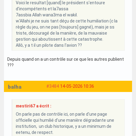
Voici le resultat [quand] le président s'entoure
d'incompétents et la7assa
7assbia Allah wana3ma el wakil.
w'Allahi je ne suis tant déçu de cette humiliation (c la
règle du jeu, on ne pas [toujours] gagné), mais je ss
triste, découragé de la manière, de la mauvaise
gestion qui aboutissent à cette catastrophe.
Allô, y a t il un pilote dans l'avion ??
Depuis quand on a un contrôle sur ce que les autres publient
???
balha
#3484
14-05-2026 10:36
mestiri67 a écrit :
On parle pas de contrôle ici, on parle d'une page
officielle qui humilié d'une manière dégradante une
institution, un club historique, y a un minimum de
eetenu, de respect.