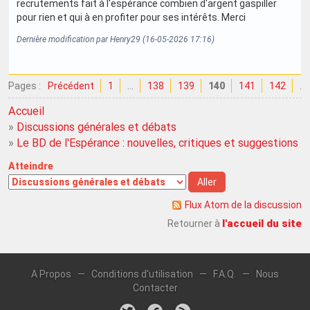
recrutements fait à l'espérance combien d'argent gaspiller
pour rien et qui à en profiter pour ses intérêts. Merci
Dernière modification par Henry29 (16-05-2026 17:16)
Pages :
Précédent
1
…
138
139
140
141
142
…
Accueil
»
Discussions générales et débats
»
Le BD de l'Espérance : nouvelles, critiques et suggestions
Atteindre
Flux Atom de la discussion
l'accueil du site
Retourner à
A Propos
—
Conditions d'utilisation
—
F.A.Q.
—
Nous
Contacter