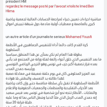
président HM
regardez le message posté par l'avocat etoilste Imed Ben
Hlima
مباشرة اجراءات تعيين خبراء لمراجعة الحسابات المالية لجمعية رياضية
كبرى بالعاصمة و معطيات أولية صادمة حول شبهة تبييض اموال
un autre article d'un journaliste serieux
Mohamed Yousfi
كرة القدم كانت دائما أداة للتنفيس الجماهيري في الأنظمة
السلطوية .
بطولة هذا العام لم تكن بمنأى عن هذا المنطق سياسيا.
ما بعد التنفيس الذي خلق أجواء رائعة لفئة وزانة من المجتمع قد يأتي
بعده قرار تصفية أكبر حزب في تونس وهو الترجي الرياضي التونسي
ورئيسه حمدي المدب .
عبد العزيز المخلوفي كان في يوم حلقة ضعيفة في معادلة صعبة
لهذا طالته يد التعسف والبطش بلا هوادة.
الأنظمة السلطوية لا تقبل بأي سلطة منافسة حتى وإن كانت رياضية.
بعد الأحزاب التقليدية والمنظمات والجمعيات الحقوقية والاعلام
والنقابات ، الأنظار تتجه نحو أبرز شخصية في تونس بعد قيس سعيد.
إنه حمدي المدب الرجل الذي ملأ الدنيا وشغل الناس بما له وما عليه
طيلة قرابة 20 سنة .