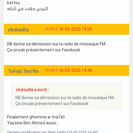
kattou.
الترجي مهدد في كيانه
chdoulla
#3493
16-05-2026 14:29
RB donne sa démission sur la radio de mosaïque FM...
Ça circule présentement sur Facebook
Taraji 3ari9a
#3494
16-05-2026 14:49
chdoulla a écrit :
RB donne sa démission sur la radio de mosaïque FM...
Ça circule présentement sur Facebook
Finalement ghomma w tna7at
Yassine Ben Ahmed aussi …
Dernière modification par Taraji 3ari9a (16-05-2026 14:49)