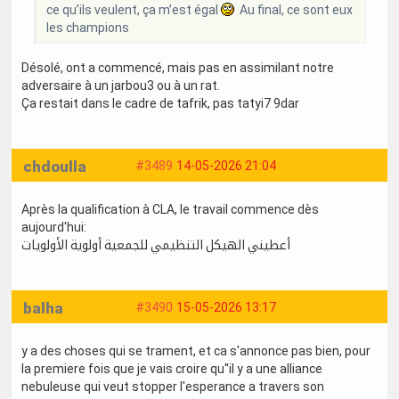
ce qu’ils veulent, ça m’est égal
Au final, ce sont eux
les champions
Désolé, ont a commencé, mais pas en assimilant notre
adversaire à un jarbou3 ou à un rat.
Ça restait dans le cadre de tafrik, pas tatyi7 9dar
chdoulla
#3489
14-05-2026 21:04
Après la qualification à CLA, le travail commence dès
aujourd'hui:
أعطيني الهيكل التنظيمي للجمعية أولوية الأولويات
balha
#3490
15-05-2026 13:17
y a des choses qui se trament, et ca s'annonce pas bien, pour
la premiere fois que je vais croire qu''il y a une alliance
nebuleuse qui veut stopper l'esperance a travers son