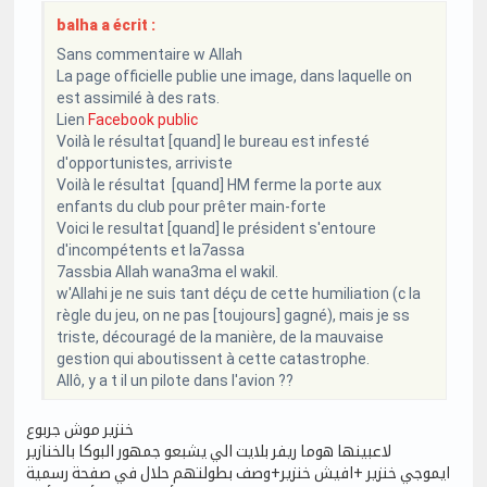
balha a écrit :
Sans commentaire w Allah
La page officielle publie une image, dans laquelle on
est assimilé à des rats.
Lien
Facebook public
Voilà le résultat [quand] le bureau est infesté
d'opportunistes, arriviste
Voilà le résultat [quand] HM ferme la porte aux
enfants du club pour prêter main-forte
Voici le resultat [quand] le président s'entoure
d'incompétents et la7assa
7assbia Allah wana3ma el wakil.
w'Allahi je ne suis tant déçu de cette humiliation (c la
règle du jeu, on ne pas [toujours] gagné), mais je ss
triste, découragé de la manière, de la mauvaise
gestion qui aboutissent à cette catastrophe.
Allô, y a t il un pilote dans l'avion ??
خنزير موش جربوع
لاعبينها هوما ريفر بلايت الي يشبعو جمهور البوكا بالخنازير
ايموجي خنزير +افيش خنزير+وصف بطولتهم حلال في صفحة رسمية