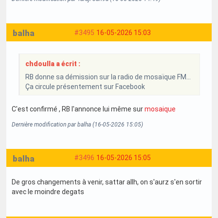
balha
#3495
16-05-2026 15:03
chdoulla a écrit :
RB donne sa démission sur la radio de mosaïque FM...
Ça circule présentement sur Facebook
C'est confirmé , RB l'annonce lui même sur
mosaique
Dernière modification par balha (16-05-2026 15:05)
balha
#3496
16-05-2026 15:05
De gros changements à venir, sattar allh, on s'aurz s'en sortir
avec le moindre degats