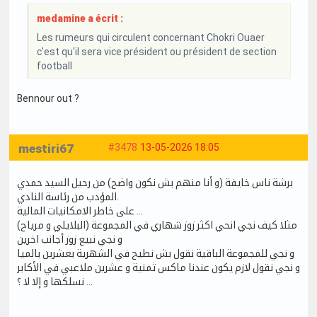
medamine a écrit :
Les rumeurs qui circulent concernant Chokri Ouaer
c'est qu'il sera vice président ou président de section
football
Bennour out ?
mestiri67
#3478
13-05-2026 18:05
برشة ناس خايفة (و أنا منهم بش نكون واضح) من رحيل السيد حمدي
المؤدب من رئاسة النادي.
على خاطر الامكانيات المالية …
مثلا كيف نجي انحي اكثر زوز شهاري في المجموعة (البلايلي و مرياح)
و نجي نبيع زوز أجانب اخرين
و نجي للمجموعة الباقية نقول بش نطيح في الشهرية بعشرين بالميا
و نجي نقول لازم يكون عندنا ماكس ثمنية و عشرين ملاعبي في الأكابر
… نسلكها و إلا لا ؟