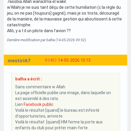
7assbia Allah wana3ma el wakil.
w'Allahi je ne suis tant déçu de cette humiliation (c la règle du
jeu, on ne pas [toujours] gagné), mais je ss triste, découragé
de la manière, de la mauvaise gestion qui aboutissent à cette
catastrophe.
Allô, y a t il un pilote dans l'avion ??
Dernière modification par balha (14-05-2026 09:52)
mestiri67
#3483
14-05-2026 10:15
balha a écrit :
Sans commentaire w Allah
La page officielle publie une image, dans laquelle on
est assimilé à des rats.
Lien
Facebook public
Voilà le résultat [quand] le bureau est infesté
d'opportunistes, arriviste
Voilà le résultat [quand] HM ferme la porte aux
enfants du club pour prêter main-forte