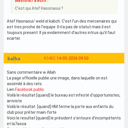
mestiri67 a écrit :
C’est qui Atef Hassnaoui ?
Atef Hasnaoui/ weld el kabch. C’est l’un des mercenaires qui
est tres proche de l’equipe. Il n’a pas de statut mais il est
toujours present. Il ya evidemment d’autres intrus qu’il faut
ecarter.
balha
#3482
14-05-2026 09:50
Sans commentaire w Allah
La page officielle publie une image, dans laquelle on est
assimilé à des rats.
Lien
Facebook public
Voilà le résultat [quand] le bureau est infesté d'opportunistes,
arriviste
Voilà le résultat [quand] HM ferme la porte aux enfants du
club pour prêter main-forte
Voici le resultat [quand] le président s'entoure d'incompétents
et la7assa