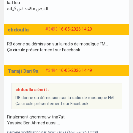
kattou.
الترجي مهدد في كيانه
chdoulla
#3493
16-05-2026 14:29
RB donne sa démission sur la radio de mosaïque FM...
Ça circule présentement sur Facebook
Taraji 3ari9a
#3494
16-05-2026 14:49
chdoulla a écrit :
RB donne sa démission sur la radio de mosaïque FM...
Ça circule présentement sur Facebook
Finalement ghomma w tna7at
Yassine Ben Ahmed aussi …
Dernière modification par Taraji 3ari9a (16-05-2026 14:49)