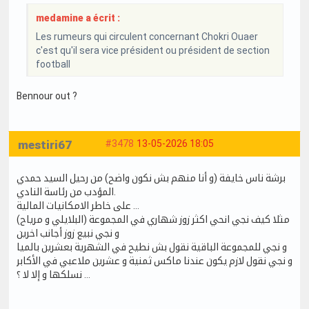
medamine a écrit :
Les rumeurs qui circulent concernant Chokri Ouaer
c'est qu'il sera vice président ou président de section
football
Bennour out ?
mestiri67
#3478
13-05-2026 18:05
برشة ناس خايفة (و أنا منهم بش نكون واضح) من رحيل السيد حمدي
المؤدب من رئاسة النادي.
على خاطر الامكانيات المالية …
مثلا كيف نجي انحي اكثر زوز شهاري في المجموعة (البلايلي و مرياح)
و نجي نبيع زوز أجانب اخرين
و نجي للمجموعة الباقية نقول بش نطيح في الشهرية بعشرين بالميا
و نجي نقول لازم يكون عندنا ماكس ثمنية و عشرين ملاعبي في الأكابر
… نسلكها و إلا لا ؟