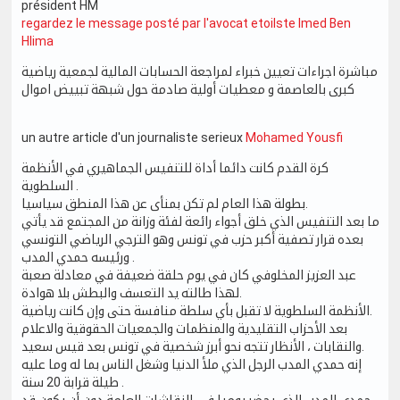
président HM
regardez le message posté par l'avocat etoilste Imed Ben
Hlima
مباشرة اجراءات تعيين خبراء لمراجعة الحسابات المالية لجمعية رياضية
كبرى بالعاصمة و معطيات أولية صادمة حول شبهة تبييض اموال
un autre article d'un journaliste serieux
Mohamed Yousfi
كرة القدم كانت دائما أداة للتنفيس الجماهيري في الأنظمة
السلطوية .
بطولة هذا العام لم تكن بمنأى عن هذا المنطق سياسيا.
ما بعد التنفيس الذي خلق أجواء رائعة لفئة وزانة من المجتمع قد يأتي
بعده قرار تصفية أكبر حزب في تونس وهو الترجي الرياضي التونسي
ورئيسه حمدي المدب .
عبد العزيز المخلوفي كان في يوم حلقة ضعيفة في معادلة صعبة
لهذا طالته يد التعسف والبطش بلا هوادة.
الأنظمة السلطوية لا تقبل بأي سلطة منافسة حتى وإن كانت رياضية.
بعد الأحزاب التقليدية والمنظمات والجمعيات الحقوقية والاعلام
والنقابات ، الأنظار تتجه نحو أبرز شخصية في تونس بعد قيس سعيد.
إنه حمدي المدب الرجل الذي ملأ الدنيا وشغل الناس بما له وما عليه
طيلة قرابة 20 سنة .