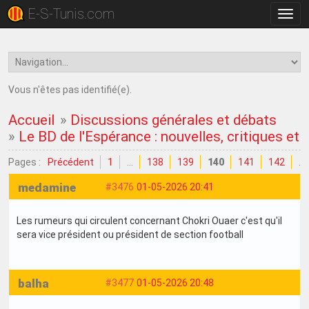
E-S-Tunis.com
Bascu
la
navig
Vous n'êtes pas identifié(e).
Accueil
»
Discussions générales et débats
»
Le BD de l'Espérance : nouvelles, critiques et
Pages :
Précédent
1
…
138
139
140
141
142
…
medamine
#3476
01-05-2026 20:41
Les rumeurs qui circulent concernant Chokri Ouaer c'est qu'il
sera vice président ou président de section football
balha
#3477
01-05-2026 20:48