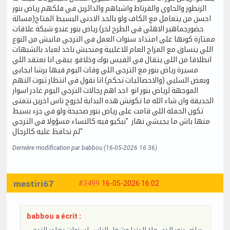
الزنطور والحاوي والقرناط واشباهم والدائرين في فلكهم رياض بنور
احسن من يتعامل مع الكاف ولو بالحد الادنى البسيط المتاح(مسالة
حضورجماهير الاهلي في الطرح لخر).رياض بنور عندو شبكة علاقات
ممتازة كونها على امتداد سنوات العمل في الترجي.مانيش من النوع
اللي ينساق مع المزاج العام للاغلبية ومنحبش ناخذ لعباد بالشبهات
انطلاقا من اللي يتقال في الفيس بوك وخلافو. يبقى انا نعتقد اللي
مسيرة رياض بنور مع الترجي اللي وفات اليوم فيها برشا ايجابي
وبعض السلبي (والاحصائيات تحكم).انا نقول في انتظار ثبوت التهم
الموجهة لرياض بنور انو احد اهم رجالات الترجي اليوم غادر اسوار
الحديقة وان شاء الله ما تكونش هذه البداية لخروج ناس اخرين.نتمنى
تكون الحملة اللي قامت على رياض بنور صحيحة ولو في جزء بسيط
منها باش ما يجيشي نهار "نبكيو فيه كالنساء مسؤولا في الترجي
لم نحافظ عليه كالرجال"
Dernière modification par babbou (16-05-2026 16:36)
mestiri67
#3499
16-05-2026 16:02
babbou a écrit :