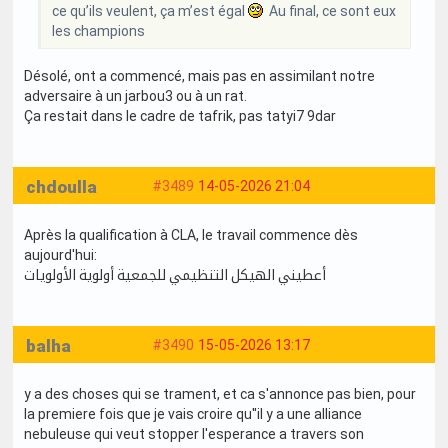
ce qu’ils veulent, ça m’est égal
Au final, ce sont eux
les champions
Désolé, ont a commencé, mais pas en assimilant notre
adversaire à un jarbou3 ou à un rat.
Ça restait dans le cadre de tafrik, pas tatyi7 9dar
chdoulla
#3489
14-05-2026 21:04
Après la qualification à CLA, le travail commence dès
aujourd'hui:
أعطيني الهيكل التنظيمي للجمعية أولوية الأولويات
balha
#3490
15-05-2026 13:17
y a des choses qui se trament, et ca s'annonce pas bien, pour
la premiere fois que je vais croire qu''il y a une alliance
nebuleuse qui veut stopper l'esperance a travers son