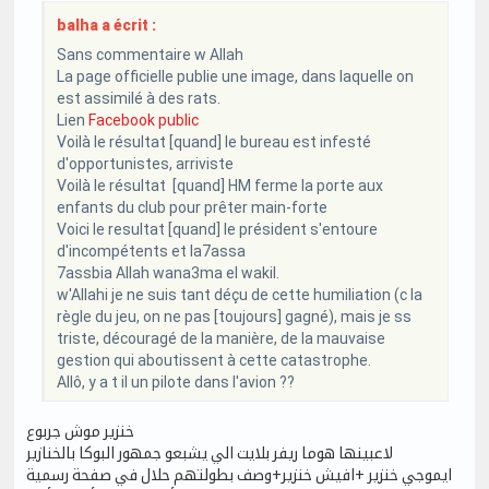
balha a écrit :
Sans commentaire w Allah
La page officielle publie une image, dans laquelle on
est assimilé à des rats.
Lien
Facebook public
Voilà le résultat [quand] le bureau est infesté
d'opportunistes, arriviste
Voilà le résultat [quand] HM ferme la porte aux
enfants du club pour prêter main-forte
Voici le resultat [quand] le président s'entoure
d'incompétents et la7assa
7assbia Allah wana3ma el wakil.
w'Allahi je ne suis tant déçu de cette humiliation (c la
règle du jeu, on ne pas [toujours] gagné), mais je ss
triste, découragé de la manière, de la mauvaise
gestion qui aboutissent à cette catastrophe.
Allô, y a t il un pilote dans l'avion ??
خنزير موش جربوع
لاعبينها هوما ريفر بلايت الي يشبعو جمهور البوكا بالخنازير
ايموجي خنزير +افيش خنزير+وصف بطولتهم حلال في صفحة رسمية