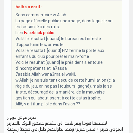
balha a écrit :
Sans commentaire w Allah
La page officielle publie une image, dans laquelle on
est assimilé à des rats.
Lien
Facebook public
Voilà le résultat [quand] le bureau est infesté
d'opportunistes, arriviste
Voilà le résultat [quand] HM ferme la porte aux
enfants du club pour prêter main-forte
Voici le resultat [quand] le président s'entoure
d'incompétents et la7assa
7assbia Allah wana3ma el wakil.
w'Allahi je ne suis tant déçu de cette humiliation (c la
règle du jeu, on ne pas [toujours] gagné), mais je ss
triste, découragé de la manière, de la mauvaise
gestion qui aboutissent à cette catastrophe.
Allô, y a t il un pilote dans l'avion ??
خنزير موش جربوع
لاعبينها هوما ريفر بلايت الي يشبعو جمهور البوكا بالخنازير
ايموجي خنزير +افيش خنزير+وصف بطولتهم حلال في صفحة رسمية