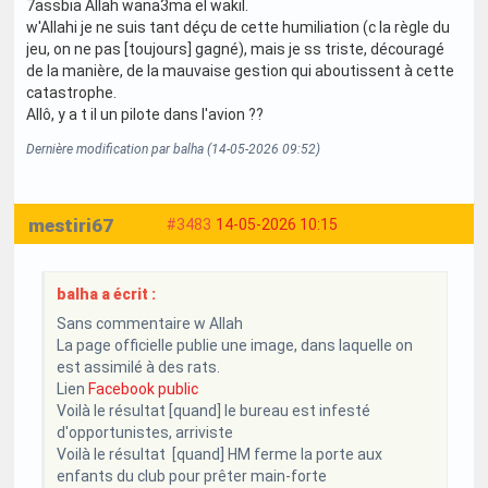
7assbia Allah wana3ma el wakil.
w'Allahi je ne suis tant déçu de cette humiliation (c la règle du
jeu, on ne pas [toujours] gagné), mais je ss triste, découragé
de la manière, de la mauvaise gestion qui aboutissent à cette
catastrophe.
Allô, y a t il un pilote dans l'avion ??
Dernière modification par balha (14-05-2026 09:52)
mestiri67
#3483
14-05-2026 10:15
balha a écrit :
Sans commentaire w Allah
La page officielle publie une image, dans laquelle on
est assimilé à des rats.
Lien
Facebook public
Voilà le résultat [quand] le bureau est infesté
d'opportunistes, arriviste
Voilà le résultat [quand] HM ferme la porte aux
enfants du club pour prêter main-forte