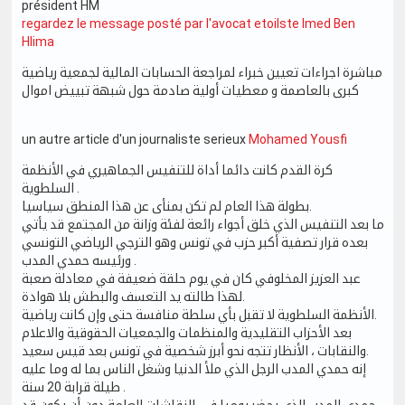
président HM
regardez le message posté par l'avocat etoilste Imed Ben
Hlima
مباشرة اجراءات تعيين خبراء لمراجعة الحسابات المالية لجمعية رياضية
كبرى بالعاصمة و معطيات أولية صادمة حول شبهة تبييض اموال
un autre article d'un journaliste serieux
Mohamed Yousfi
كرة القدم كانت دائما أداة للتنفيس الجماهيري في الأنظمة
السلطوية .
بطولة هذا العام لم تكن بمنأى عن هذا المنطق سياسيا.
ما بعد التنفيس الذي خلق أجواء رائعة لفئة وزانة من المجتمع قد يأتي
بعده قرار تصفية أكبر حزب في تونس وهو الترجي الرياضي التونسي
ورئيسه حمدي المدب .
عبد العزيز المخلوفي كان في يوم حلقة ضعيفة في معادلة صعبة
لهذا طالته يد التعسف والبطش بلا هوادة.
الأنظمة السلطوية لا تقبل بأي سلطة منافسة حتى وإن كانت رياضية.
بعد الأحزاب التقليدية والمنظمات والجمعيات الحقوقية والاعلام
والنقابات ، الأنظار تتجه نحو أبرز شخصية في تونس بعد قيس سعيد.
إنه حمدي المدب الرجل الذي ملأ الدنيا وشغل الناس بما له وما عليه
طيلة قرابة 20 سنة .