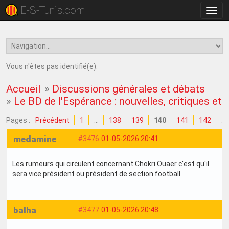
E-S-Tunis.com
Bascu
la
navig
Vous n'êtes pas identifié(e).
Accueil
»
Discussions générales et débats
»
Le BD de l'Espérance : nouvelles, critiques et
Pages :
Précédent
1
…
138
139
140
141
142
…
medamine
#3476
01-05-2026 20:41
Les rumeurs qui circulent concernant Chokri Ouaer c'est qu'il
sera vice président ou président de section football
balha
#3477
01-05-2026 20:48