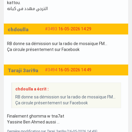
kattou.
الترجي مهدد في كيانه
chdoulla
#3493
16-05-2026 14:29
RB donne sa démission sur la radio de mosaïque FM...
Ça circule présentement sur Facebook
Taraji 3ari9a
#3494
16-05-2026 14:49
chdoulla a écrit :
RB donne sa démission sur la radio de mosaïque FM...
Ça circule présentement sur Facebook
Finalement ghomma w tna7at
Yassine Ben Ahmed aussi …
Dernière modification par Taraji 3ari9a (16-05-2026 14:49)