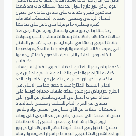
رياض بنور الذي ملا الدنيا وشغل الناس لسنوات يغادر الترجي
اليوم رياض بنور خارج اسوار الحديقة استقالة جات بعد ضغط
جماهيري كبير واتهامات على معاني عديدة من فصول
الفساد الرياضي وتحقيق المصالح الشخصية....اتهامات
كبيرة وخطيرة ما توفرلنا حتى دليل على صدقها
وجديتها.رياض بنور سبق واستقال وخرج من الترجي بعد
حمالات مشابهة واتهامات بشبهات فساد وتلاعب وعمولات
ولقات الترجي روحها في حاجة ليه من جديد لانو من القلائل
اللي يعرف دهاليز الجامعة والرابطة وادارة التحكيم وخصوصا
الكاف ومن القلائل اللي يعرف الخصوم كيفاش يخمموا
وكيفاش
يخدموا.رياض بنور انا نعتبرو المضاد الحيوي الفعال لفيروسات
كيف ما الزنطور والحاوي والقرناط واشباهم والدائرين في
فلكهم رياض بنور احسن من يتعامل مع الكاف ولو بالحد
الادنى البسيط المتاح(مسالة حضورجماهير الاهلي في
الطرح لخر).رياض بنور عندو شبكة علاقات ممتازة كونها على
امتداد سنوات العمل في الترجي.مانيش من النوع اللي
ينساق مع المزاج العام للاغلبية ومنحبش ناخذ لعباد
بالشبهات انطلاقا من اللي يتقال في الفيس بوك وخلافو.
يبقى انا نعتقد اللي مسيرة رياض بنور مع الترجي اللي وفات
اليوم فيها برشا ايجابي وبعض السلبي (والاحصائيات
تحكم).انا نقول في انتظار ثبوت التهم الموجهة لرياض بنور
انو احد اهم رجالات الترجي اليوم غادر اسوار الحديقة وان شاء