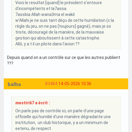
Voici le resultat [quand] le président s'entoure
d'incompétents et la7assa
7assbia Allah wana3ma el wakil.
w'Allahi je ne suis tant déçu de cette humiliation (c la
règle du jeu, on ne pas [toujours] gagné), mais je ss
triste, découragé de la manière, de la mauvaise
gestion qui aboutissent à cette catastrophe.
Allô, y a t il un pilote dans l'avion ??
Depuis quand on a un contrôle sur ce que les autres publient
???
balha
#3484
14-05-2026 10:36
mestiri67 a écrit :
On parle pas de contrôle ici, on parle d'une page
officielle qui humilié d'une manière dégradante une
institution, un club historique, y a un minimum de
eetenu, de respect.