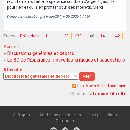
recrutements fait à l'espérance combien d'argent gaspiller
pour rien et qui à en profiter pour ses intérêts. Merci
Dernière modification par Henry29 (16-05-2026 17:16)
Pages :
Précédent
1
…
138
139
140
141
142
…
Accueil
»
Discussions générales et débats
»
Le BD de l'Espérance : nouvelles, critiques et suggestions
Atteindre
Flux Atom de la discussion
l'accueil du site
Retourner à
A Propos
—
Conditions d'utilisation
—
F.A.Q.
—
Nous
Contacter