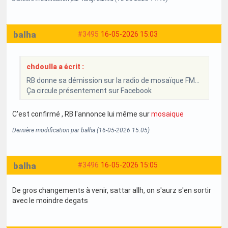
balha
#3495
16-05-2026 15:03
chdoulla a écrit :
RB donne sa démission sur la radio de mosaïque FM...
Ça circule présentement sur Facebook
C'est confirmé , RB l'annonce lui même sur
mosaique
Dernière modification par balha (16-05-2026 15:05)
balha
#3496
16-05-2026 15:05
De gros changements à venir, sattar allh, on s'aurz s'en sortir
avec le moindre degats