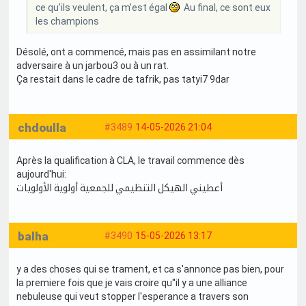
ce qu’ils veulent, ça m’est égal
Au final, ce sont eux
les champions
Désolé, ont a commencé, mais pas en assimilant notre
adversaire à un jarbou3 ou à un rat.
Ça restait dans le cadre de tafrik, pas tatyi7 9dar
chdoulla
#3489
14-05-2026 21:04
Après la qualification à CLA, le travail commence dès
aujourd'hui:
أعطيني الهيكل التنظيمي للجمعية أولوية الأولويات
balha
#3490
15-05-2026 13:17
y a des choses qui se trament, et ca s'annonce pas bien, pour
la premiere fois que je vais croire qu''il y a une alliance
nebuleuse qui veut stopper l'esperance a travers son