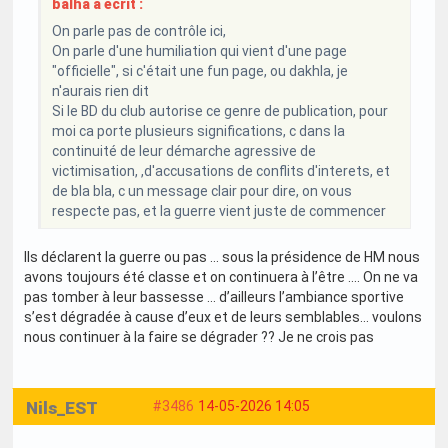
balha a écrit :
On parle pas de contrôle ici,
On parle d'une humiliation qui vient d'une page
"officielle", si c'était une fun page, ou dakhla, je
n'aurais rien dit
Si le BD du club autorise ce genre de publication, pour
moi ca porte plusieurs significations, c dans la
continuité de leur démarche agressive de
victimisation, ,d'accusations de conflits d'interets, et
de bla bla, c un message clair pour dire, on vous
respecte pas, et la guerre vient juste de commencer
Ils déclarent la guerre ou pas … sous la présidence de HM nous
avons toujours été classe et on continuera à l’être …. On ne va
pas tomber à leur bassesse … d’ailleurs l’ambiance sportive
s’est dégradée à cause d’eux et de leurs semblables… voulons
nous continuer à la faire se dégrader ?? Je ne crois pas
Nils_EST
#3486
14-05-2026 14:05