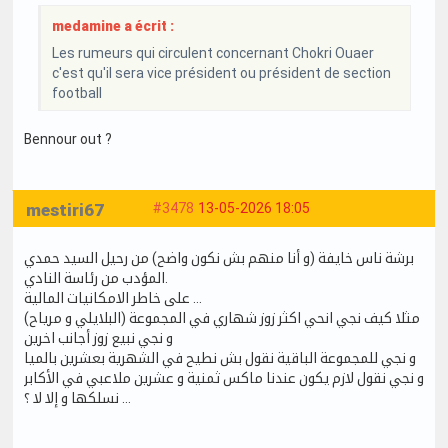
medamine a écrit :
Les rumeurs qui circulent concernant Chokri Ouaer
c'est qu'il sera vice président ou président de section
football
Bennour out ?
mestiri67
#3478
13-05-2026 18:05
برشة ناس خايفة (و أنا منهم بش نكون واضح) من رحيل السيد حمدي
المؤدب من رئاسة النادي.
على خاطر الامكانيات المالية …
مثلا كيف نجي انحي اكثر زوز شهاري في المجموعة (البلايلي و مرياح)
و نجي نبيع زوز أجانب اخرين
و نجي للمجموعة الباقية نقول بش نطيح في الشهرية بعشرين بالميا
و نجي نقول لازم يكون عندنا ماكس ثمنية و عشرين ملاعبي في الأكابر
… نسلكها و إلا لا ؟