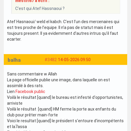
mestiri67 a écrit :
C’est qui Atef Hassnaoui ?
Atef Hasnaoui/ weld el kabch. C’est l’un des mercenaires qui
est tres proche de l’equipe. Il n’a pas de statut mais il est
toujours present. Il ya evidemment d’autres intrus qu’il faut
ecarter.
balha
#3482
14-05-2026 09:50
Sans commentaire w Allah
La page officielle publie une image, dans laquelle on est
assimilé à des rats.
Lien
Facebook public
Voilà le résultat [quand] le bureau est infesté d'opportunistes,
arriviste
Voilà le résultat [quand] HM ferme la porte aux enfants du
club pour prêter main-forte
Voici le resultat [quand] le président s'entoure d'incompétents
et la7assa