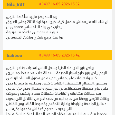
Nils_EST
#3497
16-05-2026 15:32
ريح السد يهز مايرد شلّكها الترجي
ان شاء الله مايعملش ماعمل كيف خرج المرة لولا 2015 وخلى العروق
في الparc يحارب في زياد التلمساني
يلزم تنظيفة على قاعدة مالمرتزقة
توا يقدر يرجع شكري وبادين التلمساني
babbou
#3498
16-05-2026 15:42
رياض بنور الذي ملا الدنيا وشغل الناس لسنوات يغادر الترجي
اليوم رياض بنور خارج اسوار الحديقة استقالة جات بعد ضغط جماهيري
كبير واتهامات على معاني عديدة من فصول الفساد الرياضي
وتحقيق المصالح الشخصية....اتهامات كبيرة وخطيرة ما توفرلنا حتى
دليل على صدقها وجديتها.رياض بنور سبق واستقال وخرج من الترجي
بعد حمالات مشابهة واتهامات بشبهات فساد وتلاعب وعمولات
ولقات الترجي روحها في حاجة ليه من جديد لانو من القلائل اللي يعرف
دهاليز الجامعة والرابطة وادارة التحكيم وخصوصا الكاف ومن القلائل
اللي يعرف الخصوم كيفاش يخمموا وكيفاش
يخدموا.رياض بنور انا نعتبرو المضاد الحيوي الفعال لميكروبات كيف ما