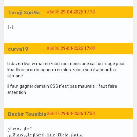
Taraji 3ari9a
#6635
29-04-2026 17:18
1-1
curva19
#6636
29-04-2026 17:40
b dazen lvar w ma reb7ouch au moins une carton rouge pour
khadhraoui ou bouguerra en plus 7abou yna7iw bountou
slimane
il faut gagner demain CSS n'est pas mauvais il faut faire
attention
Bechir Toualbia
#6637
29-04-2026 17:53
تضارب مصالح
سليمان عاونتنا علينا الاجهاز علي صفاقس