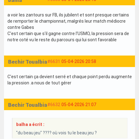
a voir les zantours sur FB, ils jubilent et sont presque certains
de remporter le championnat, malgrés leur match médiocre
contre Gabes
C'est certain que s'il gagne contre l'USMO, la pression sera de
notre coté vu le reste du parcours qui lui sont favorable
Bechir Toualbia
#6631
05-04-2026 20:58
C'est certain ça devient serré et chaque point perdu augmente
la pression .a nous de tout gérer
Bechir Toualbia
#6632
05-04-2026 21:07
balha a écrit :
"du beau jeu" ???? où vois tu le beau jeu ?