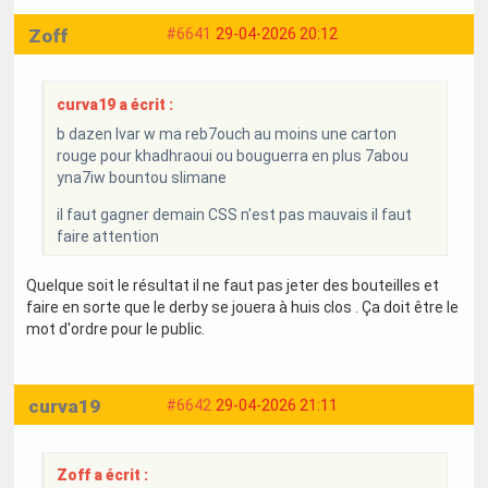
Zoff
#6641
29-04-2026 20:12
curva19 a écrit :
b dazen lvar w ma reb7ouch au moins une carton
rouge pour khadhraoui ou bouguerra en plus 7abou
yna7iw bountou slimane
il faut gagner demain CSS n'est pas mauvais il faut
faire attention
Quelque soit le résultat il ne faut pas jeter des bouteilles et
faire en sorte que le derby se jouera à huis clos . Ça doit être le
mot d'ordre pour le public.
curva19
#6642
29-04-2026 21:11
Zoff a écrit :