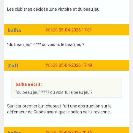
Les clubistes décidés ,une victoire et du beau jeu
balha
#6628
05-04-2026 17:01
"du beau jeu" ???? où vois tu le beau jeu ?
Zoff
#6629
05-04-2026 17:49
balha a écrit :
"du beau jeu" ???? où vois tu le beau jeu ?
Sur leur premier but chaouat fait une obstruction sur le
défenseur de Gabès avant que le ballon ne lui revienne.
balha
#6630
05-04-2026 20:15