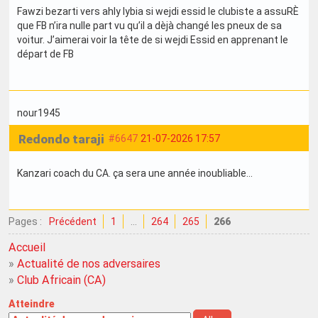
Fawzi bezarti vers ahly lybia si wejdi essid le clubiste a assuRÈ
que FB n’ira nulle part vu qu’il a dèjà changé les pneux de sa
voitur. J’aimerai voir la tête de si wejdi Essid en apprenant le
départ de FB
nour1945
Redondo taraji
#6647
21-07-2026 17:57
Kanzari coach du CA. ça sera une année inoubliable...
Pages :
Précédent
1
…
264
265
266
Accueil
»
Actualité de nos adversaires
»
Club Africain (CA)
Atteindre