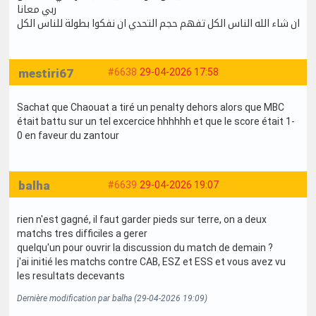
ربي معانا
ان شاء الله الناس الكل تفهم حجم التحدي ان نفكوا بطولة للناس الكل
mestiri67
#6638
29-04-2026 17:58
Sachat que Chaouat a tiré un penalty dehors alors que MBC
était battu sur un tel excercice hhhhhh et que le score était 1-
0 en faveur du zantour
balha
#6639
29-04-2026 19:07
rien n'est gagné, il faut garder pieds sur terre, on a deux
matchs tres difficiles a gerer
quelqu'un pour ouvrir la discussion du match de demain ?
j'ai initié les matchs contre CAB, ESZ et ESS et vous avez vu
les resultats decevants
Dernière modification par balha (29-04-2026 19:09)