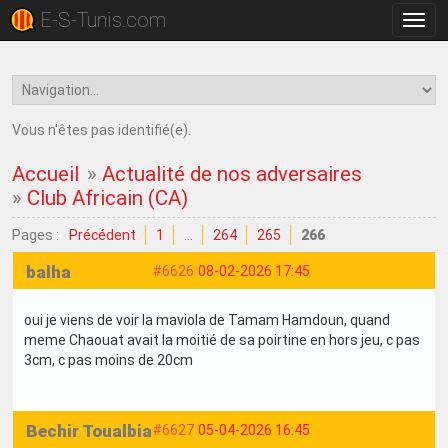
E-S-Tunis.com
Bascu
la
navig
Vous n'êtes pas identifié(e).
Accueil
»
Actualité de nos adversaires
»
Club Africain (CA)
Pages :
Précédent
1
…
264
265
266
balha
#6626
08-02-2026 17:45
oui je viens de voir la maviola de Tamam Hamdoun, quand
meme Chaouat avait la moitié de sa poirtine en hors jeu, c pas
3cm, c pas moins de 20cm
Bechir Toualbia
#6627
05-04-2026 16:45