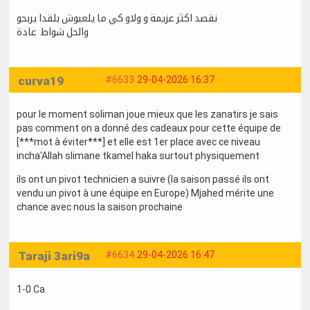
نقصد اكثر عزيمة و ولاو كي ما يلعبوش بلقدا يربحو
والحل شواط عادة
curva19
#6633
29-04-2026 16:37
pour le moment soliman joue mieux que les zanatirs je sais
pas comment on a donné des cadeaux pour cette équipe de
[***mot à éviter***] et elle est 1er place avec ce niveau
incha'Allah slimane tkamel haka surtout physiquement
ils ont un pivot technicien a suivre (la saison passé ils ont
vendu un pivot à une équipe en Europe) Mjahed mérite une
chance avec nous la saison prochaine
Taraji 3ari9a
#6634
29-04-2026 16:47
1-0 Ca