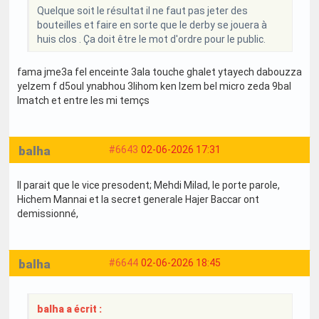
Quelque soit le résultat il ne faut pas jeter des
bouteilles et faire en sorte que le derby se jouera à
huis clos . Ça doit être le mot d'ordre pour le public.
fama jme3a fel enceinte 3ala touche ghalet ytayech dabouzza
yelzem f d5oul ynabhou 3lihom ken lzem bel micro zeda 9bal
lmatch et entre les mi temçs
balha
#6643
02-06-2026 17:31
Il parait que le vice presodent; Mehdi Milad, le porte parole,
Hichem Mannai et la secret generale Hajer Baccar ont
demissionné,
balha
#6644
02-06-2026 18:45
balha a écrit :