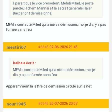
Il parait que le vice presodent; Mehdi Milad, le porte
parole, Hichem Mannai et la secret generale Hajer
Baccar ont demissionné,
MFM a contacté Miled qui a nié sa démission, moi je dis, y a pas
fumée sans feu
mestiri67
#6645
02-06-2026 21:45
balha a écrit :
MFM a contacté Miled qui a nié sa démission, moi je
dis, y a pas fumée sans feu
Apparemment la lettre de demission circule sur le net
nour1945
#6646
20-07-2026 20:07