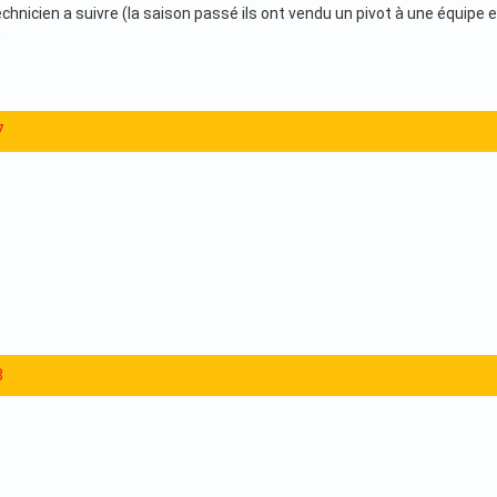
technicien a suivre (la saison passé ils ont vendu un pivot à une équip
e
7
8