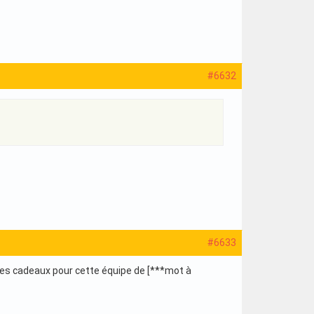
#6632
#6633
es cadeaux pour cette équipe de [***mot à