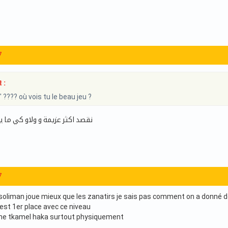
7
 :
 ???? où vois tu le beau jeu ?
نقصد اكثر عزيمة و ولاو كي ما ي
7
oliman joue mieux que les zanatirs je sais pas comment on a donné d
e est 1er place avec ce niveau
ane tkamel haka surtout physiquement