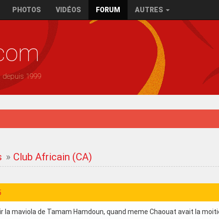
PHOTOS
VIDÉOS
FORUM
AUTRES
.com
— depuis 1999
s
»
Club Africain (CA)
5
voir la maviola de Tamam Hamdoun, quand meme Chaouat avait la moitié 