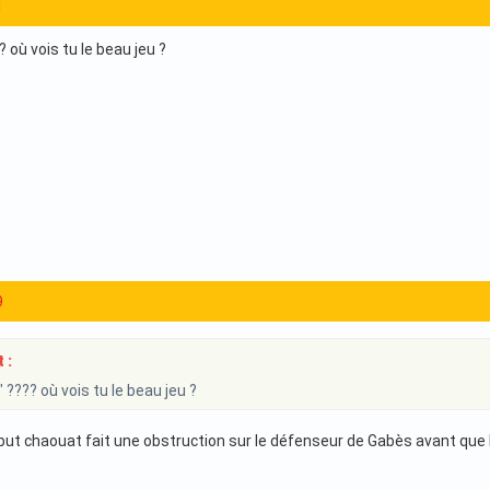
1
? où vois tu le beau jeu ?
9
 :
 ???? où vois tu le beau jeu ?
but chaouat fait une obstruction sur le défenseur de Gabès avant que le