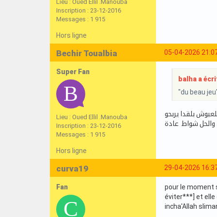
Lieu : Oued Ellil .Manouba
Inscription : 23-12-2016
Messages : 1 915
Hors ligne
Bechir Toualbia
05-04-2026 21:0
Super Fan
balha a écrit
"du beau jeu"
لعبوش بلقدا يربحو
Lieu : Oued Ellil .Manouba
والحل شواط عادة
Inscription : 23-12-2016
Messages : 1 915
Hors ligne
curva19
29-04-2026 16:3
Fan
pour le moment s
éviter***] et ell
incha'Allah slim