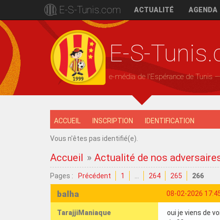
E-S-Tunis.com
ACTUALITÉ
AGENDA
E-S-Tunis
e-média de l'Espérance de Tunis 
ACCUEIL
INSCRIPTION
IDENTIFICATION
Vous n'êtes pas identifié(e).
Accueil
»
Actualité de nos adversaire
Pages :
Précédent
1
…
264
265
266
balha
08-02-2026 17:4
TarajjiManiaque
oui je viens de 