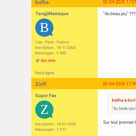
balha
05-04-2026 17:0
TarajjiManiaque
"du beau jeu" ???
Lieu : Paris - France
Inscription : 16-11-2002
Messages : 3 585
Site Web
Hors ligne
Zoff
05-04-2026 17:4
Super Fan
balha a écrit
"du beau jeu"
Sur leur premier 
Inscription : 15-01-2020
Messages : 1 577