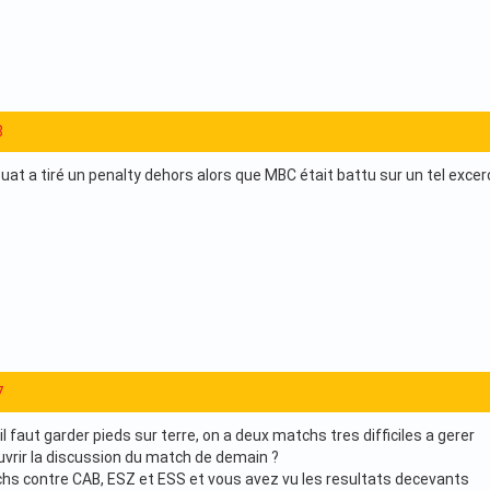
8
at a tiré un penalty dehors alors que MBC était battu sur un tel excerc
7
 il faut garder pieds sur terre, on a deux matchs tres difficiles a gerer
uvrir la discussion du match de demain ?
atchs contre CAB, ESZ et ESS et vous avez vu les resultats decevants