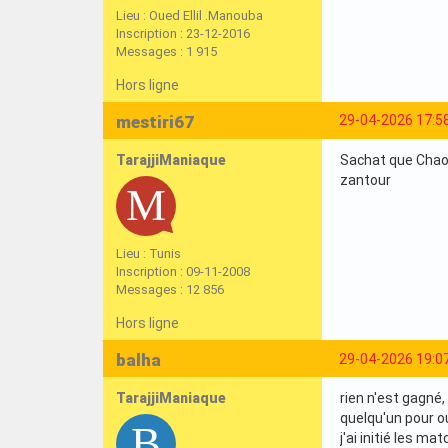
Lieu : Oued Ellil .Manouba
Inscription : 23-12-2016
Messages : 1 915
Hors ligne
mestiri67
29-04-2026 17:5
TarajjiManiaque
Sachat que Chaou
zantour
Lieu : Tunis
Inscription : 09-11-2008
Messages : 12 856
Hors ligne
balha
29-04-2026 19:0
TarajjiManiaque
rien n'est gagné,
quelqu'un pour o
j'ai initié les m