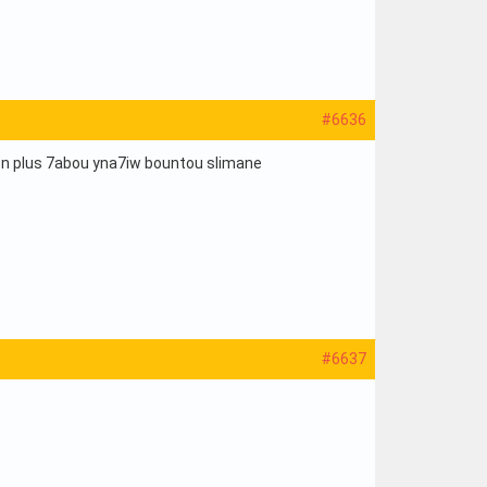
#6636
en plus 7abou yna7iw bountou slimane
#6637