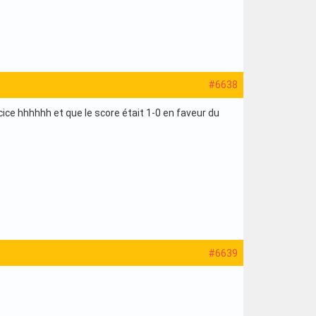
#6638
ice hhhhhh et que le score était 1-0 en faveur du
#6639