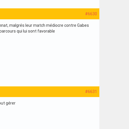
#6630
pionnat, malgrés leur match médiocre contre Gabes
parcours qui lui sont favorable
#6631
out gérer