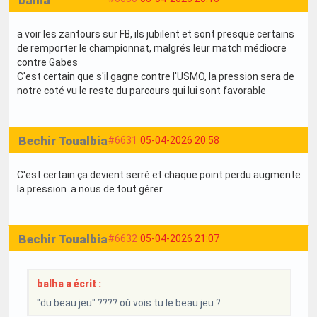
a voir les zantours sur FB, ils jubilent et sont presque certains
de remporter le championnat, malgrés leur match médiocre
contre Gabes
C'est certain que s'il gagne contre l'USMO, la pression sera de
notre coté vu le reste du parcours qui lui sont favorable
Bechir Toualbia
#6631
05-04-2026 20:58
C'est certain ça devient serré et chaque point perdu augmente
la pression .a nous de tout gérer
Bechir Toualbia
#6632
05-04-2026 21:07
balha a écrit :
"du beau jeu" ???? où vois tu le beau jeu ?