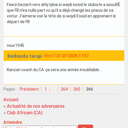
Fawzi bezarti vers ahly lybia si wejdi essid le clubiste a assuRÈ
que FB n’ira nulle part vu qu’il a dèjà changé les pneux de sa
voitur. J’aimerai voir la tête de si wejdi Essid en apprenant le
départ de FB
nour1945
Redondo taraji
#6647
21-07-2026 17:57
Kanzari coach du CA. ça sera une année inoubliable...
Pages :
Précédent
1
…
264
265
266
Accueil
»
Actualité de nos adversaires
»
Club Africain (CA)
Atteindre