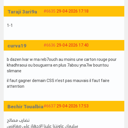
Taraji 3ari9a
#6635
29-04-2026 17:18
1-1
curva19
#6636
29-04-2026 17:40
b dazen lvar w ma reb7ouch au moins une carton rouge pour
khadhraoui ou bouguerra en plus 7abou yna7iw bountou
slimane
il faut gagner demain CSS n'est pas mauvais il faut faire
attention
Bechir Toualbia
#6637
29-04-2026 17:53
تضارب مصالح
سليمان عاونتنا علينا الاجهاز علي صفاقس