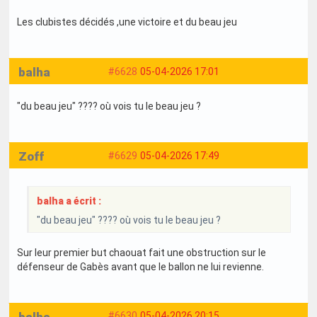
Les clubistes décidés ,une victoire et du beau jeu
balha
#6628
05-04-2026 17:01
"du beau jeu" ???? où vois tu le beau jeu ?
Zoff
#6629
05-04-2026 17:49
balha a écrit :
"du beau jeu" ???? où vois tu le beau jeu ?
Sur leur premier but chaouat fait une obstruction sur le
défenseur de Gabès avant que le ballon ne lui revienne.
balha
#6630
05-04-2026 20:15