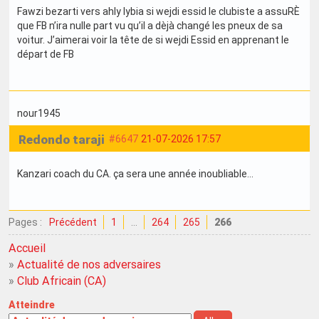
Fawzi bezarti vers ahly lybia si wejdi essid le clubiste a assuRÈ
que FB n’ira nulle part vu qu’il a dèjà changé les pneux de sa
voitur. J’aimerai voir la tête de si wejdi Essid en apprenant le
départ de FB
nour1945
Redondo taraji
#6647
21-07-2026 17:57
Kanzari coach du CA. ça sera une année inoubliable...
Pages :
Précédent
1
…
264
265
266
Accueil
»
Actualité de nos adversaires
»
Club Africain (CA)
Atteindre