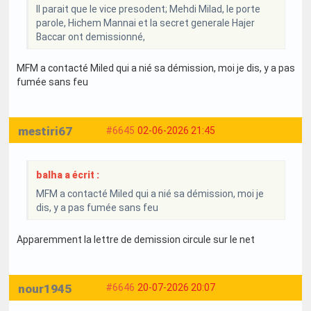
Il parait que le vice presodent; Mehdi Milad, le porte
parole, Hichem Mannai et la secret generale Hajer
Baccar ont demissionné,
MFM a contacté Miled qui a nié sa démission, moi je dis, y a pas
fumée sans feu
mestiri67
#6645
02-06-2026 21:45
balha a écrit :
MFM a contacté Miled qui a nié sa démission, moi je
dis, y a pas fumée sans feu
Apparemment la lettre de demission circule sur le net
nour1945
#6646
20-07-2026 20:07