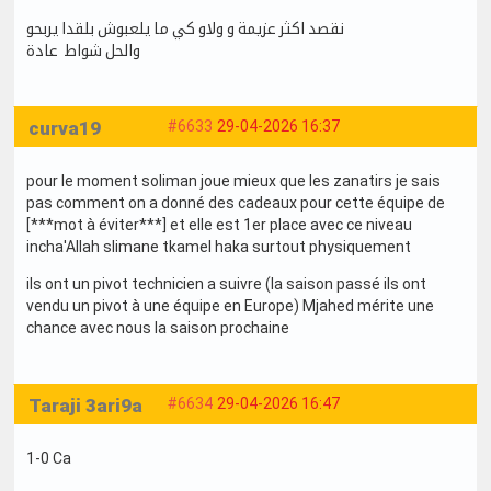
نقصد اكثر عزيمة و ولاو كي ما يلعبوش بلقدا يربحو
والحل شواط عادة
curva19
#6633
29-04-2026 16:37
pour le moment soliman joue mieux que les zanatirs je sais
pas comment on a donné des cadeaux pour cette équipe de
[***mot à éviter***] et elle est 1er place avec ce niveau
incha'Allah slimane tkamel haka surtout physiquement
ils ont un pivot technicien a suivre (la saison passé ils ont
vendu un pivot à une équipe en Europe) Mjahed mérite une
chance avec nous la saison prochaine
Taraji 3ari9a
#6634
29-04-2026 16:47
1-0 Ca