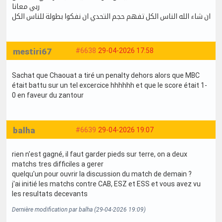
ربي معانا
ان شاء الله الناس الكل تفهم حجم التحدي ان نفكوا بطولة للناس الكل
mestiri67
#6638
29-04-2026 17:58
Sachat que Chaouat a tiré un penalty dehors alors que MBC
était battu sur un tel excercice hhhhhh et que le score était 1-
0 en faveur du zantour
balha
#6639
29-04-2026 19:07
rien n'est gagné, il faut garder pieds sur terre, on a deux
matchs tres difficiles a gerer
quelqu'un pour ouvrir la discussion du match de demain ?
j'ai initié les matchs contre CAB, ESZ et ESS et vous avez vu
les resultats decevants
Dernière modification par balha (29-04-2026 19:09)