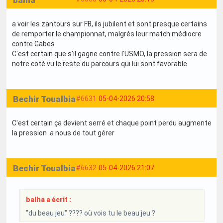
a voir les zantours sur FB, ils jubilent et sont presque certains
de remporter le championnat, malgrés leur match médiocre
contre Gabes
C'est certain que s'il gagne contre l'USMO, la pression sera de
notre coté vu le reste du parcours qui lui sont favorable
Bechir Toualbia
#6631
05-04-2026 20:58
C'est certain ça devient serré et chaque point perdu augmente
la pression .a nous de tout gérer
Bechir Toualbia
#6632
05-04-2026 21:07
balha a écrit :
"du beau jeu" ???? où vois tu le beau jeu ?