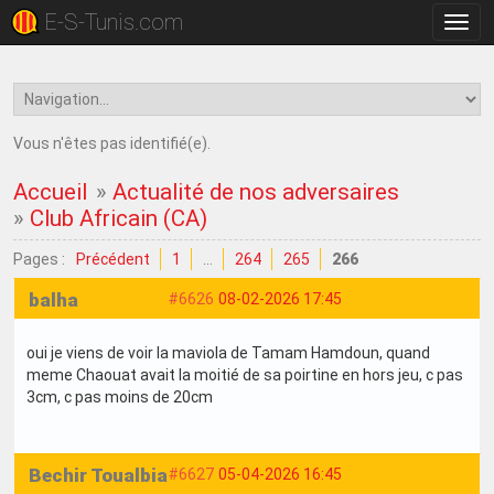
E-S-Tunis.com
Bascu
la
navig
Vous n'êtes pas identifié(e).
Accueil
»
Actualité de nos adversaires
»
Club Africain (CA)
Pages :
Précédent
1
…
264
265
266
balha
#6626
08-02-2026 17:45
oui je viens de voir la maviola de Tamam Hamdoun, quand
meme Chaouat avait la moitié de sa poirtine en hors jeu, c pas
3cm, c pas moins de 20cm
Bechir Toualbia
#6627
05-04-2026 16:45