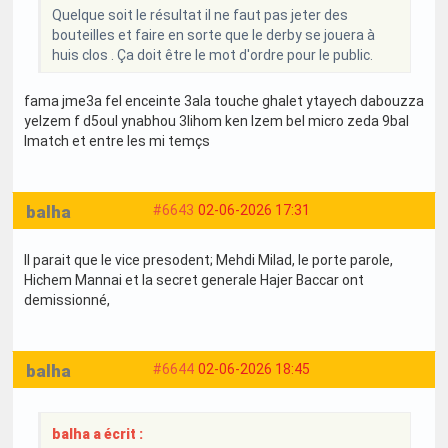
Quelque soit le résultat il ne faut pas jeter des
bouteilles et faire en sorte que le derby se jouera à
huis clos . Ça doit être le mot d'ordre pour le public.
fama jme3a fel enceinte 3ala touche ghalet ytayech dabouzza
yelzem f d5oul ynabhou 3lihom ken lzem bel micro zeda 9bal
lmatch et entre les mi temçs
balha
#6643
02-06-2026 17:31
Il parait que le vice presodent; Mehdi Milad, le porte parole,
Hichem Mannai et la secret generale Hajer Baccar ont
demissionné,
balha
#6644
02-06-2026 18:45
balha a écrit :