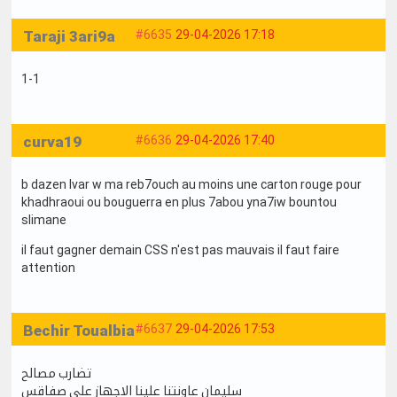
Taraji 3ari9a
#6635
29-04-2026 17:18
1-1
curva19
#6636
29-04-2026 17:40
b dazen lvar w ma reb7ouch au moins une carton rouge pour
khadhraoui ou bouguerra en plus 7abou yna7iw bountou
slimane
il faut gagner demain CSS n'est pas mauvais il faut faire
attention
Bechir Toualbia
#6637
29-04-2026 17:53
تضارب مصالح
سليمان عاونتنا علينا الاجهاز علي صفاقس