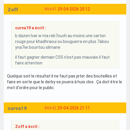
Zoff
#6641
29-04-2026 20:12
curva19 a écrit :
b dazen lvar w ma reb7ouch au moins une carton
rouge pour khadhraoui ou bouguerra en plus 7abou
yna7iw bountou slimane
il faut gagner demain CSS n'est pas mauvais il faut
faire attention
Quelque soit le résultat il ne faut pas jeter des bouteilles et
faire en sorte que le derby se jouera à huis clos . Ça doit être le
mot d'ordre pour le public.
curva19
#6642
29-04-2026 21:11
Zoff a écrit :