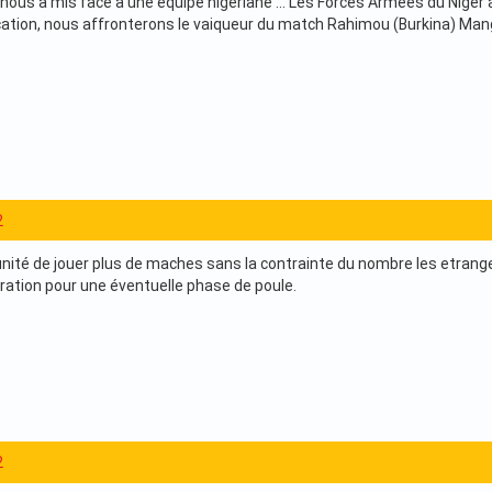
 nous a mis face a une equipe nigeriane ... Les Forces Armees du Niger
ication, nous affronterons le vaiqueur du match Rahimou (Burkina) Ma
2
nité de jouer plus de maches sans la contrainte du nombre les etrang
ation pour une éventuelle phase de poule.
2