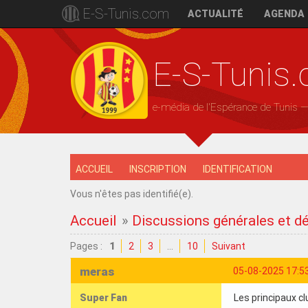
E-S-Tunis.com
ACTUALITÉ
AGENDA
E-S-Tunis
e-média de l'Espérance de Tunis 
ACCUEIL
INSCRIPTION
IDENTIFICATION
Vous n'êtes pas identifié(e).
Accueil
»
Discussions générales et d
Pages :
1
2
3
…
10
Suivant
meras
05-08-2025 17:5
Super Fan
Les principaux 