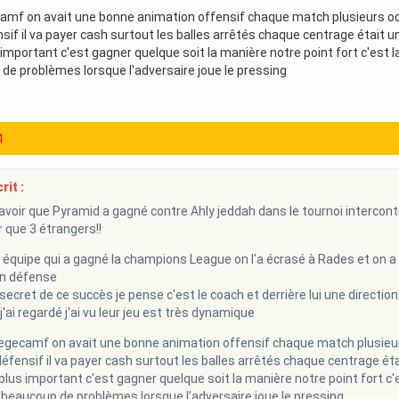
mf on avait une bonne animation offensif chaque match plusieurs occasi
nsif il va payer cash surtout les balles arrêtés chaque centrage était 
us important c'est gagner quelque soit la manière notre point fort c'est l
de problèmes lorsque l'adversaire joue le pressing
4
rit :
savoir que Pyramid a gagné contre Ahly jeddah dans le tournoi interconti
r que 3 étrangers!!
quipe qui a gagné la champions League on l'a écrasé à Rades et on a 
n défense
 secret de ce succès je pense c'est le coach et derrière lui une direction
'ai regardé j'ai vu leur jeu est très dynamique
gecamf on avait une bonne animation offensif chaque match plusieurs oc
défensif il va payer cash surtout les balles arrêtés chaque centrage é
e plus important c'est gagner quelque soit la manière notre point fort c'e
 beaucoup de problèmes lorsque l'adversaire joue le pressing