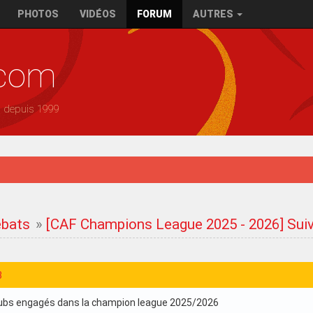
PHOTOS
VIDÉOS
FORUM
AUTRES
.com
— depuis 1999
ébats
»
[CAF Champions League 2025 - 2026] Suiv
3
clubs engagés dans la champion league 2025/2026