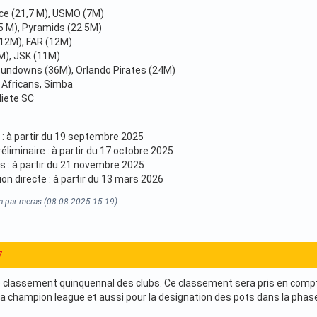
ce (21,7 M), USMO (7M)
.5 M), Pyramids (22.5M)
(12M), FAR (12M)
M), JSK (11M)
Sundowns (36M), Orlando Pirates (24M)
 Africans, Simba
liete SC
 : à partir du 19 septembre 2025
liminaire : à partir du 17 octobre 2025
 : à partir du 21 novembre 2025
on directe : à partir du 13 mars 2026
on par meras (08-08-2025 15:19)
7
le classement quinquennal des clubs. Ce classement sera pris en compte
 la champion league et aussi pour la designation des pots dans la phas