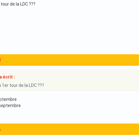
tour de la LDC ???
8
a écrit :
 1er tour de la LDC ???
septembre
 septembre
6