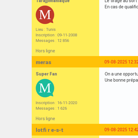
TarajjiManiaque
Le tirage au sort
En cas de qualif
Lieu : Tunis
Inscription : 09-11-2008
Messages : 12 856
Hors ligne
meras
09-08-2025 12:3
Super Fan
On a une opportu
Une bonne prépar
Inscription : 16-11-2020
Messages : 1 626
Hors ligne
lotfi r e-s-t
09-08-2025 12:4