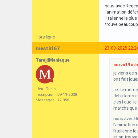
nous avec Regeca
l'animation défe
l'italienne le pl
trouve beaucoup 
Hors ligne
mestiri67
23-09-2025 22:2
TarajjiManiaque
curva19 a éc
je viens de 
ont fait joue
Lieu : Tunis
cette même é
Inscription : 09-11-2008
débutants e
Messages : 12 856
c'est quoi le
matchs que j
nous avec Re
l'animation 
l'italienne l
et on trouve