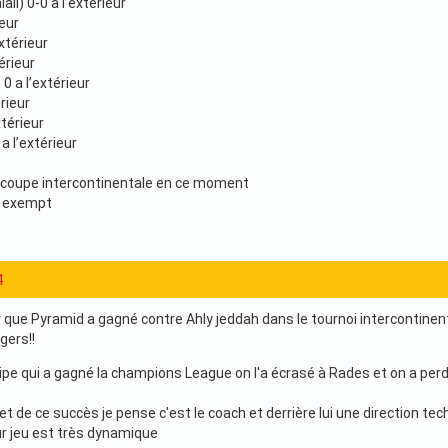
lali) 0-0 a l’extérieur
ieur
xtérieur
érieur
0 a l’extérieur
rieur
xtérieur
a l’extérieur
 coupe intercontinentale en ce moment
s exempt
4
r que Pyramid a gagné contre Ahly jeddah dans le tournoi intercontinenta
gers!!
e qui a gagné la champions League on l'a écrasé à Rades et on a per
ret de ce succès je pense c'est le coach et derrière lui une direction tec
eur jeu est très dynamique