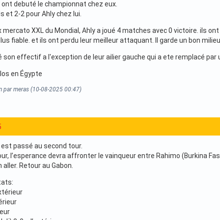
 ont debuté le championnat chez eux.
 et 2-2 pour Ahly chez lui.
 mercato XXL du Mondial, Ahly a joué 4 matches avec 0 victoire. ils o
lus fiable. et ils ont perdu leur meilleur attaquant. Il garde un bon milie
son effectif a l'exception de leur ailier gauche qui a ete remplacé par un
los en Égypte
on par meras (10-08-2025 00:47)
5
est passé au second tour.
our, l’esperance devra affronter le vainqueur entre Rahimo (Burkina 
 aller. Retour au Gabon.
tats:
xtérieur
érieur
ieur