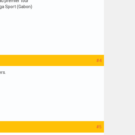
 au premier tour
nga Sport (Gabon)
#4
ers.
#5