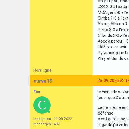
Ahly Tripoli (Chaa
JSK 2-0 a l’extér
MCAlger 0-0 a l’e
Simba 1-0 a l’ext
Young African 3 - 
Petro 3-0 a l’exté
Orlando 3-0 a l’e
Asec a perdu 1-0 
FAR joue ce soir
Pyramids joue la
Ahly et Sundow
Hors ligne
curva19
23-09-2025 22:1
Fan
je viens de savoi
jouer que 3 étran
cette même équip
défense
Inscription : 11-08-2022
c'est quoi le sec
Messages : 487
regardé j'ai vu l