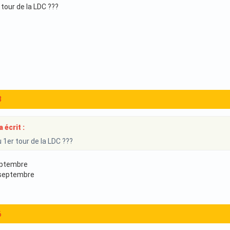
tour de la LDC ???
8
a écrit :
 1er tour de la LDC ???
septembre
 septembre
6