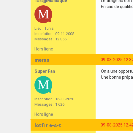
TarajjiManiaque
Le tirage au sort
En cas de qualif
Lieu : Tunis
Inscription : 09-11-2008
Messages : 12 856
Hors ligne
meras
09-08-2025 12:3
Super Fan
On a une opportu
Une bonne prépar
Inscription : 16-11-2020
Messages : 1 626
Hors ligne
lotfi r e-s-t
09-08-2025 12:4