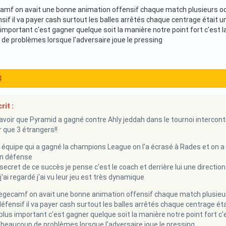
mf on avait une bonne animation offensif chaque match plusieurs occasi
nsif il va payer cash surtout les balles arrêtés chaque centrage était 
us important c'est gagner quelque soit la manière notre point fort c'est l
de problèmes lorsque l'adversaire joue le pressing
4
rit :
savoir que Pyramid a gagné contre Ahly jeddah dans le tournoi interconti
r que 3 étrangers!!
quipe qui a gagné la champions League on l'a écrasé à Rades et on a 
n défense
 secret de ce succès je pense c'est le coach et derrière lui une direction
'ai regardé j'ai vu leur jeu est très dynamique
gecamf on avait une bonne animation offensif chaque match plusieurs oc
défensif il va payer cash surtout les balles arrêtés chaque centrage é
e plus important c'est gagner quelque soit la manière notre point fort c'e
 beaucoup de problèmes lorsque l'adversaire joue le pressing