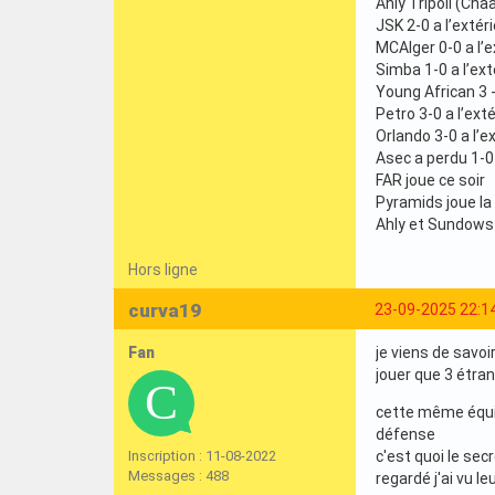
Ahly Tripoli (Chaa
JSK 2-0 a l’extér
MCAlger 0-0 a l’e
Simba 1-0 a l’ext
Young African 3 - 
Petro 3-0 a l’exté
Orlando 3-0 a l’e
Asec a perdu 1-0 
FAR joue ce soir
Pyramids joue la
Ahly et Sundow
Hors ligne
curva19
23-09-2025 22:1
Fan
je viens de savoi
jouer que 3 étran
cette même équip
défense
Inscription : 11-08-2022
c'est quoi le sec
Messages : 488
regardé j'ai vu l