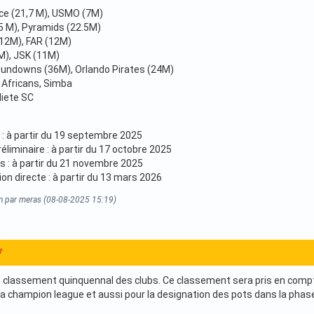
ce (21,7 M), USMO (7M)
.5 M), Pyramids (22.5M)
(12M), FAR (12M)
M), JSK (11M)
Sundowns (36M), Orlando Pirates (24M)
 Africans, Simba
liete SC
 : à partir du 19 septembre 2025
liminaire : à partir du 17 octobre 2025
 : à partir du 21 novembre 2025
on directe : à partir du 13 mars 2026
on par meras (08-08-2025 15:19)
7
le classement quinquennal des clubs. Ce classement sera pris en compte
 la champion league et aussi pour la designation des pots dans la phas