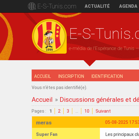
E-S-Tunis.com
ACTUALITÉ
AGENDA
E-S-Tunis
e-média de l'Espérance de Tunis 
ACCUEIL
INSCRIPTION
IDENTIFICATION
Vous n'êtes pas identifié(e).
Accueil
»
Discussions générales et d
Pages :
1
2
3
…
10
Suivant
meras
05-08-2025 17:5
Super Fan
Les principaux 