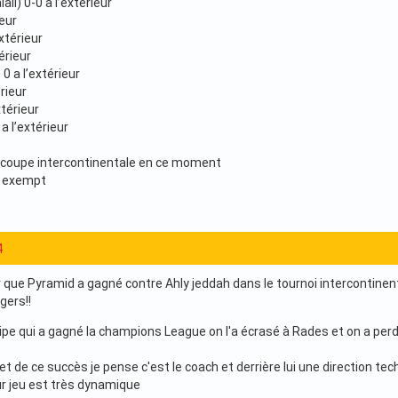
lali) 0-0 a l’extérieur
ieur
xtérieur
érieur
0 a l’extérieur
rieur
xtérieur
a l’extérieur
 coupe intercontinentale en ce moment
s exempt
4
r que Pyramid a gagné contre Ahly jeddah dans le tournoi intercontinenta
gers!!
e qui a gagné la champions League on l'a écrasé à Rades et on a per
ret de ce succès je pense c'est le coach et derrière lui une direction tec
eur jeu est très dynamique