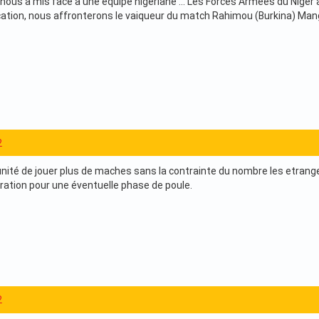
 nous a mis face a une equipe nigeriane ... Les Forces Armees du Niger
ication, nous affronterons le vaiqueur du match Rahimou (Burkina) Ma
2
nité de jouer plus de maches sans la contrainte du nombre les etrang
ation pour une éventuelle phase de poule.
2