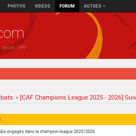
PHOTOS
VIDÉOS
FORUM
AUTRES
.com
— depuis 1999
ébats
»
[CAF Champions League 2025 - 2026] Suiv
3
clubs engagés dans la champion league 2025/2026