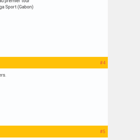
 au premier tour
nga Sport (Gabon)
#4
ers.
#5