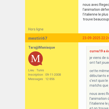
nous avec Regeca
l'animation défe
l'italienne le pl
trouve beaucoup 
Hors ligne
mestiri67
23-09-2025 22:2
TarajjiManiaque
curva19 a éc
je viens de 
ont fait joue
Lieu : Tunis
cette même é
Inscription : 09-11-2008
débutants e
Messages : 12 856
c'est quoi le
matchs que j
nous avec Re
l'animation 
l'italienne l
et on trouve