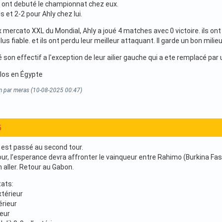
 ont debuté le championnat chez eux.
 et 2-2 pour Ahly chez lui.
 mercato XXL du Mondial, Ahly a joué 4 matches avec 0 victoire. ils o
lus fiable. et ils ont perdu leur meilleur attaquant. Il garde un bon milie
son effectif a l'exception de leur ailier gauche qui a ete remplacé par un
los en Égypte
on par meras (10-08-2025 00:47)
5
est passé au second tour.
our, l’esperance devra affronter le vainqueur entre Rahimo (Burkina 
 aller. Retour au Gabon.
tats:
xtérieur
érieur
ieur