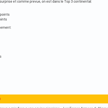
surprise et comme prevue, on est dans le Top 3 continental.
points
oints
sement:
s
9