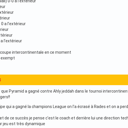
lali) 0-0 a l’extérieur
ieur
xtérieur
érieur
0 a l’extérieur
rieur
xtérieur
a l’extérieur
 coupe intercontinentale en ce moment
s exempt
4
r que Pyramid a gagné contre Ahly jeddah dans le tournoi intercontinenta
gers!!
e qui a gagné la champions League on l'a écrasé à Rades et on a per
ret de ce succès je pense c'est le coach et derrière lui une direction tec
eur jeu est très dynamique