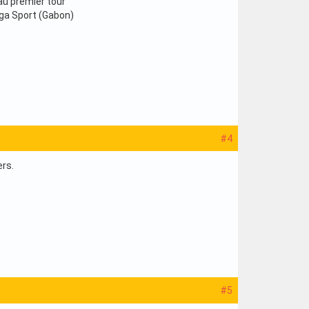
 au premier tour
nga Sport (Gabon)
#4
ers.
#5