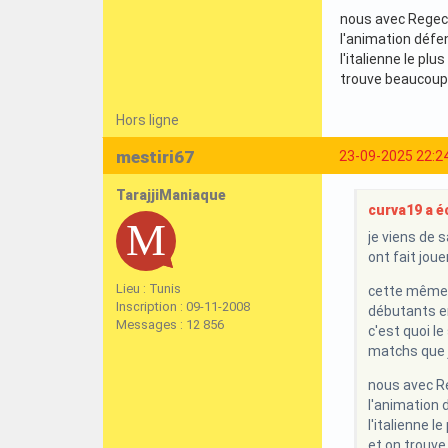
nous avec Regeca
l'animation défe
l'italienne le pl
trouve beaucoup 
Hors ligne
mestiri67
23-09-2025 22:2
TarajjiManiaque
curva19 a éc
je viens de 
ont fait joue
Lieu : Tunis
cette même é
Inscription : 09-11-2008
débutants e
Messages : 12 856
c'est quoi le
matchs que j
nous avec Re
l'animation 
l'italienne l
et on trouve