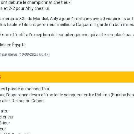
 ont debuté le championnat chez eux.
 et 2-2 pour Ahly chez lui.
 mercato XXL du Mondial, Ahly a joué 4 matches avec 0 victoire. ils o
lus fiable. et ils ont perdu leur meilleur attaquant. Il garde un bon milie
son effectif a l'exception de leur ailier gauche qui a ete remplacé par un
los en Égypte
on par meras (10-08-2025 00:47)
5
est passé au second tour.
our, l’esperance devra affronter le vainqueur entre Rahimo (Burkina 
 aller. Retour au Gabon.
tats:
xtérieur
érieur
ieur