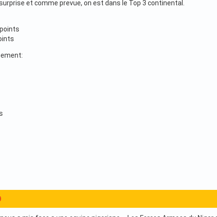
surprise et comme prevue, on est dans le Top 3 continental.
points
oints
sement:
s
9