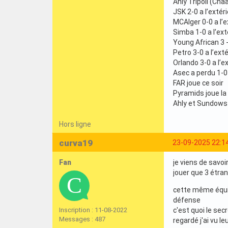
Ahly Tripoli (Chaa
JSK 2-0 a l’extér
MCAlger 0-0 a l’e
Simba 1-0 a l’ext
Young African 3 - 
Petro 3-0 a l’exté
Orlando 3-0 a l’e
Asec a perdu 1-0 
FAR joue ce soir
Pyramids joue la
Ahly et Sundow
Hors ligne
curva19
23-09-2025 22:1
Fan
je viens de savoi
jouer que 3 étran
cette même équip
défense
Inscription : 11-08-2022
c'est quoi le sec
Messages : 487
regardé j'ai vu l