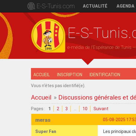
E-S-Tunis.com
ACTUALITÉ
AGENDA
E-S-Tunis
e-média de l'Espérance de Tunis 
ACCUEIL
INSCRIPTION
IDENTIFICATION
Vous n'êtes pas identifié(e).
Accueil
»
Discussions générales et d
Pages :
1
2
3
…
10
Suivant
meras
05-08-2025 17:5
Super Fan
Les principaux 