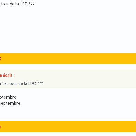
tour de la LDC ???
8
a écrit :
 1er tour de la LDC ???
septembre
 septembre
6