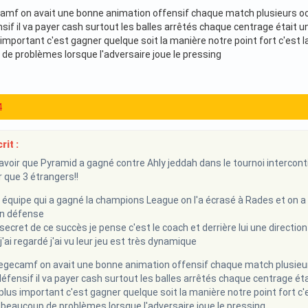
mf on avait une bonne animation offensif chaque match plusieurs occasi
nsif il va payer cash surtout les balles arrêtés chaque centrage était 
us important c'est gagner quelque soit la manière notre point fort c'est l
de problèmes lorsque l'adversaire joue le pressing
4
rit :
savoir que Pyramid a gagné contre Ahly jeddah dans le tournoi interconti
r que 3 étrangers!!
quipe qui a gagné la champions League on l'a écrasé à Rades et on a 
n défense
 secret de ce succès je pense c'est le coach et derrière lui une direction
'ai regardé j'ai vu leur jeu est très dynamique
gecamf on avait une bonne animation offensif chaque match plusieurs oc
défensif il va payer cash surtout les balles arrêtés chaque centrage é
e plus important c'est gagner quelque soit la manière notre point fort c'e
 beaucoup de problèmes lorsque l'adversaire joue le pressing