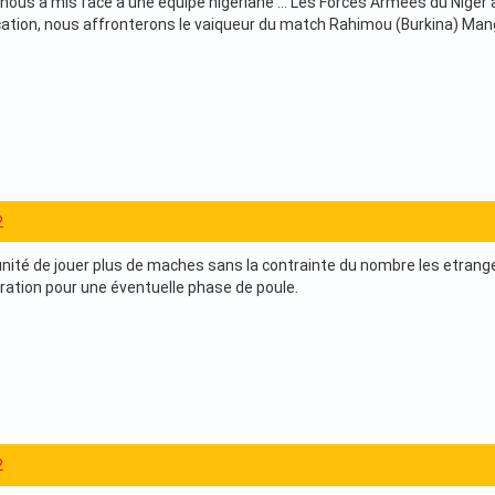
 nous a mis face a une equipe nigeriane ... Les Forces Armees du Niger
ication, nous affronterons le vaiqueur du match Rahimou (Burkina) Ma
2
nité de jouer plus de maches sans la contrainte du nombre les etrang
ation pour une éventuelle phase de poule.
2