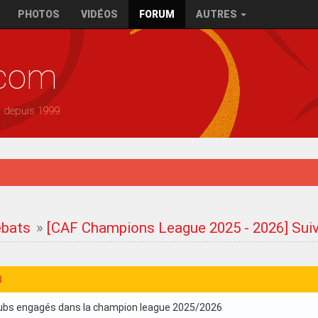
PHOTOS
VIDÉOS
FORUM
AUTRES
.com
— depuis 1999
ébats
»
[CAF Champions League 2025 - 2026] Suiv
3
clubs engagés dans la champion league 2025/2026