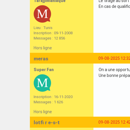
TarajjiManiaque
Le tirage au sort
En cas de qualif
Lieu : Tunis
Inscription : 09-11-2008
Messages : 12 856
Hors ligne
meras
09-08-2025 12:3
Super Fan
On a une opportu
Une bonne prépar
Inscription : 16-11-2020
Messages : 1 626
Hors ligne
lotfi r e-s-t
09-08-2025 12:4