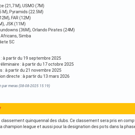
ce (21,7 M), USMO (7M)
.5 M), Pyramids (22.5M)
(12M), FAR (12M)
M), JSK (11M)
Sundowns (36M), Orlando Pirates (24M)
 Africans, Simba
liete SC
 : à partir du 19 septembre 2025
liminaire : à partir du 17 octobre 2025
 : à partir du 21 novembre 2025
on directe : à partir du 13 mars 2026
on par meras (08-08-2025 15:19)
7
le classement quinquennal des clubs. Ce classement sera pris en compte
 la champion league et aussi pour la designation des pots dans la phas