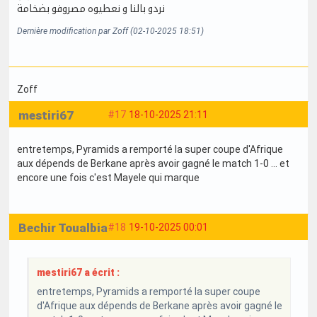
نردو بالنا و نعطيوه مصروفو بضخامة
Dernière modification par Zoff (02-10-2025 18:51)
Zoff
mestiri67
#17
18-10-2025 21:11
entretemps, Pyramids a remporté la super coupe d'Afrique
aux dépends de Berkane après avoir gagné le match 1-0 ... et
encore une fois c'est Mayele qui marque
Bechir Toualbia
#18
19-10-2025 00:01
mestiri67 a écrit :
entretemps, Pyramids a remporté la super coupe
d'Afrique aux dépends de Berkane après avoir gagné le