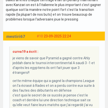
balles arrêtés chaque centrage était un pénalty maintenant
avec Kanzari on est à l'italienne le plus important c'est gagner
quelque soit la manière notre point fort c'est la transition
rapide (la plupart de nos buts) et on trouve beaucoup de
problèmes lorsque l'adversaire joue le pressing
mestiri67
#10
23-09-2025 22:24
curva19 a écrit :
je viens de savoir que Pyramid a gagné contre Ahly
jeddah dans le tournoi intercontinental A saudi 3 -1 et
d'après les egyptiens ils ont fait jouer que 3
étrangers!!
cette même équipe qui a gagné la champions League
on l'a écrasé à Rades et on a perdu contre eux suite à
des fautes des débutants en défense
c'est quoi le secret de ce succès je pense c'est le
coach et derrière lui une direction technique sait ce
qu'elle veut faire leurs matchs que j'ai regardé j'ai vu