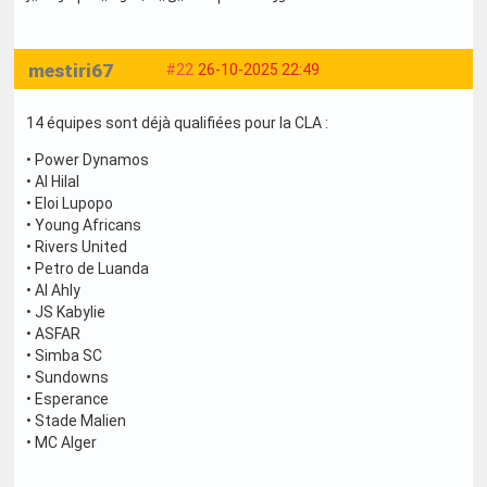
mestiri67
#22
26-10-2025 22:49
14 équipes sont déjà qualifiées pour la CLA :
• Power Dynamos
• Al Hilal
• Eloi Lupopo
• Young Africans
• Rivers United
• Petro de Luanda
• Al Ahly
• JS Kabylie
• ASFAR
• Simba SC
• Sundowns
• Esperance
• Stade Malien
• MC Alger