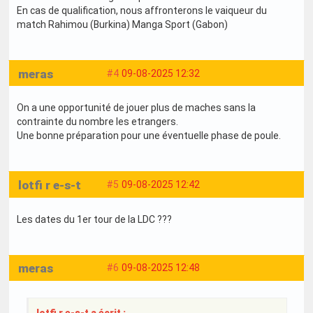
En cas de qualification, nous affronterons le vaiqueur du
match Rahimou (Burkina) Manga Sport (Gabon)
meras
#4
09-08-2025 12:32
On a une opportunité de jouer plus de maches sans la
contrainte du nombre les etrangers.
Une bonne préparation pour une éventuelle phase de poule.
lotfi r e-s-t
#5
09-08-2025 12:42
Les dates du 1er tour de la LDC ???
meras
#6
09-08-2025 12:48
lotfi r e-s-t a écrit :