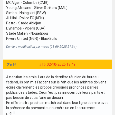
MCAlger - Colombe (CMR)
Young Africans - Sliver Strikers (MAL)
Simba - Nsingizini (ESW)
Al Hilal - Police FC (KEN)
Petro - Stade Abidjan
Dynamos - Vipers (UGA)
Stade Malien - Nouadibou
Rivers United (NGR) - BlackBulls
Dernière modification par meras (28-09-2025 21:34)
Zoff
#16
02-10-2025 18:49
Attention les amis. Lors de la dernière réunion du bureau
fédéral, ils ont mis l'accent sur le fait que les arbitres doivent
écrire clairement les propos grossiers prononcés par les
publics des stades. Ceci n'est pas innocent de leurs parts et
pas besoin de vous faire un dessin.
En effet notre prochain match est dans leur ligne de mire avec
la présence du provocateur numéro un en l'occurrence
البوال.