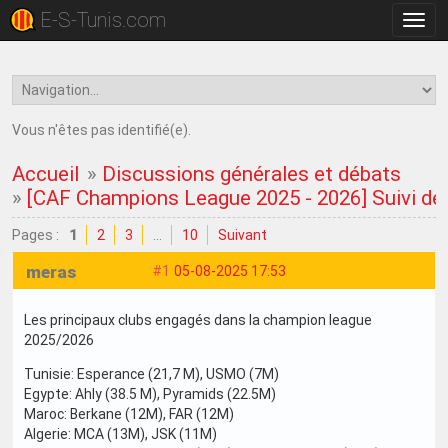
E-S-Tunis.com
Bascu
la
navig
Vous n'êtes pas identifié(e).
Accueil
»
Discussions générales et débats
»
[CAF Champions League 2025 - 2026] Suivi de 
Pages :
1
2
3
…
10
Suivant
meras
#1
05-08-2025 17:53
Les principaux clubs engagés dans la champion league
2025/2026
Tunisie: Esperance (21,7 M), USMO (7M)
Egypte: Ahly (38.5 M), Pyramids (22.5M)
Maroc: Berkane (12M), FAR (12M)
Algerie: MCA (13M), JSK (11M)