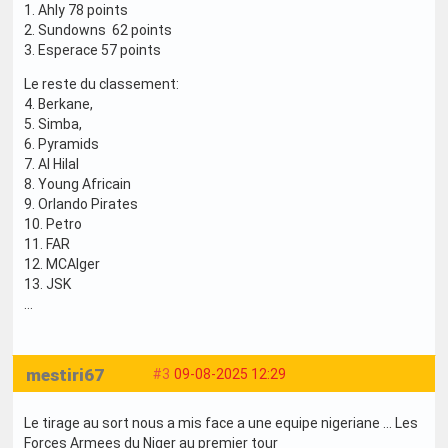
1. Ahly 78 points
2. Sundowns 62 points
3. Esperace 57 points
Le reste du classement:
4. Berkane,
5. Simba,
6. Pyramids
7. Al Hilal
8. Young Africain
9. Orlando Pirates
10. Petro
11. FAR
12. MCAlger
13. JSK
…
mestiri67
#3
09-08-2025 12:29
Le tirage au sort nous a mis face a une equipe nigeriane ... Les
Forces Armees du Niger au premier tour