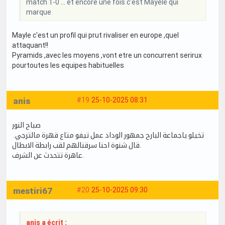
match 1-0 ... et encore une fois c'est Mayele qui
marque
Mayle c'est un profil qui prut rivaliser en europe ,quel
attaquant!!
Pyramids ,avec les moyens ,vont etre un concurrent serirux
pourtoutes les equipes habituelles
anis
#19
25-10-2025 08:31
صباح النور
تخيلو ياجماعة البارح جمهور الوداد عمل تيفو متاع قهرة مالترجي.
قال شنوة احنا سرقنالهم لقب رابطة الابطال.
عاهرة تتحدث عن الشرف.
mestiri67
#20
25-10-2025 09:30
anis a écrit :