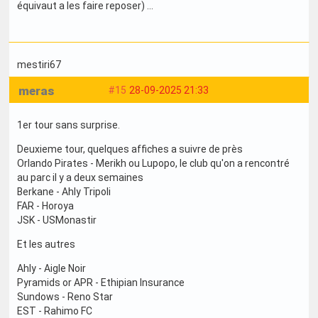
équivaut a les faire reposer) ...
mestiri67
meras
#15
28-09-2025 21:33
1er tour sans surprise.
Deuxieme tour, quelques affiches a suivre de près
Orlando Pirates - Merikh ou Lupopo, le club qu'on a rencontré
au parc il y a deux semaines
Berkane - Ahly Tripoli
FAR - Horoya
JSK - USMonastir
Et les autres
Ahly - Aigle Noir
Pyramids or APR - Ethipian Insurance
Sundows - Reno Star
EST - Rahimo FC