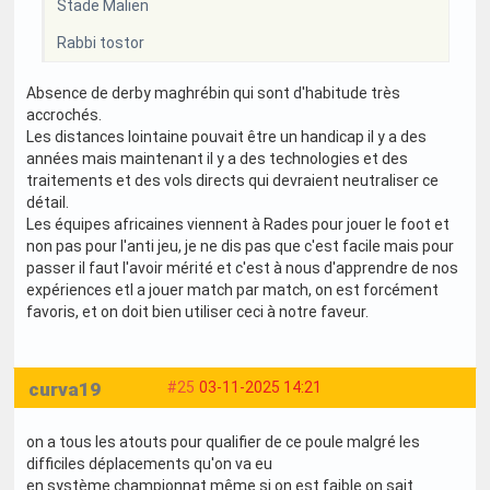
Stade Malien
Rabbi tostor
Absence de derby maghrébin qui sont d'habitude très
accrochés.
Les distances lointaine pouvait être un handicap il y a des
années mais maintenant il y a des technologies et des
traitements et des vols directs qui devraient neutraliser ce
détail.
Les équipes africaines viennent à Rades pour jouer le foot et
non pas pour l'anti jeu, je ne dis pas que c'est facile mais pour
passer il faut l'avoir mérité et c'est à nous d'apprendre de nos
expériences etl a jouer match par match, on est forcément
favoris, et on doit bien utiliser ceci à notre faveur.
curva19
#25
03-11-2025 14:21
on a tous les atouts pour qualifier de ce poule malgré les
difficiles déplacements qu'on va eu
en système championnat même si on est faible on sait