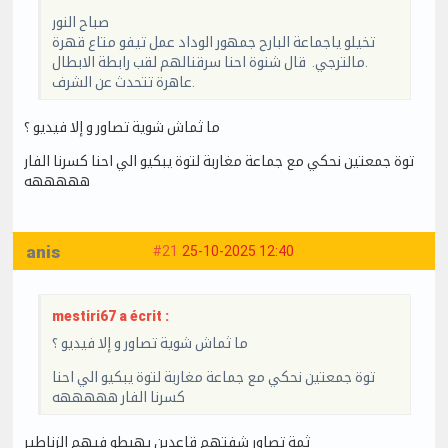
صباح النور
تخيلو ياجماعة البارح جمهور الوداد عمل تيفو متاع قهرة
مالترجي. قال شنوة احنا سرقنالهم لقب رابطة الابطال.
عاهرة تتحدث عن الشرف.
ما ثماش شوية تصاور و إلا فيديو ؟
توة جمعتين نحكي مع جماعة مغاربة لتوة يبكيو الي احنا كسرنا الفار
هههههه
anis
#21
25-10-2025 12:40
mestiri67 a écrit :
ما ثماش شوية تصاور و إلا فيديو ؟
توة جمعتين نحكي مع جماعة مغاربة لتوة يبكيو الي احنا
كسرنا الفار هههههه
ثمة تصاور شفتهم قاعدين يهبطو فيهم الزناطير