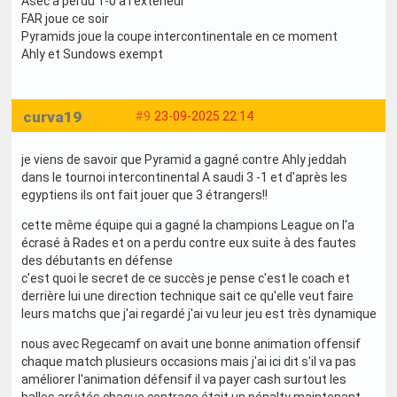
Asec a perdu 1-0 a l’extérieur
FAR joue ce soir
Pyramids joue la coupe intercontinentale en ce moment
Ahly et Sundows exempt
curva19
#9
23-09-2025 22:14
je viens de savoir que Pyramid a gagné contre Ahly jeddah
dans le tournoi intercontinental A saudi 3 -1 et d'après les
egyptiens ils ont fait jouer que 3 étrangers!!
cette même équipe qui a gagné la champions League on l'a
écrasé à Rades et on a perdu contre eux suite à des fautes
des débutants en défense
c'est quoi le secret de ce succès je pense c'est le coach et
derrière lui une direction technique sait ce qu'elle veut faire
leurs matchs que j'ai regardé j'ai vu leur jeu est très dynamique
nous avec Regecamf on avait une bonne animation offensif
chaque match plusieurs occasions mais j'ai ici dit s'il va pas
améliorer l'animation défensif il va payer cash surtout les