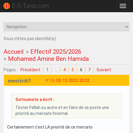
E-S-Tunis.com
Bascu
la
navig
Vous n'êtes pas identifié(e).
Accueil
»
Effectif 2025/2026
»
Mohamed Amine Ben Hamida
Pages :
Précédent
1
…
4
5
6
7
Suivant
mestiri67
#126
02-12-2023 20:02
Gotsumoto a écrit :
Tester Fellah ou autre et en faire de ce poste une
priorité au mercato hivernal.
Certainement c’est LA priorité de ce mercato