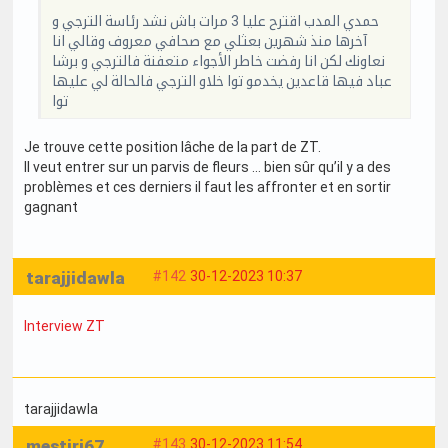
حمدي المدب اقترح عليا 3 مرات باش نشد رئاسة الترجي و
آخرها منذ شهرين بعثلي مع صحافي معروف وقالي انا
نعاونك لكن انا رفضت خاطر الأجواء متعفنة فالترجي و برشا
عباد فيها قاعدين يخدمو توا خلاو الترجي فالحالة لي عليها
توا
Je trouve cette position lâche de la part de ZT.
Il veut entrer sur un parvis de fleurs … bien sûr qu’il y a des
problèmes et ces derniers il faut les affronter et en sortir
gagnant
tarajjidawla
#142
30-12-2023 10:37
Interview ZT
tarajjidawla
mestiri67
#143
30-12-2023 11:54