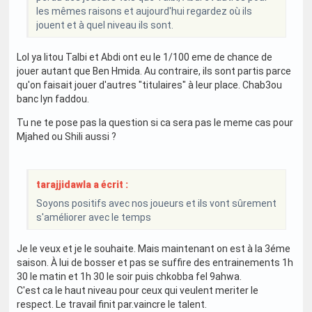
les mêmes raisons et aujourd'hui regardez où ils
jouent et à quel niveau ils sont.
Lol ya litou Talbi et Abdi ont eu le 1/100 eme de chance de
jouer autant que Ben Hmida. Au contraire, ils sont partis parce
qu'on faisait jouer d'autres "titulaires" à leur place. Chab3ou
banc lyn faddou.
Tu ne te pose pas la question si ca sera pas le meme cas pour
Mjahed ou Shili aussi ?
tarajjidawla a écrit :
Soyons positifs avec nos joueurs et ils vont sûrement
s'améliorer avec le temps
Je le veux et je le souhaite. Mais maintenant on est à la 3éme
saison. À lui de bosser et pas se suffire des entrainements 1h
30 le matin et 1h 30 le soir puis chkobba fel 9ahwa.
C'est ca le haut niveau pour ceux qui veulent meriter le
respect. Le travail finit par.vaincre le talent.