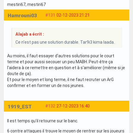
mestiri67
, mestiri67
Hamrouni03
#131
02-12-2023 21:21
Alajab a écrit :
Ce n'est pas une solution durable. Tar9i3 kima laada.
Au moins, il faut essayer d'autres solutions pour le court
terme et pour aussi secouer un peu MABH. Peut-être ça
l'aidera à ce remettre en question et à s'améliorer (même si je
doute de ça).
Et pour le moyen et long terme, il ne faut recruter un ArG
confirmer et en former un de nos jeunes.
1919_EST
#132
27-12-2023 16:40
Il est temps qu'il retourne sur le banc.
6 contre attaques il trouve le moyen de rentrer sur les joueurs