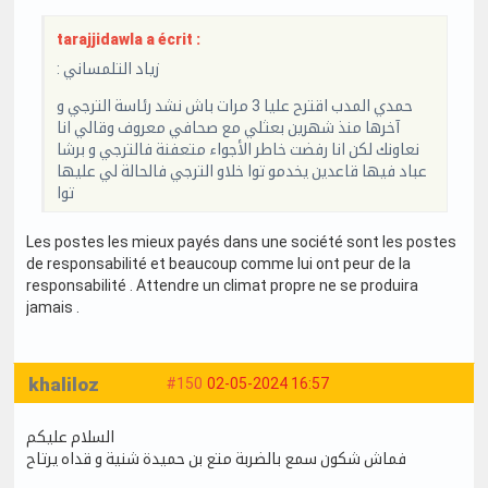
tarajjidawla a écrit :
: زياد التلمساني
حمدي المدب اقترح عليا 3 مرات باش نشد رئاسة الترجي و
آخرها منذ شهرين بعثلي مع صحافي معروف وقالي انا
نعاونك لكن انا رفضت خاطر الأجواء متعفنة فالترجي و برشا
عباد فيها قاعدين يخدمو توا خلاو الترجي فالحالة لي عليها
توا
Les postes les mieux payés dans une société sont les postes
de responsabilité et beaucoup comme lui ont peur de la
responsabilité . Attendre un climat propre ne se produira
jamais .
khaliloz
#150
02-05-2024 16:57
السلام عليكم
فماش شكون سمع بالضربة متع بن حميدة شنية و قداه يرتاح