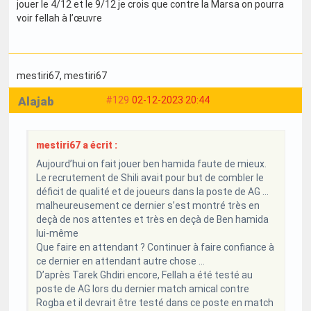
jouer le 4/12 et le 9/12 je crois que contre la Marsa on pourra
voir fellah à l’œuvre
mestiri67
, mestiri67
Alajab
#129
02-12-2023 20:44
mestiri67 a écrit :
Aujourd’hui on fait jouer ben hamida faute de mieux.
Le recrutement de Shili avait pour but de combler le
déficit de qualité et de joueurs dans la poste de AG …
malheureusement ce dernier s’est montré très en
deçà de nos attentes et très en deçà de Ben hamida
lui-même
Que faire en attendant ? Continuer à faire confiance à
ce dernier en attendant autre chose …
D’après Tarek Ghdiri encore, Fellah a été testé au
poste de AG lors du dernier match amical contre
Rogba et il devrait être testé dans ce poste en match