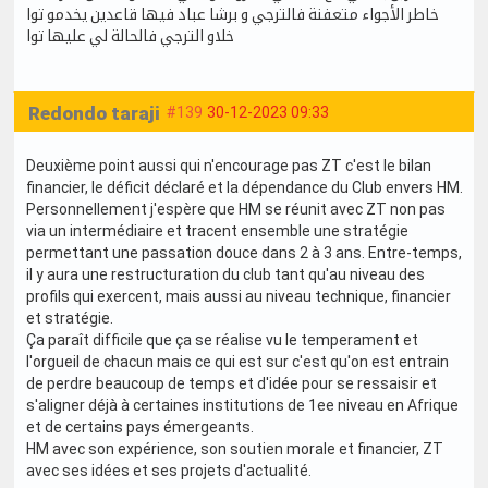
خاطر الأجواء متعفنة فالترجي و برشا عباد فيها قاعدين يخدمو توا
خلاو الترجي فالحالة لي عليها توا
Redondo taraji
#139
30-12-2023 09:33
Deuxième point aussi qui n'encourage pas ZT c'est le bilan
financier, le déficit déclaré et la dépendance du Club envers HM.
Personnellement j'espère que HM se réunit avec ZT non pas
via un intermédiaire et tracent ensemble une stratégie
permettant une passation douce dans 2 à 3 ans. Entre-temps,
il y aura une restructuration du club tant qu'au niveau des
profils qui exercent, mais aussi au niveau technique, financier
et stratégie.
Ça paraît difficile que ça se réalise vu le temperament et
l'orgueil de chacun mais ce qui est sur c'est qu'on est entrain
de perdre beaucoup de temps et d'idée pour se ressaisir et
s'aligner déjà à certaines institutions de 1ee niveau en Afrique
et de certains pays émergeants.
HM avec son expérience, son soutien morale et financier, ZT
avec ses idées et ses projets d'actualité.