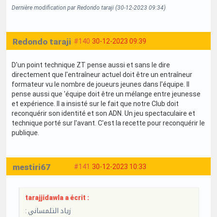
Dernière modification par Redondo taraji (30-12-2023 09:34)
Redondo taraji
#140
30-12-2023 09:39
D'un point technique ZT pense aussi et sans le dire
directement que l'entraîneur actuel doit être un entraîneur
formateur vu le nombre de joueurs jeunes dans l'équipe. Il
pense aussi que 'équipe doit être un mélange entre jeunesse
et expérience. Il a insisté sur le fait que notre Club doit
reconquérir son identité et son ADN. Un jeu spectaculaire et
technique porté sur l'avant. C'est la recette pour reconquérir le
publique.
mestiri67
#141
30-12-2023 10:33
tarajjidawla a écrit :
: زياد التلمساني