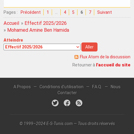
Pages :
Précédent
1
…
4
5
6
7
Suivant
Accueil
»
Effectif 2025/2026
»
Mohamed Amine Ben Hamida
Atteindre
Flux Atom de la discussion
l'accueil du site
Retourner à
A Propos
—
Conditions d'utilisation
—
F.A.Q.
—
Nous
Contacter
© 1999–2024 E-S-Tunis.com — Tous droits réservés