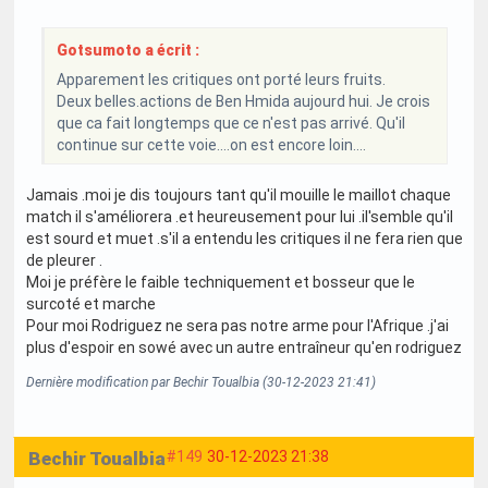
Gotsumoto a écrit :
Apparement les critiques ont porté leurs fruits.
Deux belles.actions de Ben Hmida aujourd hui. Je crois
que ca fait longtemps que ce n'est pas arrivé. Qu'il
continue sur cette voie....on est encore loin....
Jamais .moi je dis toujours tant qu'il mouille le maillot chaque
match il s'améliorera .et heureusement pour lui .il'semble qu'il
est sourd et muet .s'il a entendu les critiques il ne fera rien que
de pleurer .
Moi je préfère le faible techniquement et bosseur que le
surcoté et marche
Pour moi Rodriguez ne sera pas notre arme pour l'Afrique .j'ai
plus d'espoir en sowé avec un autre entraîneur qu'en rodriguez
Dernière modification par Bechir Toualbia (30-12-2023 21:41)
Bechir Toualbia
#149
30-12-2023 21:38