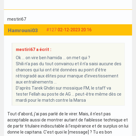
mestiri67
Hamrouni03
#127
02-12-2023 20:16
mestiri67 a écrit :
Ok … on vire ben hamida … on met qui ?
Shili n’a pas du tout convaincu et il n’a saisi aucune des
chances qui lui ont été données au point d’être
rétrogradé aux élites pour manque d’investissement
aux entraînements …
D’après Tarek Ghdiri sur mosaïque FM, le staff va
tester Fellah au poste de AG … peut-être même dès ce
mardi pour le match contre la Marsa
Tout d'abord, j'ai pas parlé de le virer. Mais, il n'est pas
acceptable aussi de montrer autant de faiblesse technique et
de partir titulaire indiscutable à l'espérance et de surplus on lui
donne le capitana. C'est quoi le [message] ? Tu es bon