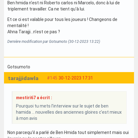
Ben hmida n'est ni Roberto carlos ni Marcelo, donc à lui de
triplement travailler. Ca ne tient qu'à lui.
Et ce ci est valable pour tous les joueurs ! Changeons de
mentalité !
Ahna Tarajji...n'est ce pas ?
Dernière modification par Gotsumoto (30-12-2023 13:22)
Gotsumoto
tarajjidawla
#145
30-12-2023 17:31
mestiri67 a écrit :
Pourquoi tu mets l’interview sur le sujet de ben
hamida … nouvelles des anciennes gloires c’est mieux
à mon avis
Non parcequ'il a parlé de Ben Hmida tout simplement mais oui