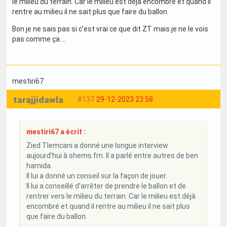
le milieu du terrain. Car le milieu est déjà encombré et quand il
rentre au milieu il ne sait plus que faire du ballon.
Bon je ne sais pas si c’est vrai ce que dit ZT mais je ne le vois
pas comme ça …
mestiri67
tarajjidawla
#137
29-12-2023 23:58
mestiri67 a écrit :
Zied Tlemcani a donné une longue interview
aujourd’hui à shems fm. Il a parlé entre autres de ben
hamida.
Il lui a donné un conseil sur la façon de jouer.
Il lui a conseillé d’arrêter de prendre le ballon et de
rentrer vers le milieu du terrain. Car le milieu est déjà
encombré et quand il rentre au milieu il ne sait plus
que faire du ballon.