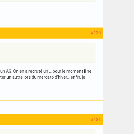
#130
un AG. On en a recruté un … pour le moment il ne
r un autre lors du mercato d’hiver… enfin, je
#131