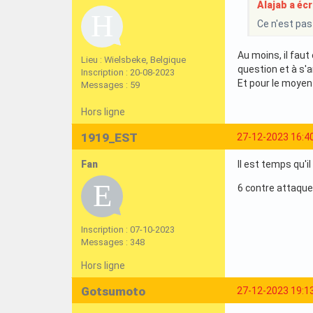
Alajab a écri
Ce n'est pas
Au moins, il fau
Lieu : Wielsbeke, Belgique
question et à s'a
Inscription : 20-08-2023
Et pour le moyen 
Messages : 59
Hors ligne
1919_EST
27-12-2023 16:4
Fan
Il est temps qu'il
6 contre attaques
Inscription : 07-10-2023
Messages : 348
Hors ligne
Gotsumoto
27-12-2023 19:1