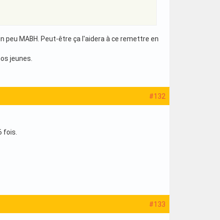
un peu MABH. Peut-être ça l'aidera à ce remettre en
nos jeunes.
#132
 fois.
#133