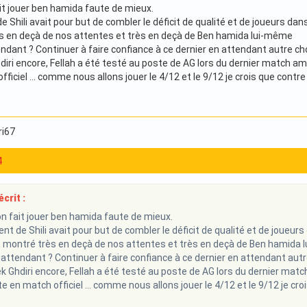
ait jouer ben hamida faute de mieux.
e Shili avait pour but de combler le déficit de qualité et de joueurs d
s en deçà de nos attentes et très en deçà de Ben hamida lui-même
endant ? Continuer à faire confiance à ce dernier en attendant autre c
iri encore, Fellah a été testé au poste de AG lors du dernier match ami
ficiel … comme nous allons jouer le 4/12 et le 9/12 je crois que contre 
ri67
4
crit :
on fait jouer ben hamida faute de mieux.
nt de Shili avait pour but de combler le déficit de qualité et de joue
t montré très en deçà de nos attentes et très en deçà de Ben hamida
 attendant ? Continuer à faire confiance à ce dernier en attendant aut
k Ghdiri encore, Fellah a été testé au poste de AG lors du dernier match
e en match officiel … comme nous allons jouer le 4/12 et le 9/12 je croi