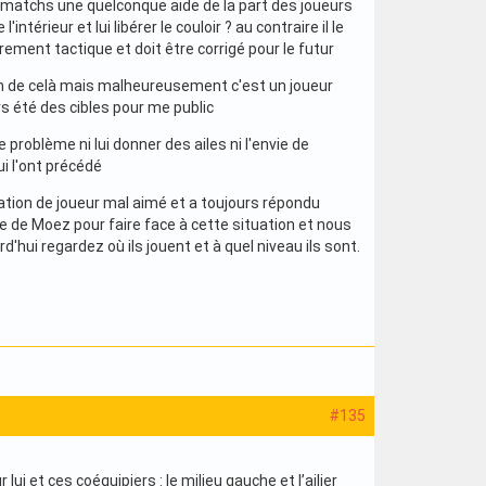
 matchs une quelconque aide de la part des joueurs
ntérieur et lui libérer le couloir ? au contraire il le
ement tactique et doit être corrigé pour le futur
tain de celà mais malheureusement c'est un joueur
s été des cibles pour me public
 problème ni lui donner des ailes ni l'envie de
i l'ont précédé
ation de joueur mal aimé et a toujours répondu
ce de Moez pour faire face à cette situation et nous
'hui regardez où ils jouent et à quel niveau ils sont.
#135
i et ces coéquipiers : le milieu gauche et l’ailier