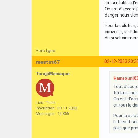
indiscutable à l
On est d'accord j
danger nous vien
Pour la solution,
convertir, soit d
du prochain merc
Hors ligne
mestiri67
02-12-2023 20:3
TarajjiManiaque
Hamrouni03 
Tout d'abord,
titulaire in
On est d'acc
Lieu : Tunis
et tout le d
Inscription : 09-11-2008
Messages : 12 856
Pour la solu
l'effectif s
plus que pri