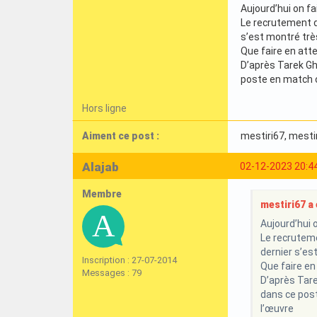
Aujourd’hui on f
Le recrutement d
s’est montré trè
Que faire en att
D’après Tarek Ghd
poste en match of
Hors ligne
Aiment ce post :
mestiri67
, mesti
Alajab
02-12-2023 20:4
Membre
mestiri67 a é
Aujourd’hui 
Le recruteme
dernier s’es
Inscription : 27-07-2014
Que faire en
Messages : 79
D’après Tare
dans ce post
l’œuvre