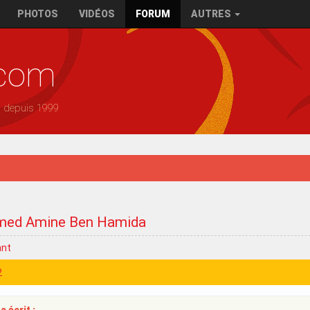
PHOTOS
VIDÉOS
FORUM
AUTRES
.com
— depuis 1999
ed Amine Ben Hamida
ant
2