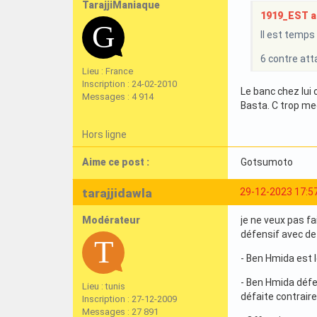
TarajjiManiaque
1919_EST a 
Il est temps 
6 contre atta
Lieu : France
Inscription : 24-02-2010
Le banc chez lui 
Messages : 4 914
Basta. C trop me
Hors ligne
Aime ce post :
Gotsumoto
tarajjidawla
29-12-2023 17:5
Modérateur
je ne veux pas fa
défensif avec de
- Ben Hmida est 
- Ben Hmida défe
Lieu : tunis
défaite contrair
Inscription : 27-12-2009
Messages : 27 891