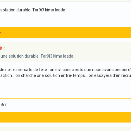
solution durable. Tar9i3 kima laada.
6
t :
 une solution durable. Tar9i3 kima laada.
 de notre mercato de l’été : on est conscients que nous avons besoin d’
action… on cherche une solution entre-temps… on essayera d’en recrute
ri67
1