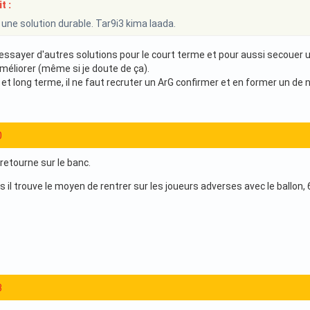
t :
 une solution durable. Tar9i3 kima laada.
t essayer d'autres solutions pour le court terme et pour aussi secouer 
méliorer (même si je doute de ça).
et long terme, il ne faut recruter un ArG confirmer et en former un de 
0
 retourne sur le banc.
 il trouve le moyen de rentrer sur les joueurs adverses avec le ballon, 6
3