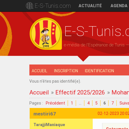
E-S-Tunis.com
ACTUALITÉ
AGENDA
E-S-Tunis
e-média de l'Espérance de Tunis 
ACCUEIL
INSCRIPTION
IDENTIFICATION
Vous n'êtes pas identifié(e).
Accueil
»
Effectif 2025/2026
»
Moham
Pages :
Précédent
1
…
4
5
6
7
Suiv
mestiri67
02-12-2023 20:0
TarajjiManiaque