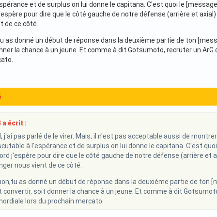
'espérance et de surplus on lui donne le capitana. C'est quoi le [messa
'espère pour dire que le côté gauche de notre défense (arrière et axial)
t de ce côté.
tu as donné un début de réponse dans la deuxième partie de ton [messag
onner la chance à un jeune. Et comme à dit Gotsumoto, recruter un ArG 
ato.
6
a écrit :
 j'ai pas parlé de le virer. Mais, il n'est pas acceptable aussi de montr
discutable à l'espérance et de surplus on lui donne le capitana. C'est 
ord j'espère pour dire que le côté gauche de notre défense (arrière et a
anger nous vient de ce côté.
tion,tu as donné un début de réponse dans la deuxième partie de ton [
oit convertir, soit donner la chance à un jeune. Et comme à dit Gotsumot
mordiale lors du prochain mercato.