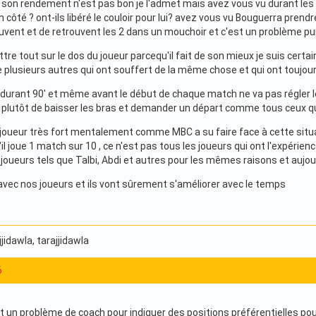
son rendement n'est pas bon je l'admet mais avez vous vu durant les
 côté ? ont-ils libéré le couloir pour lui? avez vous vu Bouguerra prendre l'i
uvent et de retrouvent les 2 dans un mouchoir et c'est un problème pur
ttre tout sur le dos du joueur parcequ'il fait de son mieux je suis cer
lusieurs autres qui ont souffert de la même chose et qui ont toujour
er durant 90' et même avant le début de chaque match ne va pas régler le
 plutôt de baisser les bras et demander un départ comme tous ceux qu
n joueur très fort mentalement comme MBC a su faire face à cette situ
 joue 1 match sur 10 , ce n'est pas tous les joueurs qui ont l'expérien
oueurs tels que Talbi, Abdi et autres pour les mêmes raisons et aujourd
avec nos joueurs et ils vont sûrement s'améliorer avec le temps
ajjidawla
, tarajjidawla
6
t un problème de coach pour indiquer des positions préférentielles pour lu