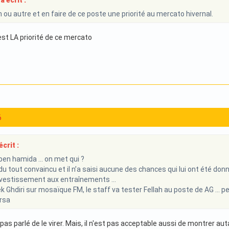
 écrit :
h ou autre et en faire de ce poste une priorité au mercato hivernal.
st LA priorité de ce mercato
6
crit :
 ben hamida … on met qui ?
 du tout convaincu et il n’a saisi aucune des chances qui lui ont été do
vestissement aux entraînements …
k Ghdiri sur mosaïque FM, le staff va tester Fellah au poste de AG … 
rsa
i pas parlé de le virer. Mais, il n'est pas acceptable aussi de montrer aut