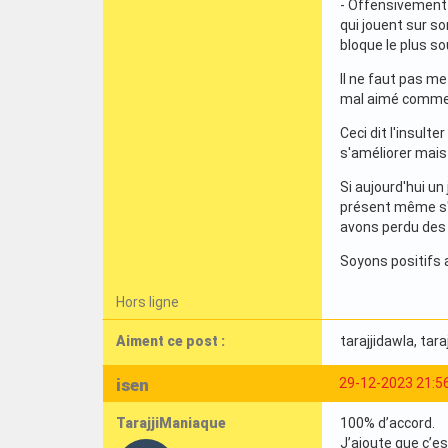
- Offensivement 
qui jouent sur son
bloque le plus so
Il ne faut pas me
mal aimé comme p
Ceci dit l'insult
s'améliorer mais
Si aujourd'hui u
présent même s'il
avons perdu des j
Soyons positifs 
Hors ligne
Aiment ce post :
tarajjidawla
, tar
isen
29-12-2023 21:5
TarajjiManiaque
100% d’accord.
J’ajoute que c’es