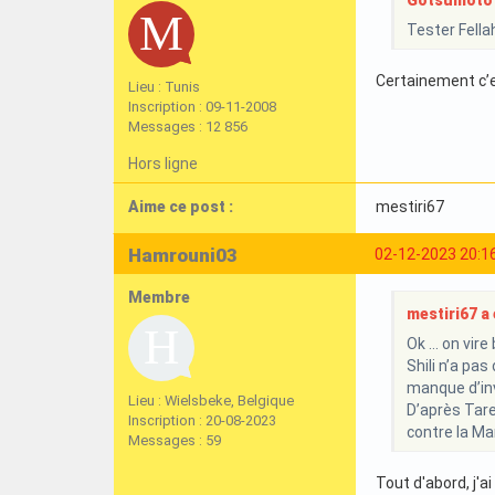
Gotsumoto a
Tester Fella
Certainement c’e
Lieu : Tunis
Inscription : 09-11-2008
Messages : 12 856
Hors ligne
Aime ce post :
mestiri67
Hamrouni03
02-12-2023 20:1
Membre
mestiri67 a é
Ok … on vire
Shili n’a pas
manque d’in
Lieu : Wielsbeke, Belgique
D’après Tare
Inscription : 20-08-2023
contre la Ma
Messages : 59
Tout d'abord, j'a